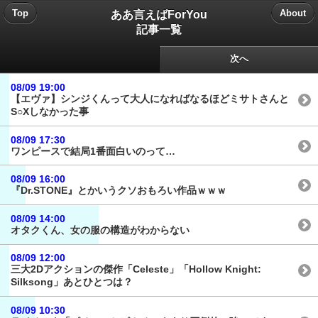
ああ言えばForYou
Top
About
記事一覧
次へ
08/09 19:00
【エヴァ】シンジくんって大人になればなるほどミサトさんと
S○Xしなかった事
08/09 17:30
ワンピースで結局1番面白いのって…
08/09 16:00
『Dr.STONE』とかいうクソおもろい作品ｗｗｗ
08/09 14:00
オタクくん、女の服の構造がわからない
08/09 12:00
三大2Dアクションの傑作「Celeste」「Hollow Knight:
Silksong」あとひとつは？
08/09 10:30