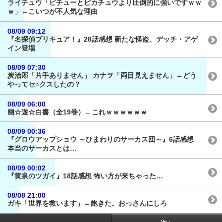
ライチュウ「ピチューとピカチュウより圧倒的に強いですｗｗ
ｗ」←こいつが不人気な理由
08/09 09:12
『名探偵プリキュア！』28話感想 新たな怪盗、デッチ・アゲ
イン登場
08/09 07:30
炭治郎「片手ありません」 カナヲ「両目見えません」←どう
やってセ○クスしたの？
08/09 06:00
幽☆遊☆白書（全19巻）←これｗｗｗｗｗｗ
08/09 00:36
『グロウアップショウ ～ひまわりのサーカス団～』6話感想
本当のサーカスとは…
08/09 00:02
『黄泉のツガイ』18話感想 怖い方が来ちゃった…
08/08 21:00
ガキ「世界を救います」←飽きた。おっさんにしろ