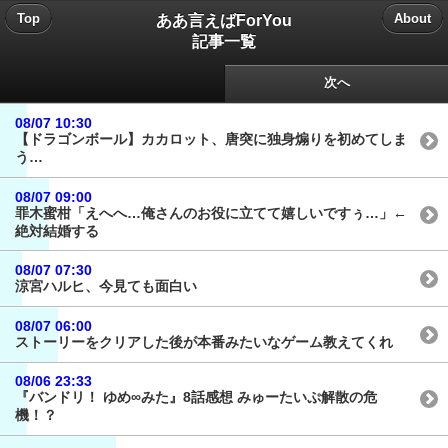
ああ言えばForYou
Top
About
記事一覧
次へ
08/07 10:30
【ドラゴンボール】カカロット、唐突に独身煽りを初めてしま
う…
08/07 09:00
罪木蜜柑「えへへ…俺さんのお役に立てて嬉しいですぅ…」←
絶対結婚する
08/07 07:30
涼宮ハルヒ、今見ても面白い
08/07 06:00
ストーリーをクリアした後が本番みたいなゲーム教えてくれ
08/06 23:33
『バンドリ！ ゆめ∞みた』8話感想 みゅーたいぷ解散の危
機！？