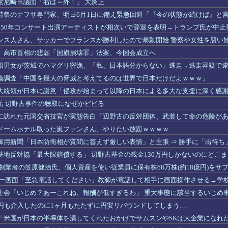
党尼崎市議団「右は～外！」 大炎上
特集のナフサ専門家、明日6月1日に備え緊急回避「『今の状態が続けば』と
いこと」
250年コンサート出演アーティストが相次いで辞退を表明→トランプ氏が中止要
ンス人さん、サッカーでフランスが勝利したので暴動開始 警察や女性を襲い
】高市首相の悲願「国旗損壊罪」法案、今国会成立へ
籍男女が茨城でハマグリ密漁、「私、日本語分からない」逃走→逃走容疑で
論調査「中国を最大の脅威と考えてるのは世界で日本だけだよｗｗｗ」
大統領が日本に謝意「侵攻が始まって以降の日本による多大な支援に深く感
岳 辺野古事件の聴取になぜかビビる
に訪れた元国交省技官が実態告白「辺野古の反対団体、武装して命の危険が
ドームホテル取った嵐ファンさん、やりたい放題ｗｗｗｗ
御用新聞「日本防衛相が質問に答えず厳しい表情」と主張 ⇒ 勝手に「出待ち
基地反対協「最大限賠償する」 辺野古基金の残金130万円しかないのにどこ
I創業者の笠原健治氏、個人資産を使い従業員に保有株68万株(約18億円)を
ラー画面「至急電話してください」教師が電話して相手に画面操作させる→学校
士会「いじめ？あーこれね、報酬が低すぎるわ」 重大事態に該当するいじめ
兆円も介入したのに1ヶ月もたたずに円安リバウンドしてしまう…
「米国が日本の半導体を潰してくれたおかげでサムスンやSKは大企業になれ