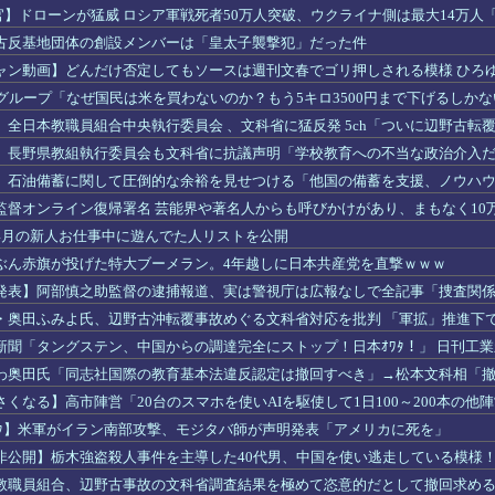
長官】ドローンが猛威 ロシア軍戦死者50万人突破、ウクライナ側は最大14万
8」
古反基地団体の創設メンバーは「皇太子襲撃犯」だった件
ャン動画】どんだけ否定してもソースは週刊文春でゴリ押しされる模様 ひろ
員辞職」
Aグループ「なぜ国民は米を買わないのか？もう5キロ3500円まで下げるしかな
】全日本教職員組合中央執行委員会 、文科省に猛反発 5ch「ついに辺野古転
潰すときだ」
】長野県教組執行委員会も文科省に抗議声明「学校教育への不当な政治介入
、石油備蓄に関して圧倒的な余裕を見せつける「他国の備蓄を支援、ノウハ
」
監督オンライン復帰署名 芸能界や著名人からも呼びかけがあり、まもなく10
4月の新人お仕事中に遊んでた人リストを公開
ぶん赤旗が投げた特大ブーメラン。4年越しに日本共産党を直撃ｗｗｗ
発表】阿部慎之助監督の逮捕報道、実は警視庁は広報なしで全記事「捜査関係
・奥田ふみよ氏、辺野古沖転覆事故めぐる文科省対応を批判 「軍拡」推進下
新聞「タングステン、中国からの調達完全にストップ！日本ｵﾜﾀ！」 日刊工
わ奥田氏「同志社国際の教育基本法違反認定は撤回すべき」→松本文科相「
くなる】高市陣営「20台のスマホを使いAIを駆使して1日100～200本の
／ｵﾜﾀ】米軍がイラン南部攻撃、モジタバ師が声明発表「アメリカに死を」
非公開】栃木強盗殺人事件を主導した40代男、中国を使い逃走している模様
教職員組合、辺野古事故の文科省調査結果を極めて恣意的だとして撤回求め