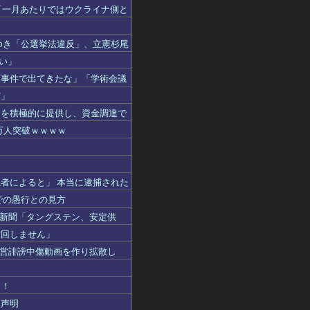
人「一月あたりではウクライナ側と
ゆき「公選挙法違反」、立憲杉尾
い」
覆事件で出てきたな」「学術会議
だ」
ウを積極的に提供し、資金調達で
万人突破ｗｗｗｗ
者によると」 本当に逮捕された
での愚行との見方
業新聞「タングステン、安定供
撤回しません」
他陣営誹謗中傷動画を作り拡散し
！！
る声明