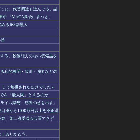
言った。代替調達も進んでる。詰
求 「MAGA集会にすべき」
始める※8割黒人
逮捕
謝する」殺傷能力のない装備品を
ある私的検問・脅迫・強要などの
」して無視されただけでしたｗ
までを「最大限」とするのか
サプライズ贈与「感謝の意を示す」
口座から1000万円以上を不正送
事案、第三者委員会設置できず
た！ありがとう」