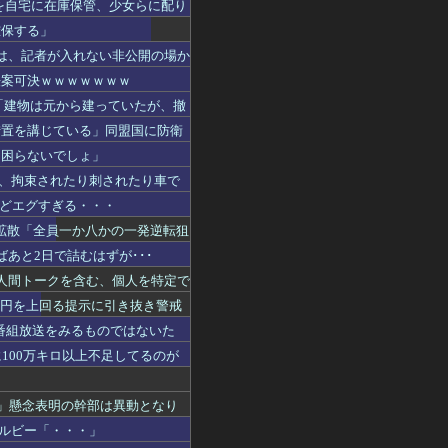
錠を自宅に在庫保管、少女らに配り
確保する」
みは、記者が入れない非公開の場か
法案可決ｗｗｗｗｗｗｗ
「建物は元から建っていたが、撤
措置を講じている」同盟国に防衛
も困らないでしょ」
し、拘束されたり刺されたり車で
題ほどエグすぎる・・・
に拡散「全員一か八かの一発逆転狙
あと2日で詰むはずが･･･
個人間トークを含む、個人を特定で
万円を上回る提示に引き抜き警戒
、番組放送をみるものではないた
100万キロ以上不足してるのが
る」懸念表明の幹部は異動となり
カルビー「・・・」