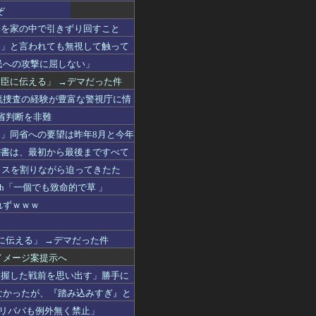
ぞ
妻を家の中で引きずり回すこと
な」と言われても無視して触って
民への攻撃に屈しない」
大臣に伝える」 →デマだった件
流捜査の経験が豊富な警視庁に情
省判断を非難
」同省への要望は昨年8月と今年
の調書は、最初から最後まですべて
ラスを割りながら迫ってきたた
h「一個でも致命的で草 」
れずｗｗｗ
に伝える」 →デマだった件
イメージ案提示へ
掌握した戦前を思い出す」勝手に
なかったが、『踏み込みすぎ』と
もアリババも例外無く禁止」