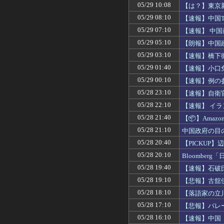
めた」、富士
05/29 10:08
【は？】東京
05/29 08:10
【速報】中国
った」
05/29 07:10
【速報】 中
05/29 05:10
【朗報】中国
05/29 03:10
【速報】橋下
ｗｗｗ
05/29 01:40
【速報】小口免
ブーム終わる
05/29 00:10
【速報】例の
05/28 23:10
【速報】自衛
05/28 22:10
【速報】 イ
05/28 21:40
【📦】Ama
05/28 21:10
中国政府の目
ｗｗ
05/28 20:40
【PICKU
05/28 20:10
Bloombe
05/28 19:40
【速報】石破
05/28 19:10
【悲報】古舘
手が入ってま
05/28 18:10
【落語家の立
職を失うこと
05/28 17:10
【悲報】バレー
05/28 16:10
【速報】中国