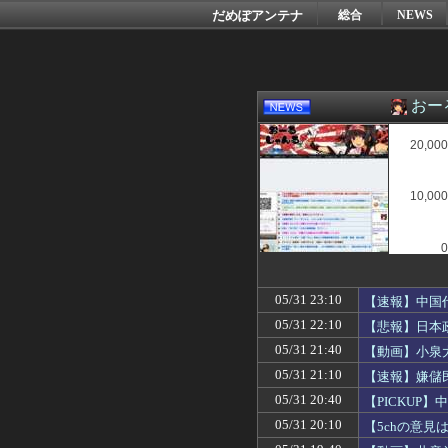
だめぽアンテナ
総合
NEWS
おー
20,000
10,000
0
05/31 23:10
【速報】中国
05/31 22:10
【悲報】日本
05/31 21:40
【動画】小泉
義」と呼んで
05/31 21:10
【速報】嫌儲
05/31 20:40
【PICKUP
05/31 20:10
【5chの意
い。」