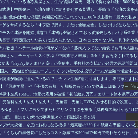
のグリ下にいる通称薬屋さん、生活保護40歳男「処方で得た薬14種・5000
睡状態」
日式典】中国発狂、台湾が昨年に続き参列する見通し、長崎市「台湾の席を
首相の動向速報Xが話題 内閣広報室がこれまでに100件以上投稿「最大の強
ャゲをサ終するなら「オフ版で残す、または全額返金」しなければならない
でモスク建設を開始 川越市「建物は登記されておらず撤去しろ」パキ系企業
防長官「同盟国のただ乗りは認められない。日本には大きな期待、具体的な
求
ラム教徒「ハラール給食の何がダメなの？豚肉入ってない給食でも日本人誰
国民さん、チャイナリスク学ぶ「中国旅行大幅減」 5ch「まぁ汚染されてる
は嫌だしねぇ」
 飲食店「PayPay使えません🙅」が増殖中、手数料の支払いが経営の死活問
P】韓国人、死ぬほど借金ムーブしまくって絶大な株投資ブームが金融市場全体
サ調達が順調に進んでいるのでエチレン生産8割に回復します」専門家によれば
反応】「最終学歴」や「子供の有無」が無断共有とSNSで物議→LINEヤフー「
まれていない」
半導体企業TSMC、地元の雇用を破壊「初任給28万円」エリート熊本県庁23
K「受信料払え！払え！払え！」 児童館「児童にDVDをみせる目的で設置し
象外と認識していた」26施設で587万徴収へ
】ひろゆき、ナフサに言及でまたヒアリングネタを擦る「財務省の統計から4月に
にヒアリング行く？w」
】自民、目詰まり解消の要望相次ぐ 全国政調会長会議
ンプ米大統領、今度はお札になる模様「最高額の250ドル紙幣を準備してい
キ「うちも白黒包装にしたらコスト激減で水500mlで40円で売れそうだわ」