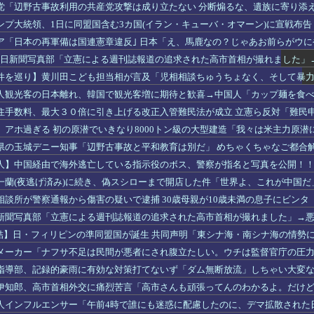
党「辺野古事故利用の共産党攻撃は成り立たない 分断煽るな、遺族に寄り添
ンプ大統領、1日に同盟国含む3カ国(イラン・キューバ・オマーン)に宣戦布
ア「日本の再軍備は国連憲章違反｣ 日本「え、馬鹿なの？じゃあお前らがウに
】毎日新聞写真部「立憲による週刊誌報道の追求された高市首相が撮れました」→
件を巡り】黄川田こども担当相が言及「児相相談ちゅうちょなく、そして暴
」
人観光客の日本離れ、韓国で観光客増に期待と歓喜→中国人「カップ麺を食
くｗ
住手数料、最大３０倍に引き上げる改正入管難民法が成立 立憲ら反対「難民
、アホ過ぎる 初の原潜でいきなり8000トン級の大型建造「我々は米主力原潜
敵国は北朝鮮
県の玉城デニー知事「辺野古事故と平和教育は別だ」 めちゃくちゃなご都合
人】中国経由で海外逃亡している指示役のボス、警察が指名と写真を公開！
一蘭(夜逃げ済み)に続き、偽スシローまで開店した件「世界よ、これが中国だ
相談所が警察通報から傷害の疑いで逮捕 30歳母親が10歳未満の息子にビン
新聞写真部「立憲による週刊誌報道の追求された高市首相が撮れました」→
やる写真か
A締結】日・フィリピンの準同盟国が誕生 共同声明「東シナ海・南シナ海の情勢
な現状変更の試みに強く反対する」
メーカー「ナフサ不足は民間が悪者にされ腹立たしい。ウチは監督官庁の圧
本当に存在すんの？コレ」
指導部、記録的豪雨に有効な対策打てないず「ダム無断放流」しちゃい大変
伊知郎、高市首相外交に痛烈苦言「高市さんも頑張ってんのわかるよ。だけ
にしても嫌いな中国と…」
人インフルエンサー「午前4時で誰にも迷惑に配慮したのに、デマ拡散された