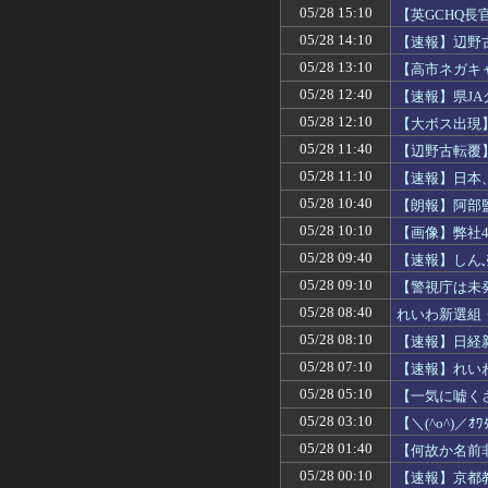
05/28 15:10
【英GCHQ
の比率は約1対
05/28 14:10
【速報】辺野
05/28 13:10
【高市ネガキ
「事実なら議
05/28 12:40
【速報】県J
05/28 12:10
【大ボス出現
と一緒やな、
05/28 11:40
【辺野古転覆
05/28 11:10
【速報】日本
も協力する。
05/28 10:40
【朗報】阿部
05/28 10:10
【画像】弊社
05/28 09:40
【速報】しん
05/28 09:10
【警視庁は未
の？
05/28 08:40
れいわ新選組
05/28 08:10
【速報】日経
給」
05/28 07:10
【速報】れい
05/28 05:10
【一気に嘘くさ
た」
05/28 03:10
【＼(^o^)
05/28 01:40
【何故か名前
05/28 00:10
【速報】京都