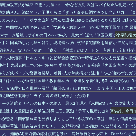
情報局設置法が成立 立憲・共産・れいわなど反対 次はスパイ防止法制定いく
慎之助さん、酒に酔うと子供たちに「ずっと命令口調でキツい当たり方」「
リカ人さん、「エボラ出血熱で死んだ遺体に触ると感染するから絶対に触る
党、中国並みの面の皮が厚さ「文科省・右派メディアが辺野古問題で圧力 県
P】トマホーク巡航ミサイルの日本への納入、最大2年遅れ「米国政府が小泉防衛
人】出国成功した元締め幹部、現場指示役に被害者宅情報を送信か 当局は匿
界隈さん、なぜか「萎縮」「森友」「射撃」の3ワードを一斉連呼し文部科学
県・大野知事「日本とトルコとビザ免除協定の一時停止を求める要望書を提出
度目
害事件】共謀者同士でバチバチ発生 受刑者(判決23年)が証言「内田梨瑚さん
員裁判
年らが鉄パイプで警察署襲撃、署員2人が拳銃構えて逮捕「2人が従わずにガ
え警告した」
「はいこれが同志社国際の教育基本法14条違反を裏付ける5つの事実ね」 5c
ア、安保理で日本批判を展開「敵国条項」にも触れてしまう 中国・王氏は触
慎之助監督復帰オンライン署名運動が始まった模様
ホーク巡航ミサイルの日本への納入、最大2年遅れ「米国政府が小泉防衛大臣
額控除】支援額は個人単位 所得に応じ変動「子育て世帯には加算検討」今日
紙が懸念「国家情報局を開設しようとしている現在の日本は、軍部が世論を
て苦しんでてワロタ
共産中革連「踏み込みすぎだ！」→文部科学省「当初はHPで公開する方針は
まえて方針転換、全部HPで公開するわ」
人工知能(AI)技術者の海外渡航を禁止「海外旅行とかも禁止、DeepSeek