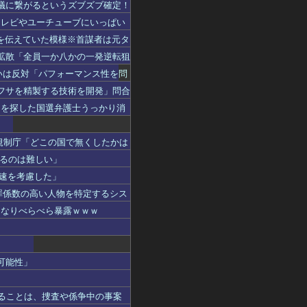
議に繋がるというズブズブ確定！
テレビやユーチューブにいっぱい
を伝えていた模様※首謀者は元タ
拡散「全員一か八かの一発逆転狙
いは反対「パフォーマンス性を問
フサを精製する技術を開発」問合
物を探した国選弁護士うっかり消
規制庁「どこの国で無くしたかは
売るのは難しい」
減速を考慮した」
罪係数の高い人物を特定するシス
になりべらべら暴露ｗｗｗ
可能性」
することは、捜査や係争中の事案