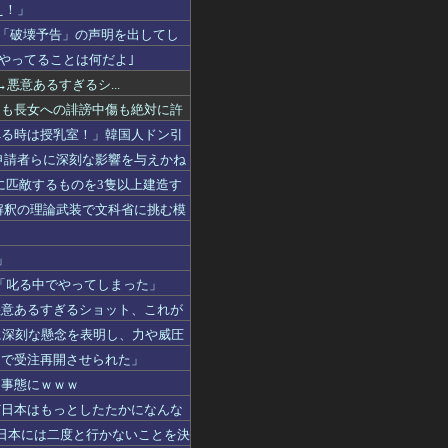
え！」
告「破壊予告」の声明を出してし
やってることは何だよ｣
悪意あるすぎるシ...
力も長女への誹謗中傷も絶対に許
べる時は授乳室！」韓国人ドン引
申請者らに深刻な影響を与えかね
に匹敵するものを3隻以上建造す
解釈の理論武装で文科省に挑む模
！
」
タ「叱る中でやってしまった」
悪意あるすぎるショット、これが
に深刻な懸念を表明し、力や威圧
力で受注再開させられた」
な事態にｗｗｗ
ど日本はもっとしたたかになんな
日本には二度と行かないことを決