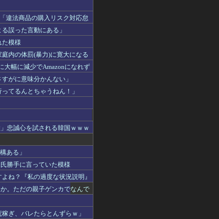
れ「違法商品の購入リスク対応怠
よる誤った言動にある」
れた模様
庭内の体罰(暴力)に寛大になる
大幅に減少でAmazonになれず
さすがに意味分かんない」
行ってるんとちゃうねん！」
陸」忠誠心を試される韓国ｗｗｗ
結構ある」
破氏勝手に言っていた模様
すよね？『私の過度な状況説明』
えか。ただの親子ゲンカでなんで
荒稼ぎ、バレたらとんずらｗ」