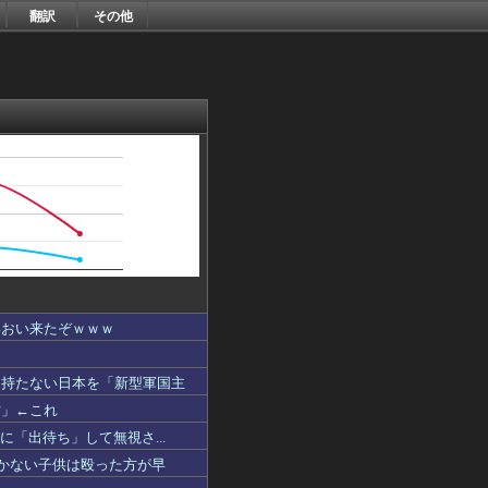
翻訳
その他
いおい来たぞｗｗｗ
も持たない日本を「新型軍国主
亡」←これ
に「出待ち」して無視さ...
きかない子供は殴った方が早