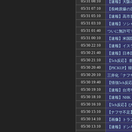
05/31 08:10
【速報】大阪
2人が薬で昏
05/31 07:10
【長崎原爆の
05/31 05:10
【速報】高市
らの発信」
05/31 03:10
【速報】ソシ
05/31 01:40
ついに無許可
去に向け
05/31 00:10
【速報】米国
費負担増を要
05/30 22:10
【速報】イス
05/30 21:40
【速報】日本
撥ねられるの
05/30 21:10
【5ch反応】
05/30 20:40
【PICKU
い」
05/30 20:10
三井化「ナフ
05/30 19:40
【情強5ch
きる情報は含
05/30 19:10
【速報】台湾
05/30 18:10
【速報】NH
め、受信契約対
05/30 16:10
【5ch反応
事実。財務省
05/30 15:10
【ナフサ不足
05/30 14:10
【画像】トラ
懸念解消
05/30 13:10
【速報】ドン