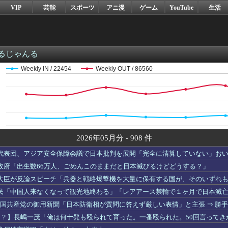
VIP
芸能
スポーツ
アニ漫
ゲーム
YouTube
生活
るじゃんる
Weekly IN / 22454
Weekly OUT / 86560
2026年05月分 - 908 件
代表団、アジア安全保障会議で日本批判を展開「完全に清算していない」お
政府「出生数66万人、ごめんこのままだと日本滅びるけどどうする？」
大臣が反論スピーチ「兵器と戦略爆撃機を大量に保有する国が、そのいずれ
いる。奇妙だと思いませんか」
民「中国人来なくなって観光地終わる」「レアアース禁輸で１ヶ月で日本滅
】中国共産党の御用新聞「日本防衛相が質問に答えず厳しい表情」と主張 ⇒ 勝手
見は？】長嶋一茂「俺は何十発も殴られて育った。一番殴られた。50回言って