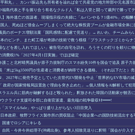
】「平和丸」、カンパ振込先も所有者を辿れば全て共産党の地方幹部や元名護市
や福島代表と手を握り合う有名なクルド人「私は入管と闘って裁判で勝って
人】海外逃亡の首謀者、現場指示役の夫婦に「ルパンやる？1億40%」の報酬
】韓国人、死ぬほど借金ムーブしまくって絶大な株投資ブームが金融市場全体に
議員のボーナス増額法案「国民感情に配慮で見送り」→ れいわ、チームみら
】日本のピンチ、また町工場が奇跡の技術で救う模様「プラスチックゴミからナ
籍などを差し入れてほしい」被告宅の自宅を訪れ、ろうそくの灯りを頼りに
消費税1%「2027年4月1日実施」でほぼ確定
弁護こと北村晴男議員が原子力規制庁のスマホ紛失10件を国会で追及 原子力
人情報保護だ」
長「米は5kg3500円が生産者と消費者が納得できる価格。（それ以下だと）
タ、2027年に発売予定としていた次世代EV開発を中止「世界的なEV市場の
「 政府が国家情報局設置急ぐ理由を突き止めた」→個人情報をAI解析して犯
的
スラエル兵に筋肉が融解するほど殴られた」釈放された韓国の活動家が饒舌
Oウクライナ支援司令部に自衛官派遣、最先端の戦争吸収ｷﾀ━━!
zon「スマイルSale」やっぱり盛り上がらない3日目突入
】日本政府、牧野フライス製作所の買収阻止「中国企業への国防技術流出する
、国連でロシアにキレる
】自民・今井今井絵理子(沖縄出身)、参考人招致見送りに釈明「国会が介入