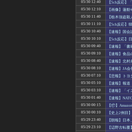
05/30 12:40
【5ch反応
05/30 12:10
【画像】蓮舫
出ている」
05/30 11:40
【栃木強盗殺
クシー運転手
05/30 11:10
【5ch反応
い」
05/30 10:40
【速報】国会
題視」
05/30 10:10
【5ch反応
せ殺到
05/30 09:40
【速報】「書
し忘れ全焼
05/30 09:10
【速報】食品の
05/30 08:40
【速報】北村
言えない、個
05/30 08:10
【速報】JA会
05/30 07:10
【悲報】トヨ
05/30 05:10
【速報】報道
テム導入が目
05/30 03:10
【速報】「イ
05/30 01:40
【速報】NAT
05/30 00:15
【📦】Ama
05/30 00:10
【史上2例目
05/29 23:40
【朗報】日本
05/29 23:10
【辺野古転覆