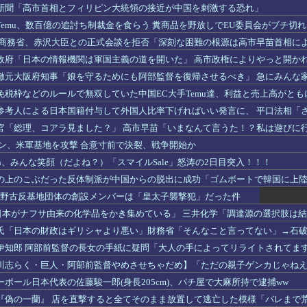
山ローソンでダンス動画が迷惑だと炎上
新聞「高市首相とフィリピン大統領の接近が中国を刺激する恐れ」
Temu、数百億の追討ち制裁金を食らう 糞商品を野放しでEU委員会がブチ切
国商務省、赤沢大臣との正式会談を拒否「深刻な困難の根源は高市早苗首相に
政府「日本の情報機関は軍国主義の道を開いた」 高市政権によりやっと開か
徹元大阪府知事「娘を守るためにも阿部監督を復帰させるべき」 急にみんな家
税枠などのルールで無双していた中国EC大手Temu達、利益と売上高がともに
参考人による日本国籍付与して外国人比率下げればいい発言に、 平口法相「
官「総理、コアラ見ました？」 高市早苗「いまなんて言うた！？私は遊びに
ラン、米軍基地を攻撃 合意寸前で決裂、戦争開始か
zon、みんな笑顔（だよね？）「スマイルSale」怒涛の2日目突入！！！
の上のこぶだった反体制派が中国からの脱出に成功「ゴムボートで韓国に上
P】辺野古反基地団体の創設メンバーは「皇太子襲撃犯」だった件
rg「日本がナフサ由来の化学品をかき集めている」 三井化学「調達源の選択肢は
氏「日本の財政はギリシャより悪い」財務省「そんなこと言ってない」→石
伊知郎 阿部前監督の長女の手紙に疑問「大人の手によってリライトされてま
すよね？」
川志らく・巨人・阿部前監督やめさせちゃだめ】「ただの親子ゲンカじゃね
になっちゃうの？」
ボール日本代表の佐藤駿一郎(身長205cm)、パチ屋で大麻所持で逮捕ww
『偽の一蘭』 店を直撃すると全てそのまま放置して逃亡した模様「バレまで