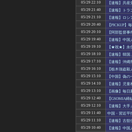
に対して
05/29 22:10
【速報】共産
05/29 21:40
【速報】トラ
まう・・・
05/29 21:10
【速報】ロシ
05/29 20:40
【PICKUP
05/29 20:10
【阿部監督事
されないこと
05/29 19:40
【速報】中国
きで泣きわめ
05/29 19:10
【★祝★】永
ない」
05/29 18:10
【速報】韓国
る」なお仮想
05/29 17:10
【速報】沖縄
様
05/29 16:10
【栃木強盗殺
05/29 15:10
【中国】偽の
05/29 14:10
【速報】児童
05/29 13:10
【画像】毎日
支持率下げて
05/29 12:40
【GSOMI
による一方的
05/29 12:10
【速報】大手
5ch「取材元
05/29 11:40
中国・習近平
05/29 11:10
【速報】古舘
きゃ。心を鬼
05/29 10:40
【速報】中国