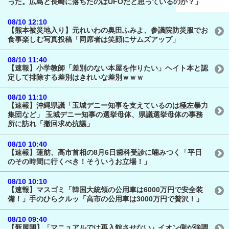
った。広島と長崎に落ちたのはUFOだと思っているのか？」
08/10 12:10
【熊本被災地入り】元れいわの奥田ふみよ、参議院防災服でお
食事楽しむ写真投稿「同席者は笑顔にサムズアップ」
08/10 11:40
【速報】小学教師「差別のない本屋を作りたい」ヘイト本と認
定して排除する差別はきれいな差別ｗｗｗ
08/10 11:10
【速報】沖縄県議「玉城デニー知事を支えているのは極左暴力
集団など」 玉城デニー知事の選挙母体、県議選挙母体の事務
所に訪れ「撤回求め抗議」
08/10 10:40
【速報】蓮舫、高市首相の8月6日歯科受診に噛みつく「平日
のその時間に行くべき！そういうお立場！」
08/10 10:10
【速報】マスゴミ「韓国大統領の公用車は6000万円で安全装
備！」手のひらクルッ「高市の公用車は3000万円で贅沢！」
08/10 09:40
【新展開】「マニュアルでは再入館させない」イオン側が強調