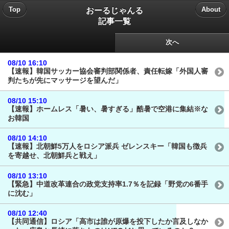
おーるじゃんる
Top
About
記事一覧
次へ
08/10 16:10
【速報】韓国サッカー協会審判部関係者、責任転嫁「外国人審
判たちが先にマッサージを望んだ」
08/10 15:10
【速報】ホームレス「暑い、暑すぎる」酷暑で空港に集結※な
お韓国
08/10 14:10
【速報】北朝鮮5万人をロシア派兵 ゼレンスキー「韓国も徴兵
を寄越せ、北朝鮮兵と戦え」
08/10 13:10
【緊急】中道改革連合の政党支持率1.7％を記録「野党の6番手
に沈む」
08/10 12:40
【共同通信】ロシア「高市は誰が原爆を投下したか言及しなか