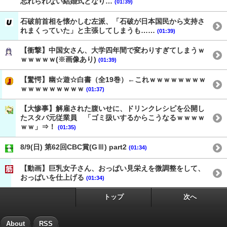
忘れられない結婚式となり…
(01:39)
石破前首相を懐かしむ左派、「石破が日本国民から支持さ
れまくっていた」と主張してしまうも……
(01:39)
【衝撃】中国女さん、大学四年間で変わりすぎてしまうｗ
ｗｗｗｗｗ(※画像あり)
(01:39)
【驚愕】幽☆遊☆白書（全19巻）←これｗｗｗｗｗｗｗｗ
ｗｗｗｗｗｗｗｗｗ
(01:37)
【大惨事】解雇された腹いせに、ドリンクレシピを公開し
たスタバ元従業員 「ゴミ扱いするからこうなるｗｗｗｗ
ｗｗ」⇒！
(01:35)
8/9(日) 第62回CBC賞(GⅢ) part2
(01:34)
【動画】巨乳女子さん、おっぱい見栄えを微調整をして、
おっぱいを仕上げる
(01:34)
トップ
次へ
About
RSS