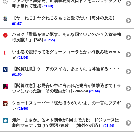
ファンが不満爆発、所属事務所入口ドアをゴルフクラブで
叩き暴れて逮捕
(01:58)
【ヤニねこ】ヤクねこをもっと愛でたい【海外の反応】
(01:57)
パヨク「難民を追い返す。そんな国でいいのか？入管法強
行抗議！」 [8/8]
(01:55)
いま巷で流行ってるグリーンコーラとかいう飲み物ｗｗｗ
ｗ
(01:54)
【閲覧注意】ケニアのスイカ、あまりにも薄過ぎる・・・
(01:50)
【閲覧注意】お見合い中に言われた発言が衝撃過ぎてトラ
ウマになった話…その理由がコレwwww
(01:50)
ショートスリーパー「寝たほうがいいよ」の一言にブチギ
レ
(01:50)
海外「まさか」佐々木朗希が6回まで力投！ドジャースは
劇的サヨナラ負けで泥沼7連敗！（海外の反応）
(01:46)