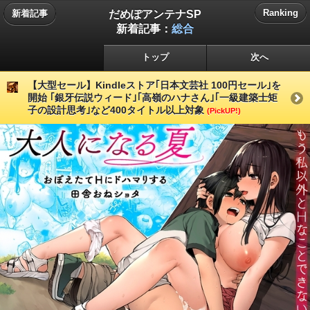
だめぽアンテナSP
Ranking
新着記事
新着記事：
総合
トップ
次へ
【大型セール】Kindleストア｢日本文芸社 100円セール｣を
開始 ｢銀牙伝説ウィード｣｢高嶺のハナさん｣｢一級建築士矩
子の設計思考｣など400タイトル以上対象
(PickUP!)