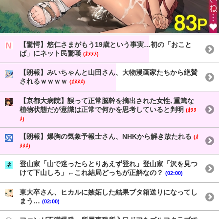
【驚愕】悠仁さまがもう19歳という事実…初の「おこと
ば」にネット民驚嘆
(ｵﾇﾇﾒ)
【朗報】みいちゃんと山田さん、大物漫画家たちから絶賛
されるｗｗｗｗ
(ｵﾇﾇﾒ)
【京都大病院】誤って正常脳幹を摘出された女性､重篤な
植物状態だが意識は正常で何かを思考していると判明
(ｵﾇﾇ
ﾒ)
【朗報】爆胸の気象予報士さん、NHKから解き放たれる
(ｵ
ﾇﾇﾒ)
登山家「山で迷ったらとりあえず登れ」登山家「沢を見つ
けて下山しろ」←これ結局どっちが正解なの？
(02:00)
東大卒さん、ヒカルに嫉妬した結果ブタ箱送りになってし
まう…
(02:00)