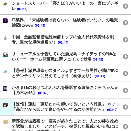
ショートスリーパー「寝たほうがいいよ」の一言にブチギ
レ
(01:45)
IT業界、「未経験者は要らない、経験者はいない」の地獄
絵図にwww
(01:45)
中国、金融監督管理総局前トップの全人代代表資格を剥
奪…重大な規律違反で！
(01:44)
リニューアルを予告していた鹿児島ユナイテッドの“ゆな
いくー”、ホーム開幕戦に新フェイスで登場
(01:42)
【悲報】瀬戸環奈がスタイルよすぎて一般男性が隣に並ぶ
とチンチクリンに見えてしまう（画像あり）
(01:41)
かきまゆのおけつぶんぶんを撮影する遠藤さくらちゃんｗ
【乃木坂46】
(01:40)
【速報】蓮舫「蓮舫だから叩いて良いという報道」 ネット
「高市だから叩いて良いをやってるのがお前だろ」
(01:40)
新郎父が披露宴で「震災が起きたことで、人との絆を改め
て認識しました」とスピーチ。被災した親戚がいる私には