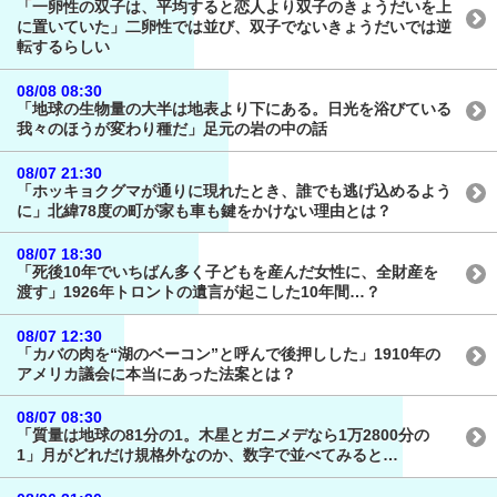
「一卵性の双子は、平均すると恋人より双子のきょうだいを上
に置いていた」二卵性では並び、双子でないきょうだいでは逆
転するらしい
08/08 08:30
「地球の生物量の大半は地表より下にある。日光を浴びている
我々のほうが変わり種だ」足元の岩の中の話
08/07 21:30
「ホッキョクグマが通りに現れたとき、誰でも逃げ込めるよう
に」北緯78度の町が家も車も鍵をかけない理由とは？
08/07 18:30
「死後10年でいちばん多く子どもを産んだ女性に、全財産を
渡す」1926年トロントの遺言が起こした10年間…？
08/07 12:30
「カバの肉を“湖のベーコン”と呼んで後押しした」1910年の
アメリカ議会に本当にあった法案とは？
08/07 08:30
「質量は地球の81分の1。木星とガニメデなら1万2800分の
1」月がどれだけ規格外なのか、数字で並べてみると…