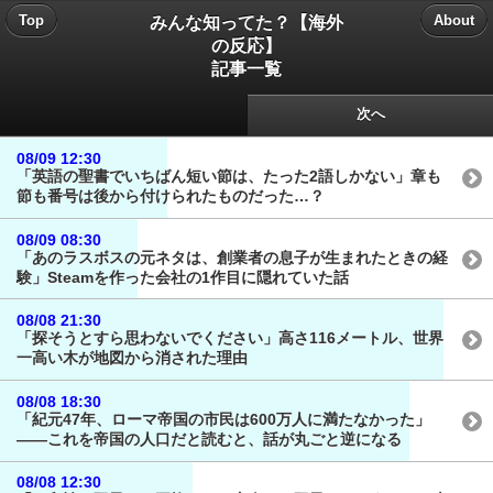
みんな知ってた？【海外
Top
About
の反応】
記事一覧
次へ
08/09 12:30
「英語の聖書でいちばん短い節は、たった2語しかない」章も
節も番号は後から付けられたものだった…？
08/09 08:30
「あのラスボスの元ネタは、創業者の息子が生まれたときの経
験」Steamを作った会社の1作目に隠れていた話
08/08 21:30
「探そうとすら思わないでください」高さ116メートル、世界
一高い木が地図から消された理由
08/08 18:30
「紀元47年、ローマ帝国の市民は600万人に満たなかった」
——これを帝国の人口だと読むと、話が丸ごと逆になる
08/08 12:30