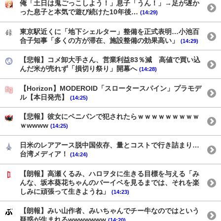
俺「土日は鬼ごっこしよう！」息子「うん！」→足が遅か
った息子と本気で遊び続けた10年後…
(14:29)
東京駅近くに「地下シェルター」整備を正式表明…小池百
合子知事「多くの方が滞在、施設整備の効果高い」
(14:29)
【悲報】コメ卸大手さん、営業利益83％減 高値で買い込
んだ米が売れず「損切り祭り」開幕へ
(14:28)
【Horizon】MODEROID「スロータースパイン」プラモデ
ル【本日発売】
(14:25)
【悲報】彼女にペニバンで犯されたらｗｗｗｗｗｗｗｗｗ
ｗwwww
(14:25)
日米のレアアース脱中国依存、量とコストで行き詰まり…
台湾メディア！
(14:24)
【朗報】高瀬くるみ、ハロヲタに生きる目標を与える「み
んな、坂本葵花ちゃんのバーイベを見るまでは、それを楽
しみに頑張って生きようね」
(14:23)
【朗報】みい山作者、みいちゃんでチー牛なのではという
疑惑が生まれるwwwwwww
(14:20)