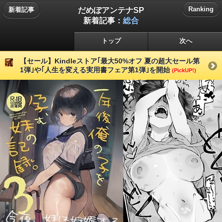
だめぽアンテナSP
Ranking
新着記事
新着記事：
総合
トップ
次へ
【セール】Kindleストア｢最大50%オフ 夏の超大セール第
1弾｣や｢人生を変える実用書フェア第1弾｣を開始
(PickUP!)