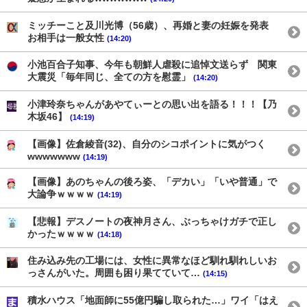
ミッチーこと及川光博（56歳）、再婚と妻の妊娠を発表
お相手は一般女性
(14:20)
小池百合子知事、今年も朝鮮人虐殺に追悼文送らず 関東
大震災「毎年同じ、全ての方を慰霊」
(14:20)
小津玲奈ちゃんがあやてぃーとの思い出を語る！！！【乃
木坂46】
(14:19)
【画像】佐倉綾音(32)、自分のシコポイントに気がつく
wwwwwww
(14:19)
【画像】あのちゃんの後ろ姿、「デカい」「いや普通」で
大論争ｗｗｗｗ
(14:19)
【悲報】デスノートの夜神月さん、ぶっちゃけガチで正し
かったｗｗｗｗ
(14:18)
住み込み先の工場には、女性に異常なほど馴れ馴れしいお
っさんがいた。周囲も困り果てていて…
(14:15)
積水ハウス「地面師に55億円騙し取られた…」ワイ「はえ