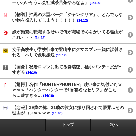
ーかわいそう…会社滅茶苦茶やろなぁ」
(14:15)
【物議】沖縄の大型パーク「ジャングリア」、とんでもな
い物を投入してしまう！！！！！
(14:12)
嫁が頻繁に転職するせいで俺が職場で恥をかいてる理由が
これ・・・
(14:12)
女子高校生が学校行事で登山中にクマスプレー顔に誤射さ
れる ヘリで救助搬送
(14:12)
【画像】秘湯ロマンに出てる秦瑞穂、極小パンティ尻がH
すぎる
(14:10)
【驚愕】名作『HUNTER×HUNTER』凄い事に気付いたｗ
ｗｗｗ「ハンターハンターで1番有名なセリフ」がこち
ら…凄すぎる…
(14:10)
【悲報】39歳の俺、21歳の彼女に振り回されて限界…その
理由がコレｗｗｗｗ
(14:10)
トップ
次へ