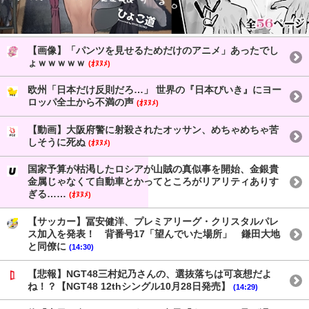
【画像】「パンツを見せるためだけのアニメ」あったでし
ょｗｗｗｗｗ
(ｵﾇﾇﾒ)
欧州「日本だけ反則だろ…」 世界の『日本びいき』にヨー
ロッパ全土から不満の声
(ｵﾇﾇﾒ)
【動画】大阪府警に射殺されたオッサン、めちゃめちゃ苦
しそうに死ぬ
(ｵﾇﾇﾒ)
国家予算が枯渇したロシアが山賊の真似事を開始、金銀貴
金属じゃなくて自動車とかってところがリアリティありす
ぎる……
(ｵﾇﾇﾒ)
【サッカー】冨安健洋、プレミアリーグ・クリスタルパレ
ス加入を発表！ 背番号17「望んでいた場所」 鎌田大地
と同僚に
(14:30)
【悲報】NGT48三村妃乃さんの、選抜落ちは可哀想だよ
ね！？【NGT48 12thシングル10月28日発売】
(14:29)