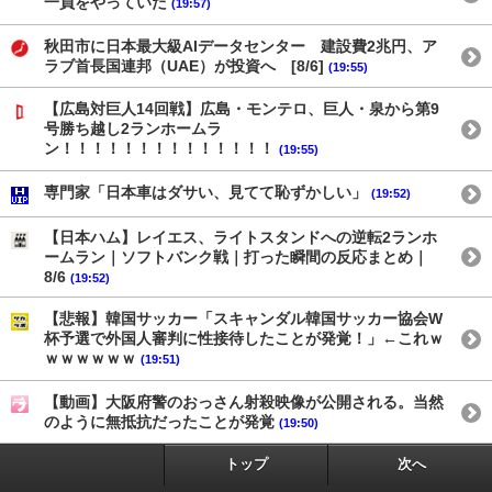
一員をやっていた
(19:57)
秋田市に日本最大級AIデータセンター 建設費2兆円、ア
ラブ首長国連邦（UAE）が投資へ [8/6]
(19:55)
【広島対巨人14回戦】広島・モンテロ、巨人・泉から第9
号勝ち越し2ランホームラ
ン！！！！！！！！！！！！！！
(19:55)
専門家「日本車はダサい、見てて恥ずかしい」
(19:52)
【日本ハム】レイエス、ライトスタンドへの逆転2ランホ
ームラン｜ソフトバンク戦｜打った瞬間の反応まとめ｜
8/6
(19:52)
【悲報】韓国サッカー「スキャンダル韓国サッカー協会W
杯予選で外国人審判に性接待したことが発覚！」←これｗ
ｗｗｗｗｗｗ
(19:51)
【動画】大阪府警のおっさん射殺映像が公開される。当然
のように無抵抗だったことが発覚
(19:50)
トップ
次へ