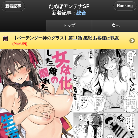
だめぽアンテナSP
Ranking
新着記事
新着記事：
総合
トップ
次へ
【バーテンダー神のグラス】第11話 感想 お客様は戦友
(PickUP!)