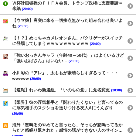
Ｗ杯計画頓挫のＦＩＦＡ会長、トランプ政権に支援要請＝
米紙
(20:00)
【ウマ娘】唐突に来る一切接点無かった組み合わせ良いよ
ね
(20:00)
【！？】めっちゃカメレオンさん、パクリゲーがスイッチ
に登場してしまうｗｗｗｗｗｗｗｗｗｗ
(20:00)
「強いおっさんキャラ（年齢40～50代）」はよくいるけど
「強いおばさん」はいない…
(20:00)
小川彩の『アレ』、太ももが素晴らしすぎるって・・・
wwwww
(20:00)
【速報】れいわ新選組、「いのちの党」に党名変更
(20:00)
【限界】彼の浮気相手と「関わりたくない」と言ってるの
に浮気相手のスクショを送りつける友人Aにうんざり
(20:00)
海外「怒鳴るのやめてと言ったら、そっちが怒鳴ってるか
らだと怒鳴り返された」感情の話ができない人のサイン…
(20:00)