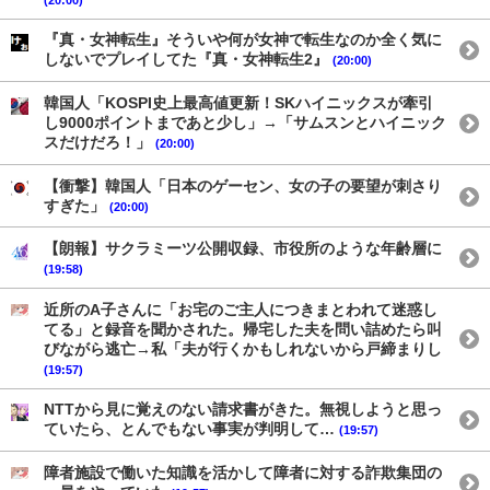
『真・女神転生』そういや何が女神で転生なのか全く気に
しないでプレイしてた『真・女神転生2』
(20:00)
韓国人「KOSPI史上最高値更新！SKハイニックスが牽引
し9000ポイントまであと少し」→「サムスンとハイニック
スだけだろ！」
(20:00)
【衝撃】韓国人「日本のゲーセン、女の子の要望が刺さり
すぎた」
(20:00)
【朗報】サクラミーツ公開収録、市役所のような年齢層に
(19:58)
近所のA子さんに「お宅のご主人につきまとわれて迷惑し
てる」と録音を聞かされた。帰宅した夫を問い詰めたら叫
びながら逃亡→私「夫が行くかもしれないから戸締まりし
(19:57)
NTTから見に覚えのない請求書がきた。無視しようと思っ
ていたら、とんでもない事実が判明して…
(19:57)
障者施設で働いた知識を活かして障者に対する詐欺集団の