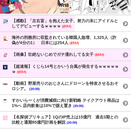
【感動】「左右盲」を抱えた女子、努力の末にアイドルと
してデビューするｗｗｗｗ
(ｵﾇﾇﾒ)
海外の刑務所に収監されている韓国人急増、1,325人（詐
偽が4分の1） 日本には254人
(ｵﾇﾇﾒ)
【画像】壮絶ないじめでガチ濡れしてる女子
(ｵﾇﾇﾒ)
【超速報】くじら14号とかいう台風が発生するｗｗｗｗｗ
ｗ
(ｵﾇﾇﾒ)
【動画】野菜売りのおじさんにドローンを特攻させるおそ
ロシア。
(20:00)
すかいらーくが消費減税に向け新戦略 テイクアウト商品は
1%へ 店内飲食は10%で据え置き
(20:00)
【名探偵プリキュア】1QのIP売上は15億円 過去3期との
比較と通期95億円計画を解説
(20:00)