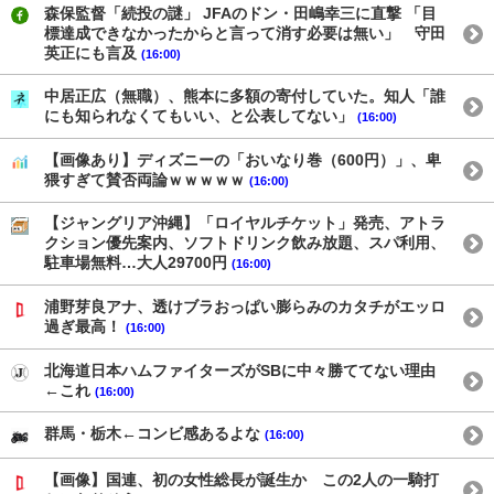
森保監督「続投の謎」 JFAのドン・田嶋幸三に直撃 「目
標達成できなかったからと言って消す必要は無い」 守田
英正にも言及
(16:00)
中居正広（無職）、熊本に多額の寄付していた。知人「誰
にも知られなくてもいい、と公表してない」
(16:00)
【画像あり】ディズニーの「おいなり巻（600円）」、卑
猥すぎて賛否両論ｗｗｗｗｗ
(16:00)
【ジャングリア沖縄】「ロイヤルチケット」発売、アトラ
クション優先案内、ソフトドリンク飲み放題、スパ利用、
駐車場無料…大人29700円
(16:00)
浦野芽良アナ、透けブラおっぱい膨らみのカタチがエッロ
過ぎ最高！
(16:00)
北海道日本ハムファイターズがSBに中々勝ててない理由
←これ
(16:00)
群馬・栃木←コンビ感あるよな
(16:00)
【画像】国連、初の女性総長が誕生か この2人の一騎打