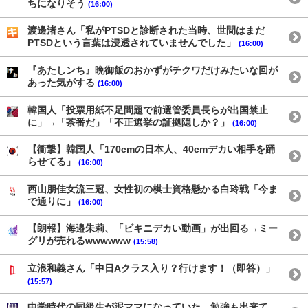
ちになりそう
(16:00)
渡邊渚さん「私がPTSDと診断された当時、世間はまだ
PTSDという言葉は浸透されていませんでした」
(16:00)
『あたしンち』晩御飯のおかずがチクワだけみたいな回が
あった気がする
(16:00)
韓国人「投票用紙不足問題で前選管委員長らが出国禁止
に」→「茶番だ」「不正選挙の証拠隠しか？」
(16:00)
【衝撃】韓国人「170cmの日本人、40cmデカい相手を踊
らせてる」
(16:00)
西山朋佳女流三冠、女性初の棋士資格懸かる白玲戦「今ま
で通りに」
(16:00)
【朗報】海邉朱莉、「ビキニデカい動画」が出回る→ミー
グリが売れるwwwwww
(15:58)
立浪和義さん「中日Aクラス入り？行けます！（即答）」
(15:57)
中学時代の同級生が泥ママになっていた。勉強も出来て、