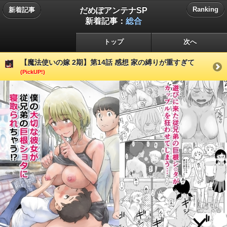
だめぽアンテナSP
Ranking
新着記事
新着記事：
総合
トップ
次へ
【魔法使いの嫁 2期】第14話 感想 家の縛りが重すぎて
(PickUP!)