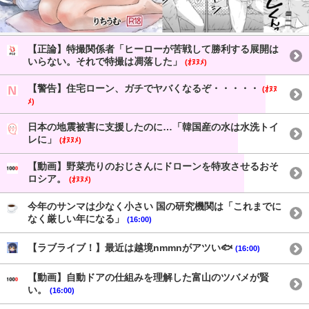
【正論】特撮関係者「ヒーローが苦戦して勝利する展開は
いらない。それで特撮は凋落した」
(ｵﾇﾇﾒ)
【警告】住宅ローン、ガチでヤバくなるぞ・・・・・
(ｵﾇﾇ
ﾒ)
日本の地震被害に支援したのに…「韓国産の水は水洗トイ
レに」
(ｵﾇﾇﾒ)
【動画】野菜売りのおじさんにドローンを特攻させるおそ
ロシア。
(ｵﾇﾇﾒ)
今年のサンマは少なく小さい 国の研究機関は「これまでに
なく厳しい年になる」
(16:00)
【ラブライブ！】最近は越境nmmnがアツい🐟
(16:00)
【動画】自動ドアの仕組みを理解した富山のツバメが賢
い。
(16:00)