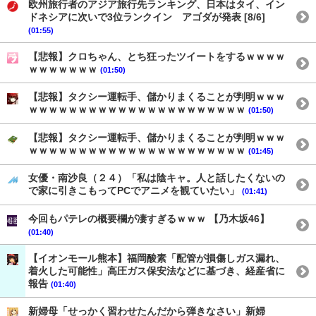
欧州旅行者のアジア旅行先ランキング、日本はタイ、イン
ドネシアに次いで3位ランクイン アゴダが発表 [8/6]
(01:55)
【悲報】クロちゃん、とち狂ったツイートをするｗｗｗｗ
ｗｗｗｗｗｗｗ
(01:50)
【悲報】タクシー運転手、儲かりまくることが判明ｗｗｗ
ｗｗｗｗｗｗｗｗｗｗｗｗｗｗｗｗｗｗｗｗｗｗ
(01:50)
【悲報】タクシー運転手、儲かりまくることが判明ｗｗｗ
ｗｗｗｗｗｗｗｗｗｗｗｗｗｗｗｗｗｗｗｗｗｗ
(01:45)
女優・南沙良（２４）「私は陰キャ。人と話したくないの
で家に引きこもってPCでアニメを観ていたい」
(01:41)
今回もパテレの概要欄が凄すぎるｗｗｗ 【乃木坂46】
(01:40)
【イオンモール熊本】福岡酸素「配管が損傷しガス漏れ、
着火した可能性」高圧ガス保安法などに基づき、経産省に
報告
(01:40)
新婦母「せっかく習わせたんだから弾きなさい」新婦