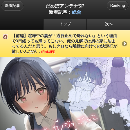
だめぽアンテナSP
Ranking
新着記事
新着記事：
総合
トップ
次へ
【前編】喧嘩中の妻が「通行止めで帰れない」という理由
で3日経っても帰ってこない。俺の見解では男の家に泊ま
ってるんだと思う。もしクロなら離婚に向けての決定打が
欲しいんだが…
(PickUP!)