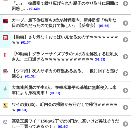
「…」→披露宴で繰り広げられた親子のやり取りに周囲は
困惑し…
(01:39)
カープ、最下位転落も3位が射程圏内。新井監督「特別な
日の試合だったので負けて悔しい」【反省会】
(01:36)
【動画】さり気なくおっぱい見せる女の子ｗｗｗｗｗｗｗ
ｗｗ
(01:34)
【ｼｺ動画】グラマーサイズブラのつけ方を解説する巨乳女
さん、エ口過ぎるｗｗｗｗｗｗｗｗｗｗｗｗ
(01:33)
【ウマ娘】友人サポカの序盤あるある。「後に回すと逃げ
回る」
(01:31)
大進連所属の学生8人、在韓米軍平沢基地に無断侵入…米
軍により身柄拘束！
(01:31)
ワイの妻(35)、町内会の掃除から汗だくで帰宅ｗｗｗｗｗ
ｗ
(01:31)
高級豆腐ワイ「150g×2丁で250円か…高いけど美味そうだ
し一丁買ってみるか！」
(01:30)