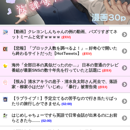
【動画】クレヨンしんちゃんの例の動画、バズリすぎてネ
ットミームと化すｗｗｗｗ
(ｵﾇﾇﾒ)
【悲報】「ブロック人数を調べるよ！」←好奇心で開いた
ら終わるサイトだった【HotTweets】
(ｵﾇﾇﾒ)
海外「全部日本の真似だったのか…」 日本の普通のテレビ
番組が最新SNSの数十年先を行っていたと話題に
(ｵﾇﾇﾒ)
【恨み】清水アキラの息子・清水良太郎さん死去で、落語
家・柳家小はだが「いじめ」「暴行」被害告発
(ｵﾇﾇﾒ)
【ラブライブ！】予定立てるの苦手なので行き当たりばっ
たりの旅行しかできません
(02:00)
はじめしゃちょーですら英語で日常会話が出来るのにお前
らときたら……
(02:00)