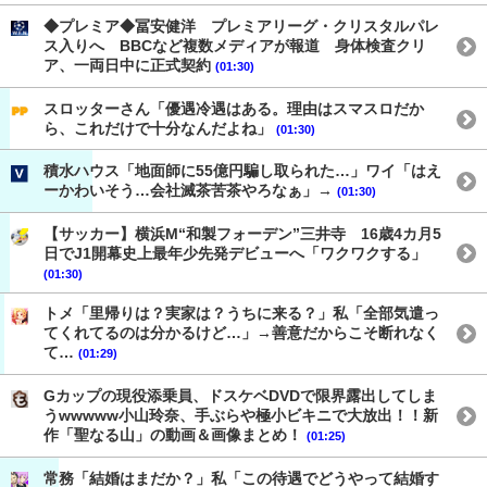
◆プレミア◆冨安健洋 プレミアリーグ・クリスタルパレ
ス入りへ BBCなど複数メディアが報道 身体検査クリ
ア、一両日中に正式契約
(01:30)
スロッターさん「優遇冷遇はある。理由はスマスロだか
ら、これだけで十分なんだよね」
(01:30)
積水ハウス「地面師に55億円騙し取られた…」ワイ「はえ
ーかわいそう…会社滅茶苦茶やろなぁ」→
(01:30)
【サッカー】横浜M“和製フォーデン”三井寺 16歳4カ月5
日でJ1開幕史上最年少先発デビューへ「ワクワクする」
(01:30)
トメ「里帰りは？実家は？うちに来る？」私「全部気遣っ
てくれてるのは分かるけど…」→善意だからこそ断れなく
て…
(01:29)
Gカップの現役添乗員、ドスケベDVDで限界露出してしま
うwwwww小山玲奈、手ぶらや極小ビキニで大放出！！新
作「聖なる山」の動画＆画像まとめ！
(01:25)
常務「結婚はまだか？」私「この待遇でどうやって結婚す