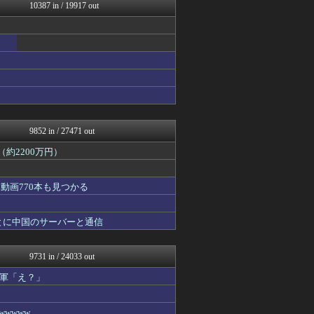
ゲーム魔人
10387 in / 19917 out
ネギ速
軍事・ミリタリー速報☆彡
異世界転生まとめ速報
なんじぇいスタジアム＠なん...
哲学ニュースnwk
まぐろとにぼし
アルファルファモザイク＠ネ...
ラビット速報
まとめたニュース
9852 in / 27471 out
約2200万円）
動画770本も見つかる
とに中国のサーバーと通信
9731 in / 24033 out
軍「え？」
wwww