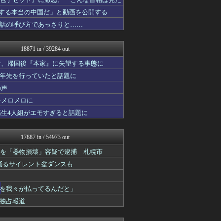
投資ちゃんねる
アナきゃぷ速報
紹介する本当の中国だ」と動画を公開する
Red4 海外の反応まとめ
話の呼び方であっさりと……
ニチカン！
ポッカキット
ファ板速報
18871 in / 39284 out
カンダタ速報
ネギ速
者、帰国後『本家』に失望する事態に
乃木坂46まとめ 乃木りん...
十年先を行っていたと話題に
奥様は鬼女-DQN返しまと...
の声
はーとらいふ -出会い・子...
はーとらいふ -出会い・子...
をメロメロに
素敵な鬼女様
高生4人組がエモすぎると話題に
なんじぇいスタジアム＠なん...
国難にあってもの申す！！
ネギ速
17887 in / 54973 out
デジタルニューススレッド
ベイスターズNEWS
歳男を「器物損壊」容疑で逮捕 札幌市
かぞくちゃんねる
踊るサイレント盆ダンスも
ネギ速
世界はグーチョキパー
はーとらいふ -出会い・子...
を我々が払ってるんだと」
はーとらいふ -出会い・子...
独占報道
奥様は鬼女-DQN返しまと...
スマブラ屋さん | スマブ...