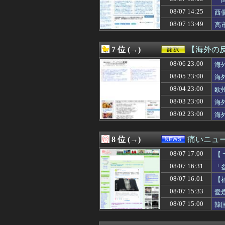
08/07 17:00
Google、Ge
こ
08/07 17:00
畑下由佳アナ 
08/07 14:25
西
08/07 17:00
【韓国の反応】ま
も
08/07 13:49
高
08/07 17:00
【朗報】韓国人
08/07 17:00
【閲覧注意】陽キ
08/07 17:00
仕事中でも付け
7 位 (→)
【海外の
08/07 17:00
フロム「ダーク
08/07 16:59
08/06 23:00
【悲報】大谷翔
海
08/07 16:58
【悲報】乃木坂
08/05 23:00
海
08/07 16:57
息子の友達とその
08/04 23:00
欧
08/07 16:57
世慣れた行動っ
08/07 16:57
【バカはどっち】
08/03 23:00
海
08/07 16:57
オペレーター「中
08/02 23:00
海
08/07 16:55
【悲報】阪神・元
08/07 16:55
中国の「レアアー
08/07 16:54
【悲報】ニューバ
8 位 (→)
痛いニュース
08/07 16:53
【驚愕】最近の
08/07 17:00
08/07 16:50
DeNA、ポケポ
【
08/07 16:50
子供にかぁかっ
08/07 16:31
「
08/07 16:49
【悲報】渡邊渚さ
08/07 16:01
【
08/07 16:47
ロシアの将軍様
08/07 16:47
髪の毛をまとめ
08/07 15:33
愛
08/07 16:47
会社の飲み会に参
08/07 15:00
韓
08/07 16:47
注意しても何度
08/07 16:47
【悲報】麻酔銃