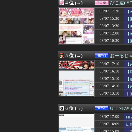
4 位 (→)
ぴこ速(〃'
08/07 17:05
アニメ「ヤニねこ
08/07 17:05
【画像】山ガー
08/07 17:20
【
08/07 17:05
【悲報】エアコン
08/07 15:30
【
08/07 17:05
【謎】広末涼子
08/07 13:30
08/07 17:05
【画像】声優の佐
【
08/07 17:03
幼い頃から母に「
08/07 12:00
【
08/07 17:03
あえて「ブラジ
08/07 10:30
【
08/07 17:00
甥(小学生)と義
08/07 17:00
【遊戯王マスタ
08/07 17:00
【艦これ】実際
5 位 (→)
おーるじ
08/07 17:00
【朗報】中日、阪
08/07 17:00
妊婦の義弟嫁がデ
08/07 17:10
【
08/07 17:00
【 つ 】面識ある
08/07 16:10
【
08/07 17:00
相楽伊織の『重量
08/07 15:10
08/07 17:00
【日向坂46】小
【
08/07 17:00
【艦これ】Vaut
08/07 14:10
【
08/07 17:00
中居正広（無職）
忘
08/07 13:10
中
08/07 17:00
【ラブライブ！】鬼
08/07 17:00
韓国警察、大韓
08/07 17:00
【京都】女性の脳
6 位 (→)
U-1 NEWS
08/07 17:00
Vチューバー業界
08/07 17:00
海外「アメリカが
08/07 17:09
F
08/07 17:00
【悲報】菊地亜美
08/07 16:09
辺
08/07 17:00
【朗報】65kg
ン
08/07 15:09
「