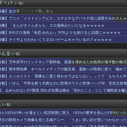
∇'〃)？
[一覧]
」第6話、アルねこ、わざわざ江の島まで行ってゲロを吐くｗｗｗｗ...
ルさん、山でラーメンを食べたらおじさんに怒られるｗｗｗ
画像】女の子「・・・！💦」スッ
業者、正論「エアコンスプレーなんて使わない方がいい」ﾄﾞﾝｯ！
画像】アニメ「メイドインアビス」エチエチなデバステ役に諸星すみれさんｗ
さんが地上波にスピード復帰できる理由、誰にも分からない⇒！
倉綾音(32)さん、アタシコに全力で振り切ってしまうｗｗｗｗｗ...
画像】「まんがタイムきらら」ヱロ漫画みたいになるｗｗｗｗｗ
お前なんか生まなきゃよかった」と言われ続けた。自分の子を育てる...
画像】BSSヱロ漫画『未恋-みれん-』NTRよりも抜けると話題にｗｗｗｗｗ
ャー丸見え」で外出する女性が急増中
画像】ライザよりかわいくてヱロいゲームキャラいるの？ｗｗｗｗｗ
兄は 「カブトムシとりに行くから明日早起きだな！」 と二人でウ...
ーデュエル】「フュージョンカップ」スタート！
提督ってそんな人気な職業じゃないと思うんよね
ゃんる
[一覧]
神3タテでセ3位まで返り咲く可能性が浮上wwwwww
カいベビーカーを買ったらしいんだが、なぜか私んちに置くつもりら...
速報】万年赤字のインドネシア新幹線。負債を埋めるため政府が過半数の株式
女性の水筒に"下半身"を押し付け"使用不能"にした疑い 66...
速報】熊本県知事、オールドメディアの被災者、遺族への取材に怒り「極めて
感ある』下半身、大変なことになってるって...
西夏菜実、ついにこの時が...
速報】エッセイスト「原爆を二度と使わせてはならない」→リプ「もちろん中
ourちゃんはE5に入れると強いと聞いたけど どれくらいつよ...
速報】パさん「平和を願う式典なのに防弾ガラスと防弾バッグSP」安倍元首
、熊本に多額の寄付していた。知人「誰にも知られなくてもいい、と...
れる
国、止められないEV製造 売れず在庫山積み「売れたこと」にして補助金を騙
塚夏美、お誕生日【Liella!】
サッカー協会を家宅捜索 代表監督選考巡り
腫瘍摘出手術で誤って“腫瘍の無い部位”を摘出 脳幹など損傷受け...
.
[一覧]
、2020年初頭の一番手V人気爆発から何も変わらない……
戦争している理由はこれだな。アメリカが世界最大のエネルギー輸出...
IFAとUEFAの争いが凄まじい泥沼状態に突入、UEFAの要求を呑んだFIFAだっ
さん、マレーシアに移住ｗｗｗｗｗｗｗｗｗｗｗｗｗｗｗｗｗｗｗｗ...
野古の防犯カメラ画像を見た玉城デニー、「うまい言い訳が思いつかなかった
の女の子、38kgまでダイエットしてまるで別人になる
トを……
高市早苗はどんだけ自己顕示欲が強いんだ」と左派が『高木美帆氏に送られた