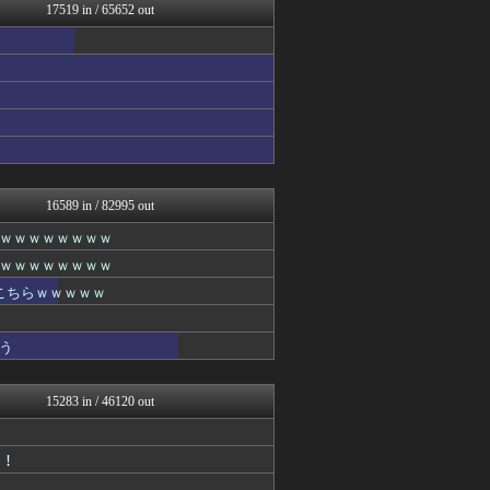
アナ速‐女子アナ画像速報
17519 in / 65652 out
VIPワイドガイド
FGOまとめ速報
(*ﾟ∀ﾟ)ゞカガクニュー...
やみ速@なんJ西武まとめ
こんなニュースにでくわした
ネギ速
スロ板-RUSH
mashlife通信
かせまと！
坂道情報通～乃木坂46まと...
16589 in / 82995 out
なんじぇいスタジアム＠なん...
ｗｗｗｗｗｗｗｗ
キニ速
結婚・恋愛ニュースぷらす
ｗｗｗｗｗｗｗｗ
スコールちゃんねる｜２ちゃ...
こちらｗｗｗｗｗ
鬼女はみた -修羅場・恋愛...
はーとらいふ -出会い・子...
奥様は鬼女-DQN返しまと...
う
はーとらいふ -出会い・子...
奥様は鬼女-DQN返しまと...
ネギ速
15283 in / 46120 out
おうち速報
修羅場ライフ速報
アニゲー速報
ｯ！
わんこーる速報！