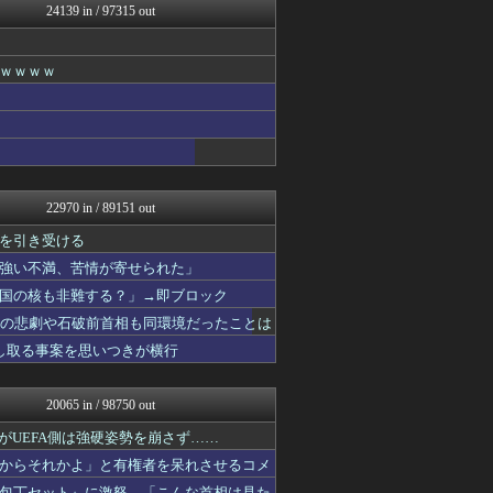
24139 in / 97315 out
最強ジャンプ放送局
アニゲー速報
わんこーる速報！
ｗｗｗｗ
不思議.net - 5ch...
女子アナお宝画像速報－5c...
修羅の華-家庭・生活まとめ
いたしん！
ほんわかMkⅡ
スターライト速報 -遊戯王...
艦これ速報 艦隊これくしょ...
22970 in / 89151 out
阪神タイガースちゃんねる
すまいる(^-^)ぶろぐ
を引き受ける
痛いニュース(ﾉ∀`)
強い不満、苦情が寄せられた」
乃木通 乃木坂46櫻坂46...
国の核も非難する？」→即ブロック
日向坂46まとめもり～
あ艦これ ～艦隊これくしょ...
相の悲劇や石破前首相も同環境だったことは
アルファルファモザイク＠ネ...
し取る事案を思いつきが横行
コンテンツ・声優 | ラブ...
footballnet【サ...
みそパンNEWS
20065 in / 98750 out
ゲーム実況者速報＠YouT...
ガラパゴスジャパン - 海...
たがUEFA側は強硬姿勢を崩さず……
VIPPER速報
からそれかよ」と有権者を呆れさせるコメ
もみあげチャ～シュ～
包丁セット』に激怒、「こんな首相は見た