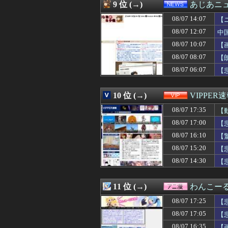
08/07 16:46
【画像】新人声
9 位 (→)
あじあニ
08/07 16:45
兵庫斎藤知事、県
08/07 14:07
08/07 16:45
【FGO】ジャン
【
08/07 16:45
兵庫斎藤知事、県
08/07 12:07
中
08/07 16:45
西武・中村剛也
08/07 10:07
【
08/07 16:45
海外「日本で飴
08/07 16:44
【悲報】太平洋
08/07 08:07
【
08/07 16:42
12月導入！Lゼ
08/07 06:07
【
08/07 16:41
ジャンポケ斎藤
08/07 16:41
プログラミング
08/07 16:40
福岡のお土産 ｢
10 位 (→)
VIPPER
08/07 16:40
プロ野球大物O
08/07 17:35
【
08/07 16:40
介護・建設・運送
08/07 16:40
【人付き合い】
08/07 17:00
【
08/07 16:40
甲子園出場校 
08/07 16:10
【
08/07 16:39
引越して一週間経
08/07 16:39
08/07 15:20
「財産はみ～んな
【
08/07 16:39
叩かない躾を「甘
08/07 14:30
【
08/07 16:39
昭和の恋愛エピ
08/07 16:39
働きすぎだろっ
08/07 16:39
【困惑】長谷川豊
11 位 (→)
わんこー
08/07 16:39
職場全員が長崎の
08/07 17:25
【
08/07 16:36
年末年始に義実家
08/07 16:35
【悲報】息子がみ
08/07 17:05
【
08/07 16:35
【画像】移民の
08/07 16:35
【