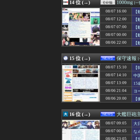
08/07 16:25
14 位 (→)
ぴろし社長ブチギ
1000mg
[一
08/07 16:23
【悲報】FIFA
08/07 16:00
【
08/07 16:22
中国企業Zbtli
08/07 16:22
08/07 12:00
【謎】カードゲ
【
08/07 16:21
西武中村剛也、広
08/07 07:00
【
08/07 16:20
【衝撃】川口被告
08/07 00:00
【
08/07 16:20
カメムシは同種
08/07 16:20
【画像】橋本環奈
08/06 22:00
【
08/07 16:20
【悲報】面識ない
08/07 16:19
「果糖」が「が
15 位 (→)
保守速報
08/07 15:10
【
08/07 14:10
中
08/07 13:09
1
08/06 21:04
ヨ
08/06 20:00
【
16 位 (→)
大艦巨砲
08/07 09:05
大
08/07 00:05
な
08/06 23:05
【