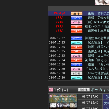
PickUp!
【後編】幼馴染に
ｵﾇﾇﾒ
【速報】刃物を
ｵﾇﾇﾒ
【謎】RPGの敵
ｵﾇﾇﾒ
積水ハウス「地面
ｵﾇﾇﾒ
【超画像】本田
08/07 17:37
韓国陸軍の射撃訓
08/07 17:35
【試合実況】ヤクルト
08/07 17:35
【動画】移民ベト
08/07 17:35
【画像あり】東
08/07 17:35
【朗報】コエテクさ
08/07 17:34
花山薫「鍛える
08/07 17:30
【物議】『みいち
08/07 17:30
『るろうに剣心
08/07 17:30
【10年で運営
08/07 17:30
【試合実況】西武ス
08/07 17:30
【懐古】5号機の
08/07 17:30
【サッカー】初の
1 位 (→)
ポッカキ
08/07 17:30
【試合実況】[202
08/07 17:30
男なら一回は漫
08/07 17:00
【
08/07 17:29
【東大】2年連
08/07 15:40
女
08/07 17:29
私「料理は手抜き
08/07 17:28
【阪神スタメン】5(
08/07 15:00