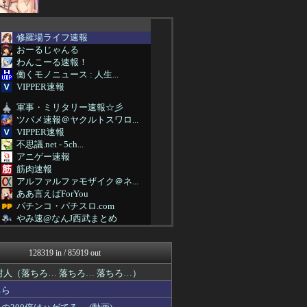
修羅場ライフ速報
おーるじゃんる
わんこーる速報！
働くモノニュース : 人生...
VIPPER速報
軍事・ミリタリー速報☆彡
ツバメ速報＠ヤクルトスワロ...
VIPPER速報
不思議.net - 5ch...
アニゲー速報
筋肉速報
アルファルファモザイク＠ネ...
ああ言えばForYou
パチンコ・パチスロ.com
やみ速@なんJ西武まとめ
スロ板-RUSH
フットボール速報
128319 in / 85919 out
ベイスターズ速報＠なんJ
カンダタ速報
人（落ちろ… 落ちろ… 落ちろ…）
日本第一！ニュース録
ちら
修羅場ハザード -復讐・D...
虎速