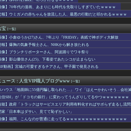
本のセクシー女性犯罪者一覧ｗｗｗｗｗｗｗｗｗ
泣しながら「ここもダメだったらもう食べていけないんです」って熱...
画像】70年代の漫画、あまりにも時代を先取りしすぎていたｗｗｗｗ
、投資8年「一度もプラスになったことはない」の逆億り人生活 ...
悲報】ウミガメの赤ちゃんを放流した人、最悪の行動だと叩かれるｗｗｗｗ
ーの裏でヤニ吸う2人とかいうヤバすぎるアニメ
さん(41)、寝る前にナニかしてくれそう
らぬ母親にタブレットを触らせてほしいと言われた。断ったら強奪さ...
お宝
[一覧]
「ダルい料理トップ10に入る」夏の冷やし中華 「あり得ないほど...
画像】小倉ゆうか(27)さん、7年ぶり『FRIDAY』表紙で神ボディ大解放
に「生理用品をトイレに置くのやめてほしい」と言われた
か 苦情数件会場半減 無音の中イヤホンから流れる曲に合わせ踊る...
朗報】爆胸の気象予報士さん、NHKから解き放たれる
メンテにてSwitch2版でコンテンツ内で画面暗転からのロー...
画像】ブランチリポーターさん、阿波踊りでワキ祭り
ちは、あの性格で大きいから好き。
イター6』8/7本日から「鬼武者」シリーズとのコラボイベント「...
画像】影山優佳さん(25)、下着姿であたシコが止まらない
 FACE」の人気が低下・・・
GIF動画】宮城の可愛すぎるチアさん、甲子園で発見される
生リンチ殺人主犯の男(当時18歳)に「無期懲役」の判決
銀行なら安心」と思って買った投資信託、11年後に確認した結果……
生活』は販売本数794万本、『ぽこ あ ポケモン』は946万...
ュース : 人生VIP職人ブログwww
[一覧]
W杯で加入者数5倍に 視聴者数は6700万人 総視聴数も4億...
水ハウス「地面師に55億円騙し取られた…」 ワイ「はえーかわいそう…会社
フトバンクに対抗しうる親会社を持つチームが必要やと思う
れた小さなバッグ。その中身が偽物だと分かった時、どんな顔をする...
住信SBI」が「ドコモの銀行」に変わってうんざりしてるやつｗｗｗｗｗｗｗ
キ（880円）
有能】政府「トラックはサービスエリア利用有料化すればサボらず走るし流問
産旅行」禁じる大統領令 米国籍取得を目的とした中国人らの渡米を...
門家「日本車はダサい、見てて恥ずかしい」
新選組改名へ
魚の島のひみつ｣公開14日間で興行収入50億円突破 最終興収...
画像】福岡、こんなのが普通に走ってるｗｗｗｗｗｗｗｗｗｗｗｗｗｗｗｗ
垣元気のピッチング
「あーイクッ」嬢「あん///あん///」ワイ「…イクよッ！...