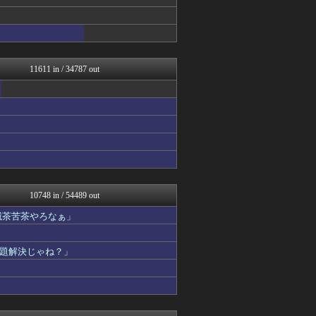
不思議.net - 5ch...
子育てちゃんねる
筋肉速報
ネギ速
いたしん！
修羅の華-家庭・生活まとめ
11611 in / 34787 out
おうまがタイムズ
気団談
痛いニュース(ﾉ∀`)
馬鳥速報
ウマ娘まとめ速報うまろぐ
PlaySphere | ...
【2ch】ニュー速クオリテ...
マジキチ速報
アルファルファモザイク＠ネ...
Y速報
10748 in / 54489 out
フットボール速報
滅茶苦茶やろなぁ」
なんじぇいスタジアム＠なん...
修羅場ハザード -復讐・D...
漫画まとめ速報
題解決じゃね？」
日本第一！ニュース録
ネギ速
理想ちゃんねる
まとめロッテ！
バズッター速報