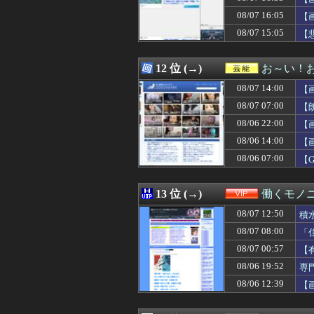
08/07 16:35
【画像あり】日
08/07 16:05
08/07 16:35
パートの面接で号
【
08/07 16:34
【卓球】水谷隼氏
08/07 15:05
【
08/07 16:33
【悲報】スーパ
08/07 16:33
【画像】新田恵海
08/07 16:33
ファミレスで見知
12 位 (→)
お～い！
08/07 16:31
【炎上】リュウジ
08/07 14:00
【
08/07 16:31
同棲してる彼氏
08/07 16:31
「盆踊り」は騒音
08/07 07:00
【
08/07 16:31
【FF14】本日の
08/06 22:00
【
08/07 16:31
【ウマ娘】ルラ
08/06 14:00
08/07 16:30
『ストリートファ
【
08/07 16:30
「THE NORTH
08/06 07:00
【
08/07 16:30
【江別事件】大学
08/07 16:30
【投資の闇】「
08/07 16:30
『トモコレわくわく
13 位 (→)
働くモノニ
08/07 16:30
DAZN サッカー
08/07 12:50
積
08/07 16:29
パリーグにはソ
08/07 16:29
近所奥に持ち去ら
08/07 08:00
「
08/07 16:29
野原ひろしのケー
08/07 00:57
【
08/07 16:29
トランプ氏、「出
08/06 19:52
専
08/07 16:28
【悲報】れいわ
08/07 16:26
映画｢ちいかわ 人
08/06 12:39
【
08/07 16:26
ロッテドラ1石
08/07 16:25
【驚愕】ソープワイ