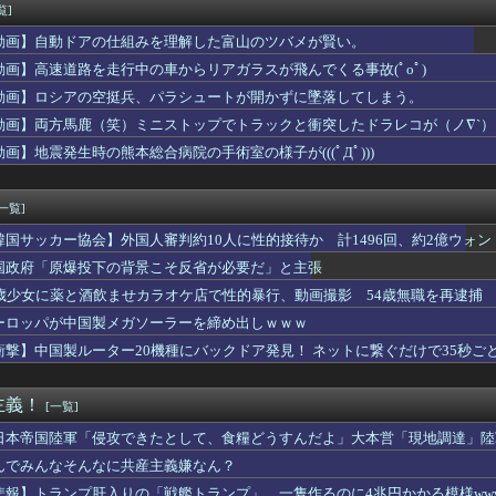
レ「ジョジョASBカカロット鬼滅ナルティメット作ったのにジャン...
覧]
会長、UEFAが許してくれなくて詰む
動画】自動ドアの仕組みを理解した富山のツバメが賢い。
nk製ルーター20機種にバックドア、外部から完全制御のおそれ...
ーマーってなんであんな臭いの？
動画】高速道路を走行中の車からリアガラスが飛んでくる事故(ﾟoﾟ)
島森下暢仁ら登録 楽天浅村栄斗、ヤクルト塩見泰隆ら抹消／７日公...
動画】ロシアの空挺兵、パラシュートが開かずに墜落してしまう。
(19)に無期懲役 江別大学生殺人事件、19歳で取り返しのつか...
動画】両方馬鹿（笑）ミニストップでトラックと衝突したドラレコが（ノ∇`）
のカメムシが発した臭いでショック死する事がある
以来の「奇跡の1枚」アイドルが爆誕、1300万回表示を記録ｗｗ...
動画】地震発生時の熊本総合病院の手術室の様子が(((ﾟДﾟ)))
JCに不同意性交したバイト男（56）が怖すぎる 千葉県（※画像...
ん転移」を促すと判明
[一覧]
韓国サッカー協会】外国人審判約10人に性的接待か 計1496回、約2億ウォン（
国政府「原爆投下の背景こそ反省が必要だ」と主張
5歳少女に薬と酒飲ませカラオケ店で性的暴行、動画撮影 54歳無職を再逮捕 
ーロッパが中国製メガソーラーを締め出しｗｗｗ
衝撃】中国製ルーター20機種にバックドア発見！ ネットに繋ぐだけで35秒ご
主義！
[一覧]
日本帝国陸軍「侵攻できたとして、食糧どうすんだよ」大本営「現地調達」陸
んでみんなそんなに共産主義嫌なん？
悲報】トランプ肝入りの「戦艦トランプ」、一隻作るのに4兆円かかる模様www