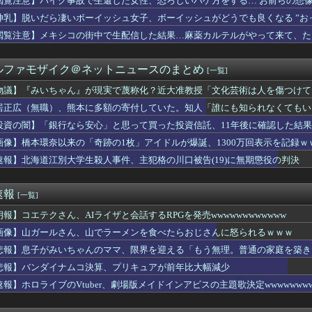
閲覧注意】バイク事故で生還した女性、恐ろしいハゲ方をする… お前らの想像の2
居酒屋、地震の後からお湯が湧き出るようになるｗｗｗｗ
神乳】脱いだら凄いボーイッシュ女子、ボーイッシュがどうでも良くなる ”おっ
た嫁が抜いてくれないので出会い系で知り合った女とやったwwww
ア各国が韓国サッカー協会による日本人や外国人審判接待を報道！」...
閲覧注意】メキシコの街中で生配信した結果…麻薬カルテルがやって来て、た
摘出手術で腫瘍の無い部位を摘出してしまう 手術ミスで50代女性...
デニー知事を全力応援表明 「このままでは勝てない」中道の態度を...
ルファモザイク＠ネットニュースのまとめ
[一覧]
レ、月収1億円ｗｗｗｗｗｗｗｗｗｗｗｗｗｗｗｗｗｗｗｗ
・・・！💦」スッ
物議】『みいちゃん』が現実で蔑称化？近大准教授「文化芸術は人を傷つけて
サッカー協会 審判への性接待報道にＳＮＳ紛糾「徹底追及」「２０...
居正広（無職）、熊本に多額の寄付していた。知人「誰にも知られなくてもい
設立計画で謝罪！←「商業主義もここまで来たか！」（海外の反応）
ボールベジータ「誰だこんな使えないゴミを呼んだ奴は」ヤムチャ「...
投資の闇】「銀行なら安心」と思って買った投資信託、11年後に確認した結
ーム内の一部フォント変更へ 値上げの影響か
画像】橋本環奈以来の「奇跡の1枚」アイドルが爆誕、1300万回表示を記録ｗｗｗｗｗｗ
がサンタの実在を信じてる。夫がそれを不愉快に思っているみたいで...
速報】北海道江別大学生殺人事件、主犯格の川口被告(19)に無期懲役の判決
セールやってたwwwwwww
盆踊りがオワコンになった『原因』、ついに判明する・・・・・
いる。関係が始まりもう5年が経つがその不倫相手のスマホを見てし...
速報
[一覧]
問題〟中井監督が謝罪。野球部巡り昨年退任「深く反省」
のインドネシア新幹線。負債を埋めるため政府が過半数の株式を引き...
朗報】コエテクさん、AIライザと会話するRPGを発売wwwwwwwwwwww
の鍛えた腹筋、エチエチすぎるｗｗｗwｗｗｗｗｗｗｗｗ❤
画像】山ガールさん、山でラーメンを食べたらおじさんに怒られるｗｗｗ
眠不休で駆け抜けるローレン・イロアスの軌跡
の争いが凄まじい泥沼状態に突入、UEFAの要求を呑んだFIF...
悲報】息子がみいちゃんのママ、限界を迎える「もう無理。普通の家庭を築き
新型CX-5が売れて黒字転換！！
悲報】バンダイナムコ決算、プリキュアが前年比大幅減少
食器の仕分けまでセルフに
速報】ホロライブのVtuber、劇場版メイドインアビスの主題歌決定wwwwwwww
てると『たかやさーん』。声の方を見るとニコニコのサノーが車の窓...
男子に家に泊まらないかと誘われた。無理だと断ったら「じゃあ付き...
しいフットボーラーの“女優デビュー！！”