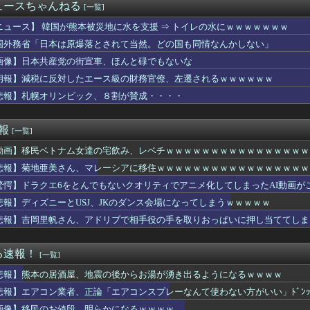
優の水着姿がドエッチ
ュースちゃんねる
[一覧]
の海外事務所を全廃へ「公務員が海外で遊ぶためにあるだけ」 [...
ヌ系にラクシュミーは含まれますか？Wジル・ド・レェ強化みんなの...
ニュース】 韓国が熊本被災地に水を支援 ⇒ トイレの水にｗｗｗｗｗｗｗ
の海外事務所を全廃へ「公務員が海外で遊ぶためにあるだけ」 [...
国外務省「日本は原爆落とされて当然。どの国も同情なんかしない」
が今季初昇格！首位ソフトバンク戦でスタメン起用へ
画像】日本共産党の街宣車、ほんと碌でもないな
が手作りされる様子が最高すぎる」←「これは危ない！」 海外の反応
戦争史振り返ると思ったけど日本より欧米が諸悪の根源やん
朗報】減税に反対したエース級の財務官僚、左遷されるｗｗｗｗｗｗ
ーガペインETRの筐体画像が公開！！セブンインパクトは搭載され...
悲報】札幌オリンピック、８割が賛成・・・・
「性行為の許諾は取ったことありません」
やりたい。人生を変えるために
めんべい｣と乃木坂配信中のコラボ動画が公開決定！！！【乃木坂4...
速報
[一覧]
B「オールスターゲームを見た。怒りを通り越して、あきれ果てた」
動画】移民ベトナム女達の宅飲み、レベチｗｗｗｗｗｗｗｗｗｗｗｗｗｗｗｗ
業社員「つらいからもう辞めます…」←人が辞めすぎて倒産する会社...
「明日ひま？」 知り合いから唐突なメッセージがきたらどうする？
悲報】菊地亜美さん、マレーシアに移住ｗｗｗｗｗｗｗｗｗｗｗｗｗｗｗｗｗ
猛暑と資金難に苦しむ・・・
驚愕】ドラクエ6をとんでもないクオリティでアニメ化してしまったAI動画が
った頃、隣の奥さんから「掃除機の音がうるさい」と苦情があった。...
長男に譲る。長男、母の事は任せた」と遺言のこし父他界→母は足が...
悲報】ディズニーとUSJ、JKのダンス会場になってしまうｗｗｗｗｗ
い」「ぬるい」と口出ししてくる友人夫婦。人の家庭の方針は放って...
悲報】吉岡里帆さん、アドリブで相手役の手を取りおっぱいに押し当ててしま
ソード
て思う芸能人
氏、元ジャンポケ斉藤の事件に「有罪で良い」「実刑まで出すのが妥...
る速報！
[一覧]
出島を知らない。逆に私が変な人扱いされた、一般常識だと思ってた...
悲報】熊本の居酒屋、地震の後からお湯が湧き出るようになるｗｗｗｗ
に帰省してきた義兄夫婦は子供を放置して昼前まで寝てた。朝食を用...
いちゃんのママ、限界を迎える「もう無理。普通の家庭を築きたい。...
悲報】エアコン業者、正論「エアコンスプレーなんて使わない方がいい」ﾄﾞﾝ
お値段、明らかになるｗｗｗｗ
画像】移民のお値段、明らかになるｗｗｗｗ