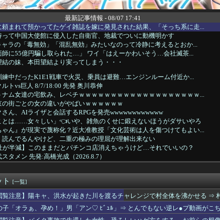
最新記事情報 - 08/07 17:41
頼まれて預かってたゲイ雑誌を嫁に発見された結果、「そっち系に走...
持って中国大使館に侵入した自衛官、地裁でついに動機明かす
キャラの「毒無効」「混乱無効」みたいなのって冷静に考えるとおか...
師に55億円騙し取られた…」 ワイ「はえーかわいそう…会社滅茶...
望結の妹、本田望結より実ってしまう・・・
練中だったK1E1戦車で火災、乗員は避難…エンジンルーム付近か...
vs巨人 8/7/18:00 先発 奥川恭伸
ナム女達の宅飲み、レベチｗｗｗｗｗｗｗｗｗｗｗｗｗｗｗｗｗｗｗ...
京の街ごとの女の違いがやばいｗｗｗｗｗｗ
ん、AIライザと会話するRPGを発売wwwwwwwwwwww
ことは……女々しい」👈いや、雑魚のくせに鍛えないほうがダサいやろ
ゃん』が現実で蔑称化？近大准教授「文化芸術は人を傷つけてもよい...
』読んでるんやけど、二重の極みの理屈が理解出来ない
会社が半減】このままだとパチンコ店消えちゃうけど…それでいいの？
タメン 先発:高橋光成（2026.8.7）
時って面白いA+ARTがたくさんあって楽しかったよな
日本代表で感情爆発「使わないんだったら呼ぶな！」 涙ながらに...
ット
6/8/7]DeNAベイスターズ対広島カープ 18:00〜
[一覧]
画の必殺技練習したよな
閲覧注意】陽キャ、洪水が起きた川を渡るチャレンジで村全体を沸かせる ⇒ 村
続赤字へ 「貯金」数年で枯渇、研究者の削減不可避
の子「オラぁ、孕め！」男「アン♡ ﾋﾞｭﾙ」⇒ とんでもない逆レ●プ動画がこ
できるところは全部手抜きしてるよ」知人「それはダメでしょ」→勝...
左)前川 6(一)ガルシア vs中日 2026/08/07