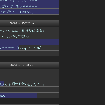
00倍はハゲてる… (動画)
わんこーる速報！
ぱい” がこちらｗｗｗｗｗ
バズッター速報
った3秒で…（動画あり）
世界の憂鬱 海外・韓国の反...
ラビット速報
もえるあじあ(･∀･)
59686 in / 158320 out
キニ速
ぴこ速(〃'∇'〃)？
もよい。ただし傷つけ方がある」
キムチ速報
い、と公表してない」
海外さんいらっしゃい 海外...
アニはつ -アニメ発信場-
果……
ゴールデンタイムズ
 【Pickup07092036】
鬼女の宅配便 - 修羅場・...
まとめCUP
NEWSまとめもりー｜2c...
浮気ちゃんねる
26736 in / 64628 out
広島東洋カープまとめブログ...
おーるじゃんる
なんJミュージアム
トレンドの通り道
U-1 NEWS.
たい。普通の子育てをしたい。」
サイ速
かせまと！
ww
なんじぇいスタジアム＠なん...
修羅場ライフ速報
【サッカー まとめ】サカラ...