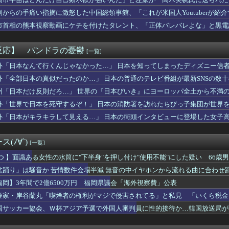
miniが大赤字、「史上初のマイナスキャッシュフロー」に陥る
とがない」と言い張るも……
ニットの胸元がくっきり！！
側からの手痛い指摘に激怒した中国総領事館、「これが米国人Youtuberが
た日本が竹島の領有権を主張してきたぞ → 「この話題は永遠に終...
……
市首相の熊本視察動画にケチを付けたタレント、「正体バレバレよな」と黒電
「日本の文化祭、教室にレールが敷いてある」
ャ、洪水が起きた川を渡るチャレンジで村全体を沸かせる ⇒ 村人...
られる香水
反応】 パンドラの憂鬱
[一覧]
ソウルを完結させるでー！」←おおええやん
平「マジで笑わなくね？」井端監督、競馬の話題では饒舌だった模様
外「日本なんて行くんじゃなかった…」 日本を知ってしまったディズニー信
野球部、ぶっちゃけもう鬱陶しい件
外「全部日本の真似だったのか…」 日本の普通のテレビ番組が最新SNSの数
ママに遊びに来たいと言われ予定を合わせ用意して待ってた。しかし...
州「日本だけ反則だろ…」 世界の『日本びいき』にヨーロッパ全土から不満
て？
彼氏に似た芸能人がTVに映った。「似てるけど芸能人の方が格好い...
外「世界で日本を死守するぞ！」 日本の消防署を訪れたちびっ子集団が世界
国人があなたのロ座を利用しています」私「そんなはずない！」→A...
外「日本がキラキラして見える…」 日本の街頭インタビューに登場した女子
山さん、一回落球しただけで週刊誌に“お粗末プレー”とディスられ...
ス武器化」が裏目に、世界で重レアアース供給網の構築が加速－米メ...
ランスはダサい！onは時代遅れ！サロモンを買え！って言われたか...
(ﾉ∀`)
[一覧]
美女が凄すぎるｗｗｗｗ「結婚すべき女の特徴」がこちら…
ケ反動減で減収減益も…GO新規上場のおかげで当期純利益334億...
 つ 】面識ある女性の水筒に"下半身"を押し付け"使用不能"にした疑い 66
て呼ばせてるの虫唾が走る。結構そういう人多くて気色悪い
盆踊り」は騒音か 苦情数件会場半減 無音の中イヤホンから流れる曲に合わせ
ん「私がPTSDと診断された当時、世間はまだPTSDという言葉...
福岡】3年間で2億6500万円 福岡県議会「海外視察費」公表
、謎の爆死！裏には何が隠れてやがるんだい？（海外の反応）
た方が似合う人
煙家・岸谷蘭丸「喫煙者の権利がマジで侵害されてる」と私見 「いくら税金
加しようとしたら「どうしても参加しないと駄目なのか」と旦那に渋...
国サッカー協会、Ｗ杯アジア予選で外国人審判員に性的接待か…韓国放送局が
も何度も私の1歳の娘をつねってくる姪
の理想と現実がコチラ・・・・・・