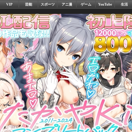
VIP
芸能
スポーツ
アニ漫
ゲーム
YouTube
生活