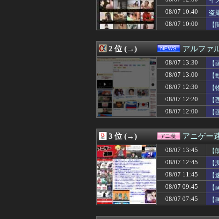
イ
08/07 13:30
【画像】日本を代
08/07 10:40
盗
08/07 13:29
トメ「この子は義
08/07 10:00
08/07 13:29
【甲子園】青森山
【
08/07 13:29
共産党「これは酷
08/07 13:27
ニコニコ出身者が
2 位 (→)
アルファ
08/07 13:25
【悲報】ちんぽに
08/07 13:22
海外「新キャラ
08/07 13:30
【
08/07 13:20
【緊急】明日「銀だ
08/07 13:00
【
08/07 13:20
【悲報】村上宗隆さ
08/07 13:20
韓国の人気コーヒ
08/07 12:30
【
08/07 13:19
失敗顔の乃木坂ち
08/07 12:20
【
08/07 13:19
外人、スクエニ
08/07 12:00
【
08/07 13:16
【朗報】ワンピー
08/07 13:16
パワプロクンポケ
08/07 13:15
私は22歳の時に
3 位 (→)
アニゲー
08/07 13:15
同僚の美人に土下
08/07 13:14
【画像】最近のJ
08/07 13:45
【
08/07 13:14
メッシが守備を
08/07 12:45
【
08/07 13:12
【悲報】秋田さん、な
08/07 13:12
08/07 11:45
実質消費支出は7
【
08/07 13:12
嫁の浮気を確信し
08/07 09:45
【画
08/07 13:10
中国、止められな
08/07 07:45
【
08/07 13:09
三児のパパ『父
た
08/07 13:09
【画像あり】ギャ
08/07 13:09
15歳少女に薬と