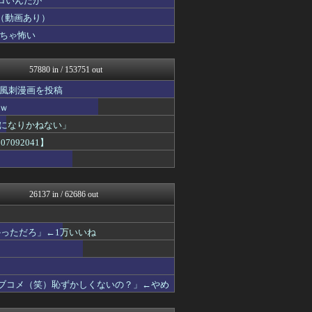
ロいんだが
アルファルファモザイク＠ネ...
（動画あり）
修羅場ハザード -復讐・D...
ちゃ怖い
なんじぇいスタジアム＠なん...
日本第一！ニュース録
ぶる速-VIP
57880 in / 153751 out
バズッター速報
アニメリアクト
風刺漫画を投稿
キニ速
ｗ
なんじぇいスタジアム＠なん...
キムチ速報
界になりかねない」
坂道情報通～乃木坂46まと...
092041】
まとめたニュース
なんJ PRIDE
ゴールデンタイムズ
鬼女の宅配便 - 修羅場・...
26137 in / 62686 out
まとめCUP
アナ速‐女子アナ画像速報
わーすぽ 海外の反応
っただろ」←1万いいね
NEWSまとめもりー｜2c...
かせまと！
浮気ちゃんねる
おーるじゃんる
ラブコメ（笑）恥ずかしくないの？」←やめ
ぶる速-VIP
なんJミュージアム
保守速報