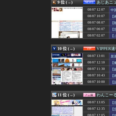
08/07 12:50
【動画】スペイ
9 位 (→)
あじあニ
08/07 12:50
韓国人「日本の
08/07 12:07
08/07 12:49
「人に恨みを買う
中
08/07 12:47
『ハッピーバース
08/07 10:07
【
08/07 12:47
トメと義弟嫁と私
08/07 08:07
【
08/07 12:47
コデマリの花目当
08/07 12:47
【悲報】判定が
08/07 06:07
【
08/07 12:46
セ・リーグでは
08/07 02:07
【
08/07 12:46
【悲報】シャン
08/07 12:45
全盛期の梶谷隆
08/07 12:45
詐欺師「保釈金を
10 位 (→)
VIPPER
08/07 12:45
マッマ「炒飯つく
08/07 13:01
居
08/07 12:45
【朗報】「eF機
08/07 12:45
【悲報】Z世代「
08/07 12:10
【
08/07 12:41
【雑学】飛行機は
08/07 11:30
【
08/07 12:40
友達「泊めて～」
08/07 12:40
08/07 10:43
【画像】小倉ゆ
【
08/07 12:40
中国とロシア海
08/07 10:00
【
08/07 12:40
【悲報】フェミニ
08/07 12:39
嫁にフリンされた
08/07 12:39
【名探偵プリキ
11 位 (→)
わんこー
08/07 12:39
受験のプレッシャ
08/07 13:05
【
08/07 12:39
時々大金をかけて
08/07 12:39
【もう滅茶苦茶】
08/07 12:35
【
08/07 12:39
妻はわかりやすい
08/07 12:05
【