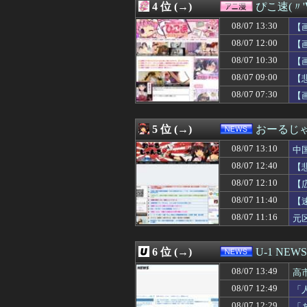
4 位 (→)
ぴこ速(〃'
08/07 13:09
【ソロライブ】
08/07 13:08
【動画】サヨク「
08/07 13:30
【
08/07 13:07
新庄監督の“再就
08/07 12:00
【
08/07 13:06
伯母の葬儀中、祖
08/07 10:30
08/07 13:05
【画像】ABCテ
【
08/07 13:05
【悲報】有名漫
08/07 09:00
【
08/07 13:05
【悲報】女性イ
08/07 07:30
【
08/07 13:05
高野連「暑熱対策
08/07 13:03
【画像】令和のJ
08/07 13:02
【朗報】AKB48新
5 位 (→)
おーるじ
08/07 13:01
日本共産党の街宣
08/07 13:01
【頭皮】ベッカ
08/07 13:10
中
08/07 13:01
【イオンモール
08/07 12:40
【
08/07 13:01
居酒屋「6人で長
08/07 12:10
08/07 13:00
【にじさんじ】
【
08/07 13:00
全国展開の安価な
賠
08/07 11:40
【
08/07 13:00
【動画】容疑者
08/07 11:16
元
08/07 13:00
【新台】ニューギ
は
08/07 13:00
盆正月に夫の実家
08/07 13:00
サウナ美月の『
6 位 (→)
U-1 NEWS
08/07 13:00
アヒルの大人気
08/07 13:00
ガルシア、たった2
08/07 13:49
高
08/07 13:00
【消費減税閣議決
08/07 12:49
「
08/07 13:00
【脱衣麻雀】『スーパ
け
08/07 12:29
「