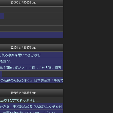
23665 in / 95653 out
トレンドの通り道
モナニュース
なんじぇいスタジアム＠なん...
修羅場ライフ速報
女子アナお宝画像速報－5c...
わんこーる速報！
不思議.net - 5ch...
ツバメ速報＠ヤクルトスワロ...
いたしん！
AKB48タイムズ（AKB...
22454 in / 86476 out
痛いニュース(ﾉ∀`)
なんJ PRIDE
し取る事案を思いつきが横行
資格ちゃんねる
る気だ」
VIPPER速報
示請求開始」犯人として晒してた人達に損害
Vtuberまとめるよ～ん
かぞくちゃんねる
アルファルファモザイク＠ネ...
の活動のために使う」 日本共産党「事実で
パチンコ・パチスロ.com
すまいる(^-^)ぶろぐ
乃木通 乃木坂46櫻坂46...
19603 in / 96356 out
ゲーム実況者速報＠YouT...
阪神タイガースちゃんねる
話の呼び方であっさりと……
常識的に考えた
た左派、平和記念式典での演説にケチを付
ゆるゲーマー遅報
んか変な力が働いてんのかってくらい……