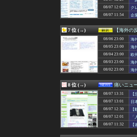
08/07 13:00
【文科省】女性研
08/07 13:00
【韓国】韓国の
08/07 12:09
ク
08/07 13:00
【朗報】プチプ
08/07 11:54
企
08/07 13:00
【ラブライブ！】
08/07 13:00
妻を亡くし、男手
08/07 13:00
【朗報】韓国人
7 位 (→)
【海外の
08/07 13:00
【閲覧注意】メキ
08/07 13:00
08/06 23:00
【悲報】吉岡里帆
海
08/07 13:00
【動画】ガチ勢
08/05 23:00
海
08/07 12:58
【画像】清宮レイ
08/04 23:00
欧
08/07 12:58
【高校野球】「暴
08/07 12:57
【きめぇ】夫売喧
08/03 23:00
海
08/07 12:57
やった事を私に逐
08/02 23:00
海
08/07 12:57
ゼミの新年会で彼
08/07 12:57
出会い系サイトで
08/07 12:56
りんかさんが魅せる
8 位 (→)
痛いニュース
08/07 12:56
BEAMS初のRo
08/07 13:31
08/07 12:56
「夏こそウール」
【
08/07 12:56
MERCURYD
08/07 13:01
日
08/07 12:55
賃上げ原資を確保で
08/07 12:30
【
08/07 12:52
【ROBOT魂】
08/07 12:52
【画像】JKダン
08/07 12:01
「
08/07 12:52
（ ´_ゝ`）中
08/07 11:32
【
08/07 12:52
日本が学校外の
08/07 12:50
積水ハウス「地面