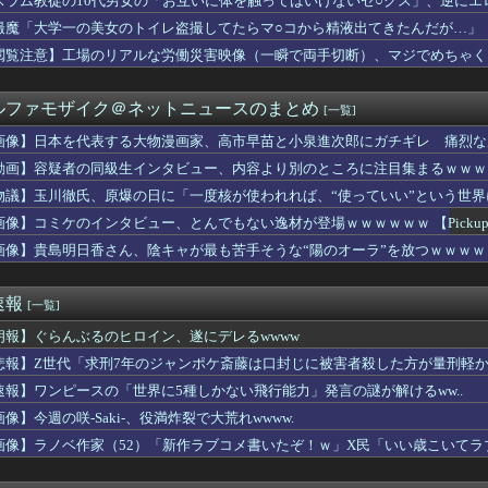
スラム教徒の10代男女の「お互いに体を触ってはいけないセ○クス」、逆にエ
表する大物漫画家、高市早苗と小泉進次郎にガチギレ 痛烈な風刺漫...
撮魔「大学一の美女のトイレ盗撮してたらマ○コから精液出てきたんだが…」
実家の顔じゃない！嫁が義妹旦那とフリンしたのよ！」私「DNA鑑...
田が暑さ対策でユニ一新 ボタン廃止でTシャツ素材wwwwwww...
閲覧注意】工場のリアルな労働災害映像（一瞬で両手切断）、マジでめちゃく
い…京都市でマイナンバーカードを持たない29万人がポイント給付...
豪華すぎると話題に なんでyoutubeに負けたのか・・・
ルファモザイク＠ネットニュースのまとめ
[一覧]
下味つけてピンサロいったらｗｗｗｗｗｗｗｗｗwwww
もヤバいｗ」ヤニねこ第6話の海外反応
画像】日本を代表する大物漫画家、高市早苗と小泉進次郎にガチギレ 痛烈な
こ」がガチに過去最大レベルに混みそうwwwwwwwwwwww...
動画】容疑者の同級生インタビュー、内容より別のところに注目集まるｗｗｗ
ん、本日5タコ3三振で8月OPS.372www
ーチェーン「ペクスダバン」が日本初上陸！東京・新橋に1号店オー...
物議】玉川徹氏、原爆の日に「一度核が使われれば、“使っていい”という世
ゃんが可愛すぎる！！！【乃木坂46】
画像】コミケのインタビュー、とんでもない逸材が登場ｗｗｗｗｗｗ 【Pickup07
の真実に気付く
画像】貴島明日香さん、陰キャが最も苦手そうな“陽のオーラ”を放つｗｗｗｗ
スでいきなり登場した「ゴムゴムの魔神」最有力考察が提示される！...
ット×#スポニチ コラボグッズ発売決定！
でき婚した。従姉妹は『デキ婚＝貧乏底辺』と認識があるみたいで、...
速報
[一覧]
座して必死に頼んだらこうなるwww
Kダンス部、胸の迫力がすごい💃
朗報】ぐらんぶるのヒロイン、遂にデレるwwww
するだけで海外で話題に（海外の反応）
悲報】Z世代「求刑7年のジャンポケ斎藤は口封じに被害者殺した方が量刑軽か
ぜかUAEから目をつけられ2,000,000,000,00...
カ月連続のマイナス、前年同月比3.3%減－6月
速報】ワンピースの「世界に5種しかない飛行能力」発言の謎が解けるww..
たが敢えて「1ヶ月間」嫁を泳がせた。すると嫁の不倫がトンデモな...
像】今週の咲-Saki-、役満炸裂で大荒れwwww.
いEV製造 売れず在庫山積み「売れたこと」にして補助金を騙し取...
画像】ラノベ作家（52）「新作ラブコメ書いたぞ！ｗ」X民「いい歳こいて
さんな、動画編集で食っていこうと思うんだ』→結果
れｗと話題に
ル「男の人って、こういうの見ると興奮するんだよね笑❤」ﾊﾟｼｬ
酒飲ませカラオケ店で性的暴行、動画撮影 54歳無職を再逮捕 動...