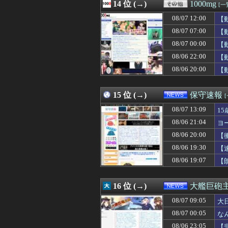
08/07 12:30
14 位 (→)
「カバの肉を“湖
1000mg
[一
08/07 12:30
渡辺明九段、王座
08/07 12:00
【
08/07 12:29
上國料萌衣ちゃ
08/07 12:29
08/07 07:00
「あのヤフコメ民
【
08/07 12:29
義母「もっと気楽
08/07 00:00
【
08/07 12:29
【悲報】ヤニねこ
08/06 22:00
【
08/07 12:29
【消費減税】日
08/07 12:28
共産党信者「募金
08/06 20:00
【
08/07 12:27
【モンハンワイ
08/07 12:27
実父の葬儀とコト
15 位 (→)
保守速報
08/07 13:09
1
08/06 21:04
ヨ
08/06 20:00
【
08/06 19:30
【
08/06 19:07
【
16 位 (→)
大艦巨砲
08/07 09:05
大
08/07 00:05
な
08/06 23:05
【