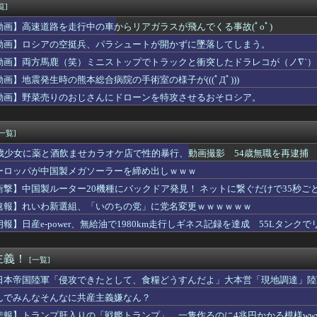
のベーコン”と呼んで後押しした」1910年のアメリカ議会に本当...
覧]
戦挑決19手詰に「難易度が最上級」
動画】高速道路を走行中の車からリアガラスが飛んでくる事故(ﾟoﾟ)
ん、留学中にマックのバイトに応募するも書類選考で落とされてしまう
すらドン引きしてて草」と某事件の衝撃的な公判が話題に、なんか変...
動画】ロシアの空挺兵、パラシュートが開かずに墜落してしまう。
にしていいのよ」俺「ありがとうございます…」→アットホームすぎ...
動画】両方馬鹿（笑）ミニストップでトラックと衝突したドラレコが（ノ∇`）
、BPOで問題視される
動画】地震発生時の熊本総合病院の手術室の様子が(((ﾟДﾟ)))
本の社会保障、岐路に 財源5兆円見通し立たず
で共産党を叩くのは、頑張る人を邪魔したいという日本人らしい薄暗...
動画】野菜売りのおじさんにドローンを特攻させるおそロシア。
ルズ】モンハンをやらない夏なんて何年ぶりだろうか👀
メの結婚式が同じ日になってしまった→トメ「うちの人間なのに実家...
[一覧]
5歳少女に薬と酒飲ませカラオケ店で性的暴行、動画撮影 54歳無職を再逮捕 
ーロッパが中国製メガソーラーを締め出しｗｗｗ
衝撃】中国製ルーター20機種にバックドア発見！ ネットに繋ぐだけで35秒ご
速報】れいわ新選組、「いのちの党」に党名変更ｗｗｗｗｗｗ
朗報】日産e-power、無給油で1980km走行しギネス記録を達成 55Lタンクでリ
主義！
[一覧]
日本帝国陸軍「侵攻できたとして、食糧どうすんだよ」大本営「現地調達」陸
んでみんなそんなに共産主義嫌なん？
悲報】トランプ肝入りの「戦艦トランプ」、一隻作るのに4兆円かかる模様www