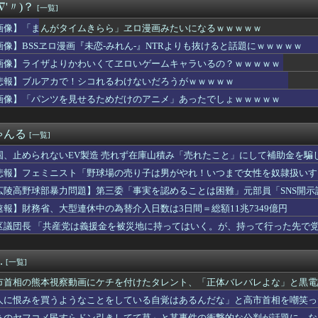
∇'〃)？
[一覧]
甲斐田晴：初ワンマンライブ「足跡」が凄すぎる！千客万来の熱狂
中国人民と連帯して戦おー！」…ネット「正体隠さなくなったなぁ」...
画像】「まんがタイムきらら」ヱロ漫画みたいになるｗｗｗｗｗ
職先”に挙がるまさかの球団 采配に賛否もチームのテコ入れ役にう...
画像】BSSヱロ漫画『未恋-みれん-』NTRよりも抜けると話題にｗｗｗｗｗ
母を怖い形相で見下ろす伯母の姿が見えた。それを兄に話したら「ば...
レビの女子アナさん、在京局よりレベルが高くなってしまうｗｗｗｗ...
画像】ライザよりかわいくてヱロいゲームキャラいるの？ｗｗｗｗｗ
画家「体重の減少が止まりません」→ファンから心配の声
悲報】ブルアカで！シコれるわけないだろうがｗｗｗｗｗ
ンフルエンサー、ライブ配信中に自殺 ⇒！
画像】「パンツを見せるためだけのアニメ」あったでしょｗｗｗｗｗ
で第2試合は13:30プレイボールや！」
Kさん、あまりにも発育が良すぎるwwwwwwww
曲『好きish』MV 800万再生突破キタ━━(((ﾟ∀ﾟ...
ゃんる
[一覧]
車が電柱に衝突「居眠りをしてしまった」同乗していた県議を含め男...
ムおじさん、禿げるｗｗｗｗ
国、止められないEV製造 売れず在庫山積み「売れたこと」にして補助金を騙
熊本爆発事故】「本当のことを…」遺族語る
悲報】フェミニスト「野球場の売り子は男がやれ！いつまで女性を奴隷扱いす
居して会計4939円！喋りたいだけなら公園に行ってくれ（怒」
鏑木近日中に入院予定、その前準備に血を大量に取られる
広陵高野球部暴力問題】第三委「事実を認めることは困難」元部員「SNS開
外食チェーンには全く魅力を感じない。どこにでもあるような店選ぶ...
償請求訴訟を起こす方針
速報】財務省、大型連休中の為替介入日数は3日間＝総額11兆7349億円
の同級生インタビュー、内容より別のところに注目集まるｗｗｗｗ
区議団長 「共産党は義援金を被災地に持ってはいく。が、持って行った先で党
ン「e花の慶次～雲のかなたに」ティザームービー公開&反応まとめ...
ありません」
に長時間滞在しなきゃいけないのが苦痛。私「貴方は私の実家を早々...
このシーン』ガチでエグいって・・・
.
[一覧]
Vチューバーさん、新作ソシャゲのストーリーがめっちゃ面白い！
試合でOPSが.900を超えてしまうwwwwwwwwww
市首相の熊本視察動画にケチを付けたタレント、「正体バレバレよな」と黒電
定】「反対」の財務省敗北 首相の不信根強く 人事介入をちらつか...
人に恨みを買うようなことをしている自覚はあるんだな」と高市首相を嘲笑っ
ーリアル麻雀 Venus Returns』8月27日に発売...
るも……
あのヤフコメ民すらドン引きしてて草」と某事件の衝撃的な公判が話題に、な