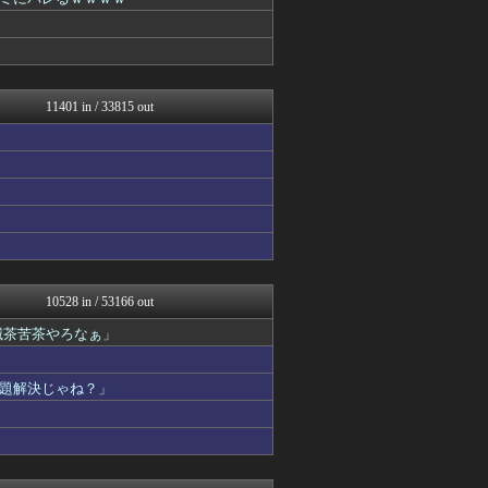
アナ速‐女子アナ画像速報
わんこーる速報！
FGOまとめ速報
世界の憂鬱 海外・韓国の反...
なんじぇいスタジアム＠なん...
不思議.net - 5ch...
11401 in / 33815 out
ニュース30over
筋肉速報
いたしん！
えっ!?またここのサイト?
ヒーローNEWS
mutyunのゲーム+αブ...
なんJ PRIDE
コリアル
乃木通 乃木坂46櫻坂46...
ルフレch. - ファイア...
10528 in / 53166 out
Vtuberまとめるよ～ん
滅茶苦茶やろなぁ」
ファイターズ王国＠日ハムま...
ウマ娘うまぴょい速報
スターライト速報 -遊戯王...
題解決じゃね？」
痛いニュース(ﾉ∀`)
アルファルファモザイク＠ネ...
育児板拾い読み
原神速報 | GENSHI...
【2ch】ニュー速クオリテ...