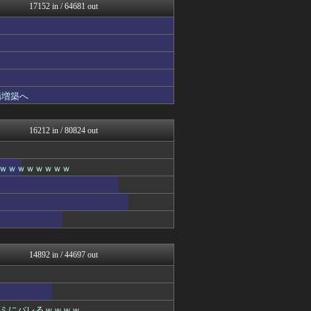
【サッカー まとめ】サカラ...
17152 in / 64681 out
ハウメニージャパン！
U-1 NEWS.
衝撃体験！アンビリバボー｜...
婚外ちゃんねる
鬼女まとめ速報 -修羅場・...
スマブラ屋さん | スマブ...
なんじぇいスタジアム＠なん...
場増築へ
なんJ PRIDE
ってなんじぇですかー
かせまと！
16212 in / 80824 out
育児板拾い読み
パチンコ・パチスロ.com
アニゲー速報
ｗｗｗｗｗｗｗｗｗ
モナニュース
修羅ママ速報
キニ速
軍事・ミリタリー速報☆彡
おーるじゃんる
鬼女まとめ速報 -修羅場・...
プリキュアのまとめ
14892 in / 44697 out
衝撃体験！アンビリバボー｜...
婚外ちゃんねる
正義の見方
鬼女はみた -修羅場・恋愛...
ミにバレるｗｗｗｗ