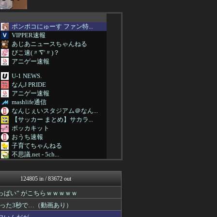
ポンポコにゅーす ファン特...
VIPPER速報
あじあニュースちゃんねる
ぴこ速(〃'∇'〃)？
アニゲー速報
U-1 NEWS.
なんJ PRIDE
アニゲー速報
mashlife通信
なんじぇいスタジアム＠なん...
【サッカー まとめ】サカラ...
ポッカキット
おうち速報
子育てちゃんねる
不思議.net - 5ch...
筋肉速報
痛いニュース(ﾉ∀`)
124805 in / 83672 out
気団談
なんJ PRIDE
ぱい” がこちらｗｗｗｗｗ
ウマ娘まとめ速報うまろぐ
った3秒で…（動画あり）
日刊やきう速報
ぴこ速(〃'∇'〃)？