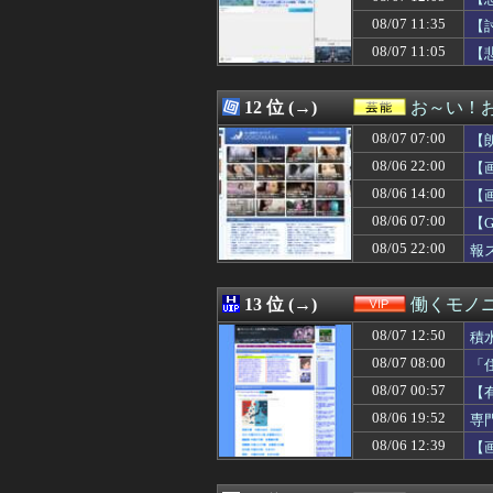
08/07 12:38
【画像】STU4
08/07 11:35
08/07 12:35
【悲報】イオン
【
08/07 12:35
【FGO】バッ
08/07 11:05
【
08/07 12:35
韓国人「北米市場
08/07 12:35
無能なワイでも
08/07 12:35
【画像あり】大食
12 位 (→)
お～い！
08/07 12:35
インフルエンサ
08/07 07:00
【
08/07 12:34
【画像】モーグル
08/07 12:33
FC2ハメ撮り女
08/06 22:00
【
08/07 12:33
【ｼｺ画像】ドス
08/06 14:00
【
08/07 12:32
【カーレンジャー
08/06 07:00
08/07 12:32
【悲報】新たに小
【
08/07 12:31
【悲報】大谷翔
08/05 22:00
報
08/07 12:31
韓国人「日本の
08/07 12:30
吉田クリ、ガチ
08/07 12:30
【FEH】タイト
13 位 (→)
働くモノニ
08/07 12:30
【ホロライブ】ホ
08/07 12:50
積
08/07 12:30
【日本ハム2軍vs
08/07 12:30
【競馬】ルメー
08/07 08:00
「
08/07 12:30
【遊戯王情報】「Yu-Gi
08/07 00:57
【
08/07 12:30
【動画】大阪府警
08/06 19:52
専
08/07 12:30
【物議】玉川徹氏
08/07 12:30
お茶入れたりコ
08/06 12:39
【
08/07 12:30
【崩壊スターレイ
08/07 12:30
【速報】れいわ