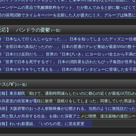
究者支援に補助、１大学に年間５０００万円…出産・子育と両立でき...
行きたい大学【ポーランドボール】
レーンゲームの景品で乳酸菌飲料をゲット、だが飲んでみると妙に酸っぱくて
チで有名な川上産業、社名を「プチプチ株式会社」に変更ｗｗｗｗｗ
業の採用試験でタイムキーパーを志願した人が盛大にミス、グループは険悪に
医者「ラブライブさんの容態は？」看護師「ひとまず落ち着いてます...
一つで3人の子供を育てていた俺。だが娘の担任が娘に『これからは...
「日本のサッカー選手、90年代の映画スターかよ」
反応】 パンドラの憂鬱
[一覧]
シコの街中で生配信した結果…麻薬カルテルがやって来て、たった3...
さん、アドリブで相手役俳優の手を取りお胸に押し当てる（※画像あ...
外「日本なんて行くんじゃなかった…」 日本を知ってしまったディズニー信
同士のボンバーマン、凄いｗｗｗｗｗｗｗｗｗｗｗｗ
外「全部日本の真似だったのか…」 日本の普通のテレビ番組が最新SNSの数
(23)さん、ありふれた普通の美少女になる
州「日本だけ反則だろ…」 世界の『日本びいき』にヨーロッパ全土から不満
力を防げなかったこと重く受け止める」広陵高校・中井哲之元監督 ...
嘩。すると…旦那「あーかあちゃん？しばらく実家に帰るから。は？...
外「世界で日本を死守するぞ！」 日本の消防署を訪れたちびっ子集団が世界
一報告して「お義姉さん凄いです」と言うまで解放してくれない義兄...
外「日本がキラキラして見える…」 日本の街頭インタビューに登場した女子
氏の話になった途端、美人な同級生から信じられない言葉を浴びせら...
知り合った女性に振られ、チャット仲間とも距離を置かれていた俺。...
「EVRIS（エヴリス）」の秋の魅力。8月7日（金）MOVI...
(ﾉ∀`)
[一覧]
bloxオリジナルゲーム『マネキンから服を集めろ！』がWAK...
の新常識を提案、創業100年超の第一メリヤスが近畿大学との共同...
悲報】東京都民「助けて。通勤時間減らしたいのに都心の近くが最低10万払
UOが『ハリー・ポッター』25周年記念コレクションの予約を開始
本共産党の街宣車が電柱に衝突「居眠りをしてしまった」同乗していた県議を
きない…2026年7月 「人手不足」倒産 過去最多の63件・...
動画】大阪府警のおっさん射殺映像が公開される。当然のように無抵抗だった
湿地帯戦用ザク16時から予約開始！お前らはこれも買うの？
ス部、なぜか部員の８割が巨乳🫪
人間と獣人が共存する社会」を描いた深夜アニメに喫煙、違法薬物の連想シー
国、広島原爆投下から８１年を迎えたことを受け「日本は原爆被害者...
速報】れいわ新選組、「いのちの党」に党名変更
危機管理を見直し！←「教師たちがいい加減だからね」（海外の反応）
師に55億円騙し取られた…」 ワイ「はえーかわいそう…会社滅茶...