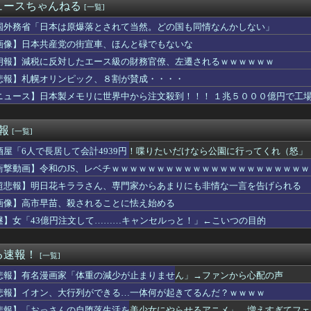
ン代表のククレジャさん…めちゃくちゃ格好良くなるｗｗｗｗｗｗ
ュースちゃんねる
[一覧]
サッカー協会も性接待やってるんじゃないですか？」
ようなことをしている自覚はあるんだな」と高市首相を嘲笑った左派...
国外務省「日本は原爆落とされて当然。どの国も同情なんかしない」
デー！別れ話はなしにして僕らの門出をお祝いしよう！』元彼からメ...
画像】日本共産党の街宣車、ほんと碌でもないな
で買い物に→車で連れていくのに徒歩で行って、嫁たちを荷物持ちに...
朗報】減税に反対したエース級の財務官僚、左遷されるｗｗｗｗｗｗ
てでうちの庭に入ってくる知らない男の人の事を職場で愚痴ったら「...
ゆるゆるなネコちゃん、見つかるｗｗｗｗｗｗ
悲報】札幌オリンピック、８割が賛成・・・・
首位阪神、2位巨人で終わったシーズンは無い
ニュース】日本製メモリに世界中から注文殺到！！！ １兆５０００億円で工
クスさん、なんか卑屈になる
幸（打力ある足速い肩強い）
払えば逮捕されない」 30代男性 1342万円騙し取られたあと...
速報
[一覧]
るわよ」ワイ「カニカマ入れないで💢」
酒屋「6人で長居して会計4939円！喋りたいだけなら公園に行ってくれ（怒」
動戦士ガンダムSEEDクライマックス」導入記念、このホール打ち...
求刑7年のジャンポケ斎藤は口封じに被害者殺した方が量刑軽かった...
衝撃動画】令和のJS、レベチｗｗｗｗｗｗｗｗｗｗｗｗｗｗｗｗｗｗｗｗｗ
どの席の乗客から搭乗させると最もスムーズに出発できるかのシミュ...
超悲報】明日花キララさん、専門家からあまりにも非情な一言を告げられる
私「室内犬を放し飼いにしてるよ？」友達「大丈夫！」→ しかし・...
うかさん、グラビア電撃復帰で水着撮影ｗｗｗｗｗｗ
画像】高市早苗、殺されることに怯え始める
軍艦艇4隻が日本列島を一周…防衛省が全航路を公開！
謎】女「43億円注文して………キャンセルっと！」←こいつの目的
スト「野球場の売り子は男がやれ！いつまで女性を奴隷扱いする気だ...
義兄。トメ「息子可哀想に。あのバカ嫁は…」と文句言うトメにウチ...
ュア】清純美少女るるかちゃん輝いてる…
る速報！
[一覧]
ーで反抗期が酷くなってきた息子に「お前が馬鹿なせいで俺も馬鹿な...
悲報】有名漫画家「体重の減少が止まりません」→ファンから心配の声
親戚接待をする医者の義兄夫婦。今回ウトメ＆親戚十数人＆私達を旅...
韓国サッカー協会さん、国際審判員らに『性接待』をしていたことが...
悲報】イオン、大行列ができる…一体何が起きてるんだ？ｗｗｗｗ
愛情表現を求めるタイプ。でも、それが苦手な俺との温度差が少しず...
悲報】「おっさんの自堕落生活を美少女にやらせるアニメ」、増えすぎてフェ