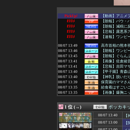
PickUp!
【動画】アニメプ
ｵﾇﾇﾒ
【朗報】パウ・
ｵﾇﾇﾒ
【朗報】減税に
ｵﾇﾇﾒ
【悲報】露悪系
ｵﾇﾇﾒ
【速報】ワンピー
08/07 13:49
高市首相の熊本視
08/07 13:46
【朗報】ワンピー
08/07 13:45
【朗報】ぐらんぶ
08/07 13:41
【画像】佐倉綾音
08/07 13:41
【悲報】吉田マサop
08/07 13:40
【甲子園】青森山
08/07 13:40
【神乳】脱いだら
08/07 13:39
保育園のママさん
08/07 13:35
給食着はすごいニ
08/07 13:35
【画像】爆胸ニ
08/07 13:34
【プロレス】長州
08/07 13:31
【悲報】東京都民
1 位 (→)
ポッカキ
08/07 13:31
冷蔵庫へ入れた
08/07 13:31
【画像】女性声
08/07 13:40
【
08/07 13:31
【ウマ娘】普通
08/07 13:00
【
08/07 13:30
【悲報】高野連「
08/07 13:30
【画像】「まん
08/07 12:00