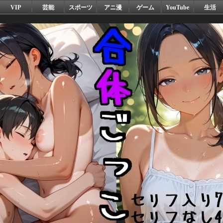
VIP
芸能
スポーツ
アニ漫
ゲーム
YouTube
生活