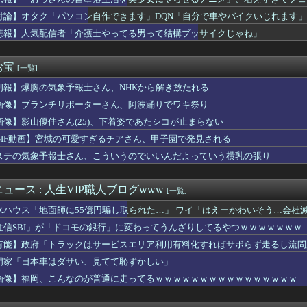
8の中村舞さん、下着姿で写真撮られてた
、大行列ができる…一体何が起きてるんだ？ｗｗｗｗ
討論】オタク「パソコン自作できます」DQN「自分で車やバイクいじれます」
ファーとしても十分使えるね。レオニダス強化みんなの反応まとめ
悲報】人気配信者「介護士やってる男って結構ブッサイクじゃね」
で売れまくりトヨタに続き日本のホンダやスズキも今年第2四半期に...
出来る楽な仕事を教えてくれや
いしまくったフードファイターの後遺症、ついに明かされ始める･･...
お宝
[一覧]
ー「20歳でアルファード一括で買えちゃう私って素敵」
朗報】爆胸の気象予報士さん、NHKから解き放たれる
女子日本代表・中尾春香、紐ビキニ姿を公開！ 現役アスリートの激...
「パンツ脱ぎ〜」ワイ「(頼む！陰毛生えててくれ！)」
画像】ブランチリポーターさん、阿波踊りでワキ祭り
ケベJKさん、何故か自らのパンツを見せつけてしまうｗｗｗｗｗｗ...
画像】影山優佳さん(25)、下着姿であたシコが止まらない
】SMP「VRVロボ」が本日13時より予約受付開始！！プレミア...
売りに届いたPS5の箱にに28年1月に物理ディスク終了しますと...
GIF動画】宮城の可愛すぎるチアさん、甲子園で発見される
平さん、村上のエラーをイジりまくるほどの人間性だった…
ステの気象予報士さん、こういうのでいいんだよっていう横乳の張り
美しい街並みを韓国化した結果をご覧ください・・・」
で全盛期
ル変わってるな 前はヒーローズで終わってたのにどうした
ュース : 人生VIP職人ブログwww
[一覧]
ロドリ、新イベント「シンクロする夏のスパークル」✨ さくらみこ...
水ハウス「地面師に55億円騙し取られた…」 ワイ「はえーかわいそう…会社
楽天 東地区13回戦】スタメン・打順速報｜試合実況｜8/7 ...
ル騎手が『自身のキャリアで騎乗した名馬5頭』を語る
住信SBI」が「ドコモの銀行」に変わってうんざりしてるやつｗｗｗｗｗｗｗ
-Oh! CHAMPIONSHIP SERIES J...
有能】政府「トラックはサービスエリア利用有料化すればサボらず走るし流問
のおっさん射殺映像が公開される。当然のように無抵抗だったことが...
門家「日本車はダサい、見てて恥ずかしい」
、原爆の日に「一度核が使われれば、“使っていい”という世界にな...
ピー取るだけの仕事したい窓際族とかも憧れる
画像】福岡、こんなのが普通に走ってるｗｗｗｗｗｗｗｗｗｗｗｗｗｗｗｗ
ル】この売り上げ前年比「3割減」は何が原因なの？なにかしたかい...
新選組、新たな党名は「いのちの党」 略称は「いのち」