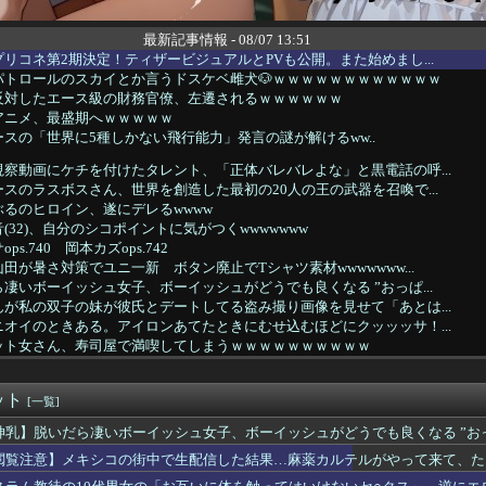
最新記事情報 - 08/07 13:51
リコネ第2期決定！ティザービジュアルとPVも公開。また始めまし...
パトロールのスカイとか言うドスケベ雌犬🐶ｗｗｗｗｗｗｗｗｗｗｗｗ
反対したエース級の財務官僚、左遷されるｗｗｗｗｗｗ
アニメ、最盛期へｗｗｗｗｗ
スの「世界に5種しかない飛行能力」発言の謎が解けるww..
察動画にケチを付けたタレント、「正体バレバレよな」と黒電話の呼...
スのラスボスさん、世界を創造した最初の20人の王の武器を召喚で...
るのヒロイン、遂にデレるwwww
(32)、自分のシコポイントに気がつくwwwwwww
s.740 岡本カズops.742
田が暑さ対策でユニ一新 ボタン廃止でTシャツ素材wwwwwww...
凄いボーイッシュ女子、ボーイッシュがどうでも良くなる ”おっぱ...
が私の双子の妹が彼氏とデートしてる盗み撮り画像を見せて「あとは...
オイのときある。アイロンあてたときにむせ込むほどにクッッッサ！...
ット女さん、寿司屋で満喫してしまうｗｗｗｗｗｗｗｗｗｗ
小力 西口DXプロレス8月大会でリング復帰 対戦相手はクロちゃ...
「助けて。通勤時間減らしたいのに都心の近くが最低10万払わない...
ット
富山土産の鱒寿司『飯が硬くなって美味しく無くなる』って怒られた
[一覧]
優さん、舞台で共演したイケメンたちと写真を撮りまくってしまう…
神乳】脱いだら凄いボーイッシュ女子、ボーイッシュがどうでも良くなる ”おっ
にしてたら真っ当に美人なライトハローさん。（結局飲んでしまう）
閲覧注意】メキシコの街中で生配信した結果…麻薬カルテルがやって来て、た
暑熱対策で第2試合は13:30プレイボールや！」
がタイムきらら」ヱロ漫画みたいになるｗｗｗｗｗ