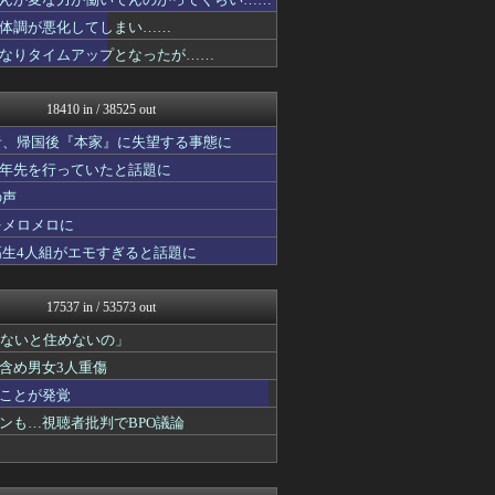
みそパンNEWS
ポーランドボール 翻訳
体調が悪化してしまい……
投資ちゃんねる
なりタイムアップとなったが……
コンテンツ・声優 | ラブ...
渡る世間はキチばかり - ...
ニチカン！
18410 in / 38525 out
ポッカキット
ラビット速報
者、帰国後『本家』に失望する事態に
カンダタ速報
十年先を行っていたと話題に
乃木坂46まとめ 乃木りん...
の声
なんじぇいスタジアム＠なん...
衝撃体験！アンビリバボー｜...
をメロメロに
婚外ちゃんねる
高生4人組がエモすぎると話題に
素敵な鬼女様
鬼女まとめ速報 -修羅場・...
ファ板速報
17537 in / 53573 out
ファ板速報
ファ板速報
わないと住めないの」
ファ板速報
含め男女3人重傷
国難にあってもの申す！！
ことが発覚
ガンプラ ログ
アナ速‐女子アナ画像速報
ンも…視聴者批判でBPO議論
もえるあじあ(･∀･)
海外さんいらっしゃい 海外...
働くモノニュース : 人生...