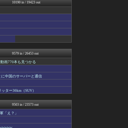
みんな知ってた？【海外の反...
10190 in / 19423 out
2ch名人
℃-ute派なんday
U-1 NEWS.
修羅場ハザード -復讐・D...
漫画まとめ速報
日本第一！ニュース録
まとめたニュース
モンハンまとめ速報【モンハ...
衝撃体験！アンビリバボー｜...
9579 in / 26453 out
動画770本も見つかる
とに中国のサーバーと通信
ッター36km（SUV）
9503 in / 23573 out
軍「え？」
wwww