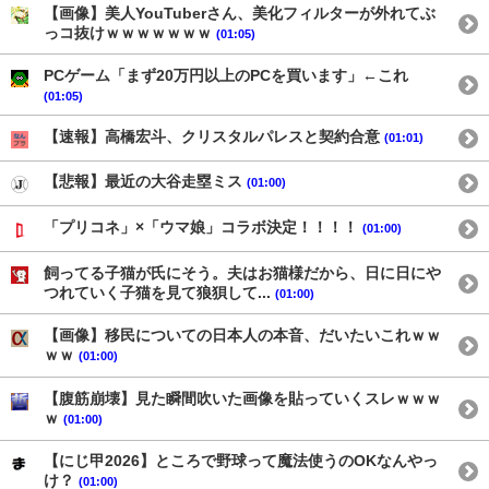
【画像】美人YouTuberさん、美化フィルターが外れてぶ
っコ抜けｗｗｗｗｗｗｗ
(01:05)
PCゲーム「まず20万円以上のPCを買います」←これ
(01:05)
【速報】高橋宏斗、クリスタルパレスと契約合意
(01:01)
【悲報】最近の大谷走塁ミス
(01:00)
「プリコネ」×「ウマ娘」コラボ決定！！！！
(01:00)
飼ってる子猫が氏にそう。夫はお猫様だから、日に日にや
つれていく子猫を見て狼狽して...
(01:00)
【画像】移民についての日本人の本音、だいたいこれｗｗ
ｗｗ
(01:00)
【腹筋崩壊】見た瞬間吹いた画像を貼っていくスレｗｗｗ
ｗ
(01:00)
【にじ甲2026】ところで野球って魔法使うのOKなんやっ
け？
(01:00)