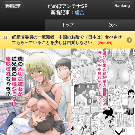
だめぽアンテナSP
Ranking
新着記事
新着記事：
総合
トップ
次へ
経産省委員の一流識者「中国のお陰で（日本は）食べさせ
てもらっていることを少しは自覚しなさい」
(PickUP!)