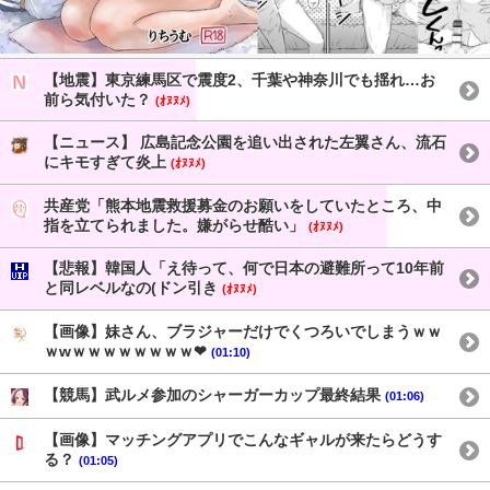
【地震】東京練馬区で震度2、千葉や神奈川でも揺れ…お
前ら気付いた？
(ｵﾇﾇﾒ)
【ニュース】 広島記念公園を追い出された左翼さん、流石
にキモすぎて炎上
(ｵﾇﾇﾒ)
共産党「熊本地震救援募金のお願いをしていたところ、中
指を立てられました。嫌がらせ酷い」
(ｵﾇﾇﾒ)
【悲報】韓国人「え待って、何で日本の避難所って10年前
と同レベルなの(ドン引き
(ｵﾇﾇﾒ)
【画像】妹さん、ブラジャーだけでくつろいでしまうｗｗ
ｗwｗｗｗｗｗｗｗｗ❤
(01:10)
【競馬】武ルメ参加のシャーガーカップ最終結果
(01:06)
【画像】マッチングアプリでこんなギャルが来たらどうす
る？
(01:05)