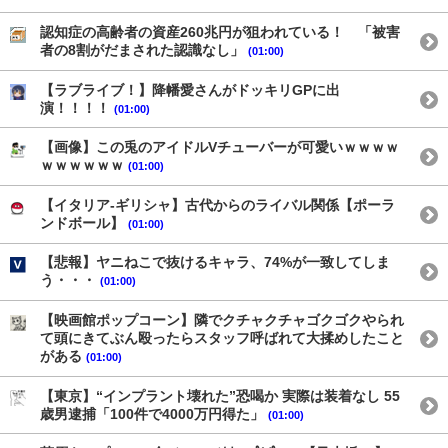
認知症の高齢者の資産260兆円が狙われている！ 「被害
者の8割がだまされた認識なし」
(01:00)
【ラブライブ！】降幡愛さんがドッキリGPに出
演！！！！
(01:00)
【画像】この兎のアイドルVチューバーが可愛いｗｗｗｗ
ｗｗｗｗｗｗ
(01:00)
【イタリア-ギリシャ】古代からのライバル関係【ポーラ
ンドボール】
(01:00)
【悲報】ヤニねこで抜けるキャラ、74%が一致してしま
う・・・
(01:00)
【映画館ポップコーン】隣でクチャクチャゴクゴクやられ
て頭にきてぶん殴ったらスタッフ呼ばれて大揉めしたこと
がある
(01:00)
【東京】“インプラント壊れた”恐喝か 実際は装着なし 55
歳男逮捕「100件で4000万円得た」
(01:00)