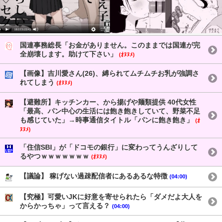
国連事務総長「お金がありません。このままでは国連が完
全崩壊します。助けて下さい」
(ｵﾇﾇﾒ)
【画像】吉川愛さん(26)、縛られてムチムチお乳が強調さ
れてしまう
(ｵﾇﾇﾒ)
【避難所】キッチンカー、から揚げや麺類提供 40代女性
「最高、パン中心の生活には飽き飽きしていて、野菜不足
も感じていた」→時事通信タイトル「パンに飽き飽き」
(ｵ
ﾇﾇﾒ)
「住信SBI」が「ドコモの銀行」に変わってうんざりして
るやつｗｗｗｗｗｗｗ
(ｵﾇﾇﾒ)
【議論】 稼げない過疎配信者にあるあるな特徴
(04:00)
【究極】可愛いJKに好意を寄せられたら「ダメだよ大人を
からかっちゃ」って言える？
(04:00)