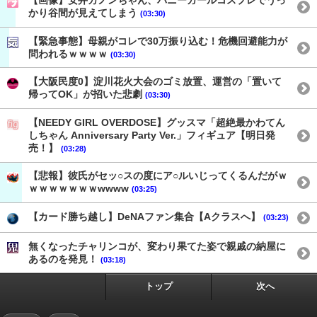
【画像】安井カノンちゃん、バニーガールコスプレでうっ
かり谷間が見えてしまう
(03:30)
【緊急事態】母親がコレで30万振り込む！危機回避能力が
問われるｗｗｗｗ
(03:30)
【大阪民度0】淀川花火大会のゴミ放置、運営の「置いて
帰ってOK」が招いた悲劇
(03:30)
【NEEDY GIRL OVERDOSE】グッスマ「超絶最かわてん
しちゃん Anniversary Party Ver.」フィギュア【明日発
売！】
(03:28)
【悲報】彼氏がセッ○スの度にア○ルいじってくるんだがｗ
ｗｗｗｗｗｗｗwwww
(03:25)
【カード勝ち越し】DeNAファン集合【Aクラスへ】
(03:23)
無くなったチャリンコが、変わり果てた姿で親戚の納屋に
あるのを発見！
(03:18)
トップ
次へ