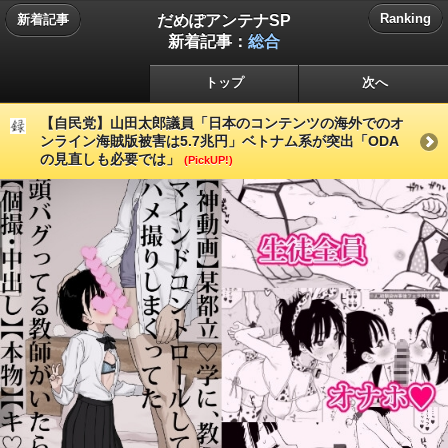
だめぽアンテナSP
Ranking
新着記事
新着記事：
総合
トップ
次へ
【自民党】山田太郎議員「日本のコンテンツの海外でのオ
ンライン海賊版被害は5.7兆円」ベトナム系が突出「ODA
の見直しも必要では」
(PickUP!)