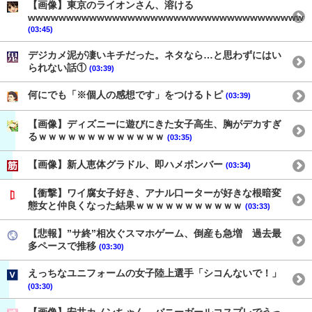
【画像】東京のライオンさん、溶ける
wwwwwwwwwwwwwwwwwwwwwwwwwwwwwwwwwwww
(03:45)
デジカメ泥が凄いキチだった。ネタなら…と思わずにはい
られない話①
(03:39)
何にでも「※個人の感想です」をつけるトピ
(03:39)
【画像】ディズニーに遊びにきた女子高生、胸がデカすぎ
るｗｗｗｗｗｗｗｗｗｗｗｗｗ
(03:35)
【画像】新人恵体グラドル、即ハメボンバー
(03:34)
【衝撃】ワイ腐女子好き、アナル口ーターが好きな根暗変
態女と仲良くなった結果ｗｗｗｗｗｗｗｗｗｗｗ
(03:33)
【悲報】”サ終”相次ぐスマホゲーム、倒産も急増 過去最
多ペースで推移
(03:30)
えっちなユニフォームの女子陸上選手「シコんないで！」
(03:30)