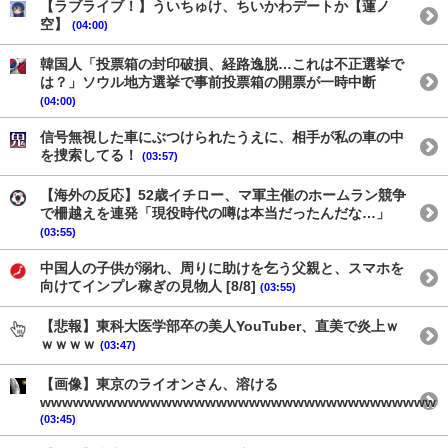
【ラブライブ！】ういちゅけ、ちいかわデートか【蓮ノ
空】
(04:00)
韓国人「投票箱の封印破損、経路逸脱…これは不正選挙で
は？」ソウル地方選挙で事前投票箱の開票が一時中断
(04:00)
信号無視した車にぶつけられたうえに、相手が私の車の中
を捜索してる！
(03:57)
【海外の反応】52歳イチロー、マ軍主催のホームラン競争
で柵越えを連発「現役時代の噂は本当だったんだな…」
(03:55)
中国人の子供が溺れ、周りに助けを乞う父親と、スマホを
向けてインプレ稼ぎの見物人 [8/8]
(03:55)
【悲報】東科大医学部卒の美人YouTuber、直美で炎上ｗ
ｗｗｗｗ
(03:47)
【画像】東京のライオンさん、溶ける
wwwwwwwwwwwwwwwwwwwwwwwwwwwwwwwwwwww
(03:45)