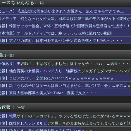
スクーバルが古巣タイガースへの復帰を熱望【MLB】
ュースちゃんねる
[一覧]
を経て語る「自分の絵ごと、このジャンルはそろそろ終わりかな」
ビキニ水着姿wwwwwwwwwwwwwww
ニュース】 広島記念公園を追い出された左翼さん、流石にキモすぎて炎上
軽貨物ドライバーという職業を知ってしまう・・・・・・・・・
国メディア「幻となった女性天皇。日本皇族に韓半島の男の血が入る可能性が
スリーパーの1日、めちゃくちゃ充実してる……これ革命やろｗ...
速報】韓国サッカー協会、W杯・五輪予選で外国審判員や監督官を性接待！！
の略字ってなんであれだけ許されてるの？
、妻とのハグを報告「文〇砲より遥かに弱いノロケ砲をお見舞いする...
熊本地震】オールドメディアでは、絶っっっっっ対に流れない動画
たち「メイド喫茶やってま〜す♡ぜひいらしてください♡」
悲報】アメリカ政府、日本円をアルゼンチン通貨危機と同列扱いへ・・・
スさん、佐々木朗希をものにしてしまうwwwwwwww
滉大がメジャー自己最速161キロ計測するなど2戦連続完璧救援、...
ィ・岡田紗佳(32)、渾身のあたシコダンスwwwwwww
速報
[一覧]
、バスタオルを「まあ、1週間…」使うと告白
画像あり】美容師「…手は尽くしました」陰キャ女子「…ﾋｭｯ」→結果・・・
10,000人以上死亡、ほとんどが高齢者で若者は元気・・・
ス作者「手書きでダンスアニメ描いてみました」←アニメの当てつけ...
悲報】仙台育英の女部員←ベンチ入り 強豪校のジャガイモダンサー←ベンチ
んと内村さんがネットミーム化ｗ【元乃木坂46】
画像】ロピアのパワー全開おにぎり444円ｗｗｗｗｗｗｗｗｗｗｗｗ
格あるなら子どもを教えて！」私「何度も言うけど無理です」→断っ...
スマホゲーム、倒産も急増 過去最多ペースで推移 「当たれば一攫...
悲報】親「うちの子にはゲームは買い与えません。本だけで十分」→結果ｗｗ
は何故かコレを嫌がるらしい
悲報】東科大医学部卒の美人YouTuber、直美で炎上・・・
称していると確信した某映画評論家、「上級公務員試験に合格とは書...
連続の背信投球 池山監督すっぱい顔ｗｗｗｗ
「正規ディーラーで車検を頼んだら担当整備士が「グエン」さんだっ...
る速報！
[一覧]
面白いA+ART機がたくさんあって楽しかったよなｗｗｗ
悲報】転職サイトの「スカウト」、やってる感だけだったのがバレるｗｗｗｗ
役続投へ！J1初優勝のためFC東京と再契約
を教えずにいたら「私とこの先一生会う気ないんだ」と泣かれた。な...
画像】廃墟化したレンタルビデオ屋、そのまま時が止まってしまっていると話
き、妻から離婚を提示されていたｗｗｗｗ
悲報】ひろゆき、妻から離婚を提示されていたｗｗｗｗ