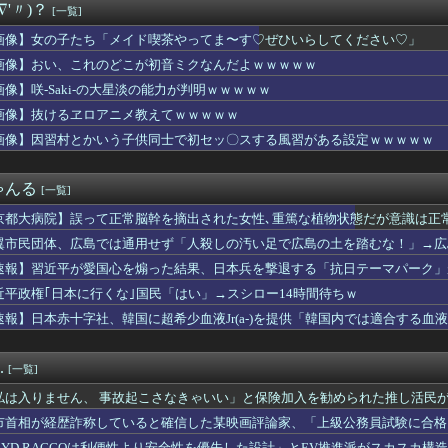
∇'〃)？
[一覧]
光さん「カレーにじゃがいもはいらない」・・・・・・・・・
邦「秋田市に2兆円の超巨大データセンター建てるわ」
画像】女の子たち「メイド喫茶やってま〜す♡ぜひいらしてください♡」
言って母親の髪を切った友達が笑顔で「はい、次〇〇の番！」とハサ...
画像】おい、これのどこが初音ミクなんだよｗｗｗｗｗ
スの王子様」の手塚国光の零式サーブ、ガチで強すぎるｗｗｗｗ
たレンタルビデオ屋、そのまま時が止まってしまっていると話題にｗ...
画像】咲-Saki-の大星淡の能力が判明ｗｗｗｗｗ
減税しても値下げなんてしないよ」←これ！
画像】抜けるヱロアニメ教えてｗｗｗｗｗ
の女性審判、大誤審で炎上
画像】因習村とかいう子供同士で初セッ〇スする風習がある設定ｗｗｗｗｗ
onのキャラクターたちは、みんなで海に行くそうですよ
ンバー(20)さん、私服がめちゃくちゃエ○チだと話題になるｗｗ...
言いがかりを続ける女性客に警備員を呼ぶと伝えた。すると会計台を...
ゃんる
[一覧]
アプリ運営会社がステマで措置命令！←「知ってた」（海外の反応）
"高齢者の｢テレビ離れ｣が始まった…10代後半～20代の約7割...
京都大病院】誤って正常脳幹を摘出された女性､重篤な植物状態だが意識は正
(31)のミニスカ生脚姿が意外とエロいと話題
翼市民団体、広島では通用せず「人殺しの汚い足で広島の土を踏むな！」→広
作ってきたんだけど」
らが広島県民じゃ」
ラ240円、ジョージ180円、9月1日出荷分から値上げ
速報】習近平が愛国心を煽った結果、日本兵を撃退する「抗日テーマパーク」が
A参加拒否した親へ最終警告。こうなってもいい？」
！
近平政権｢日本に行くな｣国民「はい」→スシロー14時間待ちｗ
4はじめたけど画面の端から端まで行くんだな！
速報】日本赤十字社、韓国に超希少血液Jr(a-)を提供「韓国内では適合する血
賢い買い方」←これｗｗｗｗｗ
嫁が私に張り合いたがる。「海外どこ行った？」と聞いては私が行っ...
ティパンコーン王子が日本人女性とデートか？
.
[一覧]
未「人生ちょっとの勇気と情熱でしょう」【IF】
6000万円つぎ込んだ税務署職員さん、3億3400万円しか回...
私は入りません、 事故起こさなきゃいい」と保険加入を勧められた推し活民
チューバーとかいうチー牛向けコンテンツが入ってくるのは許せない...
て……
市首相が経歴詐称していると確信した某映画評論家、「上級公務員試験に合格
くさかったら、具材そのまま出してくれたら、 そのまま食べるから...
けまくり……
BYD RACCOは利便性より安全性を優先した設計」とEV推進派がスカスカ構