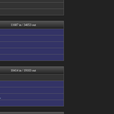
アニゲー速報
不思議.net - 5ch...
子育てちゃんねる
ネギ速
筋肉速報
修羅の華-家庭・生活まとめ
11687 in / 34053 out
いたしん！
おうまがタイムズ
もえるあじあ(･∀･)
ウマ娘まとめ速報うまろぐ
気団談
【2ch】ニュー速クオリテ...
Y速報
PlaySphere | ...
アルファルファモザイク＠ネ...
修羅場ハザード -復讐・D...
10414 in / 19103 out
漫画まとめ速報
日本第一！ニュース録
なんじぇいスタジアム＠なん...
ネギ速
まとめロッテ！
。
まぐろとにぼし
ねこのあまやどり
サカサカ10【サッカーまと...
バズッター速報