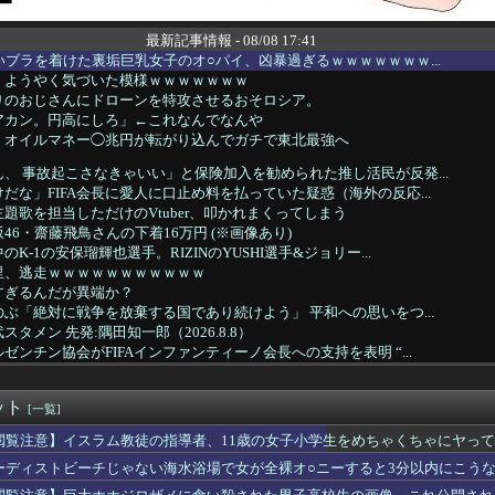
最新記事情報 - 08/08 17:41
いブラを着けた裏垢巨乳女子のオ○パイ、凶暴過ぎるｗｗｗｗｗｗｗ...
、ようやく気づいた模様ｗｗｗｗｗｗｗ
りのおじさんにドローンを特攻させるおそロシア。
アカン。円高にしろ」←これなんでなんや
、オイルマネー◯兆円が転がり込んでガチで東北最強へ
、 事故起こさなきゃいい」と保険加入を勧められた推し活民が反発...
だな」FIFA会長に愛人に口止め料を払っていた疑惑（海外の反応...
題歌を担当しただけのVtuber、叩かれまくってしまう
46・齋藤飛鳥さんの下着16万円 (※画像あり)
K‐1の安保瑠輝也選手。RIZINのYUSHI選手&ジョリー...
里、逃走ｗｗｗｗｗｗｗｗｗｗｗ
すぎるんだが異端か？
ぶ「絶対に戦争を放棄する国であり続けよう」 平和への思いをつ...
タメン 先発:隅田知一郎（2026.8.8）
ゼンチン協会がFIFAインファンティーノ会長への支持を表明 “...
これいる？
セルしたくないから手術の日を変えて」俺「いや、それおかしくない...
ット
6/8/8]DeNAベイスターズ対広島カープ 18:00〜
[一覧]
一)大山 6(左)ガルシア vs中日 2026/08/08
閲覧注意】イスラム教徒の指導者、11歳の女子小学生をめちゃくちゃにヤっ
月ぶりの勝利で初の準優進出へ！！！！！
ーディストビーチじゃない海水浴場で女が全裸オ○ニーすると3分以内にこう
ーの伊達朱里紗さん、結婚を発表！！！
イレブン、ついに神商品を販売