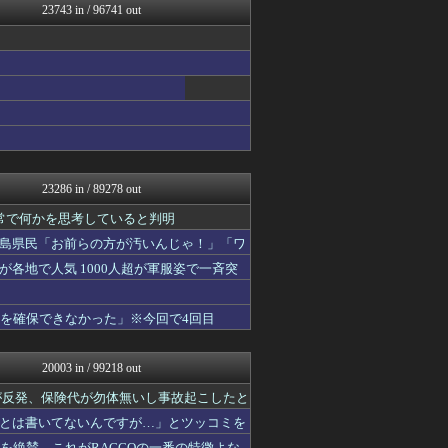
23743 in / 96741 out
なんJクエスト
FX2ちゃんねる｜投資系ま...
修羅場ライフ速報
最強ジャンプ放送局
わんこーる速報！
不思議.net - 5ch...
アニゲー速報
げぇ速
女子アナお宝画像速報－5c...
修羅の華-家庭・生活まとめ
23286 in / 89278 out
海外さんいらっしゃい 海外...
痛いニュース(ﾉ∀`)
常で何かを思考していると判明
いたしん！
島県民「お前らの方が汚いんじゃ！」「ワ
えすえすログ
各地で人気 1000人超が軍服姿で一斉突
アルファルファモザイク＠ネ...
マジキチ速報
艦これ速報 艦隊これくしょ...
液を確保できなかった」※今回で4回目
投資ちゃんねる
すまいる(^-^)ぶろぐ
1000mg
20003 in / 99218 out
SS 森きのこ！
なんJクエスト
が反発、保険代が勿体無いし事故起こしたと
ゲーム実況者速報＠YouT...
とは書いてないんですが…」とツッコミを
ほんわかMkⅡ
造を絶賛、これがRACCOの一番の特徴よな