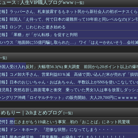
2部のこのキャラ何だったの…？ 何を伝えたいキャラだったの…？
ュース : 人生VIP職人ブログwww
[一覧]
〜 日本人主審も該当か 韓国サッカー協会、外国人審判に性接待疑...
悲報】ラッパーさん、札束披露するもネット民から新社会人の初ボーナスくら
、3回裏1アウト満塁から竹丸が押し出し四球を選びリードを3点に...
カー協会に性接待疑惑、「Jリーグの審判を統括する人物」も含まれ...
悲報】韓国人「え待って、何で日本の避難所って10年前と同レベルなの(ドン
ープン記念！キーボード900台･マウス100台無料でプレゼン...
悲報】ロシア、じわじわと逝き始める
英の女部員←ベンチ入り 強豪校のジャガイモダンサー←ベンチ外
悲報】「果糖」が「がん転移」を促すと判明
ン】ロボ道「エヴァンゲリオン弐号機（TVシリーズVer.）」ア...
サヨナラ負けで7連敗！←「佐々木朗希には感謝」「このチームは呪...
水ハウス「地面師に55億円騙し取られた…」 ワイ「はえーかわいそう…会社
の価値、発表されるｗｗｗｗｗ(※画像あり)
徳神糧、経常利益が前年同期比84.1％減に
[一覧]
外国人受け入れ反対」大幅増56.3(%) 東大調査 前回から20ポイント以上の爆
悲報】コメ卸大手さん、営業利益83％減 高値で買い込んだ米が売れず「損
朗報】日本のおじいちゃん・おばあちゃん、半数以上がSNSを使いこなしてい
鹿児島】突然右折し路面電車と衝突 乗っていた男女3人は車を放置しダッシ
ャングリア沖縄「ロイヤルチケット」の販売開始、大人29,700円にｗｗｗｗ
とめもりー｜2chまとめブログ
[一覧]
驚愕】悠仁さまがもう19歳という事実…初の「おことば」にネット民驚嘆
悲報】ドン・キホーテ、『悲惨な状態』になってしまう・・・・
悲報】熊本の被災地、『異常事態』が発生してしまう！！！！！！！！