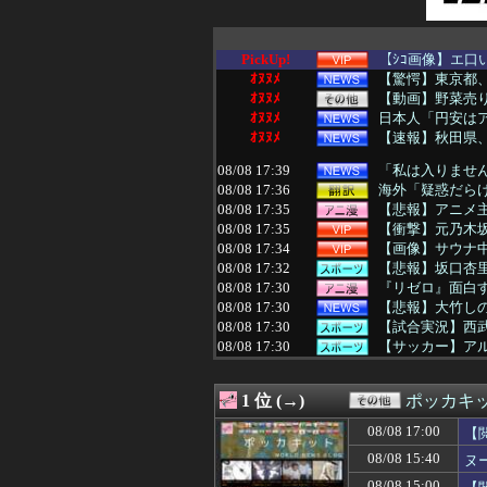
PickUp!
【ｼｺ画像】エ口
ｵﾇﾇﾒ
【驚愕】東京都
ｵﾇﾇﾒ
【動画】野菜売
ｵﾇﾇﾒ
日本人「円安は
ｵﾇﾇﾒ
【速報】秋田県
08/08 17:39
「私は入りません
08/08 17:36
海外「疑惑だらけ
08/08 17:35
【悲報】アニメ主
08/08 17:35
【衝撃】元乃木坂
08/08 17:34
【画像】サウナ中の
08/08 17:32
【悲報】坂口杏
08/08 17:30
『リゼロ』面白
08/08 17:30
【悲報】大竹しの
08/08 17:30
【試合実況】西武ス
08/08 17:30
【サッカー】アル
08/08 17:30
RPGの即死技←
08/08 17:29
嫁「旅行をキャン
1 位 (→)
ポッカキ
08/08 17:29
【試合実況】[202
08/08 17:29
【阪神スタメン】5(
08/08 17:00
【
08/08 17:29
野田昇吾、5ヶ
08/08 15:40
ヌ
08/08 17:28
声優でMリーガ
08/08 17:26
【画像】セブン
08/08 15:00