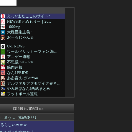
えっ!?またここのサイト?
NEWSまとめもりー｜2c...
1000mg
大艦巨砲主義！
おーるじゃんる
U-1 NEWS.
ワールドサッカーファン 海...
アニゲー速報
不思議.net - 5ch...
筋肉速報
なんJ PRIDE
ああ言えばForYou
アルファルファモザイク＠ネ...
やみ速@なんJ西武まとめ
フットボール速報
カンダタ速報
修羅場ハザード -復讐・D...
131619 in / 85395 out
ベイスターズ速報＠なんJ
虎速
てしまう…（動画あり）
なんJ（まとめては）いかん...
なるらしいｗｗｗ
ぐら速 -声優まとめ速報-
まとめたニュース