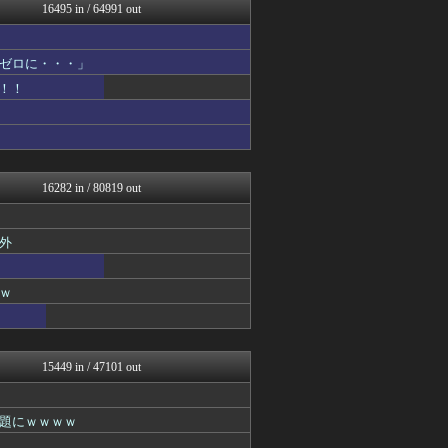
ボールパーク速報 海外の反...
16495 in / 64991 out
ゴールデンタイムズ
ひま速(°∀°) -暇つぶ...
なんJクエスト
ゼロに・・・」
なんJ PRIDE
！！
スマブラ屋さん | スマブ...
ネギ速
ぴこ速(〃'∇'〃)？
なんじぇいスタジアム＠なん...
海外の反応 ディミヌート
mashlife通信
16282 in / 80819 out
ネギ速
スコールちゃんねる｜２ちゃ...
キニ速
外
坂道情報通～乃木坂46まと...
鬼女はみた -修羅場・恋愛...
かせまと！
ｗ
おうち速報
U-1 NEWS.
なんJ（まとめては）いかん...
政経ワロスまとめニュース♪
15449 in / 47101 out
パチンコ・パチスロ.com
サカサカ10【サッカーまと...
修羅場ライフ速報
題にｗｗｗｗ
わんこーる速報！