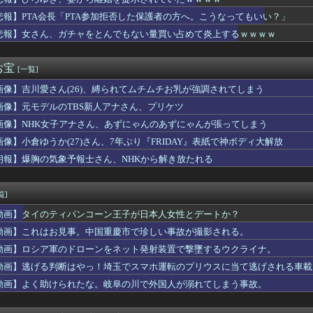
マーさん、加藤純一信者を怒らせてしまった結果、好き嫌い5位にw...
残酷な「社会の縮図」を文化祭の出し物で学んでしまう⇒(動画あ...
悲報】PTA会長「PTA参加拒否した保護者の方へ。こうなってもいい？」
悪く、弱いものいじめや犯罪を楽しみながら行うことが陽キャの条件...
悲報】女さん、ガチャをとんでもない量買い占めて炎上するｗｗｗｗ
洋、クリスタルパレス加入決定！背番号17で鎌田大地と同僚に
トスリーパー堀大輔、高須幹弥にブチギレｗｗｗｗｗ
きた子供を避けたら対向車と正面衝突した。その子の親が警察に「子...
お宝
[一覧]
コ店の女店員さん、パンツが見えそうな危ない仕事ｗｗｗｗ
画像】吉川愛さん(26)、縛られてムチムチお乳が強調されてしまう
ヒー コンビニで割引おにぎりは〝絶対買わない〟理由で炎上ｗｗｗ
から叩いていい、との報道に何度も向き合ってきました。悔しくても...
画像】元モデルのTBS新人アナさん、プリケツ
ス後半のこの動き、スティルの挙動がやばすぎる。
画像】NHK女子アナさん、あずにゃんのあずにゃんが張ってしまう
た…
20年ちょいで90％減少・・・・・
画像】小倉ゆうか(27)さん、7年ぶり『FRIDAY』表紙で神ボディ大解放
bloods』ネットワークテストに沢山のご応募をいただき誠に...
朗報】爆胸の気象予報士さん、NHKから解き放たれる
握る、シン・テキストアドベンチャー『文字遊戯』PS5版が8/2...
存、無理だったｗｗｗｗｗｗｗｗｗｗｗｗｗｗｗ
たコトメが出戻り。ウトメ「この子はあなたたちの子として育てて」...
覧]
尾田栄一郎「ワンピヒロインズ娘に見せたら反応良っ！！女心掴みま...
動画】タイのティパンコーン王子が日本人女性とデートか？
”を入れちゃ絶対ダメ～！ セルフスタンドで後を絶たない「誤給油...
18回戦】巨人・浦田、3回裏1アウト満塁から2点タイムリー！浦...
動画】これはお見事。中国重慶市で珍しい事故が撮影される。
ースの原作者、尾田栄一郎先生51歳「あ、切り込む？笑」
動画】ロシア軍のドローンをネット発射装置で撃墜するウクライナ。
狙いすぎて悪い癖出ちゃってない？
動画】逃げる判断はやっ！埼玉でスマホ運転のプリウスに当て逃げされる車載
んだけど兄貴じゃないよね
0年目でビルトインガスコンロの火がつかなくなった
動画】よく助けられたな。岐阜の川で外国人が溺れてしまう事故。
開幕戦が史上最多来場者数！2試合の試合結果が同じスコアにwww...
ビビってる女多すぎだろｗｗｗｗｗｗｗｗｗｗwwww