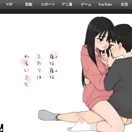
VIP
芸能
スポーツ
アニ漫
ゲーム
YouTube
生活