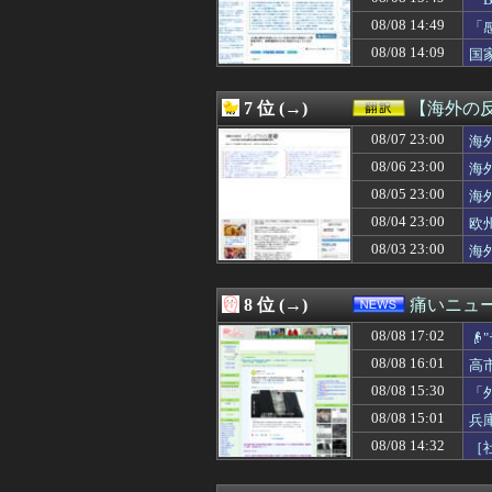
08/08 17:00
【ラブライブ！】L
08/08 17:00
初の日本代表で感
08/08 14:49
「
08/08 17:00
五百城茉央、太
に
08/08 14:09
国
08/08 17:00
【遊戯王OCG情
る
08/08 17:00
”サ終” 相次ぐ
08/08 17:00
外国人「なぜ未だ
7 位 (→)
【海外の
08/08 17:00
安藤萌々アナ 
08/08 17:00
08/07 23:00
【艦これ】E4甲
海
08/08 17:00
【海外の反応】中
08/06 23:00
海
08/08 17:00
韓国人「17億ウ
08/05 23:00
海
08/08 17:00
【閲覧注意】イス
08/08 17:00
チー牛がイキり出
08/04 23:00
欧
08/08 17:00
ラスボス戦が好
08/03 23:00
海
08/08 16:59
ファン付き作業
08/08 16:59
【悲報】競艇に8億
08/08 16:58
【衝撃】一ノ瀬美
8 位 (→)
痛いニュース
08/08 16:58
ポール・スキーンズ(
08/08 17:02
08/08 16:57
私「彼氏に殴られ

08/08 16:55
日本赤十字社、韓国
08/08 16:01
高
08/08 16:54
【朗報】ダレノガ
08/08 15:30
「
08/08 16:53
【悲報】ワイ、
08/08 16:52
日本人はBYDの
08/08 15:01
兵
08/08 16:50
令和8年8月8日
08/08 14:32
［
08/08 16:50
娘が某アニメのキ
08/08 16:50
【動画】男子が「