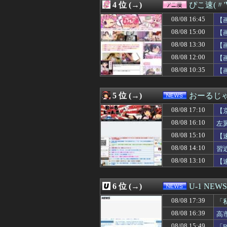
4 位 (→)
ぴこ速(〃'
08/08 17:06
【悲報】伊集院
08/08 17:06
アラブ首長国連
08/08 16:45
【
08/08 17:06
床屋さんごっこと
08/08 15:00
【
08/08 17:05
【画像】「テニ
08/08 13:30
08/08 17:05
【画像】廃墟化し
【
08/08 17:05
弁当屋「消費税
08/08 12:00
【
08/08 17:05
【動画】甲子園
08/08 10:35
【
08/08 17:05
PlayStati
08/08 17:05
【画像】モー娘メ
08/08 17:03
ポイント残高への
5 位 (→)
おーるじ
08/08 17:03
日本の写真加工
08/08 17:02
👴"テレビ大好き
08/08 17:10
【
08/08 17:02
【画像】のんさん
08/08 16:10
左
08/08 17:00
にこ「ケーキを
シ
08/08 15:10
08/08 17:00
【悲報】コカコー
【
08/08 17:00
PTA会長「PT
撃
08/08 14:10
習
08/08 17:00
【艦これ】E3-
08/08 13:10
【
08/08 17:00
「宝くじの1番
08/08 17:00
隣に住んでる義弟
08/08 17:00
【動画】タイの
6 位 (→)
U-1 NEWS
08/08 17:00
【ラブライブ】海
08/08 17:00
【悲報】競艇に8億
08/08 17:39
「
08/08 17:00
スパロボ信者「V
し
08/08 16:39
高
08/08 17:00
冷やし中華めんど
受
08/08 15:49
「