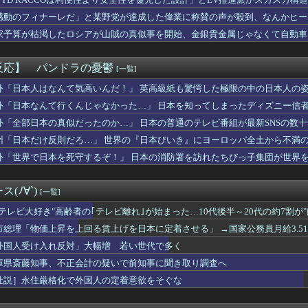
uckyFes'26は無料で配信見れるのか助かるな（8/9）
情爆発「使わないんだったら呼ぶな！」 涙ながらに訴え「俺を何...
感動のフィナーレだ」と某野党が達成した偉業に称賛の声が殺到、なんかヒー
ももが性的すぎんだろ・・・
……
家予算が枯渇したロシアが山賊の真似事を開始、金銀貴金属じゃなくて自動車
報】「古の秘儀」裁定
……
スマホゲーム、倒産も急増 過去最多ペースで推移 「当たれば一攫...
に日本に移住したがる若者が多いんだ？私に見えない何かが見えてい...
反応】 パンドラの憂鬱
[一覧]
セクシーポーズ！！
モガ切って攻略中にモガ落ちたんだけどE5甲で使うために育てる価...
外「日本人はなんて気高いんだ！」 英高級紙も驚愕した極限の中の日本人の
国がAI開発の主導権を握りつつあるよな → 「どうせアメリカは...
外「日本なんて行くんじゃなかった…」 日本を知ってしまったディズニー信
ォンのマンション持ちも基礎年金受給対象？おかしいだろ！」政府の...
外「全部日本の真似だったのか…」 日本の普通のテレビ番組が最新SNSの数
ラム教徒の指導者、11歳の女子小学生をめちゃくちゃにヤってしま...
した時に着るブランドwww
州「日本だけ反則だろ…」 世界の『日本びいき』にヨーロッパ全土から不満
きなゲームは？
外「世界で日本を死守するぞ！」 日本の消防署を訪れたちびっ子集団が世界
着使用男性熱中症で死亡 スポーツドリンクやゼリー飲料持参も
6000万円つぎ込んだ税務署職員、3億3400万円しか回収で...
空、地元の同級生の友達が地方局の新人アナウンサーwwwwww
(ﾉ∀`)
[一覧]
24) 9勝10敗 防御率3.96←こいつｗｗｗｗｗｗｗｗ...
ました…」医者「どうして警察を呼ばなかったの？」→医師の厳しい...
"テレビ大好き"高齢者の｢テレビ離れ｣が始まった…10代後半～20代の約7割が
の緊急要請に応じ超希少血液「Jr(a-)」を提供＝韓国SNS...
市総理「物価上昇を上回る賃上げを日本に定着させる」 →国家公務員月給3.5
レ明美さん、7種類の炊き出しと大量物資を積んで熊本へ・・・・・...
外国人受け入れ反対」大幅増 若い世代で多く
軽貨物ドライバーという職業を知る
軽EV「ラッコ」をどう見ているのか？…中国メディア！
庫県斎藤知事、不正会計の疑いで前知事に聞き取り調査へ
 末広がり「888」の日に全国の婚姻窓口が大行列＆芸能人も結婚...
社説］永住厳格化で外国人の定着意欲をそぐな
ャラにハマって推し活してる。それを控えさせた方がいいのか塾の人...
最初に目がいく子＝無意識に一番好きな子」という恋愛心理テストｗ...