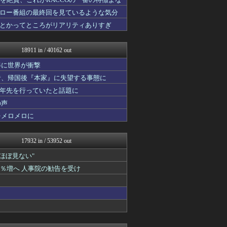
コンテンツ・声優 | ラブ...
footballnet【サ...
ロー番組の最終回を見ているような気分
乃木通 乃木坂46櫻坂46...
とかってところがリアリティありすぎ
スターライト速報 -遊戯王...
みそパンNEWS
ガラパゴスジャパン - 海...
18911 in / 40162 out
アナきゃぷ速報
あ艦これ ～艦隊これくしょ...
姿に世界が衝撃
Red4 海外の反応まとめ
者、帰国後『本家』に失望する事態に
韓国ニュース反応まとめ
十年先を行っていたと話題に
ポッカキット
ファ板速報
の声
カンダタ速報
をメロメロに
資格ちゃんねる
ネギ速
乃木坂46まとめ 乃木りん...
17932 in / 53952 out
なんじぇいスタジアム＠なん...
素敵な鬼女様
"ほぼ見ない"
国難にあってもの申す！！
1％増へ 人事院の勧告を受け
なんJクエスト
ネギ速
軍事・ミリタリー速報☆彡
ラビット速報
かぞくちゃんねる
アルファルファモザイク＠ネ...