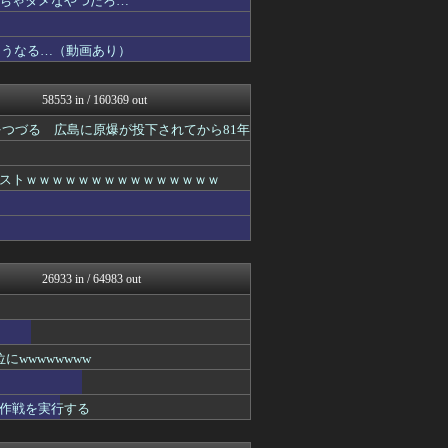
ちゃダメなやつだろ…
バズッター速報
わんこーる速報！
こうなる…（動画あり）
世界の憂鬱 海外・韓国の反...
なんJクエスト
2ch名人
58553 in / 160369 out
かせまと！
なんJクエスト
つづる 広島に原爆が投下されてから81年
なんJ PRIDE
アニはつ -アニメ発信場-
【サッカー まとめ】サカラ...
ストｗｗｗｗｗｗｗｗｗｗｗｗｗｗｗ
鬼女の宅配便 - 修羅場・...
バスケまとめ・COM
なんJクエスト
浮気ちゃんねる
NEWSまとめもりー｜2c...
26933 in / 64983 out
ウマ娘うまぴょい速報
VIPPER速報
℃-ute派なんday
なんJミュージアム
プリキュアのまとめ
wwwwwwww
おーるじゃんる
トレンドの通り道
作戦を実行する
ぶる速-VIP
サイ速
なんJクエスト