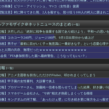
閲覧注意】巨大ホホジロザメに食い殺された男子高校生の画像、これ公開され
ﾛで５分で出したら店長来て無事死亡ｗｗｗｗｗｗｗｗｗｗwww...
エロ画像】ビリー・アイリッシュ、マ○コ（女性器）披露
イトの「スカウト」、やってる感だけだったのがバレるｗｗｗｗ
カー協会関係者が『不適切接待は慣行だった』と衝撃発言！日韓ワー...
閲覧注意】村に降りてきた熊、2人を殺すも、怒り狂う100人の村人に囲まれ
ミッチー”及川光博さん、一般女性との再婚＆妻の妊娠を発表ｗｗｗ...
太郎八段が伊藤匠二冠に勝ち、準決勝進出
ルファモザイク＠ネットニュースのまとめ
[一覧]
大好き高齢者世代も「テレビ離れ」が始まる
、オイルマネーが転がり込んでガチで東北最強へｗｗｗｗｗｗｗｗｗｗ
悲報】大竹しのぶ「絶対に戦争を放棄する国であり続けよう」 平和への思いを
権、「四国新幹線」を史上初めて検討開始
悲報】コカコーラ240円、ジョージ180円、9月1日出荷分から値上げ
「娘の誕生日？せや影分身送ったろ！」←これｗｗｗ
の香川真司、このメンツに混ざるほど凄かったｗｗｗｗｗ
動画】男子が「最初に目がいく子＝無意識に一番好きな子」という恋愛心理テ
旦那の荷物が家を占領してる。単身赴任でほとんど帰らない癖に.....
ickup07093031】
カと人間の共存、無理だったｗｗｗｗｗｗｗｗｗｗｗｗｗｗｗ
ムとロイス・ホワイトが2027年WNBAドラフトへの参加を宣言
TA会長「PTA参加拒否した親へ最終警告。こうなってもいい？」
売春婦の数と割合」反論「そんなはずはない、日本は上位なはずだ」...
い当たる節がないらしい。それもそのはず...相手は中1の...
まがもう19歳という事実…初の「おことば」にネット民驚嘆
速報
[一覧]
ぎ」フォーエバーヤングが函館競馬場へ入厩 573キロ 矢作師「...
師「…手は尽くしました」陰キャ女子「…ﾋｭｯ」→結果・・・
悲報】アニメ主題歌を担当しただけのVtuber、叩かれまくってしまう
娘。'26新曲『YESかNOか私か』をハロコンで初披露ｷﾀ━...
動画】甲子園の女性審判、大誤審で炎上
ちゃん、LINE流出ｗｗｗｗｗｗｗｗｗｗｗｗ
ュア】旅行コーデが可愛すぎると話題に
悲報】プロゲーマーさん、加藤純一信者を怒らせてしまった結果、好き嫌い5位に
って正常脳幹を摘出された女性､重篤な植物状態だが意識は正常で何...
悲報】スマホゲーム会社さん、”サ終”相次ぎ倒産しまくってる模様
ルカが挑む禁断のデスゲーム！？
画像】キングダムの河了貂、「あったけぇ壁」に引き続き更に味方をぶっ殺す
ッカーの順位、もう覆すことができないレベルで固定される
買ったオーナーの不具合報告内容がどれも独特すぎる模様…
太ももを過去にするフィギュアがこちらｗｗｗｗｗ