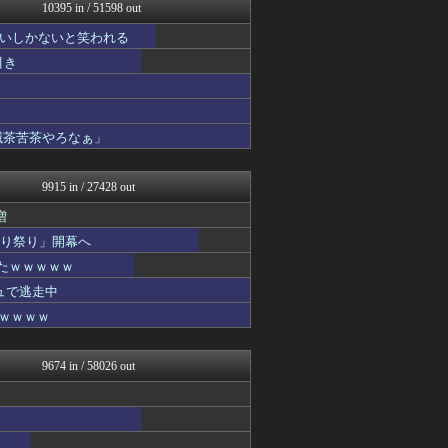
ゲーム魔人
10395 in / 51598 out
反日愚国 恨寓瘻
いしかないと笑われる
なんじぇいスタジアム＠なん...
ネギ速
引き
理想ちゃんねる
VIPPER速報
fig速
海外の反応スポーツ
滅茶苦茶やろなぁ」
NEWSぽけまとめーる
ネギ速
9915 in / 27428 out
増
切り祭り」開幕へ
たｗｗｗｗｗ
ュで逃走中
ｗｗｗｗｗ
9674 in / 58026 out