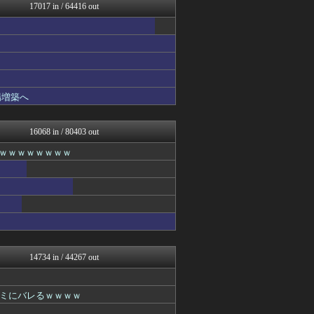
ラビット速報
17017 in / 64416 out
アルファルファモザイク＠ネ...
坂道情報通～乃木坂46まと...
じわ速 芸能ニュースまとめ
かせまと！
婚外ちゃんねる
鬼女まとめ速報 -修羅場・...
NEWSぽけまとめーる
場増築へ
衝撃体験！アンビリバボー｜...
サイ速
なんJ PUSH!!
16068 in / 80403 out
なんJ PRIDE
ｗｗｗｗｗｗｗｗｗ
タイの反応 タイコエ
WorldFootball...
なんじぇいスタジアム＠なん...
ガンダムブログ（情報戦仕様...
鬼女の宅配便 - 修羅場・...
育児板拾い読み
スロ板-RUSH
まとめCUP
広島東洋カープまとめブログ...
14734 in / 44267 out
パチンコ・パチスロ.com
ゴールデンタイムズ
モナニュース
ミにバレるｗｗｗｗ
【サッカー まとめ】サカラ...