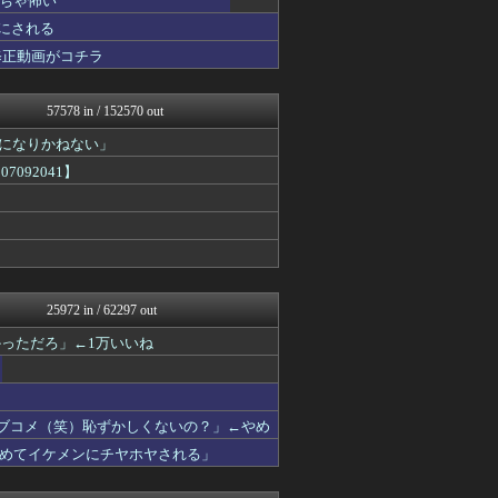
ちゃ怖い
ファ板速報
 にされる
ファ板速報
修正動画がコチラ
ファ板速報
国難にあってもの申す！！
ガンプラ ログ
57578 in / 152570 out
アナ速‐女子アナ画像速報
もえるあじあ(･∀･)
界になりかねない」
海外さんいらっしゃい 海外...
092041】
働くモノニュース : 人生...
【サッカー まとめ】サカラ...
ハウメニージャパン！
U-1 NEWS.
衝撃体験！アンビリバボー｜...
婚外ちゃんねる
鬼女まとめ速報 -修羅場・...
25972 in / 62297 out
スマブラ屋さん | スマブ...
ってなんじぇですかー
っただろ」←1万いいね
かせまと！
育児板拾い読み
パチンコ・パチスロ.com
アニゲー速報
ラブコメ（笑）恥ずかしくないの？」←やめ
モナニュース
めてイケメンにチヤホヤされる」
修羅ママ速報
軍事・ミリタリー速報☆彡
おーるじゃんる