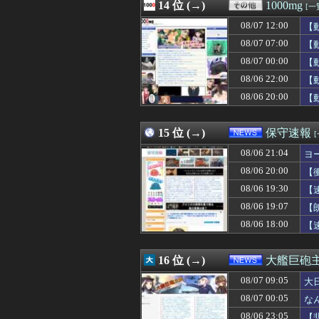
08/07 12:07
14 位 (→)
【遊戯王OCG情
1000mg
[一
08/07 12:07
ジャンポケ斉藤「
08/07 12:00
【
08/07 12:07
中国外務省「日
08/07 12:07
08/07 07:00
【モンスターハ
【
08/07 12:07
【勇者王ガオガイ
08/07 00:00
【
08/07 12:06
【劇場版「オーバ
08/06 22:00
【
08/07 12:05
韓国人「韓国サッ
08/07 12:05
【日向坂46】今
08/06 20:00
【
08/07 12:05
【衝撃】ワイの
08/07 12:05
生理の予定が８月
15 位 (→)
保守速報
08/06 21:04
ヨ
08/06 20:00
【
08/06 19:30
【
08/06 19:07
【
08/06 18:00
【
16 位 (→)
大艦巨砲
08/07 09:05
大
08/07 00:05
な
08/06 23:05
【