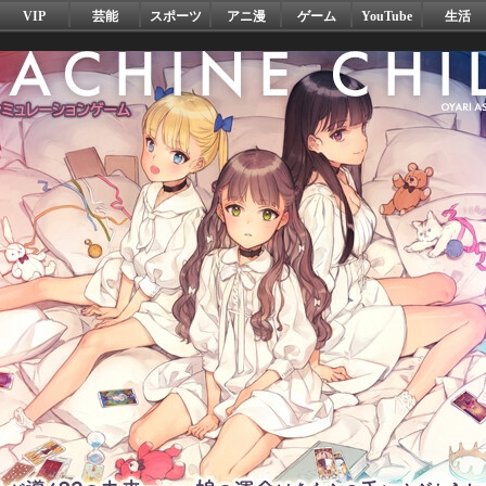
VIP
芸能
スポーツ
アニ漫
ゲーム
YouTube
生活