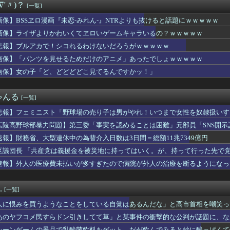
∇'〃)？
[一覧]
義兄。トメ「息子可哀想に。あのバカ嫁は…」と文句言うトメにウチ...
ュア】清純美少女るるかちゃん輝いてる…
画像】BSSヱロ漫画『未恋-みれん-』NTRよりも抜けると話題にｗｗｗｗｗ
ーで反抗期が酷くなってきた息子に「お前が馬鹿なせいで俺も馬鹿な...
画像】ライザよりかわいくてヱロいゲームキャラいるの？ｗｗｗｗｗ
親戚接待をする医者の義兄夫婦。今回ウトメ＆親戚十数人＆私達を旅...
韓国サッカー協会さん、国際審判員らに『性接待』をしていたことが...
悲報】ブルアカで！シコれるわけないだろうがｗｗｗｗｗ
愛情表現を求めるタイプ。でも、それが苦手な俺との温度差が少しず...
画像】「パンツを見せるためだけのアニメ」あったでしょｗｗｗｗｗ
8の中村舞さん、下着姿で写真撮られてた
画像】女の子「ど、どどどどこ見てるんですかッ！」
、大行列ができる…一体何が起きてるんだ？ｗｗｗｗ
ファーとしても十分使えるね。レオニダス強化みんなの反応まとめ
で売れまくりトヨタに続き日本のホンダやスズキも今年第2四半期に...
ゃんる
[一覧]
出来る楽な仕事を教えてくれや
いしまくったフードファイターの後遺症、ついに明かされ始める･･...
悲報】フェミニスト「野球場の売り子は男がやれ！いつまで女性を奴隷扱いす
ー「20歳でアルファード一括で買えちゃう私って素敵」
広陵高野球部暴力問題】第三委「事実を認めることは困難」元部員「SNS開
女子日本代表・中尾春香、紐ビキニ姿を公開！ 現役アスリートの激...
償請求訴訟を起こす方針
「パンツ脱ぎ〜」ワイ「(頼む！陰毛生えててくれ！)」
速報】財務省、大型連休中の為替介入日数は3日間＝総額11兆7349億円
ケベJKさん、何故か自らのパンツを見せつけてしまうｗｗｗｗｗｗ...
区議団長 「共産党は義援金を被災地に持ってはいく。が、持って行った先で党
】SMP「VRVロボ」が本日13時より予約受付開始！！プレミア...
ありません」
速報】外人の医療費未払いが多すぎたので病院が外人の治療を断るようになっ
売りに届いたPS5の箱にに28年1月に物理ディスク終了しますと...
美しい街並みを韓国化した結果をご覧ください・・・」
で全盛期
.
[一覧]
ル変わってるな 前はヒーローズで終わってたのにどうした
楽天 東地区13回戦】スタメン・打順速報｜試合実況｜8/7 ...
人に恨みを買うようなことをしている自覚はあるんだな」と高市首相を嘲笑っ
ル騎手が『自身のキャリアで騎乗した名馬5頭』を語る
るも……
あのヤフコメ民すらドン引きしてて草」と某事件の衝撃的な公判が話題に、な
-Oh! CHAMPIONSHIP SERIES J...
レーンゲームの景品で乳酸菌飲料をゲット、だが飲んでみると妙に酸っぱくて