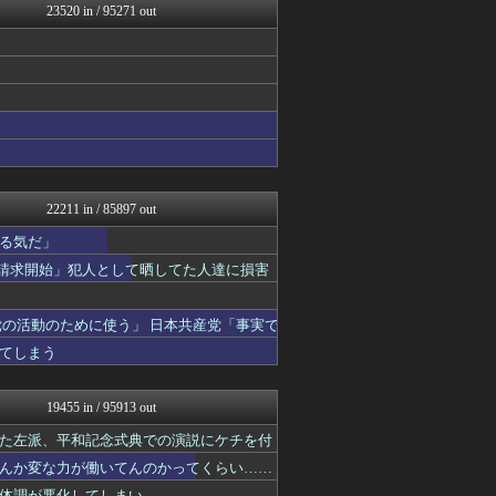
23520 in / 95271 out
鬼女まとめ速報 -修羅場・...
プリキュアのまとめ
衝撃体験！アンビリバボー｜...
婚外ちゃんねる
正義の見方
鬼女はみた -修羅場・恋愛...
アナ速‐女子アナ画像速報
わんこーる速報！
FGOまとめ速報
世界の憂鬱 海外・韓国の反...
22211 in / 85897 out
なんじぇいスタジアム＠なん...
不思議.net - 5ch...
る気だ」
ニュース30over
示請求開始」犯人として晒してた人達に損害
筋肉速報
いたしん！
えっ!?またここのサイト?
の活動のために使う」 日本共産党「事実で
ヒーローNEWS
てしまう
mutyunのゲーム+αブ...
コリアル
乃木通 乃木坂46櫻坂46...
19455 in / 95913 out
ルフレch. - ファイア...
ファイターズ王国＠日ハムま...
た左派、平和記念式典での演説にケチを付
ウマ娘うまぴょい速報
んか変な力が働いてんのかってくらい……
スターライト速報 -遊戯王...
体調が悪化してしまい……