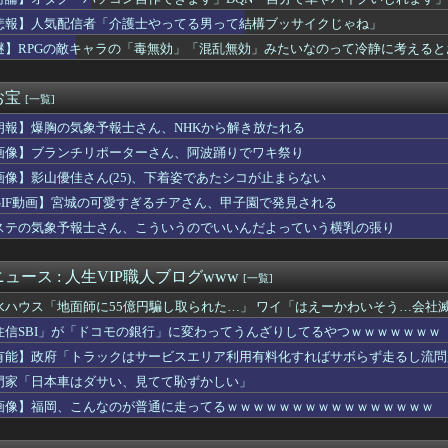
O山口達也さん、家賃3万4000円の湘南の家からYouTub...
作を予習しなくても大丈夫」←これ
悲報】人気配信者「介護士やってる男って結構ブッサイクじゃね」
が家に伝わる100年前の日本の茶碗を見てくれ（海外の反応）
謎】RPGの敵キャラの「毒無効」「混乱無効」みたいなのって冷静に考えると
8)との不倫が嫁に発覚。離婚に応じたはずの嫁からエグすぎる攻...
の替え玉ってないの？
な武士の家系だけど世界のみんなは先祖に偉人っている？」
お宝
[一覧]
ケベフィギュア玄関に飾ろうと思うんやが…
朗報】爆胸の気象予報士さん、NHKから解き放たれる
ふみ、映画の濡れ場で乳首丸出し
ジング勢が制作した〇〇なアパート風ハウジング内装が凄すぎると話...
画像】ブランチリポーターさん、阿波踊りでワキ祭り
る人はどうして言い訳が多いのか？
画像】影山優佳さん(25)、下着姿であたシコが止まらない
る貴女」【ミリマス】
」 ニート俺「え？」
GIF動画】宮城の可愛すぎるチアさん、甲子園で発見される
のJS、レベチｗｗｗｗｗｗｗｗｗｗｗｗｗｗｗｗｗｗｗｗｗｗｗｗ...
ステの気象予報士さん、こういうのでいいんだよっていう横乳の張り
」アーセナル移籍が秒読み…ブラジル代表28歳の“美しすぎる妻”...
力問題】第三委「事実を認めることは困難」元部員「SNS開示請求...
人気ある男子学生がいた。学部やサークルの垣根を問わずにあらゆる...
ュース : 人生VIP職人ブログwww
[一覧]
景品で乳酸菌飲料をゲット、だが飲んでみると妙に酸っぱくて体調が...
水ハウス「地面師に55億円騙し取られた…」 ワイ「はえーかわいそう…会社
ガーン】THE合体「ランドバイソンオプションセット」完成品トイ...
好きなコンテンツ一覧wwwwwwwwwww
住信SBI」が「ドコモの銀行」に変わってうんざりしてるやつｗｗｗｗｗｗｗ
る不登校JKが見つかるｗｗｗｗｗｗｗｗｗｗｗｗ❤
有能】政府「トラックはサービスエリア利用有料化すればサボらず走るし流問
ろいど「ガッツ 狂戦士の甲冑Ver. BLOOD EDIT...
門家「日本車はダサい、見てて恥ずかしい」
マートフォン約9億円分を窃盗か ベトナム国籍の男を逮捕
んじだと誰が好きなの？
画像】福岡、こんなのが普通に走ってるｗｗｗｗｗｗｗｗｗｗｗｗｗｗｗｗ
ん、警官の発泡での包丁男死亡に「絶対に死刑にならない罪なのに警...
ドイベントの中でもサボり癖だけは許さん