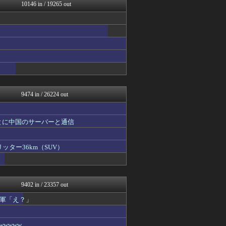
スターライト速報 -遊戯王...
10146 in / 19265 out
フィルダースチョイス
あじあニュースちゃんねる
fig速
fig速
fig速
海外トークログ
日向坂46まとめ速報
今日速2ch
子育てちゃんねる
9474 in / 26224 out
とに中国のサーバーと通信
ッター36km（SUV）
9402 in / 23357 out
軍「え？」
wwww