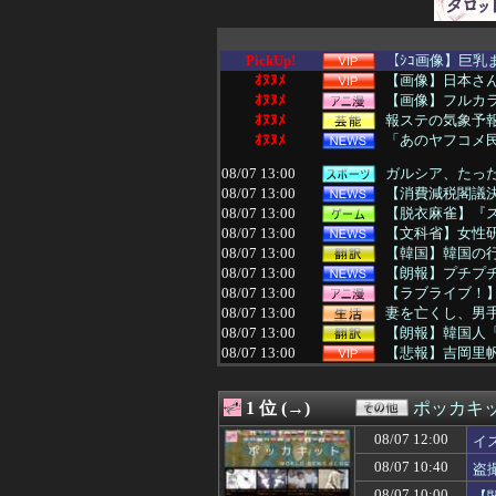
PickUp!
【ｼｺ画像】巨乳
ｵﾇﾇﾒ
【画像】日本さ
ｵﾇﾇﾒ
【画像】フルカラ
ｵﾇﾇﾒ
報ステの気象予
ｵﾇﾇﾒ
「あのヤフコメ民
08/07 13:00
ガルシア、たった2
08/07 13:00
【消費減税閣議決
08/07 13:00
【脱衣麻雀】『スーパ
08/07 13:00
【文科省】女性研
08/07 13:00
【韓国】韓国の
08/07 13:00
【朗報】プチプ
08/07 13:00
【ラブライブ！】
08/07 13:00
妻を亡くし、男手
08/07 13:00
【朗報】韓国人
08/07 13:00
【悲報】吉岡里帆
08/07 13:00
【動画】ガチ勢
08/07 12:58
【画像】清宮レイ
1 位 (→)
ポッカキ
08/07 12:57
【きめぇ】夫売喧
08/07 12:57
やった事を私に逐
08/07 12:00
イ
08/07 12:57
ゼミの新年会で彼
08/07 10:40
盗
08/07 12:57
出会い系サイトで
08/07 12:56
りんかさんが魅せる
08/07 10:00