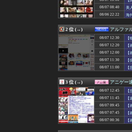
【
08/07 12:56
BEAMS初のRo
08/07 08:40
美
08/07 12:56
「夏こそウール」
08/06 22:22
08/07 12:56
MERCURYD
海
08/07 12:55
賃上げ原資を確保で
08/07 12:52
【ROBOT魂】
2 位 (→)
アルファ
08/07 12:52
【画像】JKダン
08/07 12:52
（ ´_ゝ`）中
08/07 12:30
【
08/07 12:52
日本が学校外の
08/07 12:20
【
08/07 12:50
積水ハウス「地面
08/07 12:50
【動画】スペイ
08/07 12:00
【
08/07 12:50
韓国人「日本の
08/07 11:30
【
08/07 12:49
「人に恨みを買う
08/07 11:00
【
08/07 12:47
『ハッピーバース
08/07 12:47
トメと義弟嫁と私
08/07 12:47
コデマリの花目当
3 位 (→)
アニゲー
08/07 12:47
【悲報】判定が
08/07 12:45
全盛期の梶谷隆
08/07 12:45
【
08/07 12:45
詐欺師「保釈金を
08/07 11:45
【
08/07 12:45
マッマ「炒飯つく
08/07 12:45
08/07 09:45
【朗報】「eF機
【画
08/07 12:45
【悲報】Z世代「
08/07 07:45
【
08/07 12:41
【雑学】飛行機は
た
08/07 00:36
【
08/07 12:40
友達「泊めて～」
08/07 12:40
中国とロシア海
08/07 12:40
【悲報】フェミニ