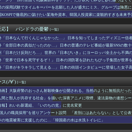
のおっさん射殺映像が公開される。当然のように無抵抗だったことが...
、原爆の日に「一度核が使われれば、“使っていい”という世界にな...
業の採用試験でタイムキーパーを志願した人が盛大にミス、グループは険悪に
ピー取るだけの仕事したい窓際族とかも憧れる
国KOSPIで徹底的に儲けたい某海外資本、韓国人投資家に楽観的すぎる未来
ル】この売り上げ前年比「3割減」は何が原因なの？なにかしたかい...
新選組、新たな党名は「いのちの党」 略称は「いのち」
のベーコン”と呼んで後押しした」1910年のアメリカ議会に本当...
反応】 パンドラの憂鬱
[一覧]
戦挑決19手詰に「難易度が最上級」
ん、留学中にマックのバイトに応募するも書類選考で落とされてしまう
外「日本なんて行くんじゃなかった…」 日本を知ってしまったディズニー信
すらドン引きしてて草」と某事件の衝撃的な公判が話題に、なんか変...
外「全部日本の真似だったのか…」 日本の普通のテレビ番組が最新SNSの数
にしていいのよ」俺「ありがとうございます…」→アットホームすぎ...
州「日本だけ反則だろ…」 世界の『日本びいき』にヨーロッパ全土から不満
、BPOで問題視される
本の社会保障、岐路に 財源5兆円見通し立たず
外「世界で日本を死守するぞ！」 日本の消防署を訪れたちびっ子集団が世界
で共産党を叩くのは、頑張る人を邪魔したいという日本人らしい薄暗...
外「日本がキラキラして見える…」 日本の街頭インタビューに登場した女子
ルズ】モンハンをやらない夏なんて何年ぶりだろうか👀
メの結婚式が同じ日になってしまった→トメ「うちの人間なのに実家...
ズ嫁のご飯を息子が残した。「勿体ない！」とキレる嫁。すると息子...
(ﾉ∀`)
[一覧]
電話の最後に「今から孫ちゃん連れて来てもいいんやで」と言った。...
倫をして、ついに、、、
動画】大阪府警のおっさん射殺映像が公開される。当然のように無抵抗だった
で第2試合は13:30プレイボールや！」
人間と獣人が共存する社会」を描いた深夜アニメに喫煙、違法薬物の連想シー
メの中でも、過小評価されている隠れた名作といえばこの作品なんだ...
速報】れいわ新選組、「いのちの党」に党名変更
嬢に70回以上通ったらｗｗｗｗｗｗｗｗｗwwww
年18億円）、そんなに酷くない
外国人の職員採用”を巡りアンケート設問 「差別にはあたらない」として公
ki-作者、ようやく『奇乳』に気付くｗｗｗｗ
本の地震被害に支援したのに…「韓国産の水は水洗トイレに」
応援してたヒロインが負けた時の悲しさは異常
為替介入日数は大型連休中3日間 総額11兆7349億円 4月...