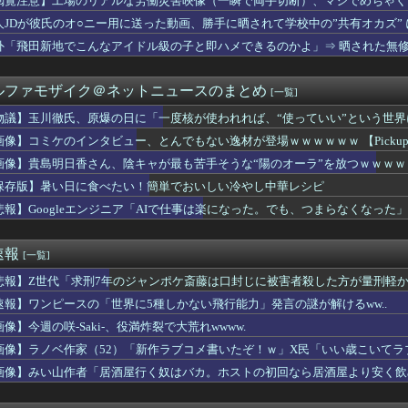
閲覧注意】工場のリアルな労働災害映像（一瞬で両手切断）、マジでめちゃく
bloxオリジナルゲーム『マネキンから服を集めろ！』がWAK...
人JDが彼氏のオ○ニー用に送った動画、勝手に晒されて学校中の”共有オカズ”
の新常識を提案、創業100年超の第一メリヤスが近畿大学との共同...
UOが『ハリー・ポッター』25周年記念コレクションの予約を開始
外「飛田新地でこんなアイドル級の子と即ハメできるのかよ」⇒ 晒された無
きない…2026年7月 「人手不足」倒産 過去最多の63件・...
湿地帯戦用ザク16時から予約開始！お前らはこれも買うの？
ルファモザイク＠ネットニュースのまとめ
[一覧]
ス部、なぜか部員の８割が巨乳🫪
国、広島原爆投下から８１年を迎えたことを受け「日本は原爆被害者...
物議】玉川徹氏、原爆の日に「一度核が使われれば、“使っていい”という世
危機管理を見直し！←「教師たちがいい加減だからね」（海外の反応）
画像】コミケのインタビュー、とんでもない逸材が登場ｗｗｗｗｗｗ 【Pickup07
師に55億円騙し取られた…」 ワイ「はえーかわいそう…会社滅茶...
ン代表のククレジャさん…めちゃくちゃ格好良くなるｗｗｗｗｗｗ
画像】貴島明日香さん、陰キャが最も苦手そうな“陽のオーラ”を放つｗｗｗｗ
サッカー協会も性接待やってるんじゃないですか？」
保存版】暑い日に食べたい！簡単でおいしい冷やし中華レシピ
ようなことをしている自覚はあるんだな」と高市首相を嘲笑った左派...
悲報】Googleエンジニア「AIで仕事は楽になった。でも、つまらなくなった」
デー！別れ話はなしにして僕らの門出をお祝いしよう！』元彼からメ...
で買い物に→車で連れていくのに徒歩で行って、嫁たちを荷物持ちに...
てでうちの庭に入ってくる知らない男の人の事を職場で愚痴ったら「...
速報
[一覧]
ゆるゆるなネコちゃん、見つかるｗｗｗｗｗｗ
幸（打力ある足速い肩強い）
悲報】Z世代「求刑7年のジャンポケ斎藤は口封じに被害者殺した方が量刑軽か
払えば逮捕されない」 30代男性 1342万円騙し取られたあと...
速報】ワンピースの「世界に5種しかない飛行能力」発言の謎が解けるww..
るわよ」ワイ「カニカマ入れないで💢」
動戦士ガンダムSEEDクライマックス」導入記念、このホール打ち...
像】今週の咲-Saki-、役満炸裂で大荒れwwww.
求刑7年のジャンポケ斎藤は口封じに被害者殺した方が量刑軽かった...
画像】ラノベ作家（52）「新作ラブコメ書いたぞ！ｗ」X民「いい歳こいて
どの席の乗客から搭乗させると最もスムーズに出発できるかのシミュ...
れｗと話題に
画像】みい山作者「居酒屋行く奴はバカ。ホストの初回なら居酒屋より安く飲
私「室内犬を放し飼いにしてるよ？」友達「大丈夫！」→ しかし・...
軍艦艇4隻が日本列島を一周…防衛省が全航路を公開！
スト「野球場の売り子は男がやれ！いつまで女性を奴隷扱いする気だ...