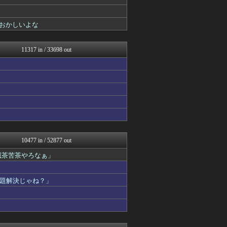
NEWSまとめもりー｜2c...
ヒーローNEWS
海外のお前ら 海外の反応
おかしいよな
浮気ちゃんねる
りぷらい速報
海外の万国反応記＠海外の反...
11317 in / 33698 out
異世界転生まとめ速報
まとめ芸能＠美女画像まとめ...
馬鳥速報
結婚・恋愛ニュースぷらす
SS 森きのこ！
えすえすログ
VIPPER速報
Samurai GOAL
おーるじゃんる
おうち速報
10477 in / 52877 out
U-1 NEWS.
滅茶苦茶やろなぁ」
fig速
ぶる速-VIP
なんJミュージアム
題解決じゃね？」
fig速
コノユビニュース｜みんなの...
トレンドの通り道
政経ワロスまとめニュース♪
ウマ娘まとめ超速報！