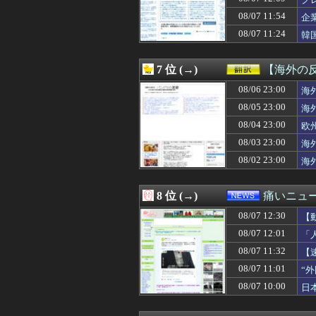
08/07 12:30
【動画】大阪府警
08/07 12:30
【物議】玉川徹氏
08/07 11:54
企
08/07 12:30
お茶入れたりコ
08/07 11:24
韓
08/07 12:30
【崩壊スターレイ
08/07 12:30
【速報】れいわ
08/07 12:30
「カバの肉を“湖
7 位 (→)
【海外の
08/07 12:30
渡辺明九段、王座
08/07 12:29
08/06 23:00
上國料萌衣ちゃ
海
08/07 12:29
「あのヤフコメ民
08/05 23:00
海
08/07 12:29
義母「もっと気楽
08/04 23:00
欧
08/07 12:29
【悲報】ヤニねこ
08/07 12:29
【消費減税】日
08/03 23:00
海
08/07 12:28
共産党信者「募金
08/02 23:00
海
08/07 12:27
【モンハンワイ
08/07 12:27
実父の葬儀とコト
08/07 12:27
【正論乙】メシマ
8 位 (→)
痛いニュース
08/07 12:27
【イラッ】トメが
08/07 12:30
08/07 12:26
職場の人妻と不
【
08/07 12:26
高野連「暑熱対策
08/07 12:01
「
08/07 12:25
海外「日本のアニ
08/07 11:32
【
08/07 12:25
【悲報】オキニの
08/07 12:25
ＳＢ山川穂高（4
08/07 11:01
“
08/07 12:25
【画像】咲-sa
08/07 10:00
日
08/07 12:22
ラブコメ漫画で
08/07 12:21
財務省､4～6月の