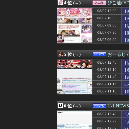
4 位 (→)
ぴこ速(〃'
08/07 12:39
嫁にフリンされた
08/07 12:39
【名探偵プリキ
08/07 12:00
【
08/07 12:39
受験のプレッシャ
08/07 10:30
【
08/07 12:39
時々大金をかけて
08/07 09:00
08/07 12:39
【もう滅茶苦茶】
【
08/07 12:39
妻はわかりやすい
08/07 07:30
【
08/07 12:38
【画像】STU4
08/07 06:00
【
08/07 12:35
【悲報】イオン
08/07 12:35
【FGO】バッ
08/07 12:35
韓国人「北米市場
5 位 (→)
おーるじ
08/07 12:35
無能なワイでも
08/07 12:35
【画像あり】大食
08/07 12:40
【
08/07 12:35
インフルエンサ
08/07 12:10
【
08/07 12:34
【画像】モーグル
賠
08/07 11:40
08/07 12:33
FC2ハメ撮り女
【
08/07 12:33
【ｼｺ画像】ドス
08/07 11:16
元
08/07 12:32
【カーレンジャー
は
08/07 11:10
【
08/07 12:32
【悲報】新たに小
08/07 12:31
韓国人「日本の
08/07 12:30
吉田クリ、ガチ
6 位 (→)
U-1 NEWS
08/07 12:30
【FEH】タイト
08/07 12:30
【日本ハム2軍vs
08/07 12:49
「
08/07 12:30
【競馬】ルメー
け
08/07 12:29
「
08/07 12:30
【遊戯王情報】「Yu-Gi
08/07 12:09
ク