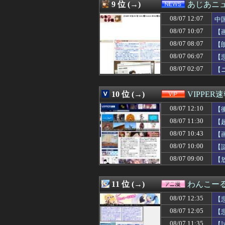
08/07 12:20
【悲報】ディズニ
9 位 (→)
あじあニ
08/07 12:20
【画像】コミケの
08/07 12:07
08/07 12:19
囁きボイスでai
中
08/07 12:19
【画像】こうい
08/07 10:07
【
08/07 12:19
今週末、日本一過
08/07 08:07
【
08/07 12:18
夜中に私のスカー
08/07 12:18
スーパーのレジに
08/07 06:07
【
08/07 12:18
【衝撃】隣家の室
08/07 02:07
【
08/07 12:18
ヒールの高い靴が
08/07 12:18
【悲報】日産e-p
08/07 12:17
日経平均2013「
10 位 (→)
VIPPER
08/07 12:16
【悲報】サイバ
08/07 12:10
【
08/07 12:15
日本人「敷地内に
08/07 12:15
◆リーガ◆マドリ
08/07 11:30
【
08/07 12:15
横浜DeNAベイ
08/07 10:43
【
08/07 12:15
【ガンダム】ア
08/07 12:15
08/07 10:00
園の運動会で「み
【
08/07 12:15
ゼット世代って今
08/07 09:00
【
08/07 12:15
【悲報】演者さん
08/07 12:14
【画像】斉藤が、
08/07 12:13
カープ秋山翔吾
11 位 (→)
わんこー
08/07 12:13
「Sゴーゴージャ
08/07 12:35
【
08/07 12:12
エンジニアと絵
08/07 12:12
【捏造】ナフサ境
08/07 12:05
【
08/07 12:12
【速報】日本、
08/07 11:35
【