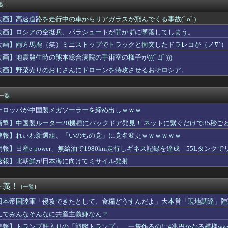
報】Vジャンプ10月号付属『宿命の決闘』の効果が判明！
覧]
同意があったんです。本当です。信じて下さい」 ←何でこの主張が...
動画】高速道路を走行中の車からリアガラスが飛んでくる事故(ﾟoﾟ)
本は原爆落とされて当然。どの国も同情なんかしない」
ンター】ねんどろいど「リオレウス」【予約開始】
動画】ロシアの空挺兵、パラシュートが開かずに墜落してしまう。
ガー】PLAMATEA「獅子王凱」プラモデル【予約開始】
動画】両方馬鹿（笑）ミニストップでトラックと衝突したドラレコが（ノ∇`）
ーロード」聖王国編】figma「アルベド」可動フィギュア【予約...
動画】地震発生時の熊本総合病院の手術室の様子が(((ﾟДﾟ)))
カー協会の審判買収、遂に海外でも話題に…」→「2002年の栄光...
回はお手頃価格？日向坂46とBEAMSのコラボが決定！！
動画】野菜売りのおじさんにドローンを特攻させるおそロシア。
パッパ、会社でナンバーツーになった結果ｗｗｗｗｗｗｗｗｗｗ
６日なんだけど７月２９日にドバッと鮮血でたから生理かな？って思...
[一覧]
ーロッパが中国製メガソーラーを締め出しｗｗｗ
衝撃】中国製ルーター20機種にバックドア発見！ ネットに繋ぐだけで35秒ご
速報】れいわ新選組、「いのちの党」に党名変更ｗｗｗｗｗｗ
朗報】日産e-power、無給油で1980km走行しギネス記録を達成 55Lタンクでリ
速報】北朝鮮が日本海に向けてミサイル発射
主義！
[一覧]
日本帝国陸軍「侵攻できたとして、食糧どうすんだよ」大本営「現地調達」陸
んでみんなそんなに共産主義嫌なん？
悲報】トランプ肝入りの「戦艦トランプ」、一隻作るのに4兆円かかる模様www