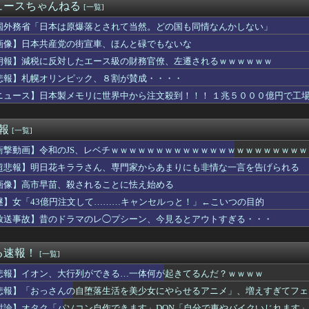
ーとUSJ、JKのダンス会場になってしまう （※動画あり）
ュースちゃんねる
[一覧]
インタビュー、とんでもない逸材が登場ｗｗｗｗｗｗ 【Picku...
koを歌う遠藤さくらちゃんが可愛すぎる！！！【乃木坂46】
国外務省「日本は原爆落とされて当然。どの国も同情なんかしない」
うお○ぱいが至高だよなｗｗｗ
画像】日本共産党の街宣車、ほんと碌でもないな
酷な山岳レース「TJAR」が開催される
朗報】減税に反対したエース級の財務官僚、左遷されるｗｗｗｗｗｗ
トパジャマの股を覗き込んでいた継父。母に伝えると「悲劇のヒロイ...
並んでる時に我が子がママ～ママ～と連呼。すると、後ろに並んでい...
悲報】札幌オリンピック、８割が賛成・・・・
外機、限界突破してきた結果ｗｗｗｗｗ(※画像あり)
ニュース】日本製メモリに世界中から注文殺到！！！ １兆５０００億円で工
好きだけど12センチヒールを履くとなぜか変な男に絡まれるときが...
ower、無給油で1980km走行しギネス記録を達成！！→ス...
1万円です」日経平均2026「6万円です」←これは年収爆上が...
速報
[一覧]
ーエージェント、明らかな顔採用で炎上
衝撃動画】令和のJS、レベチｗｗｗｗｗｗｗｗｗｗｗｗｗｗｗｗｗｗｗｗｗ
勝手に停めた車がバチバチにブロックされててウケた」→結末がめっ...
ー、ヴィニシウスJrの2032年までの契約延長を発表！グーナー...
超悲報】明日花キララさん、専門家からあまりにも非情な一言を告げられる
スターズの戦力、ガチのマジで「整う」
画像】高市早苗、殺されることに怯え始める
ニメに出てくるグフってちょっと強すぎじゃない？
れいあ」ちゃんという名前の子がいた。漢字を教えてもらった瞬間、...
謎】女「43億円注文して………キャンセルっと！」←こいつの目的
の14～30歳前後？
放送事故】昔のドラマのレ◯プシーン、今見るとアウトすぎる・・・
、eF機動戦士ガンダムSEEDクライマックスで誤って計数ボタン...
フ〇ラされてる時の顔www
プロ初4番抜擢！2塁打＆マルチで躍動！ベテランに希望の光
る速報！
[一覧]
グラー4KT（北電子）」「LライザのアトリエKD（北電子）」が...
悲報】イオン、大行列ができる…一体何が起きてるんだ？ｗｗｗｗ
師界隈のAIへの価値観の違いはなぜ生まれるのか
野春彦、AI捏造画像を使った高市首相批判記事を公開→大炎上して...
悲報】「おっさんの自堕落生活を美少女にやらせるアニメ」、増えすぎてフェ
ウルグアイに続き新たな南米強豪との対戦キターｗｗｗｗｗｗｗｗ
討論】オタク「パソコン自作できます」DQN「自分で車やバイクいじれます」