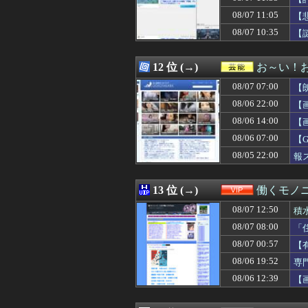
08/07 12:12
【画像】元TOKI
08/07 11:05
08/07 12:12
「MCUの過去
【
08/07 12:12
海外「美しい」我
08/07 10:35
【
08/07 12:12
俺(52)、女(2
08/07 12:12
カップラーメン
08/07 12:11
日本「俺は有名
12 位 (→)
お～い！
08/07 12:11
【画像】このス
08/07 07:00
【
08/07 12:10
【画像】二階堂
08/07 12:10
【FF14】ハウ
08/06 22:00
【
08/07 12:10
【不倫】浮気す
08/06 14:00
【
08/07 12:10
百合子「隣に座
08/06 07:00
08/07 12:10
母「旅に出なさい
【
08/07 12:10
【衝撃動画】令和
08/05 22:00
報
08/07 12:10
「圧倒的な美貌よ
08/07 12:10
【広陵高野球部暴
08/07 12:09
大学時代に何故か
13 位 (→)
働くモノニ
08/07 12:09
クレーンゲームの
08/07 12:50
積
08/07 12:09
【伝説の勇者ダ・
08/07 12:09
【画像】チー牛が
08/07 08:00
「
08/07 12:09
【画像】可愛すぎ
08/07 00:57
【
08/07 12:09
【ベルセルク】ねんど
08/06 19:52
専
08/07 12:09
【愛知県警】ス
08/07 12:09
【画像】にじさ
08/06 12:39
【
08/07 12:08
【悲報】玉川徹さ
08/07 12:08
【ウマ娘】バッ