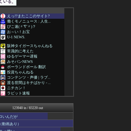
えっ!?またここのサイト?
働くモノニュース : 人生...
ぴこ速(〃'∇'〃)？
お～い！お宝
U-1 NEWS.
阪神タイガースちゃんねる
常識的に考えた
ゆるゲーマー遅報
みそパンNEWS
ポーランドボール 翻訳
投資ちゃんねる
コンテンツ・声優 | ラブ...
渡る世間はキチばかり - ...
ニチカン！
ラビット速報
カンダタ速報
乃木坂46まとめ 乃木りん...
123940 in / 83220 out
衝撃体験！アンビリバボー｜...
婚外ちゃんねる
ロいんだが
素敵な鬼女様
（動画あり）
鬼女まとめ速報 -修羅場・...
ファ板速報