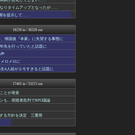
痛いニュース(ﾉ∀`)
アルファルファモザイク＠ネ...
なりタイムアップとなったが……
育児板拾い読み
予測を提示して……
原神速報 | GENSHI...
【2ch】ニュー速クオリテ...
みんな知ってた？【海外の反...
18259 in / 38328 out
2ch名人
℃-ute派なんday
者、帰国後『本家』に失望する事態に
U-1 NEWS.
十年先を行っていたと話題に
修羅場ハザード -復讐・D...
の声
漫画まとめ速報
日本第一！ニュース録
をメロメロに
まとめたニュース
高生4人組がエモすぎると話題に
モンハンまとめ速報【モンハ...
衝撃体験！アンビリバボー｜...
鬼女まとめ速報 -修羅場・...
17401 in / 53215 out
婚外ちゃんねる
easterEgg
ことが発覚
まとめロッテ！
ンも…視聴者批判でBPO議論
海外の反応リサーチ
バズッター速報
なんじぇいスタジアム＠なん...
表する方針を決定 三重県
ゲーム魔人
キニ速
理想ちゃんねる