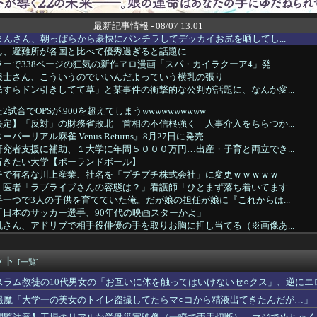
最新記事情報 - 08/07 13:01
まんさん、朝っぱらから豪快にパンチラしてデッカイお尻を晒してし...
ん、避難所が各国と比べて優秀過ぎると話題に
ーで338ページの狂気の新作ヱロ漫画「スパ・カイラクーア4」発...
報士さん、こういうのでいいんだよっていう横乳の張り
すらドン引きしてて草」と某事件の衝撃的な公判が話題に、なんか変...
試合でOPSが.900を超えてしまうwwwwwwwwww
定】「反対」の財務省敗北 首相の不信根強く 人事介入をちらつか...
ーリアル麻雀 Venus Returns』8月27日に発売...
究者支援に補助、１大学に年間５０００万円…出産・子育と両立でき...
行きたい大学【ポーランドボール】
チで有名な川上産業、社名を「プチプチ株式会社」に変更ｗｗｗｗｗ
医者「ラブライブさんの容態は？」看護師「ひとまず落ち着いてます...
一つで3人の子供を育てていた俺。だが娘の担任が娘に『これからは...
「日本のサッカー選手、90年代の映画スターかよ」
さん、アドリブで相手役俳優の手を取りお胸に押し当てる（※画像あ...
同士のボンバーマン、凄いｗｗｗｗｗｗｗｗｗｗｗｗ
(23)さん、ありふれた普通の美少女になる
ット
嘩。すると…旦那「あーかあちゃん？しばらく実家に帰るから。は？...
[一覧]
一報告して「お義姉さん凄いです」と言うまで解放してくれない義兄...
スラム教徒の10代男女の「お互いに体を触ってはいけないセ○クス」、逆にエ
氏の話になった途端、美人な同級生から信じられない言葉を浴びせら...
撮魔「大学一の美女のトイレ盗撮してたらマ○コから精液出てきたんだが…」
知り合った女性に振られ、チャット仲間とも距離を置かれていた俺。...
「EVRIS（エヴリス）」の秋の魅力。8月7日（金）MOVI...