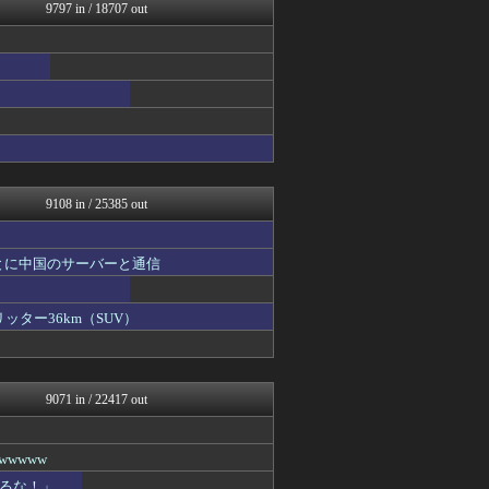
NEWSぽけまとめーる
9797 in / 18707 out
奥様は鬼女-DQN返しまと...
AKB48タイムズ（AKB...
なんJ PRIDE
鬼女の宅配便 - 修羅場・...
まとめCUP
理想ちゃんねる
ハウメニージャパン！
NEWSまとめもりー｜2c...
なんじぇいスタジアム＠なん...
9108 in / 25385 out
とに中国のサーバーと通信
ッター36km（SUV）
9071 in / 22417 out
wwww
るな！」