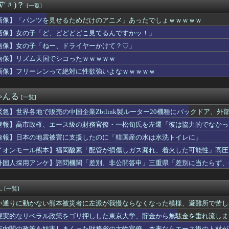
∇'〃)？
[一覧]
いうオッサンになると飲めなくなる飲料
販売の中国企業Zbtlink製ルーター20機種にバックドア、...
画像】「パンツを見せるためだけのアニメ」あったでしょｗｗｗｗｗ
アラサー女性さん、公衆の面前でドエッチな露出を致してしまうｗｗ...
画像】女の子「ど、どどどどこ見てるんですかッ！」
食べてる「恵方巻」がこちらwwwwwwwwwwwww
力彩芽さんの現在の姿、エッッッッッッッッッッッッ！
画像】女の子「ねー、ドライヤーかけて？♡」
！】先斗寧が魅せるマイクラの軌跡と感動のフィナーレ！
画像】リズム天国でシコったｗｗｗｗｗ
ッコ、補助金たった15万円…日本法人社長「何をすれば評価が上が...
画像】フリーレンって絶対に性欲強いよなｗｗｗｗｗ
イト先の店長のインスタ見つけた
イナの大規模通販倉庫を攻撃…ワイルドベリーズへの報復！
選（9月」沖縄県「辺野古転覆事件」日教組「同志社批判！（社民系...
ゃんる
[一覧]
んだ姉の病室で元彼と不倫相手夫婦が取っ組み合いになった。すると...
ッカー協会の審判への性接待が事実の場合、国際試合の出場権を完全...
緊急】世界各地で販売の中国企業Zbtlink製ルーター20機種にバックドア、
子園とかいうお○ぱい見放題の大会ｗｗｗｗｗｗｗ
速報】高市政権、エース級の財務官僚・一松旬氏を左遷「彼は協力的でなかっ
に熊本地震直撃した映像がやばすぎ・・・
ガキ、おばあちゃんをいじめて炎上するｗｗｗｗ
速報】日本の地震被害に支援したのに「韓国産の水は水洗トイレに」
優さん、水着になる「これって需要ありますか？」
イオンモール熊本】福岡酸素「配管が損傷しガス漏れ、着火した可能性」高圧
JCの修行見つかる
外国人採用アンケ】諮問機関「差別、非公開答申」三重県「差別に当たらず、
「聖王女ローズパメラ」の”ドミナスパージ”指定ってなんなん？
高クオリティな1クールと作画荒れありの1年放映ならどっちがいい？
TER×HUNTER」のベンジャミン王子、強化系最強説ｗｗｗｗ
.
[一覧]
、通訳なしで普通に会話。コーチ「今10段階で6ぐらい。来た時は...
ゴルってみんな幼稚園児設定だから興奮するよね
い通りに動かない熊本被災者に左派が我慢ならなくなった模様、避難所で苦し
みんなで大家さん」が約2881億円の債務超過 分配金の支払い停...
現実的なリベラル政策をゴリ押しした東京大学、貯金から無駄金を垂れ流しま
デカイ合法ウマ娘とかそりゃ国関係なく人気出るわな
市内閣の政策を妨害しまくった財務省の大物官僚、本来ならエース級の人材が