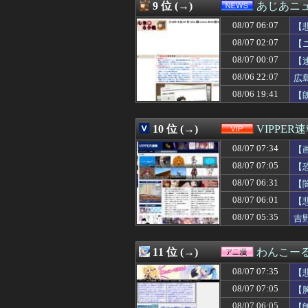
08/07 06:55
実家の母が作る
9 位 (→)
あじあニ
08/07 06:55
中国製ルーター2
08/07 06:07
08/07 06:53
【悲報】冨安さ
【
08/07 06:53
岡本和真の打率.2
08/07 02:07
【
08/07 06:52
侍戦士、井端を酷
08/07 00:07
【
08/07 06:51
【海外の反応】
08/07 06:50
【怒り】新婚で旦
08/06 22:07
広
08/07 06:50
なぜ韓国にはキム
08/06 19:41
【
08/07 06:47
UFOキャッチャ
08/07 06:47
【画像】海岸にヒグ
08/07 06:46
財務省のエース
10 位 (→)
VIPPER
08/07 06:45
ガルシア、たっ
08/07 07:34
【
08/07 06:45
逮捕案件だろ 〜
08/07 06:41
大阪府の最低賃金
08/07 07:05
【
08/07 06:40
【お寿司】一番お
08/07 06:31
【
08/07 06:40
【画像】村重杏奈さ
08/07 06:40
08/07 06:01
【画像】えちえち
【
08/07 06:40
中国の「レアア
08/07 05:35
吉
08/07 06:39
西日本、お盆は
08/07 06:39
【衝撃】愛知の
08/07 06:39
パートしているス
11 位 (→)
わんこー
08/07 06:39
私「血まみれで何
08/07 07:35
【
08/07 06:33
独身女子(38)「
08/07 06:33
【画像】ギャル
08/07 07:05
【
08/07 06:33
【ｼｺ注意】合コ
08/07 06:05
【