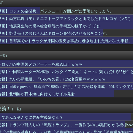
ス、タバコ販売禁止法案が可決されるｗｗｗｗｗ
覧]
の日傘は私が貰って あ げ る」とＡさん。息子に買ってもらえよ...
動画】ロシアの空挺兵、パラシュートが開かずに墜落してしまう。
デンに冠番組を持つ女アイドルがいないのは何故なのか？
敗】大谷翔平25号26号ホームランｗｗｗｗｗｗｗｗ
動画】両方馬鹿（笑）ミニストップでトラックと衝突したドラレコが（ノ∇`）
子の名前が「大和」だと知った。その名前について考えた結果、ネッ...
動画】地震発生時の熊本総合病院の手術室の様子が(((ﾟДﾟ)))
だけどこうなるwww
動画】野菜売りのおじさんにドローンを特攻させるおそロシア。
料品の消費税1％に減税､店頭価格を変えない店も｢利益がほとん...
震発生時の病院手術中に突然の大揺れが凄まじい状況だ」
動画】首都高で4tトラックが原因の玉突き事故に巻き込まれた軽バンの車載。
佳（25）、『爆弾発言』キタァアアアアアーーーーー！！
ー 国際試合で審判買収(性接待)をしてた模様wwwwwwww...
[一覧]
ーロッパが中国製メガソーラーを締め出しｗｗｗ
衝撃】中国製ルーター20機種にバックドア発見！ ネットに繋ぐだけで35秒ご
速報】れいわ新選組、「いのちの党」に党名変更ｗｗｗｗｗｗ
朗報】日産e-power、無給油で1980km走行しギネス記録を達成 55Lタンクでリ
速報】北朝鮮が日本海に向けてミサイル発射
主義！
[一覧]
んでみんなそんなに共産主義嫌なん？
悲報】トランプ肝入りの「戦艦トランプ」、一隻作るのに4兆円かかる模様www
党「消費税を減税しろ！」政府「消費税減税するわｗ」野党「消費税を減税す