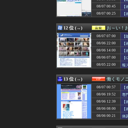
08/07 06:32
中国の最新スマホ
08/07 00:45
08/07 06:32
Forbes「ロブ
【
08/07 06:31
【画像】村重杏奈さ
08/07 00:25
【
08/07 06:31
メンタリストDai
08/07 06:31
【闇深】年間1
08/07 06:30
【動画】熊本地
12 位 (→)
お～い！
08/07 06:30
【事実か！？】
08/07 07:00
【
08/07 06:30
パラノマサイト
08/07 06:30
韓国、サッカーW
08/06 22:00
【
08/07 06:30
【海外の反応】な
08/06 14:00
【
08/07 06:30
【投資の闇】若
08/06 07:00
08/07 06:30
【99円】『心霊
【
08/07 06:30
【サッカー】ウガ
08/05 22:00
報
08/07 06:30
【動画】かもし
08/07 06:29
クレママ「庭にあ
08/07 06:27
【画像】松本人
13 位 (→)
働くモノニ
08/07 06:25
【悲報】パパ活で
08/07 00:57
【
08/07 06:25
【速報】ワンピ
08/07 06:25
【朗報】直近6試
08/06 19:52
専
08/07 06:24
店員さんにタメ
08/06 12:39
【
08/07 06:22
シングルファー
08/06 08:00
【
08/07 06:21
アルゼンチンの
08/07 06:20
【朗報動画】舞台
08/06 00:21
体
08/07 06:18
【朗報】幽遊白
08/07 06:18
【画像】田中み