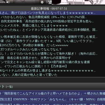
最新記事情報 - 08/07 07:51
Lさん、透けてほぼパンツが丸見えになってしまうｗｗｗｗｗｗｗｗ...
バカかもしれない。食品消費税減税（8%→1%）に93.2%の国...
自民党前幹事長「高市総理の個人的なSNS投稿が習近平主席を怒ら...
ッシュメスガキ、男湯に侵入してしまうｗｗｗｗｗ
いだったねぇ」とインドネシア高速鉄道の最終処分に日本側騒然、国...
い熊本被災者に左派が我慢ならなくなった模様、避難所で苦しむ被災...
家（52）「新作ラブコメ書いたぞ！ｗ」X民「いい歳こいてラブコ...
座2052万のうち「約4割が未稼働」だったwwwwww
に打つダルベックみたいな奴ってなんでなん？
し！」ロドリのバルサ入りが濃厚になって海外大騒ぎ！（海外の反応...
再開 病名公表を決意させた、次男からの言葉明かす
ンで注文とキャンセル繰り返し総額43億円被害32歳の美女を逮捕
ん、イワシの三枚おろしに挑戦！！！【乃木坂46】
Kなベトナムの卒業式が羨まし過ぎるｗｗｗｗｗｗｗｗｗｗｗｗｗｗ...
かいない」人格の定義が他人と違って驚いた
の倫理観、完全にぶっ壊れるｗｗｗｗ
してる知り合い、たくさん受けさせてるけど合格したの通えない距離...
ット
「南海トラフだけでなく直下型地震にも注意を」…中部各地に危険度...
[一覧]
青山、空調ウェアを発売ｗｗｗｗｗｗｗｗｗｗｗｗｗｗ
外「飛田新地でこんなアイドル級の子と即ハメできるのかよ」⇒ 晒された無
 かっこいいアスリート調査 1位 W杯でインスタフォロワー1...
閲覧注意】ENHYPEN・NI-KIファン「みなちゃん」（キャバ嬢・MINA）自殺
益田＆小園にブチ切れ「この時期に来て勉強はない」
随分と語彙が増えてきた