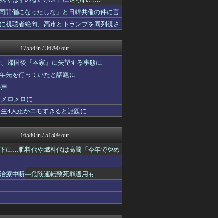
登山ちゃんねる
VTuberNews
同開催になったしな」と日韓共催の件に言
艦これ速報 艦隊これくしょ...
に視聴者絶句、高市とトランプを同列視さ
痛いニュース(ﾉ∀`)
ほんわかMkⅡ
哲学ニュースnwk
17554 in / 36790 out
1000mg
ぐら速 -声優まとめ速報-
者、帰国後『本家』に失望する事態に
乃木通 乃木坂46櫻坂46...
十年先を行っていたと話題に
修羅場まとめ速報
の声
日向坂46まとめもり～
渡る世間はキチばかり - ...
をメロメロに
すまいる(^-^)ぶろぐ
高生4人組がエモすぎると話題に
みそパンNEWS
アルファルファモザイク＠ネ...
もみあげチャ～シュ～
16580 in / 51509 out
Ask Reddit まと...
ウマ娘うまぴょい速報
下に…肥料代や燃料代は高騰「今年でやめ
ニチカン！
お～い！お宝
治療中断―危険運転致死罪適用も
乃木坂46まとめ 乃木りん...
かせまと！
素敵な鬼女様
奥様は鬼女-DQN返しまと...
ファ板速報