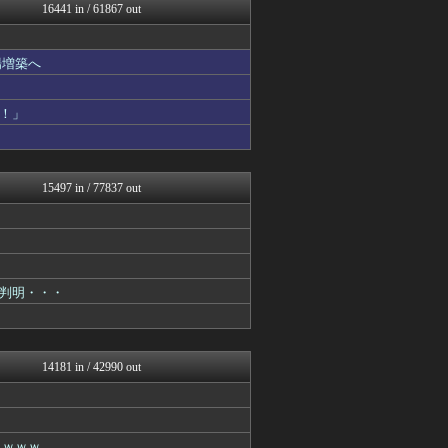
まぐろとにぼし
16441 in / 61867 out
国難にあってもの申す！！
【サッカー まとめ】サカラ...
なんじぇいスタジアム＠なん...
場増築へ
フィルダースチョイス
ボールパーク速報 海外の反...
キスログ
！」
国難にあってもの申す！！
奥様は鬼女-DQN返しまと...
スマブラ屋さん | スマブ...
なんJ PRIDE
15497 in / 77837 out
阪神タイガースちゃんねる
反日愚国 恨寓瘻
なんじぇいスタジアム＠なん...
結婚・恋愛ニュースぷらす
ラビット速報
なんJミュージアム
判明・・・
にゅーすアルー！
ゴールデンタイムズ
不思議.net - 5ch...
奥様は鬼女-DQN返しまと...
14181 in / 42990 out
鬼女はみた -修羅場・恋愛...
はーとログ
いたしん！
えっ!?またここのサイト?
ｗｗｗｗ