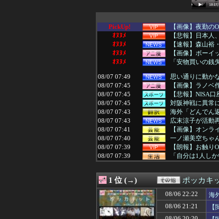
PickUp!
【画像】夜勤のO
ｵﾇﾇﾒ
【悲報】日本人、
ｵﾇﾇﾒ
【速報】森山裕・
ｵﾇﾇﾒ
【画像】ボーイ
ｵﾇﾇﾒ
「安物買いの銭失
08/07 07:49
思い通りに動かな
08/07 07:45
【画像】ラノベ作
08/07 07:45
【悲報】NISA口
08/07 07:45
対阪神戦に異常
08/07 07:43
海外「どんでん返
08/07 07:43
広末涼子が活動
08/07 07:41
【画像】オンライ
08/07 07:40
一ノ瀬美空ちゃ
08/07 07:39
【朗報】お触りO
08/07 07:39
「自分は1人し
08/07 07:35
【悲報】Z世代
08/07 07:35
子どもが中学受験
1 位 (→)
ポッカキ
08/07 07:34
【大地震】専門家
08/07 07:34
【画像】洋服の
08/06 22:22
海
08/07 07:34
【画像】中村敬斗
08/06 21:21
【
08/07 07:33
カープ安仁屋、
08/07 07:31
2歳半の息子が
08/06 20:20