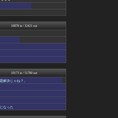
ガジェット2ch
mutyunのゲーム+αブ...
BIPブログ
なんJ PRIDE
VIPPER速報
ガハろぐNewsヽ(･ω･...
10878 in / 32421 out
キスログ
あらまめ2ch
かんにゅー -韓国の反応-
JDM速報 海外の反応
アルファルファモザイク＠ネ...
オレ的ゲーム速報＠刃
フットボール速報
キニ速
修羅場ハザード -復讐・D...
ぶる速-VIP
10173 in / 51780 out
バズッター速報
題解決じゃね？」
ゲーム魔人
なんじぇいスタジアム＠なん...
まとめたニュース
はーとログ
Samurai GOAL
アルファルファモザイク＠ネ...
になった
アニはつ -アニメ発信場-
アナ速‐女子アナ画像速報