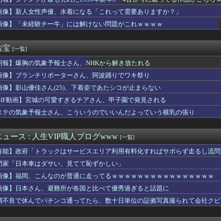
遂に9070mAh（そこらの最新スマホの約2倍）のバッテリーを...
ロックス株価70％急落でXboxに千載一遇の好機到来」
画像】新人女性声優、水着になる「これって需要ありますか？」
ん(30)のお乳房がコチラwwwwwwwwwwww
画像】「未経験チー牛」には解けない問題がこれｗｗｗｗ
Go「SNS最大のﾃﾞﾒﾘｯﾄは口を開く価値がない奴が発信で...
億円売り上げるキャバ嬢が自殺配信したらしい・・・
震発生時の手術室の様子が公開される
お宝
[一覧]
職場不倫が多すぎる理由がマジでヤバイｗｗｗｗ
朗報】爆胸の気象予報士さん、NHKから解き放たれる
っていうゲームを2作連続クリアした
杯予選で審判を性接待して買収していたことが判明！ 何と日本も巻...
画像】ブランチリポーターさん、阿波踊りでワキ祭り
ぜ日本の軽トラックはアメリカのピックアップトラックの代わりにな...
画像】影山優佳さん(25)、下着姿であたシコが止まらない
い男性の6割超が「人生の敗者」 株式投資が自信喪失の原因に
探偵八雲』 『万能鑑定士Ｑの事件簿』 『東京レイヴンズ』など...
GIF動画】宮城の可愛すぎるチアさん、甲子園で発見される
ンダサッカー界に衝撃 若き主将が死去 携帯電話強盗に抵抗した末...
ステの気象予報士さん、こういうのでいいんだよっていう横乳の張り
れない運転、限界突破する
るバウンサーちょうだい！」私「犬が使ってるから無理です」→断っ...
志さん、大勢の若いファンに囲まれてご満悦・・・
ュース : 人生VIP職人ブログwww
[一覧]
セッ○スしてきた結果ｗｗｗｗｗｗｗｗwwww
有能】政府「トラックはサービスエリア利用有料化すればサボらず走るし流問
ースの「世界に5種しかない飛行能力」発言の謎が解けるWWW
合のジャイアンツ松本剛さんの打撃成績WWWWWWWWWWWWW...
門家「日本車はダサい、見てて恥ずかしい」
口するやつｗｗｗｗｗｗｗｗｗｗｗｗｗｗｗｗｗｗｗｗｗｗｗｗ
画像】福岡、こんなのが普通に走ってるｗｗｗｗｗｗｗｗｗｗｗｗｗｗｗｗ
ザーワイ、子供の担任と朝を迎える
画像】日本さん、避難所が各国と比べて優秀過ぎると話題に
ファン、W杯決勝の再試合を求める署名活動を開始ｗｗｗ
『美少女戦士セーラームーン』のセーラーウラヌス←くっそかわいい...
調不良で休んでパチンコ通ってたら、数十日単位の証拠写真撮られて会社クビ
書の戸愚呂弟さん、地獄で最も過酷な冥獄界を選ぶｗｗｗ
な実さんの妊娠後の胸がヤバいことになってる