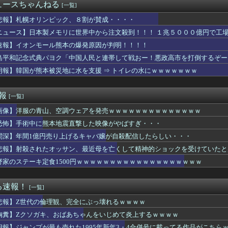
キュウリのからし漬けが大好きで
ュースちゃんねる
[一覧]
0機種にバックドア、外部から完全制御のおそれ [8/6]
んのクリスタルパレス移籍…まだ確定ではなかったｗｗｗｗｗ
悲報】札幌オリンピック、８割が賛成・・・・
29
ニュース】日本製メモリに世界中から注文殺到！！！ １兆５０００億円で工
評「競馬の話以外は会話がなく意思疎通ができなかった」大谷「マジ...
速報】イオンモール熊本の爆発原因が判明！！！！
今永昇太のユーモアが全米を笑わす【MLB】
那の浮気発覚！ホテル代ケチって自宅連れ込み…その結果がヤバいｗ...
島平和記念式典パヨク「中国人民と連帯して戦おー！悪政高市を打倒するぞー
姓が多いのか…韓国の姓は250、日本は30万…歴史的背景を米学...
朗報】韓国が熊本被災地に水を支援 ⇒ トイレの水にｗｗｗｗｗｗｗ
ーでお金を入れた瞬間、友人を突き飛ばし子供にプさせるスウェット...
マがいたので、遠方だけどPixelの100倍ズームで頑張って...
、左遷
速報
[一覧]
た2試合で去年1年間のラモヘルを超えてしまう
画像】洋服の青山、空調ウェアを発売ｗｗｗｗｗｗｗｗｗｗｗｗｗｗ
 パヨク「アジア人民、中国人民と連帯して戦おー！悪政高市を打倒...
、1231円にｗｗｗｗ
恐怖】手術中に熊本地震直撃した映像がやばすぎ・・・
寿司が美味しいと思うスーパー 3位『ヤオコー』 2位『イオン』...
闇深】年間1億円売り上げるキャバ嬢が自殺配信したらしい・・・
ん(30)のおつぱいが凄いwwwwwwwwwwww
JKがお◯ぱい見せてくれたｗｗｗwｗｗｗｗｗｗｗｗ❤
悲報】射殺されたオッサン、最近母を亡くして精神的ショックを受けていたと
ース武器化」が裏目に、世界で重レアアース供給網の構築が加速
野家のステーキ定食1500円ｗｗｗｗｗｗｗｗｗｗｗｗｗｗｗｗｗｗｗ
灼熱地獄へ 一方で東日本は気温が下がる
半グレ、怖すぎる⇒ｗｗｗｗ（※画像あり）
ーパーで万引き団が、子供を同じ幼稚園に通わせてるママ３人組だっ...
る速報！
[一覧]
してるんですか！？」婆さん「腕が抜けないのよ…助けて！」→帰宅...
悲報】Z世代の倫理観、完全にぶっ壊れるｗｗｗｗ
お腹をナデナデする妊婦がウザイ💢それ自慢なの？💢💢💢」
の尻ｗｗｗｗ
胸糞】Zクソガキ、おばあちゃんをいじめて炎上するｗｗｗｗ
ンでお持ち帰りした変態女のマ◯コに亀頭だけ突っ込んで寝たフリし...
朗報】ジャンプが最も売れた1995年新年3・4合併号に載ってる作品がこちら