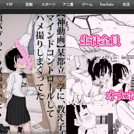
VIP
芸能
スポーツ
アニ漫
ゲーム
YouTube
生活