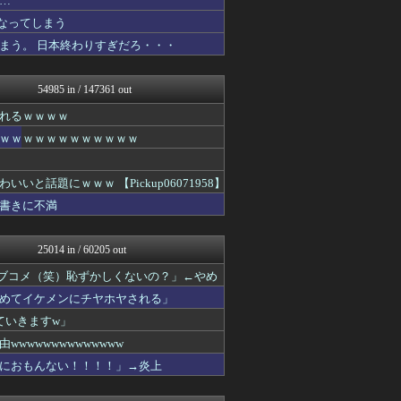
…
ぴこ速(〃'∇'〃)？
なってしまう
ああ言えばForYou
まう。 日本終わりすぎだろ・・・
パチンコ・パチスロ.com
プロデューサーさんっ！SS...
ラビット速報
54985 in / 147361 out
アルファルファモザイク＠ネ...
2ch名人
れるｗｗｗｗ
U-1 NEWS.
ｗｗｗｗｗｗｗｗｗｗｗｗ
日本第一！ニュース録
/)；｀ω´)＜国家総動...
異世界転生まとめ速報
話題にｗｗｗ 【Pickup06071958】
ゴールデンタイムズ
書きに不満
世界の憂鬱 海外・韓国の反...
バズッター速報
バスケまとめ・COM
25014 in / 60205 out
なんじぇいスタジアム＠なん...
じわ速 芸能ニュースまとめ
ラブコメ（笑）恥ずかしくないの？」←やめ
まとめCUP
めてイケメンにチヤホヤされる」
U-1 NEWS.
浮気ちゃんねる
ていきますw」
NEWSまとめもりー｜2c...
wwwwwwwwwwww
ヒーローNEWS
におもんない！！！！」→炎上
わーすぽ 海外の反応
鷹速@ホークスまとめブログ
モナニュース