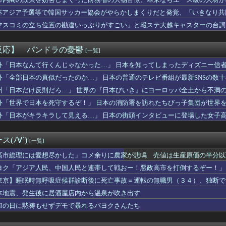
気だから高ボッチに行って来たった
りーか、リグゼコーチから実家スーパーのフルーツ盛り合わせをもら...
杯アジア予選等で韓国サッカー協会がやらかしまくりだと発覚、「いきなり共
トールはなんて呼べばいいんだろうね
する声も……
マスコミの立ち位置の勘違いっぷりがすごい」と報ステ大越キャスターの台詞
想尽かした」コメ余りに農家が悲鳴 売値は生産原価の半分以下に…...
ようという思惑がひしひしと
ューマノイドｷﾀ━━━━━━(ﾟ∀ﾟ)━━━━━━ !!!!...
た自動販売機」を貼っていく【珍百景】
反応】 パンドラの憂鬱
[一覧]
の空挺兵、パラシュートが開かずに墜落してしまう。
音さん、やはりデカかった・・・
外「日本なんて行くんじゃなかった…」 日本を知ってしまったディズニー信
スレンダーBODYガチでエグいって・・・ガチでエグいって・・・
外「全部日本の真似だったのか…」 日本の普通のテレビ番組が最新SNSの数
るならもう付き合えない」呼んでない集まりに迷惑仲間を連れてくる...
州「日本だけ反則だろ…」 世界の『日本びいき』にヨーロッパ全土から不満
さかの事実が... 正源司陽子、あのトラブルについて言及
続け、能面のようになった母。娘の私が『自分の幸せを考えて』と伝...
外「世界で日本を死守するぞ！」 日本の消防署を訪れたちびっ子集団が世界
ね？」と頻繁に確認してくる旦那がうざい。結婚してもう６年にもな...
外「日本がキラキラして見える…」 日本の街頭インタビューに登場した女子
師を逮捕 女児のわいせつ画像データ１０点を所持 「全米行方不明...
店が流行らせようとしてガチで失敗したものｗｗｗｗｗｗｗｗｗｗｗ...
食う松本まりかさん、なんかヤバい
(ﾉ∀`)
[一覧]
杯が6ドルって何なんだ、レシートを二度見した」値上げで買うのを...
ポが増えてきた反面、面倒になったこともある
高市総理には愛想尽かした」コメ余りに農家が悲鳴 売値は生産原価の半分以
日本のワンルーム、台所まで徒歩30秒」
」農家も
ヨク「アジア人民、中国人民と連帯して戦おー！悪政高市を打倒するぞー！」
象予報士さん、NHKから解き放たれる
東京】睡眠時無呼吸症候群診断後に死亡事故＝運転の無職男（３４）、独断で
』 櫻坂46『251,590』←これ
4万円負担増 30代住宅ローンで、内閣府試算
本地震、発生後に居酒屋店内から温泉が吹き出す
父が退職。父「退職金も渡したよな？」母「貯金なんてないよー」父...
和の日に黙祷もせずデモで暴れるパヨクさんたち
ションが盗られた報告者に「飲まなくて良かった」と多数の意見が寄...
ェアコレクション「UNDER Y’...