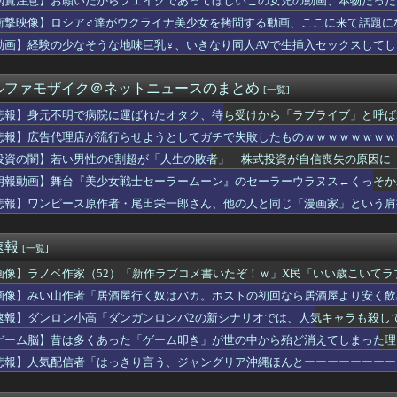
閲覧注意】お願いだからフェイクであってほしいこの女児の動画、本物だった
ツを見せるためだけのアニメ」あったでしょｗｗｗｗｗ
衝撃映像】ロシア♂達がウクライナ美少女を拷問する動画、ここに来て話題に
見ても面白い
スロは適度に楽しむ遊びです。 のめり込みに注意しましょう。」←...
動画】経験の少なそうな地味巨乳♀、いきなり同人AVで生挿入セックスしてし
久井留美「夢を作って、いつか遊んで」
結の妹、本田望結より実ってしまうｗｗｗｗｗｗｗｗ
ルファモザイク＠ネットニュースのまとめ
[一覧]
で病院に運ばれたオタク、待ち受けから「ラブライブ」と呼ばれるｗ...
ン棋士”S6”が登場 渡辺明九段大激怒😤👎👎
悲報】身元不明で病院に運ばれたオタク、待ち受けから「ラブライブ」と呼ば
ル政策をゴリ押しした東京大学、貯金から無駄金を垂れ流しまくった...
悲報】広告代理店が流行らせようとしてガチで失敗したものｗｗｗｗｗｗｗｗ
の爆発「配管が損傷しガス漏れ、着火した可能性」福岡酸素、経産省...
速鉄道！」中国「大赤字！」インドネシア「運営会社の株式購入！（...
投資の闇】若い男性の6割超が「人生の敗者」 株式投資が自信喪失の原因に
系のせいでアニメ後進国になったと言っても過言じゃない
朗報動画】舞台『美少女戦士セーラームーン』のセーラーウラヌス←くっそかわいいと
E、ついに通じない世代が現れる
悲報】ワンピース原作者・尾田栄一郎さん、他の人と同じ「漫画家」という肩
本との関係が深い地球の裏側の国がこちらです‥」→「国境を越えた...
若い女)にチ○コ拭かれたらｗｗｗｗｗｗｗwwww
なバスケ選手は誰か？」アンケートでマイケル・ジョーダンが圧倒的...
速報
[一覧]
戦艦トランプ」、一隻作るのに4兆円かかる模様wwwwwww
アイドルさん、表情もカラダもS♡X女になってしまうｗｗｗ
画像】ラノベ作家（52）「新作ラブコメ書いたぞ！ｗ」X民「いい歳こいて
メン行ったら無茶苦茶だった...
れｗと話題に
画像】みい山作者「居酒屋行く奴はバカ。ホストの初回なら居酒屋より安く飲
妨害しまくった財務省の大物官僚、本来ならエース級の人材が就くは...
された。従妹はYouTubeの企画をマネをして「別れさせごっこ...
速報】ダンロン小高「ダンガンロンパ2の新シナリオでは、人気キャラも殺し
ーぱみゅぱみゅ、うっかり本名を告白してしまう！！！！！
ゲーム脳】昔は多くあった「ゲーム叩き」が世の中から殆ど消えてしまった理由ww
イス】「DXマイスドライバー」など、玩具の予約受付が開始！！プ...
悲報】人気配信者「はっきり言う、ジャングリア沖縄ほんとーーーーーーーー
本塁打ずつの共演！ドジャース6連敗！（海外の反応）
の山川穂高が一軍に上がれない理由
じゅんの反戦漫画、意味不明すぎる…ネット「量産型左翼の最底辺み...