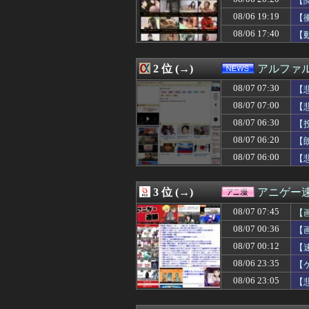
【
08/07 07:30
【画像】「パン
08/06 19:19
【
08/07 07:30
涼宮ハルヒ、今
08/06 17:40
08/07 07:30
「パチンコ・パチ
【
08/07 07:30
【デレマス】和
08/07 07:30
【画像】本田望
2 位 (→)
アルファ
08/07 07:30
【悲報】身元不明
08/07 07:30
女性セブンにイケメ
08/07 07:30
【
08/07 07:29
非現実的なリベラ
08/07 07:00
【
08/07 07:29
イオンモール熊本
08/07 07:28
インドネシア「高
08/07 06:30
【
08/07 07:27
【悲報】なろう
08/07 06:20
【
08/07 07:26
【悲報】 TUB
08/07 06:00
【
08/07 07:25
韓国人「意外に日
08/07 07:25
【驚愕】看護師(
08/07 07:20
「歴代で最も偉大
3 位 (→)
アニゲー
08/07 07:20
ランプ肝入りの「
08/07 07:19
【画像】元NMB
08/07 07:45
【
08/07 07:15
意識高い系のラー
た
08/07 00:36
【
08/07 07:13
高市内閣の政策を
08/07 07:12
08/07 00:12
従妹が現行犯逮捕
【
08/07 07:12
【衝撃】きゃり
08/06 23:35
【
08/07 07:12
【仮面ライダーマ
08/06 23:05
【
08/07 07:12
大谷とPCAが2
08/07 07:11
二軍で無双状態
08/07 07:11
【画像】いしかわ