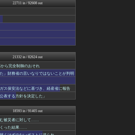
22711 in / 92608 out
なんじぇいスタジアム＠なん...
おーるじゃんる
なんJミュージアム
ぶる速-VIP
不思議.net - 5ch...
トレンドの通り道
サイ速
まとめたニュース
軍事・ミリタリー速報☆彡
/)；｀ω´)＜国家総動...
21332 in / 82624 out
修羅場ライフ速報
海外トークログ
外部から完全制御のおそれ
女子アナお宝画像速報－5c...
た」財務省の言いなりではないことが判明
VIPPER速報
わんこーる速報！
おたくみくす 声優まとめ
ガス保安法などに基づき、経産省に報告
いたしん！
公表する方針を決定した」
遊戯王マスターデュエルまと...
GUNDAM.LOG｜ガン...
最強ジャンプ放送局
18593 in / 91405 out
なんJ PRIDE
うまぴょいチャンネル -ウ...
む被災者に対して……
資格ちゃんねる
くった結果……
ウマ娘まとめ速報うまろぐ
就くはずのないポストに送られ……