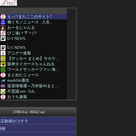
えっ!?またここのサイト?
働くモノニュース : 人生...
おーるじゃんる
ぴこ速(〃'∇'〃)？
U-1 NEWS.
U-1 NEWS.
アニゲー速報
【サッカー まとめ】サカラ...
阪神タイガースちゃんねる
ワールドサッカーファン 海...
まとめたニュース
mashlife通信
坂道情報通～乃木坂46まと...
不思議.net - 5ch...
おうち速報
わんこーる速報！
子育てちゃんねる
119814 in / 80442 out
大地震・前兆・予言.com...
VIPPER速報
修正動画がコチラ
筋肉速報
動画
広島東洋カープまとめブログ...
気団談