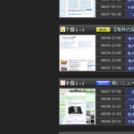
08/07 07:00
【画像】いい天
08/07 07:00
【ホロライブ】り
08/07 05:53
W
08/07 07:00
【艦これ】ヴァ
及
08/07 04:39
「
08/07 07:00
「高市総理には愛
せ
08/07 07:00
ついに国産リアルヒ
08/07 07:00
世界の「変わっ
7 位 (→)
【海外の
08/07 07:00
【動画】ロシア
08/07 07:00
08/06 23:00
【朗報】佐倉綾
海
08/07 07:00
金村美玖さんの
08/05 23:00
海
08/07 07:00
【物議】「Bが来
08/04 23:00
欧
08/07 07:00
【日向坂46】ま
08/07 07:00
モラハラ父に耐え
08/03 23:00
海
08/07 07:00
「俺の事好きだよ
08/02 23:00
海
08/07 07:00
【三重】小学校講
08/07 07:00
【悲報】広告代理
08/07 07:00
【動画】ピザを
8 位 (→)
痛いニュース
08/07 07:00
海外「コーヒー1
08/07 07:00
08/07 07:00
【ウマ娘】スキ
「
08/07 07:00
【朗報】韓国人「
る
08/06 23:01
パ
08/07 07:00
【朗報】爆胸の気
08/06 22:02
【
08/07 06:58
≠ME『313,813
08/07 06:57
【金利上昇】年2
08/06 21:03
熊
08/07 06:57
年収1500万の
08/06 20:31
平
08/07 06:57
ネタで買ったポー
08/07 06:56
Y’sが新アンダーウ