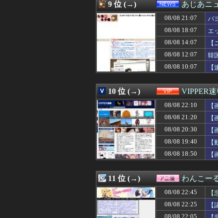
08/08 22:00
スタバで大量にい
9 位 (→)
あじあニ
08/08 22:00
【熊本地震】車中
08/08 21:07
08/08 22:00
【艦これ】ひみつ
パ
08/08 22:00
海外「日本のメデ
08/08 18:07
エ
08/08 22:00
海外「ほら、明か
08/08 14:07
【
08/08 22:00
『幻想水滸伝 ス
08/08 22:00
【画像】温泉美
08/08 12:07
韓
08/08 22:00
【朗報】Amazo
08/08 10:07
【
08/08 21:59
【画像】週刊少
08/08 21:59
カラオケボックス
08/08 21:58
【朗報】渡辺莉奈
10 位 (→)
VIPPER
08/08 21:57
都繁華街のガード
08/08 22:10
【
08/08 21:57
ボロ戸建て契約
08/08 21:57
彼と初めての夜。
08/08 21:20
【
08/08 21:57
1人暮らしの親友
08/08 20:30
【
08/08 21:57
仙台 寒いです
08/08 21:57
08/08 19:40
チャレンジの答え
【
08/08 21:57
【人生終了のお知
08/08 18:50
【
08/08 21:55
「外国人受け入
08/08 21:55
【J1第1節 名
08/08 21:55
2026年度 暑さ
11 位 (→)
わんこー
08/08 21:54
【朗報】HIKAK
08/08 22:45
【
08/08 21:52
【FF14】Swi
08/08 21:52
【阪神】京セラD
08/08 22:25
【
08/08 21:52
【画像】セブンイ
08/08 22:05
【