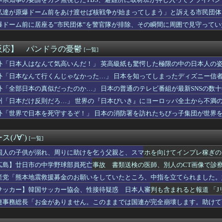
交物のエロ漫画←これｗｗｗ
アップルってもうダメなんか？
私達が原爆ドーム前をあけ渡せば核戦争が始まってしまう」と訴える市民団体
声優、結婚ｗｗｗｗ
爆ドーム前に居座る”市民団体”を警官隊が排除、その瞬間に周囲で見守って
溺れ、周りに助けを乞う父親と、スマホを向けてインプレ稼ぎの見物人
元夫から「もう一度続きをはじめましょう」とメールが届いた。やり...
るヒッチハイカー、見つかる
反応】 パンドラの憂鬱
[一覧]
ーター】いくら頭が良くてもOSをその場で書き換えられるのか
夢のポップスター｣公演初日のお弁当がコチラです！！！
外「日本人はなんて気高いんだ！」 英高級紙も驚愕した極限の中の日本人の
スマホゲーム、倒産も急増 過去最多ペースで推移 「当たれば一攫...
外「日本なんて行くんじゃなかった…」 日本を知ってしまったディズニー信
を食いつぶす48歳ひきこもり…絶望の底から家族を救ったのは『障...
外「全部日本の真似だったのか…」 日本の普通のテレビ番組が最新SNSの数
ください、これが主君に甘やかされる女騎士の姿です。
公式、こういうのでいいんだよ丼を作る
州「日本だけ反則だろ…」 世界の『日本びいき』にヨーロッパ全土から不満
(❤︎)「マチアプで初マッチしたンゴ！ガチで可愛い女子大生💕...
外「世界で日本を死守するぞ！」 日本の消防署を訪れたちびっ子集団が世界
「下書き然としている ᯠ_ ̫ _ᯄ Ⳋ」←『中々の出来栄え...
震で大分の温泉キャンセル相次ぐ 被害なしでも旅行先変更
松屋の牛めし、豚めし、カレー、うなぎ、とんかつなどなどの冷凍食...
(ﾉ∀`)
[一覧]
スペシャルクイズ！」
】自慢にならないレベルのラブライブ!に関する報告をするスレ
国人の子供が溺れ、周りに助けを乞う父親と、スマホを向けてインプレ稼ぎの
定期的に行っては「こんなもんか…」ってなるラーメン屋wwwww...
広島】廿日市の中学野球部員死亡事故 書類送検の医師、別人のCT画像で診
た」 祭り中止
産党「熊本地震救援募金のお願いをしていたところ、中指を立てられました。
人会RUSTで暴れまわりそうだな…
歩のムチムチミルタンクボディ、性的すぎんだろ・・・
サッカー】韓国サッカー協会、性接待疑惑 日本人審判も含まれると報道 「J
あ、なるほどくん。」ナルホド「ん？どうしたの。」
連事務総長「お金がありません。このままでは国連が完全崩壊します。助けて
展したらお前らは皆クビになるわ」→未だかつてAIのせいで失業し...
イオンさん、溶けるwwwwwwwwwwwww