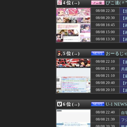
4 位 (→)
ぴこ速(〃'
08/08 22:12
6年の夫婦生活に
08/08 22:12
【衝撃】さかな
08/08 22:30
【
08/08 22:11
「タトゥー入れて
08/08 20:30
【
08/08 22:11
【赤モンキー】「
08/08 16:45
08/08 22:11
今のチュニドラ
【
08/08 22:10
【画像】まんさ
08/08 15:00
【
08/08 22:10
【画像】女優・
08/08 13:30
【
08/08 22:10
【画像】地下ア
08/08 22:10
【速報】トランプ
08/08 22:10
元ＴＢＳ山本里菜
5 位 (→)
おーるじ
08/08 22:09
【悲報】AI扱い
08/08 22:09
4ヵ月前に来た派
08/08 22:10
【
08/08 22:09
【悲報】17歳で
り
08/08 21:40
共
08/08 22:09
にじさんじのフレ
と
08/08 21:10
08/08 22:08
【ウマ娘】学業
【
08/08 22:08
【試合結果】阪神vs
い
08/08 20:40
【
08/08 22:06
私が風呂に入った
08/08 20:10
【
08/08 22:06
【動画あり】ボ
し
08/08 22:05
もしかして民主
08/08 22:05
理系女子「ガンダ
6 位 (→)
U-1 NEWS
08/08 22:05
【悲報】女芸人の
08/08 22:05
【動画】役満ボデ
08/08 22:40
自
08/08 22:05
【朗報】ホロライ
08/08 21:39
フ
08/08 22:05
【悲報】Uber
08/08 20:39
熊