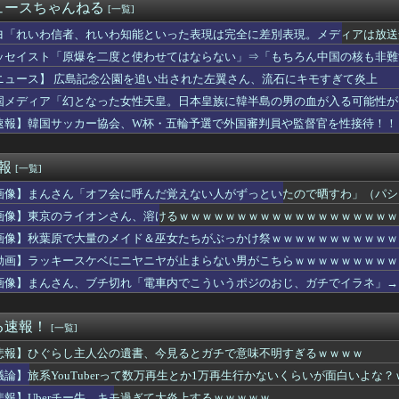
るMacBookいじってる奴って何やってんの？
ュースちゃんねる
[一覧]
泊避難して留守の家からエアコン室外機盗む 警察に「室外機が盗ま...
の通り道 他
ヨ「れいわ信者、れいわ知能といった表現は完全に差別表現。メディアは放送
ィアを楽しめないことにうんざりだ。ウィーブの評判のせいで自分も...
ッセイスト「原爆を二度と使わせてはならない」⇒「もちろん中国の核も非難
りが見えるでしょ。シェリーが待ってるの」一週間寝たきりの人が立...
ニュース】 広島記念公園を追い出された左翼さん、流石にキモすぎて炎上
ターリープ』とりあえず討伐進めればいいのかなこれ?
女さん、濡れタオルでお尻の形が透けてしまう
国メディア「幻となった女性天皇。日本皇族に韓半島の男の血が入る可能性が
nプライムビデオ、8月の配信作品が異次元の凄さ！体感気温50...
速報】韓国サッカー協会、W杯・五輪予選で外国審判員や監督官を性接待！！
年ジャンプ、世代交代に失敗
で15歳少女に飲酒させ性的暴行 54歳男逮捕
(17)、色白ムチムチ太ももが・・・！！！
速報
[一覧]
下で小さな冷たい空気の塊に顔を突っ込んだ途端なぜか急にﾀﾋにた...
画像】まんさん「オフ会に呼んだ覚えない人がずっといたので晒すわ」（パシ
予約しちゃった
私「痛い！どうしたの？」彼「実は俺、不能なんだ…」→初めての夜...
画像】東京のライオンさん、溶けるｗｗｗｗｗｗｗｗｗｗｗｗｗｗｗｗｗｗｗ
の家へ。広くて駅近、なのに格安…と来たら何か起きるのは夜だろう...
画像】秋葉原で大量のメイド＆巫女たちがぶっかけ祭ｗｗｗｗｗｗｗｗｗｗｗ
（みなさんの住んでるところは、暑いですか？）
を丸写しして、宿題はやった詐欺だったことが発覚し、子供と大喧嘩...
動画】ラッキースケベにニヤニヤが止まらない男がこちらｗｗｗｗｗｗｗｗｗ
らせ】パーティで出会った女とフリンしたら脅迫された「やるだけや...
画像】まんさん、ブチ切れ「電車内でこういうポジのおじ、ガチでイラネ」→
れ反対」大幅増 東大調査、若い世代で多く
古屋×清水】清水は北川の完璧なボレーと無失点で白星スタート！ホ...
のピークはいったん終了かも [8/8]
る速報！
[一覧]
INの鬼茶、怒りの半額セール怪開始WWWWWWWWWWWWW...
悲報】ひぐらし主人公の遺書、今見るとガチで意味不明すぎるｗｗｗｗ
tch2版の携帯モードで絶アレキサンダー討滅戦をクリアした猛...
の観客が一斉に帰路につく寂しい光景 ８回代打立石正広が満塁で見...
議論】旅系YouTuberって数万再生とか1万再生行かないくらいが面白いよな
レブンのバイト「AIにちいかわの画像を食わせてっと………できた...
悲報】Uberチー牛、キモ過ぎて大炎上するｗｗｗｗｗ