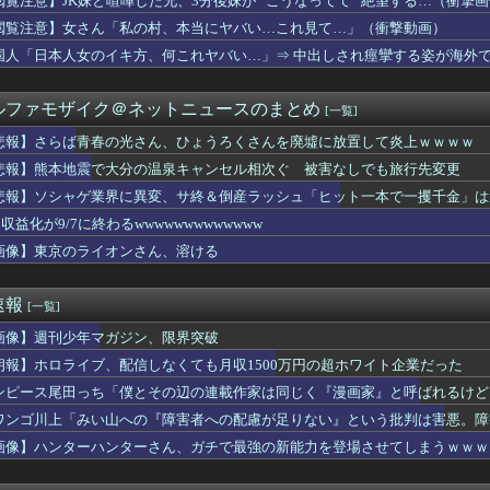
閲覧注意】JK妹と喧嘩した兄、3分後妹が ”こうなってて” 絶望する…（衝撃
望届出したら指名するよ」高校生「いえ大学か社会人に行きます」こ...
閲覧注意】女さん「私の村、本当にヤバい…これ見て…」（衝撃動画）
違う」冨安健洋、パレス移籍当日にデビュー！圧巻3連続ブロックも...
年マガジン、限界突破ｗｗｗｗｗｗｗｗ
国人「日本人女のイキ方、何これヤバい…」⇒ 中出しされ痙攣する姿が海外
兵衛食わせたら言いそうなこと
るスクーターと車が衝突し高校生ら2人が死傷、車の運転手を逮捕
ルファモザイク＠ネットニュースのまとめ
[一覧]
青春の光さん、ひょうろくさんを廃墟に放置して炎上ｗｗｗｗ
貧乏揺すり背中のけぞりキョロ厨カンスケデブがウザすぎて心が折れ...
悲報】さらば青春の光さん、ひょうろくさんを廃墟に放置して炎上ｗｗｗｗ
リーレンとかいうアウラを退場させてから駄作になった作品ｗｗｗｗ...
悲報】熊本地震で大分の温泉キャンセル相次ぐ 被害なしでも旅行先変更
な夫。家事は最低全部やるって合意してるけど、ミスが多いと任せた...
りしたよ！」俺「それ、生肉のままじゃないか！」→食べてしまった...
悲報】ソシャゲ業界に異変、サ終＆倒産ラッシュ「ヒット一本で一攫千金」は
飲食”複数の早大生が関与か 大学が異例の注意喚起
収益化が9/7に終わるwwwwwwwwwwwww
度は男の７倍 クリトリスの感度はチンコの２０倍wwww
画像】東京のライオンさん、溶ける
Tuberって数万再生とか1万再生行かないくらいが面白いよな...
に離婚を提示される
氏持ちギャル「ねぇもうやめて！」⇒ マ○コは正直だった結果…
速報
[一覧]
新選組が失脚した理由…ネット「自分達自身がカルト化していること...
】審判への性接待疑惑、大韓サッカー協会が声明「現在は一切発生し...
画像】週刊少年マガジン、限界突破
カー協会が過去に20人の外国人審判らに不謹慎接待をしていた証拠...
朗報】ホロライブ、配信しなくても月収1500万円の超ホワイト企業だった
 世界の若者に「最も人気な都市」＝5年連続1位
りがとう」と言ったネット民、袋叩きにされてしまう…
ンピース尾田っち「僕とその辺の連載作家は同じく『漫画家』と呼ばれるけど
・シティの新シーズンはどうなる？（海外の反応）
ワンゴ川上「みい山への『障害者への配慮が足りない』という批判は害悪。障
もりの女更生ドキュメントでドエロい放送事故ｗｗｗ
画像】ハンターハンターさん、ガチで最強の新能力を登場させてしまうｗｗｗ
RySのソロライブ、ゲストはふーたんとMOTSUさん！！
カ売って、義妹が買った流れになってしまった。その勘違いが思わぬ...
子、揺れるおっぱいにしか目がいかないwww【料理】