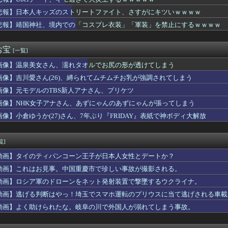
のモジタバ・ハメネイ師が「危篤状態」？ イラン大統領「意思疎通...
カー、ついに206cmのドリブラーが出てくるｗｗｗｗｗｗｗｗｗ...
悲報】日本人キッズのストリートファイト、さすがにキツいｗｗｗｗ
がガチで美人すぎると話題に…（※画像あり）
悲報】靖国神社、境内での「コスプレ衣装」「軍装」を禁止にするｗｗｗｗ
ると家政婦以下の扱い…耐え続けた男の決断がこれｗｗｗｗ
ラウンドガール美女・愛花、初水着グラビアが美しすぎるwwwww...
デメリット、意外と少ない
お宝
[一覧]
イージス艦のトマホーク実射試験を批判「国際社会は新型軍国主義を...
画像】温泉美女さん、濡れタオルでお尻の形が透けてしまう
ドジムにエチエチな格好した女が現れるｗｗｗｗｗｗｗｗｗｗｗｗ
きになる物や良さが分かる物といえば？
画像】吉川愛さん(26)、縛られてムチムチお乳が強調されてしまう
ブランチの長谷川美月さんの胸が意外とある件
画像】元モデルのTBS新人アナさん、プリケツ
のジョセフさん「努力C才能A血統S」←コイツが人気ある理由ｗｗ...
役立った物
画像】NHK女子アナさん、あずにゃんのあずにゃんが張ってしまう
ブ着てタバコ吸いながら記者会見する奴ｗｗｗｗｗｗｗｗｗｗｗｗ...
画像】小倉ゆうか(27)さん、7年ぶり『FRIDAY』表紙で神ボディ大解放
の友だち。1ヶ月前から遊ぶ約束をしていたのに、5日前になってい...
ない耳のアクセサリー
オケについてきた特に仲良くないA。部屋に入って早々「点数出そう...
覧]
けど男性恐怖症
動画】タイのティパンコーン王子が日本人女性とデートか？
ップスを着ていったらみんなのいる前で後輩が「なんで今日はピンク...
い40代後半男性とランチ。だがランチ奢るって言ってたのになぜか...
動画】これはお見事。中国重慶市で珍しい事故が撮影される。
求が届いた…
動画】ロシア軍のドローンをネット発射装置で撃墜するウクライナ。
1 関東第一 英明・松原が走者一掃勝ち越しタイムリー2塁打、...
動画】逃げる判断はやっ！埼玉でスマホ運転のプリウスに当て逃げされる車載
キッズのストリートファイト、さすがにキツいｗｗｗｗ
ん、実は仮眠を取っていたWWWWWWWWWWWWWWWWWWW...
動画】よく助けられたな。岐阜の川で外国人が溺れてしまう事故。
ん、実は仮眠を取っていたWWWWWWWWWWWWWWWWWWW...
デメリット、意外と少ない