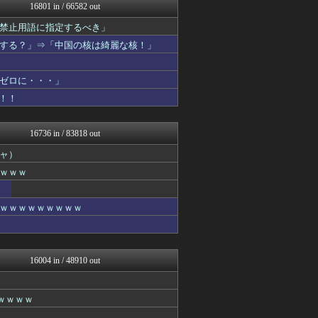
ゆるゲーマー遅報
16801 in / 66582 out
みそパンNEWS
禁止用語に指定するべき」
あ艦これ ～艦隊これくしょ...
ガラパゴスジャパン - 海...
する？」⇒「中国の核は綺麗な核！」
Ask Reddit まと...
けおけお速報
お～い！お宝
ゼロに・・・」
カンダタ速報
！！
漫画まとめ速報
ゴールデンタイムズ
乃木坂46まとめ 乃木りん...
16736 in / 83818 out
基地沢直樹-復讐・修羅場・...
ャ）
ガールズVIPまとめ
素敵な鬼女様
ｗｗｗ
基地沢直樹-復讐・修羅場・...
喪女リカ喪女ルカ┃鬼女・生...
喪女リカ喪女ルカ┃鬼女・生...
ｗｗｗｗｗｗｗｗｗ
基地沢直樹-復讐・修羅場・...
ガールズVIPまとめ
ドメサカブログ
国難にあってもの申す！！
16004 in / 48910 out
ガールズVIPまとめ
馬鳥速報
なんじぇいスタジアム＠なん...
？ｗｗｗｗ
ガールズVIPまとめ