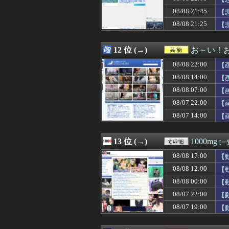
08/08 21:52
イラン最高指導者
08/08 21:45
08/08 21:51
【速報】日本サッ
【
08/08 21:50
安川電機の人事
08/08 21:25
【
08/08 21:50
【悲報】帰宅す
08/08 21:50
【巨乳画像】K1
08/08 21:50
左ハンドル車の
12 位 (→)
お～い！
08/08 21:50
中国国防省、海自
08/08 22:00
【
08/08 21:49
【画像】ゴール
08/08 21:49
大人になって好
08/08 14:00
【
08/08 21:48
【画像】王様の
08/08 07:00
【
08/08 21:48
【朗報】ジョジョ
08/07 22:00
08/08 21:48
ベビーグッズで
【
08/08 21:47
【悲報】バスロー
08/07 14:00
【
08/08 21:47
ドタキャン常習犯
08/08 21:47
痛くなくて落ち
08/08 21:47
同僚数名とのカラ
13 位 (→)
1000mg
[一
08/08 21:47
彼氏・夫がいる
08/08 17:00
【
08/08 21:47
職場にピンクのト
08/08 21:47
はじめましてに近
08/08 12:00
【
08/08 21:46
【画像】開示請
08/08 00:00
【
08/08 21:45
1回戦 英明 4-
08/07 22:00
【
08/08 21:45
【悲報】日本人
08/08 21:45
【悲報】堀大輔さ
08/07 19:00
【
08/08 21:45
【悲報】堀大輔さ
08/08 21:45
左ハンドル車の