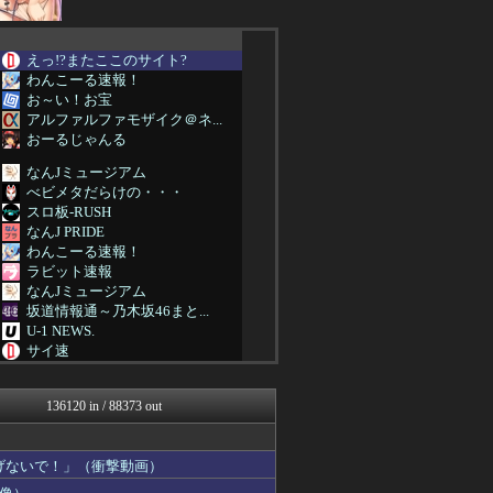
えっ!?またここのサイト?
わんこーる速報！
お～い！お宝
アルファルファモザイク＠ネ...
おーるじゃんる
なんJミュージアム
べビメタだらけの・・・
スロ板-RUSH
なんJ PRIDE
わんこーる速報！
ラビット速報
なんJミュージアム
坂道情報通～乃木坂46まと...
U-1 NEWS.
サイ速
アニゲー速報
哲学ニュースnwk
136120 in / 88373 out
不思議.net - 5ch...
子育てちゃんねる
ホロちゃんねる
げないで！」（衝撃動画）
筋肉速報
ウマ娘うまぴょい速報