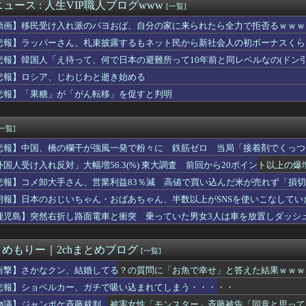
」月「8」日の試合で「88」分に背番号「8」サンフレッチェ広島...
ュース : 人生VIP職人ブログwww
[一覧]
ミデフォルメフィギュア「重音テト 通常衣装Ver.」「重音テト...
動画】移民受け入れ派のパヨおば、自分の家に来られたら全力で拒否るｗｗｗ
のピーク終了
就職した工場の休日が嘘ばっかなんだが
悲報】ラッパーさん、札束披露するもネット民から新社会人の初ボーナスくら
Kの体育祭、もはや風俗にしか見えないｗｗｗwｗｗｗｗｗｗｗｗ❤
悲報】韓国人「え待って、何で日本の避難所って10年前と同レベルなの(ドン
「批判覚悟で言います。10代の彼女と結婚しました」→オバサン達...
悲報】ロシア、じわじわと逝き始める
て髪型を決めてもらうあやめんとれんたん可愛い！！！【乃木坂46...
救援募金のお願いをしていたところ、中指を立てられました。中指が...
悲報】「果糖」が「がん転移」を促すと判明
ら友達とタイガーマスクの話をしていたら、後ろからおばさんが「寄...
夫が「第三者の立会人」を頼まれた。離婚理由はお嫁さんのヒスとか...
[一覧]
悲報】中国、橋の欄干が強風一発で粉々に 鉄筋ゼロ 当局「接着剤でくっつ
外国人受け入れ反対」大幅増56.3(%) 東大調査 前回から20ポイント以上の爆
悲報】コメ卸大手さん、営業利益83％減 高値で買い込んだ米が売れず「損
朗報】日本のおじいちゃん・おばあちゃん、半数以上がSNSを使いこなしてい
鹿児島】突然右折し路面電車と衝突 乗っていた男女3人は車を放置しダッシ
とめもりー｜2chまとめブログ
[一覧]
衝撃】さかなクン、結婚してる？の質問に「お魚で幸せ」と答えた結果ｗｗｗ
悲報】ショベルカー、ガチで吸い込まれてしまう・・・・・
物議】ジャンポケ斉藤裁判、被害女性「モンスター」斉藤被告「同意と思って