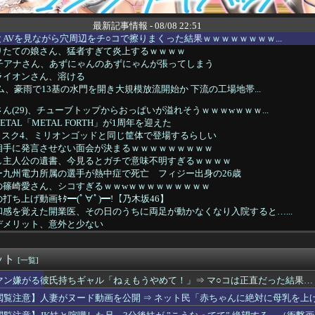
最新記事情報 - 08/08 22:51
AVを見ながら穴周辺をチ○コで擦りまくった結果ｗｗｗｗｗｗｗｗ...
りたての娘さん、猛者すぎて炎上するｗｗｗｗ
女子アナさん、あずにゃんのあずにゃんが張ってしまう
ライオンさん、溶ける
ダム、豪雨で13基の水門を開き大規模放流開始か 下流の工場地帯...
ん(29)、チューブトップからおっぱいが溢れそうｗｗｗwｗｗｗ...
ETAL「METAL FORTH」が1周年を迎えた
リスク4、ミリオンゴッドと同じ筐体で登場するらしい
相手に発言させない面会が決まるｗｗｗｗｗｗｗｗｗ
し主人公の遺書、今見るとガチで意味不明すぎるｗｗｗｗ
ー九州電力所属の選手が熱中症で死亡 フィジー出身の26歳
の篠崎愛さん、シコすぎるｗｗwｗｗｗｗｗｗｗｗｗ
ち上げ動画ｷﾀ━(ﾟ∀ﾟ)━!【乃木坂46】
感を覚えた開業医、その日のうちに両足が動かなくなり入院すると…...
デメリット、意外と少ない
年マガジン、限界突破
したくなる雑学、なんかある？
ット
生「私たちの体で戦争にいく男子を元気づけようよ！」←これ♡♡♡
[一覧]
罪率をデータとして公表すべきだと思う
マン嫌がる彼氏持ちギャル「ねぇもうやめて！」⇒ マ○コは正直だった結果…
こよりの視聴年代調査
閲覧注意】人妻がヌード動画を公開 ⇒ ネット民「赤ちゃんに絶対に母乳を上
人気アイドルのおっぱい◯輪流出ｗｗｗｗｗｗｗ
トルホルダーの中の人がタイトルホルダーのカードを引く動画