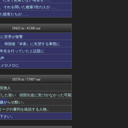
アニチャット
V系まとめ速報
、それを聞いた被爆3世の人が……
おたくみくす 声優まとめ
いた観客たちが……
痛いニュース(ﾉ∀`)
修羅の華-家庭・生活まとめ
いたしん！
19422 in / 41366 out
GUNDAM.LOG｜ガン...
AKB48タイムズ（AKB...
姿に世界が衝撃
PCパーツまとめ
者、帰国後『本家』に失望する事態に
凹凸ちゃんねる 発達障害・...
十年先を行っていたと話題に
ウマ娘まとめ速報うまろぐ
明日は何を食べようか
の声
キニ速
をメロメロに
VTuberNews
アルファルファモザイク＠ネ...
ほんわかMkⅡ
18576 in / 57007 out
えすえすログ
コンテンツ・声優 | ラブ...
見物人
ラーメン速報｜2chまとめ...
察した疑い 頭部出血に気づかなかった可能
登山ちゃんねる
嫌がらせ酷い」
ゲーム実況者速報＠YouT...
乃木通 乃木坂46櫻坂46...
リーグの審判を統括する人物」
SS 森きのこ！
下さい」
投資ちゃんねる
ネラーボイス