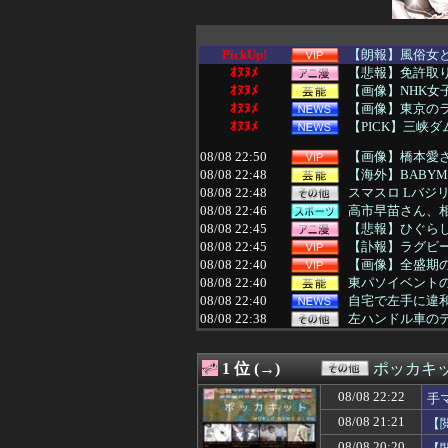
PickUp!
【朗報】風俗女と
ｵﾇﾇﾒ
【悲報】免許取
ｵﾇﾇﾒ
【画像】NHK
ｵﾇﾇﾒ
【画像】東京の
ｵﾇﾇﾒ
【PICK】三峡
08/08 22:50
【画像】橋本愛さ
08/08 22:48
【海外】BABYM
08/08 22:48
スマスロ Lバジ
08/08 22:46
高市早苗さん、
08/08 22:45
【悲報】ひぐら
08/08 22:45
【訃報】ラグビ
08/08 22:40
【画像】全盛期
08/08 22:40
東パソイベントの打
08/08 22:40
自宅で左手に違和
08/08 22:38
左ハンドル車の
08/08 22:35
【画像】週刊少
08/08 22:35
思わず誰かに話
1 位 (→)
ポッカキ
08/08 22:35
戦時中の女子高
08/08 22:35
警察や検察が冤
08/08 22:22
手
08/08 22:35
【ホロライブ】
08/08 21:21
【
08/08 22:34
【動画】国民的
08/08 22:33
【ウマ娘】タイ
08/08 20:20