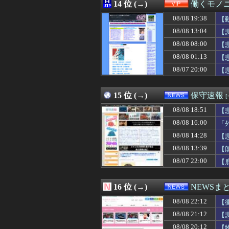
08/08 21:44
14 位 (→)
令和「8」年「8
働くモノニ
08/08 21:44
【重音テト】コナ
08/08 19:38
【
08/08 21:43
2026年度 暑さ
08/08 21:42
08/08 13:04
ハロワの紹介で
【
08/08 21:40
【画像】最近のJ
08/08 08:00
【
08/08 21:40
38歳格闘家さん
08/08 01:13
【
08/08 21:40
よだももに連絡し
08/08 21:40
共産党「熊本地震
08/07 20:00
【
08/08 21:39
ランドセル見なが
08/08 21:39
夫友人の離婚話に
15 位 (→)
保守速報
08/08 18:51
【
08/08 16:00
「
08/08 14:28
【
08/08 13:39
【
08/07 22:00
【
16 位 (→)
NEWSま
08/08 22:12
【
08/08 21:12
【
08/08 20:12
【