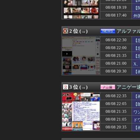
【
08/08 22:33
スカウト「プロ志
08/08 19:19
【
08/08 22:33
英国人「安心感が
08/08 17:40
08/08 22:31
【画像】週刊少
外
08/08 22:31
海原雄山にどん
08/08 22:30
高校生2人が乗
2 位 (→)
アルファ
08/08 22:30
【悲報】さらば
08/08 22:30
隣の臭デブキング
08/08 22:30
【
08/08 22:30
【悲報】葬送のフ
08/08 22:00
【
08/08 22:30
マルチタスク苦手
08/08 22:29
嫁「生ハムを手作
08/08 21:35
【
08/08 22:29
【早稲田】”無銭
08/08 21:00
X、
08/08 22:25
【驚愕】女性の感
08/08 20:30
【
08/08 22:25
【議論】旅系You
08/08 22:23
ひろゆき氏、妻
08/08 22:22
手マン嫌がる彼
3 位 (→)
アニゲー
08/08 22:21
【コラム】れいわ
08/08 22:21
【今はやってない
08/08 22:35
【
08/08 22:20
韓国人「大韓サッ
08/08 22:05
【
08/08 22:20
【韓国】ソウル
08/08 22:20
08/08 21:35
仲居さんに「あ
ワ
08/08 22:20
マンチェスター
08/08 21:05
ド
08/08 22:19
【画像】引きこ
08/08 20:35
【
08/08 22:17
【ホロライブ】I
08/08 22:15
義弟嫁が私にケン
08/08 22:15
【動画】巨乳女