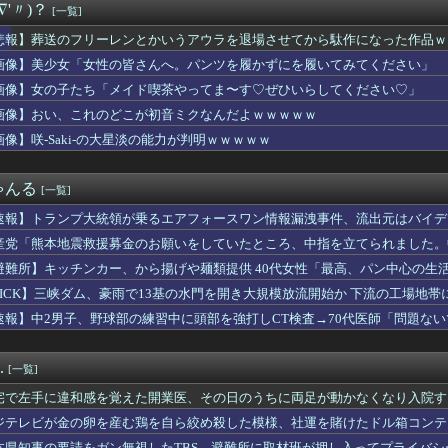
∇'〃)？
[一覧]
ピリオド。原因は旦那有責の不妊だった。不妊が発覚した地点で離婚...
クン、結婚してる？の質問に「お魚で幸せ」と答えた結果ｗｗｗ
悲報】葬送のフリーレンとかいうアウラを退場させてから駄作になった作品ｗ
る奴は全員バカです」「すごい民度低い」この道23年の彫り師Yo...
画像】美少女「女性の皆さんへ。パンツを履かずにを履いてみてください」
王道から挑戦へ🔥」山佐 LモンキーターンREDの特報動画が公開...
下手したら３位になって日本シリーズいくぞこれ
画像】女の子たち「メイド喫茶やってま〜す♡ぜひいらしてください♡」
ん「オフ会に呼んだ覚えない人がずっといたので晒すわ」（パシャ）
画像】おい、これのどこが初音ミクなんだよｗｗｗｗｗ
堀田真由、ゆるゆる胸元もう少しで谷間見えるのに
画像】咲-Saki-の大星淡の能力が判明ｗｗｗｗｗ
イドルのク○ニチェキ、ヤバすぎるｗｗｗwｗｗｗｗｗｗｗｗ
大統領が乗るエアフォースワン情報漏洩事件、流出元はバイデン政権...
アナ、離婚を報告「４年間の結婚生活は宝物」・・・ヤフコメ民「...
ゃんる
[一覧]
された絵師、筆を折る…
遣の女が喫煙者のマナーの悪さを語った。「そこまで悪い人は滅多に...
速報】トランプ大統領が乗るエアフォースワン情報漏洩事件、流出元はバイデ
無期懲役になった奴のご尊顔、ガチで怖い
消す」
産党「熊本地震救援募金のお願いをしていたところ、中指を立てられました。
ン・E・ルスタリオちゃんとかいうドチャLOVEｗｗｗ
ころでした」
が怪しいウマ娘と言えば？
避難所】キッチンカー、から揚げや麺類提供 40代女性「最高、パン中心の生
中日 2026/08/08 【佐藤＆大山2安打 神宮好救援...
た」→時事通信タイトル「パンに飽き飽き」
PICK】三峡ダム、豪雨で13基の水門を開き大規模放流開始か 下流の工場地
隙に父がまた鍋に大量のめんつゆを入れた。煮込んだコンソメスープ...
速報】中2男子、野球部の練習中に頭部を強打しCT検査→70代医師「問題な
ーイッシュ美少女「どうしたん？おっぱい揉む？❤」
た」
主義ってさ…
ムってさぁ、頭の“バルカン”意味あるの？あれ、役に立たなくない...
.
[一覧]
吉住さん（36）、メイクしたら普通に美人の部類だったと判明ｗｗ...
ィの岡田紗佳(32)さん、渾身のあたシコダンスがえちえちだと話...
宅で左手に違和感を覚えた開業医、その日のうちに両足が動かなくなり入院す
ブ、配信しなくても月収1500万円の超ホワイト企業だった
ジテレビが金の卵を産む鶏を自ら絞め殺した模様、社運を賭けたドル箱コンテ
チー牛、キモ過ぎて大炎上するｗｗｗｗｗ
本県知事の要請をガン無視したTBS、避難所に取材班が押し入ってプライバ