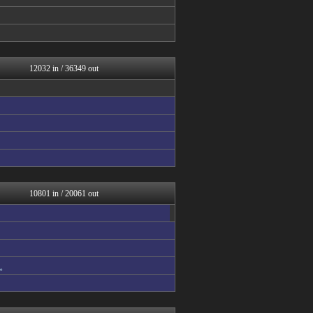
ガールズVIPまとめ
【サッカー まとめ】サカラ...
ラビット速報
キスログ
もきゅ速(*´ω`*)人(...
思考ちゃんねる
12032 in / 36349 out
軍事・ミリタリー速報☆彡
なんJミュージアム
ふぇー速
アナ速‐女子アナ画像速報
アニはつ -アニメ発信場-
ガールズVIPまとめ
なんJ PRIDE
基地沢直樹-復讐・修羅場・...
喪女リカ喪女ルカ┃鬼女・生...
基地沢直樹-復讐・修羅場・...
10801 in / 20061 out
ガールズVIPまとめ
喪女リカ喪女ルカ┃鬼女・生...
基地沢直樹-復讐・修羅場・...
かせまと！
なんじぇいスタジアム＠なん...
。
わんこーる速報！
(*ﾟ∀ﾟ)ゞカガクニュー...
VIPワイドガイド
V速ニュップ