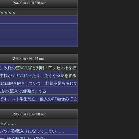
24499 in / 101576 out
浮気ちゃんねる
NEWSまとめもりー｜2c...
ｗｗｗｗ
mashlife通信
スロ板-RUSH
なんじぇいスタジアム＠なん...
VIPPER速報
まとめ芸能＠美女画像まとめ...
なんJミュージアム
おーるじゃんる
なんJ PRIDE
24306 in / 93644 out
異世界転生まとめ速報
おうち速報
ン政権の空軍長官と判明「アクセス権を取
ぶる速-VIP
中指がメガネに当たり、危うく怪我をする
トレンドの通り道
活には飽き飽きしていて、野菜不足も感じて
ウマ娘まとめ超速報！
虎速
帯に洪水流入で崩壊はじまる
修羅場ライフ速報
いです」→中学生死亡「他人のCT画像みてま
まにゅそく 2chまとめニ...
大艦巨砲主義！
最強ジャンプ放送局
20603 in / 102668 out
不思議.net - 5ch...
女子アナお宝画像速報－5c...
ると……
アニゲー速報
ンツが御蔵入りになってしまい……
わんこーる速報！
シーに全く配慮しない報道を……