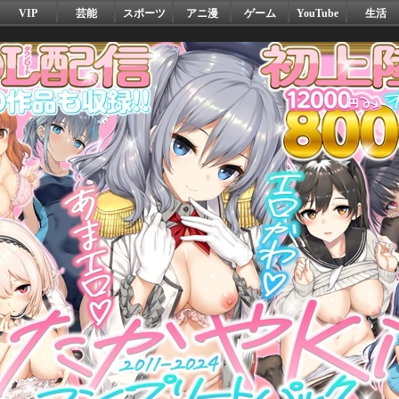
VIP
芸能
スポーツ
アニ漫
ゲーム
YouTube
生活