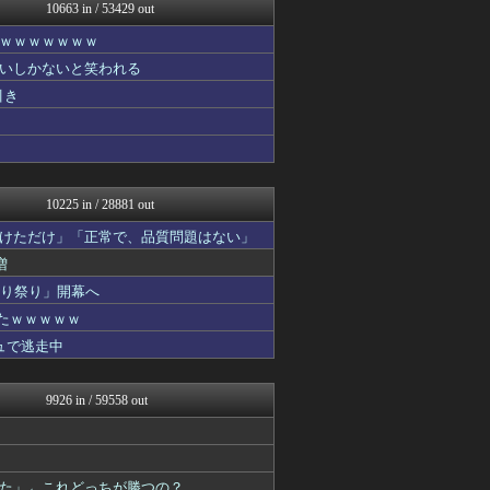
ドメサカブログ
10663 in / 53429 out
fig速
ｗｗｗｗｗｗｗ
ガールズVIPまとめ
ふぇー速
いしかないと笑われる
なんJミュージアム
引き
キニ速
坂道情報通～乃木坂46まと...
おーるじゃんる
基地沢直樹-復讐・修羅場・...
基地沢直樹-復讐・修羅場・...
10225 in / 28881 out
けただけ」「正常で、品質問題はない」
増
切り祭り」開幕へ
たｗｗｗｗｗ
ュで逃走中
9926 in / 59558 out
た」←これどっちが勝つの？