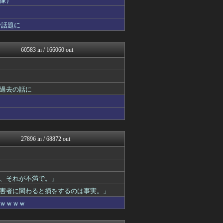
画像）
なんじぇいスタジアム＠なん...
NO FOOTY NO L...
で話題に
なんJ PRIDE
カンダタ速報
バイク速報
60583 in / 166060 out
アルファルファモザイク＠ネ...
パチンコ・パチスロ.com
ぴこ速(〃'∇'〃)？
かぞくちゃんねる
修羅場ハザード -復讐・D...
過去の話に
日本第一！ニュース録
バズッター速報
わんこーる速報！
まとめたニュース
ポッカキット
27896 in / 68872 out
モナニュース
もえるあじあ(･∀･)
世界の憂鬱 海外・韓国の反...
キムチ速報
キニ速
、それが不満で。」
わーすぽ 海外の反応
害者に関わると損をするのは事実。」
じわ速 芸能ニュースまとめ
ｗｗｗｗ
ホロちゃんねる
鬼女の宅配便 - 修羅場・...
まとめCUP