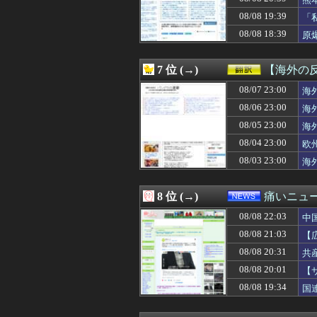
08/08 22:05
【エロ漫画】乱
08/08 22:05
ミセスグリーン
08/08 19:39
「
08/08 22:04
【速報】ウマ娘
08/08 18:39
原
08/08 22:03
中国人の子供が
08/08 22:03
離婚から3年後、
08/08 22:02
【画像】Hすぎ
7 位 (→)
【海外の
08/08 22:02
※【コーディネ
08/08 22:01
08/07 23:00
【AKB48】｢
海
08/08 22:01
”サ終” 相次ぐ
08/06 23:00
海
08/08 22:01
【驚愕】親の年金
08/05 23:00
海
08/08 22:01
【ウマ娘】見て
08/08 22:00
シャウエッセン
08/04 23:00
欧
08/08 22:00
【画像】彡(❤︎)
08/03 23:00
海
08/08 22:00
【神椿】花譜ちゃん
08/08 22:00
【悲報】熊本地
08/08 22:00
【セール】牛丼！
8 位 (→)
痛いニュース
08/08 22:00
穂乃果「穂乃果
08/08 22:03
08/08 22:00
【ラブライブ！
中
08/08 22:00
天下一品とかいう
08/08 21:03
【
08/08 22:00
シカ「全部喰っ
性
08/08 20:31
共
08/08 22:00
今年のたいじは老
08/08 22:00
【画像】藤嶌果
08/08 20:01
【
08/08 22:00
マヨイ「あのさ
08/08 19:34
国
08/08 22:00
謎の勢力「AI発
08/08 22:00
【画像】日本のラ