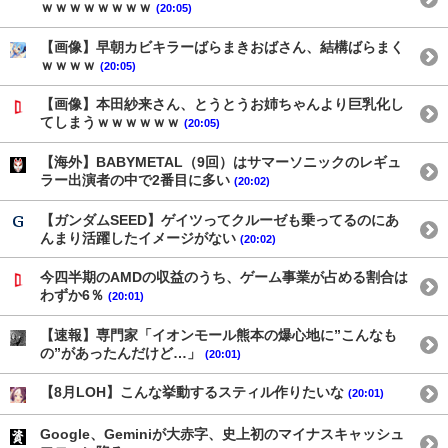
ｗｗｗｗｗｗｗｗ
(20:05)
【画像】早朝カビキラーばらまきおばさん、結構ばらまく
ｗｗｗｗ
(20:05)
【画像】本田紗来さん、とうとうお姉ちゃんより巨乳化し
てしまうｗｗｗｗｗｗ
(20:05)
【海外】BABYMETAL（9回）はサマーソニックのレギュ
ラー出演者の中で2番目に多い
(20:02)
【ガンダムSEED】ゲイツってクルーゼも乗ってるのにあ
んまり活躍したイメージがない
(20:02)
今四半期のAMDの収益のうち、ゲーム事業が占める割合は
わずか6％
(20:01)
【速報】専門家「イオンモール熊本の爆心地に”こんなも
の”があったんだけど…」
(20:01)
【8月LOH】こんな挙動するスティル作りたいな
(20:01)
Google、Geminiが大赤字、史上初のマイナスキャッシュ