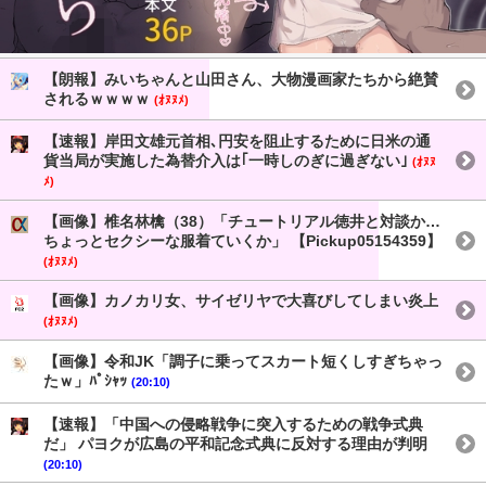
【朗報】みいちゃんと山田さん、大物漫画家たちから絶賛
されるｗｗｗｗ
(ｵﾇﾇﾒ)
【速報】岸田文雄元首相､円安を阻止するために日米の通
貨当局が実施した為替介入は｢一時しのぎに過ぎない｣
(ｵﾇﾇ
ﾒ)
【画像】椎名林檎（38）「チュートリアル徳井と対談か…
ちょっとセクシーな服着ていくか」 【Pickup05154359】
(ｵﾇﾇﾒ)
【画像】カノカリ女、サイゼリヤで大喜びしてしまい炎上
(ｵﾇﾇﾒ)
【画像】令和JK「調子に乗ってスカート短くしすぎちゃっ
たｗ」ﾊﾟｼｬｯ
(20:10)
【速報】「中国への侵略戦争に突入するための戦争式典
だ」 パヨクが広島の平和記念式典に反対する理由が判明
(20:10)