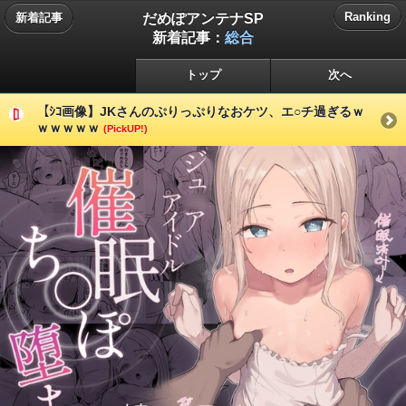
だめぽアンテナSP
Ranking
新着記事
新着記事：
総合
トップ
次へ
【ｼｺ画像】JKさんのぷりっぷりなおケツ、エ○チ過ぎるｗ
ｗｗｗｗｗ
(PickUP!)