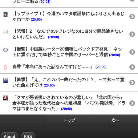
フローに陥る
(20:01)
【ラブライブ！】今週のハマタ歌謡祭にもふりさん出るじ
ゃねーか
(20:00)
【悲報】Z「なんでセルフレジなのに自分で商品通さない
といけないんだ」
(20:00)
【衝撃】中国製ルーター20機種にバックドア発見！ ネッ
トに繋ぐだけで35秒ごとに中国のサーバーと通信
(20:00)
春香「本当にあった話なんですけど……」
(20:00)
【衝撃】「え、これカバー曲だったの！？」って知って驚
いた曲あげてけ
(20:00)
「クマが悪者扱いされているのが悲しい」『北の国から』
倉本聰が語った現代社会への違和感 「バブル期以降、ドラ
マはつまらなくなった」
(20:00)
トップ
次へ
About
RSS