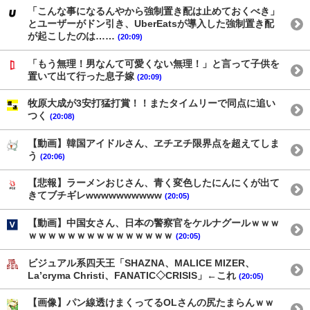
「こんな事になるんやから強制置き配は止めておくべき」
とユーザーがドン引き、UberEatsが導入した強制置き配
が起こしたのは……
(20:09)
「もう無理！男なんて可愛くない無理！」と言って子供を
置いて出て行った息子嫁
(20:09)
牧原大成が3安打猛打賞！！またタイムリーで同点に追い
つく
(20:08)
【動画】韓国アイドルさん、ヱチヱチ限界点を超えてしま
う
(20:06)
【悲報】ラーメンおじさん、青く変色したにんにくが出て
きてブチギレwwwwwwwwww
(20:05)
【動画】中国女さん、日本の警察官をケルナグールｗｗｗ
ｗｗｗｗｗｗｗｗｗｗｗｗｗｗｗ
(20:05)
ビジュアル系四天王「SHAZNA、MALICE MIZER、
La’cryma Christi、FANATIC◇CRISIS」←これ
(20:05)
【画像】パン線透けまくってるOLさんの尻たまらんｗｗ