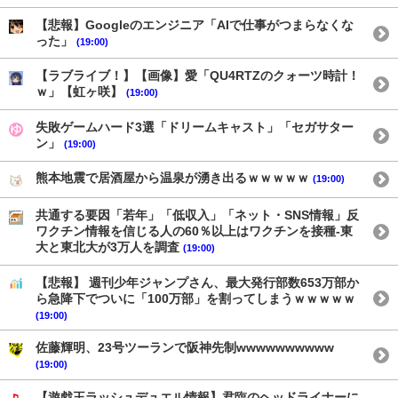
【悲報】Googleのエンジニア「AIで仕事がつまらなくな
った」
(19:00)
【ラブライブ！】【画像】愛「QU4RTZのクォーツ時計！
ｗ」【虹ヶ咲】
(19:00)
失敗ゲームハード3選「ドリームキャスト」「セガサター
ン」
(19:00)
熊本地震で居酒屋から温泉が湧き出るｗｗｗｗｗ
(19:00)
共通する要因「若年」「低収入」「ネット・SNS情報」反
ワクチン情報を信じる人の60％以上はワクチンを接種-東
大と東北大が3万人を調査
(19:00)
【悲報】 週刊少年ジャンプさん、最大発行部数653万部か
ら急降下でついに「100万部」を割ってしまうｗｗｗｗｗ
(19:00)
佐藤輝明、23号ツーランで阪神先制wwwwwwwwww
(19:00)
【遊戯王ラッシュデュエル情報】君臨のヘッドライナーに