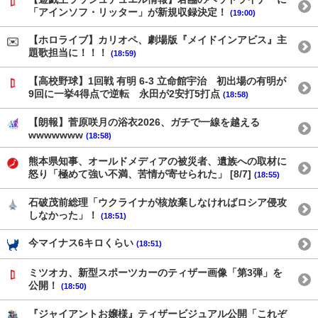
「アインソフ・リッター」が新規収録決定！
(19:00)
【ホロライブ】カリオペ、劇場版『メイドインアビス』主
題歌担当に！！！
(18:59)
【高校野球】1回戦 有明 6-3 立命館宇治 初出場の有明が
9回に一挙4得点で逆転 永田が2安打5打点
(18:58)
【朗報】菅原咲月の浴衣2026、ガチで一線を越える
wwwwwww
(18:58)
熊本県知事、オールドメディアの被災者、遺族への取材に
怒り「極めて強い不満、苦情が寄せられた」 [8/7]
(18:55)
石破茂前総理「ウクライナが核放棄しなければロシア侵攻
しなかった」！
(18:51)
今マイナス6キロくらい
(18:51)
ミツオカ、新型スポーツカーのティザー画像「第3弾」を
公開！
(18:50)
『ジャイアントお嬢様』ティザービジュアル公開「これぞ