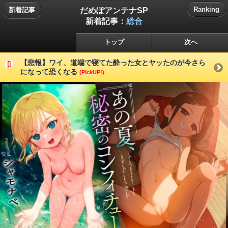
だめぽアンテナSP
Ranking
新着記事
新着記事：
総合
トップ
次へ
【悲報】ワイ、道端で寝てた酔った女とヤッたのが今さら
になって恐くなる
(PickUP!)