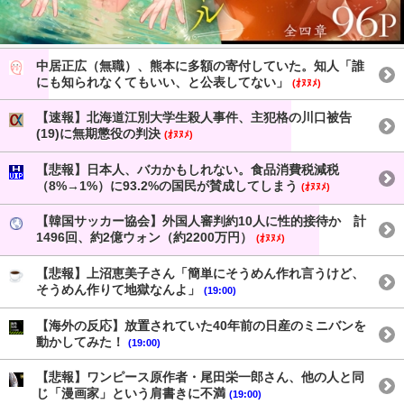
中居正広（無職）、熊本に多額の寄付していた。知人「誰
にも知られなくてもいい、と公表してない」
(ｵﾇﾇﾒ)
【速報】北海道江別大学生殺人事件、主犯格の川口被告
(19)に無期懲役の判決
(ｵﾇﾇﾒ)
【悲報】日本人、バカかもしれない。食品消費税減税
（8%→1%）に93.2%の国民が賛成してしまう
(ｵﾇﾇﾒ)
【韓国サッカー協会】外国人審判約10人に性的接待か 計
1496回、約2億ウォン（約2200万円）
(ｵﾇﾇﾒ)
【悲報】上沼恵美子さん「簡単にそうめん作れ言うけど、
そうめん作りて地獄なんよ」
(19:00)
【海外の反応】放置されていた40年前の日産のミニバンを
動かしてみた！
(19:00)
【悲報】ワンピース原作者・尾田栄一郎さん、他の人と同
じ「漫画家」という肩書きに不満
(19:00)