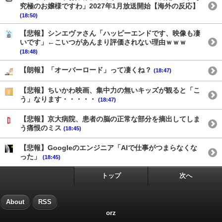
究極のお嬢様ですわ」2027年1月放送開始【海外の反応】
(18:50)
【悲報】シンエヴァさん「ハッピーエンドです、映像も凄
いです」←こいつがあんまり評価されない理由ｗｗｗ
(18:48)
【朗報】「オーバーロード」って凄くね？
(18:47)
【悲報】ちいかわ映画、集中力の無いキッズが観ると「こ
う」なります・・・・・
(18:47)
【悲報】京大病院、患者の脳の正常な部分を摘出してしま
う痛恨のミス
(18:45)
【悲報】Googleのエンジニア「AIで仕事がつまらなくな
った」
(18:45)
トップ
次へ
About
RSS
orz