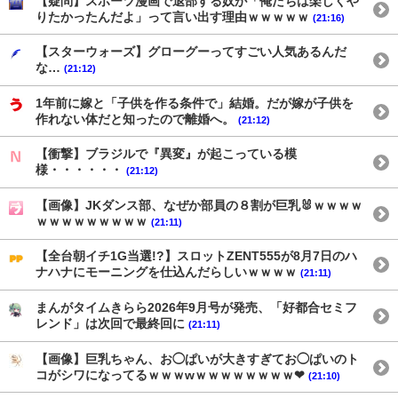
【疑問】スポーツ漫画で退部する奴が「俺たちは楽しくや
りたかったんだよ」って言い出す理由ｗｗｗｗｗ
(21:16)
【スターウォーズ】グローグーってすごい人気あるんだ
な…
(21:12)
1年前に嫁と「子供を作る条件で」結婚。だが嫁が子供を
作れない体だと知ったので離婚へ。
(21:12)
【衝撃】ブラジルで『異変』が起こっている模
様・・・・・・
(21:12)
【画像】JKダンス部、なぜか部員の８割が巨乳🐰ｗｗｗｗ
ｗｗｗｗｗｗｗｗｗ
(21:11)
【全台朝イチ1G当選!?】スロットZENT555が8月7日のハ
ナハナにモーニングを仕込んだらしいｗｗｗｗ
(21:11)
まんがタイムきらら2026年9月号が発売、「好都合セミフ
レンド」は次回で最終回に
(21:11)
【画像】巨乳ちゃん、お◯ぱいが大きすぎてお◯ぱいのト
コがシワになってるｗｗｗwｗｗｗｗｗｗｗｗ❤
(21:10)