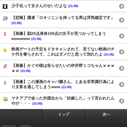
少子化って女さんのせいだよな
(21:06)
【悲報】識者「ロキソニンを持ってる男は浮気確定です」
(21:05)
【画像】顔20点身体100点の女子が見つかってしまう
wwwwww
(21:05)
映画デートの予定をドタキャンされて、見てない映画のチ
ケ代を奢らされて、これはダメだと思って別れたよ
(21:05)
【画像】かぐや様は告らせたいの伊井野ミコちゃんｗｗｗ
ｗｗ
(21:05)
【画像】この漫画のキャバ嬢さん、とある非常識行為によ
り太客を逃してしまうwww
(21:05)
マチアプで会った外国女から「妊娠した」って言われたん
やが・・・
(21:05)
トップ
次へ