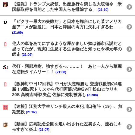
【速報】トランプ大統領、出産旅行を禁じる大統領令「米
国籍取得を目的とした中国人らを排除する」
(21:10)
「ピクサー最大の失敗だ」と日本を舞台にした某アメリカ
産アニメが話題に、日本と韓国の両方に失礼すぎるわ……
(21:09)
他人の車をあてにするような厚かましい奴は都市伝説だと
思ってたが、現実に生息する生き物だと知った令和元年の
師走
(21:09)
代打・阿部寿樹、強すぎるっ………！ あと一人から華麗
な逆転タイムリー！！
(21:08)
【阪神対中日17回戦】中日が大逆転勝ち 交流戦後初の4連
勝！9回2死ドリスから代打阿部が逆転V打 松山ヒヤリも
20S 髙橋宏5回2失点 佐藤に先制被弾も
(21:08)
【速報】江別大学生リンチ殺人の主犯川口侑斗（19）、無
期懲役
(21:07)
【動画】広島記念公園を追い出された左翼さん、流石にキ
モすぎて炎上
(21:07)