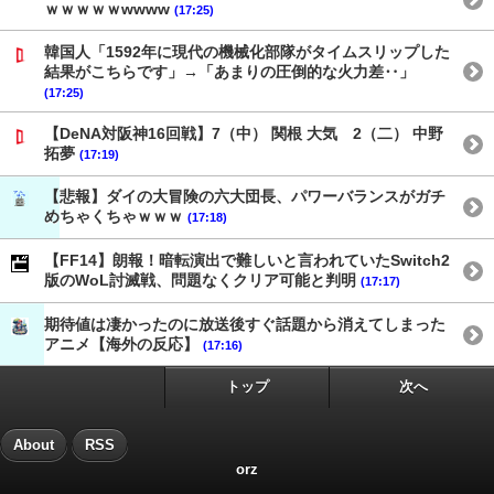
ｗｗｗｗｗwwww
(17:25)
韓国人「1592年に現代の機械化部隊がタイムスリップした
結果がこちらです」→「あまりの圧倒的な火力差‥」
(17:25)
【DeNA対阪神16回戦】7（中） 関根 大気 2（二） 中野
拓夢
(17:19)
【悲報】ダイの大冒険の六大団長、パワーバランスがガチ
めちゃくちゃｗｗｗ
(17:18)
【FF14】朗報！暗転演出で難しいと言われていたSwitch2
版のWoL討滅戦、問題なくクリア可能と判明
(17:17)
期待値は凄かったのに放送後すぐ話題から消えてしまった
アニメ【海外の反応】
(17:16)
トップ
次へ
About
RSS
orz