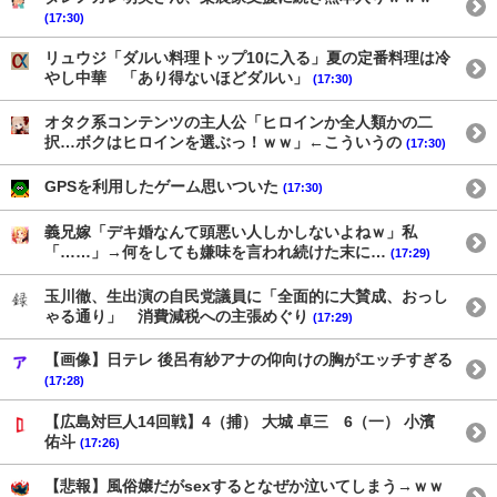
(17:30)
リュウジ「ダルい料理トップ10に入る」夏の定番料理は冷
やし中華 「あり得ないほどダルい」
(17:30)
オタク系コンテンツの主人公「ヒロインか全人類かの二
択…ボクはヒロインを選ぶっ！ｗｗ」←こういうの
(17:30)
GPSを利用したゲーム思いついた
(17:30)
義兄嫁「デキ婚なんて頭悪い人しかしないよねｗ」私
「……」→何をしても嫌味を言われ続けた末に…
(17:29)
玉川徹、生出演の自民党議員に「全面的に大賛成、おっし
ゃる通り」 消費減税への主張めぐり
(17:29)
【画像】日テレ 後呂有紗アナの仰向けの胸がエッチすぎる
(17:28)
【広島対巨人14回戦】4（捕） 大城 卓三 6（一） 小濱
佑斗
(17:26)
【悲報】風俗嬢だがsexするとなぜか泣いてしまう→ｗｗ