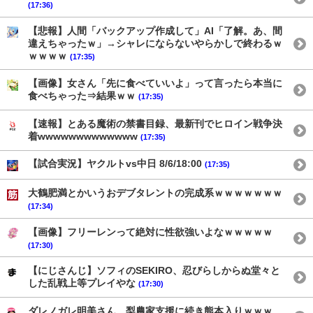
(17:36)
【悲報】人間「バックアップ作成して」AI「了解。あ、間
違えちゃったｗ」→シャレにならないやらかしで終わるｗ
ｗｗｗｗ
(17:35)
【画像】女さん「先に食べていいよ」って言ったら本当に
食べちゃった⇒結果ｗｗ
(17:35)
【速報】とある魔術の禁書目録、最新刊でヒロイン戦争決
着wwwwwwwwwwwww
(17:35)
【試合実況】ヤクルトvs中日 8/6/18:00
(17:35)
大鶴肥満とかいうおデブタレントの完成系ｗｗｗｗｗｗｗ
(17:34)
【画像】フリーレンって絶対に性欲強いよなｗｗｗｗｗ
(17:30)
【にじさんじ】ソフィのSEKIRO、忍びらしからぬ堂々と
した乱戦上等プレイやな
(17:30)
ダレノガレ明美さん、梨農家支援に続き熊本入りｗｗｗ