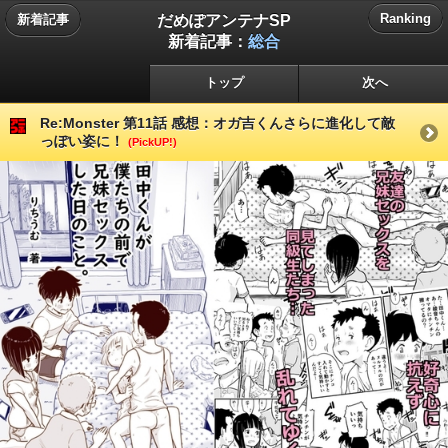
だめぽアンテナSP
Ranking
新着記事
新着記事：
総合
トップ
次へ
Re:Monster 第11話 感想：オガ吉くんさらに進化して敵
っぽい姿に！
(PickUP!)