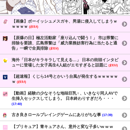
【画像】ボーイッシュメスガキ、男湯に侵入してしまうｗ
ｗｗｗｗ
(ｵﾇﾇﾒ)
【原爆の日】極左活動家「座り込んで闘う！」 市は県警に
排除を要請、広島県警は「威力業務妨害行為に当たると通
告」一瞬で全員排除
(ｵﾇﾇﾒ)
海外「日本がキラキラして見える…」 日本の街頭インタビ
ューに登場した女子高生4人組がエモすぎると話題に
(ｵﾇﾇﾒ)
【超速報】くじら14号とかいう台風が発生するｗｗｗｗｗ
ｗ
(ｵﾇﾇﾒ)
【動画】経験の少なそうな地味巨乳♀、いきなり同人AVで
生挿入セックスしてしまう。 日本終わりすぎだろ・・・
(17:40)
古き良きロールプレイングゲームにありがちな事
(17:39)
【プリキュア】青キュアさん、意外と変な子多いw w w