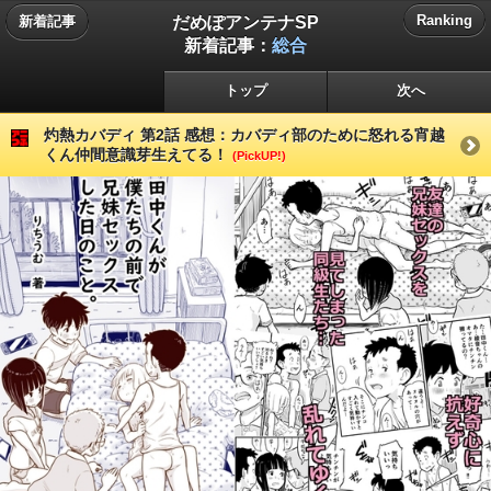
だめぽアンテナSP
Ranking
新着記事
新着記事：
総合
トップ
次へ
灼熱カバディ 第2話 感想：カバディ部のために怒れる宵越
くん仲間意識芽生えてる！
(PickUP!)