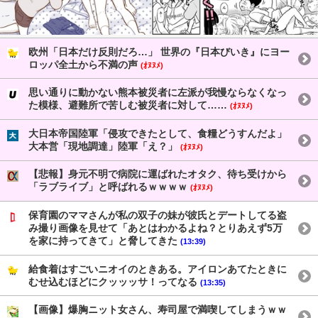
欧州「日本だけ反則だろ…」 世界の『日本びいき』にヨー
ロッパ全土から不満の声
(ｵﾇﾇﾒ)
思い通りに動かない熊本被災者に左派が我慢ならなくなっ
た模様、避難所で苦しむ被災者に対して……
(ｵﾇﾇﾒ)
大日本帝国陸軍「侵攻できたとして、食糧どうすんだよ」
大本営「現地調達」陸軍「え？」
(ｵﾇﾇﾒ)
【悲報】身元不明で病院に運ばれたオタク、待ち受けから
「ラブライブ」と呼ばれるｗｗｗｗ
(ｵﾇﾇﾒ)
保育園のママさんが私の双子の妹が彼氏とデートしてる盗
み撮り画像を見せて「あとはわかるよね？とりあえず5万
を家に持ってきて」と脅してきた
(13:39)
給食着はすごいニオイのときある。アイロンあてたときに
むせ込むほどにクッッッサ！ってなる
(13:35)
【画像】爆胸ニット女さん、寿司屋で満喫してしまうｗｗ