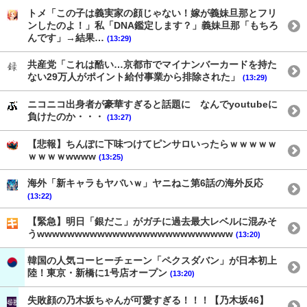
トメ「この子は義実家の顔じゃない！嫁が義妹旦那とフリ
ンしたのよ！」私「DNA鑑定します？」義妹旦那「もちろ
んです」→結果…
(13:29)
共産党「これは酷い…京都市でマイナンバーカードを持た
ない29万人がポイント給付事業から排除された」
(13:29)
ニコニコ出身者が豪華すぎると話題に なんでyoutubeに
負けたのか・・・
(13:27)
【悲報】ちんぽに下味つけてピンサロいったらｗｗｗｗｗ
ｗｗｗｗwwww
(13:25)
海外「新キャラもヤバいｗ」ヤニねこ第6話の海外反応
(13:22)
【緊急】明日「銀だこ」がガチに過去最大レベルに混みそ
うwwwwwwwwwwwwwwwwwwwwwwwwww
(13:20)
韓国の人気コーヒーチェーン「ペクスダバン」が日本初上
陸！東京・新橋に1号店オープン
(13:20)
失敗顔の乃木坂ちゃんが可愛すぎる！！！【乃木坂46】