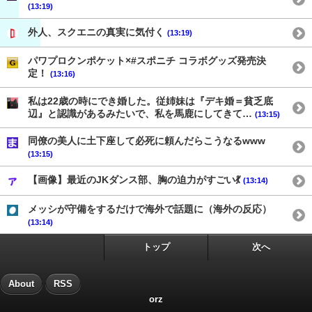
(13:19)
外人、スクエニの真実に気付く
(13:19)
パワプロクンポケット×#スポニチ コラボグッズ発売決
定！
(13:16)
私は22歳の時にでき婚した。従姉妹は『デキ婚＝貧乏底
辺』と認識があるみたいで、私を馬鹿にしてきて…
(13:15)
同僚の美人に土下座して必死に頼んだらこうなるwww
(13:15)
【画像】最近のJKダンス部、胸の迫力がすごい💃
(13:14)
メッシが守備をするだけで海外で話題に（海外の反応）
(13:14)
トップ
次へ
About
RSS
orz