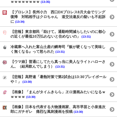
ｗｗｗｗｗｗｗｗ
(13:35)
【プロレス】長州小力 西口DXプロレス8月大会でリング
復帰 対戦相手はクロちゃん 道交法違反の疑いも不起訴
に
(13:34)
【悲報】東京都民「助けて。通勤時間減らしたいのに都心
の近くが最低10万払わないと住めないの」
(13:31)
冷蔵庫へ入れた富山土産の鱒寿司『飯が硬くなって美味し
く無くなる』って怒られた
(13:31)
【ウマ娘】普通にしてたら真っ当に美人なライトハローさ
ん。（結局飲んでしまう）
(13:31)
【悲報】高野連「暑熱対策で第2試合は13:30プレイボール
や！」
(13:30)
【画像】「まんがタイムきらら」ヱロ漫画みたいになるｗ
ｗｗｗｗ
(13:30)
【画像】日本を代表する大物漫画家、高市早苗と小泉進次
郎にガチギレ 痛烈な風刺漫画を投稿
(13:30)