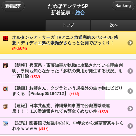
だめぽアンテナSP
Ranking
新着記事
新着記事：
総合
トップ
次へ
オルタンシア・サーガ TVアニメ放送完結スペシャル 感
想：ディディエ卿の素顔がさらっと公開でびっくり！
(PickUP!)
【朗報】兵庫県・斎藤知事が執拗に攻撃されている理由判
明、県民も知らなかった「多額の費用が発生する状況」を
一斉排除
(ｵﾇﾇﾒ)
【動画】お姉さん、クジラという規格外の生き物にビビり
まくる 【Pickup05164712】
(ｵﾇﾇﾒ)
【速報】日本共産党、沖縄県知事選で公職選挙法違
反！！！ 110番通報されても辞全くめない件
(ｵﾇﾇﾒ)
【悲報】図書館で勉強中のJK、中年女から滅茶苦茶キレら
れるｗｗｗｗ
(ｵﾇﾇﾒ)