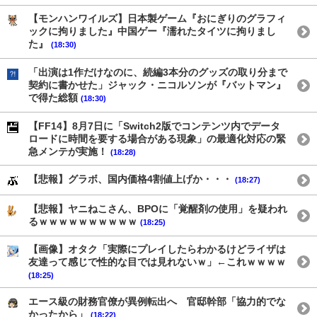
【モンハンワイルズ】日本製ゲーム『おにぎりのグラフィ
ックに拘りました』中国ゲー『濡れたタイツに拘りまし
た』
(18:30)
「出演は1作だけなのに、続編3本分のグッズの取り分まで
契約に書かせた」ジャック・ニコルソンが『バットマン』
で得た総額
(18:30)
【FF14】8月7日に「Switch2版でコンテンツ内でデータ
ロードに時間を要する場合がある現象」の最適化対応の緊
急メンテが実施！
(18:28)
【悲報】グラボ、国内価格4割値上げか・・・
(18:27)
【悲報】ヤニねこさん、BPOに「覚醒剤の使用」を疑われ
るｗｗｗｗｗｗｗｗｗｗ
(18:25)
【画像】オタク「実際にプレイしたらわかるけどライザは
友達って感じで性的な目では見れないｗ」←これｗｗｗｗ
(18:25)
エース級の財務官僚が異例転出へ 官邸幹部「協力的でな
かったから」
(18:22)