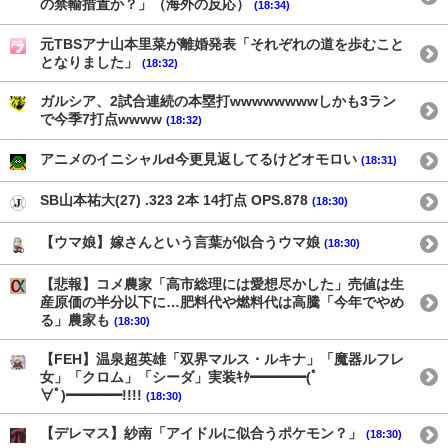
の禁輸措置か？」（海外の反応）
(18:34)
元TBSアナ山本里菜が離婚発表「それぞれの道を歩むこと
となりました」
(18:32)
ガルシア、2試合連続の本塁打wwwwwwwwしかも3ラン
で今季7打点wwww
(18:32)
アニメのイニシャルd今更見返してるけどオモロい
(18:31)
SB山本祐大(27) .323 2本 14打点 OPS.878
(18:30)
【ウマ娘】嫁さんという言葉が似合うウマ娘
(18:30)
【悲報】コメ農家「高市総理には愛想尽かした」売値は生
産原価の半分以下に…肥料代や燃料代は高騰「今年でやめ
る」農家も
(18:30)
【FEH】温泉超英雄「双界マルス・ルキナ」「魔器ルフレ
女」「クロム」「シーダ」実装ｷﾀ━━━━(ﾟ
∀ﾟ)━━━━!!!!
(18:30)
【デレマス】紗南「アイドルに似合うポケモン？」
(18:30)