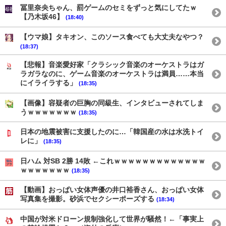
冨里奈央ちゃん、罰ゲームのセミをずっと気にしてたｗ
【乃木坂46】
(18:40)
【ウマ娘】タキオン、このソース食べても大丈夫なやつ？
(18:37)
【悲報】音楽愛好家「クラシック音楽のオーケストラはガ
ラガラなのに、ゲーム音楽のオーケストラは満員……本当
にイライラする」
(18:35)
【画像】容疑者の巨胸の同級生、インタビューされてしま
うｗｗｗｗｗｗｗ
(18:35)
日本の地震被害に支援したのに…「韓国産の水は水洗トイ
レに」
(18:35)
日ハム 対SB 2勝 14敗 ←これｗｗｗｗｗｗｗｗｗｗｗｗｗ
ｗｗｗｗｗｗｗ
(18:35)
【動画】おっぱい女体声優の井口裕香さん、おっぱい女体
写真集を撮影。砂浜でセクシーポーズする
(18:34)
中国が対米ドローン規制強化して世界が騒然！←「事実上