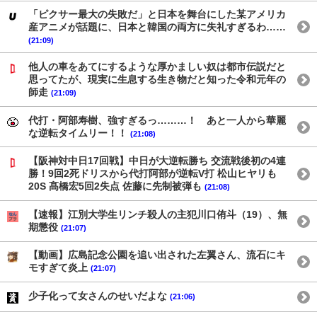
「ピクサー最大の失敗だ」と日本を舞台にした某アメリカ
産アニメが話題に、日本と韓国の両方に失礼すぎるわ……
(21:09)
他人の車をあてにするような厚かましい奴は都市伝説だと
思ってたが、現実に生息する生き物だと知った令和元年の
師走
(21:09)
代打・阿部寿樹、強すぎるっ………！ あと一人から華麗
な逆転タイムリー！！
(21:08)
【阪神対中日17回戦】中日が大逆転勝ち 交流戦後初の4連
勝！9回2死ドリスから代打阿部が逆転V打 松山ヒヤリも
20S 髙橋宏5回2失点 佐藤に先制被弾も
(21:08)
【速報】江別大学生リンチ殺人の主犯川口侑斗（19）、無
期懲役
(21:07)
【動画】広島記念公園を追い出された左翼さん、流石にキ
モすぎて炎上
(21:07)
少子化って女さんのせいだよな
(21:06)