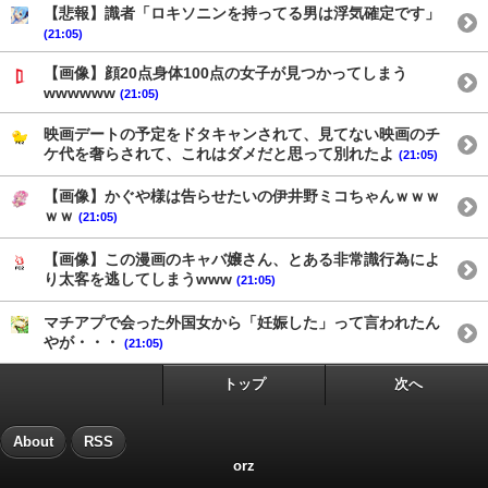
【悲報】識者「ロキソニンを持ってる男は浮気確定です」
(21:05)
【画像】顔20点身体100点の女子が見つかってしまう
wwwwww
(21:05)
映画デートの予定をドタキャンされて、見てない映画のチ
ケ代を奢らされて、これはダメだと思って別れたよ
(21:05)
【画像】かぐや様は告らせたいの伊井野ミコちゃんｗｗｗ
ｗｗ
(21:05)
【画像】この漫画のキャバ嬢さん、とある非常識行為によ
り太客を逃してしまうwww
(21:05)
マチアプで会った外国女から「妊娠した」って言われたん
やが・・・
(21:05)
トップ
次へ
About
RSS
orz