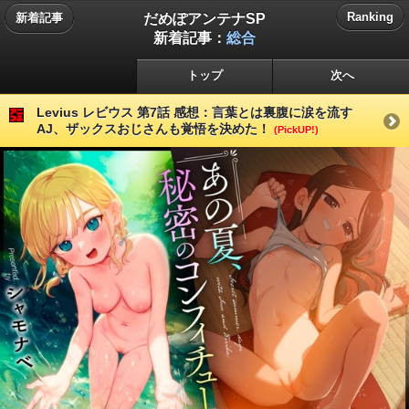
だめぽアンテナSP
Ranking
新着記事
新着記事：
総合
トップ
次へ
Levius レビウス 第7話 感想：言葉とは裏腹に涙を流す
AJ、ザックスおじさんも覚悟を決めた！
(PickUP!)