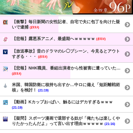
【衝撃】毎日新聞の女性記者、自宅で夫に包丁を向けた疑
いで逮捕
(ｵﾇﾇﾒ)
【悲報】露悪系アニメ、最盛期へｗｗｗｗｗ
(ｵﾇﾇﾒ)
【放送事故】昔のドラマのレ◯プシーン、今見るとアウト
すぎる・・・
(ｵﾇﾇﾒ)
【悲報】NHK職員、番組出演者から性被害に遭っていた…
(ｵﾇﾇﾒ)
米国、韓国防衛に核持ち出すか…中ロに備え「短距離戦術
核」を検討！
(21:19)
【動画】Kカップお○ぱい、触るにはデカすぎるｗｗｗ
(21:19)
【疑問】スポーツ漫画で退部する奴が「俺たちは楽しくや
りたかったんだよ」って言い出す理由ｗｗｗｗｗ
(21:16)