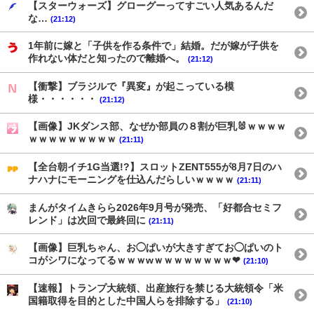
【スターウォーズ】グローグーってすごい人気あるんだ
な…
(21:12)
1年前に嫁と「子供を作る条件で」結婚。だが嫁が子供を
作れない体だと知ったので離婚へ。
(21:12)
【衝撃】ブラジルで『異変』が起こっている模
様・・・・・・
(21:12)
【画像】JKダンス部、なぜか部員の８割が巨乳🐰ｗｗｗｗ
ｗｗｗｗｗｗｗｗｗ
(21:11)
【全台朝イチ1G当選!?】スロットZENT555が8月7日のハ
ナハナにモーニングを仕込んだらしいｗｗｗｗ
(21:11)
まんがタイムきらら2026年9月号が発売、「好都合セミフ
レンド」は次回で最終回に
(21:11)
【画像】巨乳ちゃん、お◯ぱいが大きすぎてお◯ぱいのト
コがシワになってるｗｗｗwｗｗｗｗｗｗｗｗ❤
(21:10)
【速報】トランプ大統領、出産旅行を禁じる大統領令「米
国籍取得を目的とした中国人らを排除する」
(21:10)