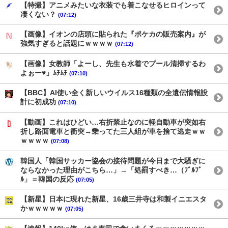
【特撮】アニメみたいな衣装でも着こなせるヒロインって
凄くない？
(07:12)
【画像】イオンの店頭に貼られた『ポケカの販売案内』が
強気すぎると話題にｗｗｗｗ
(07:12)
【画像】女教師「よーし、先生も水着でプール清掃するわ
よぉー♥」ﾑﾁﾑﾁ
(07:10)
【BBC】AI使い全く新しいウイルス16種類の全遺伝情報設
計に初成功
(07:10)
【動画】これはひどい…右折禁止なのに軽自動車が突如右
折し路面電車と衝突→乗ってた三人組が車を捨て逃走ｗｗ
ｗｗｗｗ
(07:08)
韓国人「韓国サッカー協会の接待問題が今日まで大騒ぎに
ならなかった理由がこちら…」→「処罰すべき…（ﾌﾞﾙﾌﾞ
ﾙ」＝韓国の反応
(07:05)
【新星】日本に現れた新星、16歳三井寺は和製イニエスタ
かｗｗｗｗｗ
(07:05)