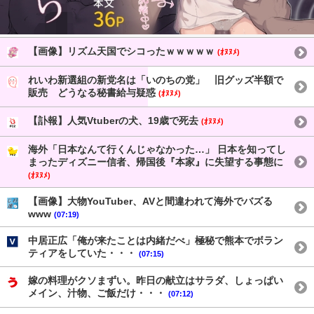
【画像】リズム天国でシコったｗｗｗｗｗ
(ｵﾇﾇﾒ)
れいわ新選組の新党名は「いのちの党」 旧グッズ半額で
販売 どうなる秘書給与疑惑
(ｵﾇﾇﾒ)
【訃報】人気Vtuberの犬、19歳で死去
(ｵﾇﾇﾒ)
海外「日本なんて行くんじゃなかった…」 日本を知ってし
まったディズニー信者、帰国後『本家』に失望する事態に
(ｵﾇﾇﾒ)
【画像】大物YouTuber、AVと間違われて海外でバズる
www
(07:19)
中居正広「俺が来たことは内緒だべ」極秘で熊本でボラン
ティアをしていた・・・
(07:15)
嫁の料理がクソまずい。昨日の献立はサラダ、しょっぱい
メイン、汁物、ご飯だけ・・・
(07:12)