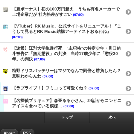
【夏ボーナス】初の100万円超え うちも有名メーカーで
上場企業だが 社内格差がすごい
(07:00)
【VTuber】RK Music、公式サイトをリニューアル！『こ
うして見るとRK Music結構アーティストおるわね』
(07:00)
【速報】江別大学生暴行死 “主犯格”の特定少年・川口侑
斗被告に「無期懲役」の判決 当時17歳少年に「懲役30
年」の判決
(07:00)
梅野ドリスバッテリーはマジでなんで阿倍と勝負したん？
意味わからんわ
(07:00)
【ラブライブ！】フミコって可愛くね？
(07:00)
【名探偵プリキュア】森亜るるかさん、24話からコンビニ
アイスを食べている模様…
(07:00)
トップ
次へ
About
RSS