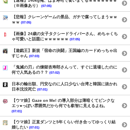
【速報】140kg俺、はま寿司で食いまくるｗｗｗｗｗｗｗ
（※画像あり）
(07:05)
【悲報】クレーンゲームの景品、ガチで腐ってしまうｗｗ
ｗｗ
(07:05)
【画像】24歳の女子タクシードライバーさん、めちゃくち
ゃ可愛いと話題にｗｗｗｗｗｗ
(07:05)
【遊戯王】新規「宿命の決闘」王国編のカードめっちゃ出
すじゃん
(07:03)
「鬼滅の刃」の煉獄杏寿郎さんって、すぐに退場したのに
何で人気あるの？？
(07:02)
日本の輸出額、円安なのに人口少ない台湾と韓国に抜かれ
日本沈没死亡
(07:01)
【ウマ娘】Gaze on Me! の導入部分は薄暗くてピンクな
エッ●っぽい雰囲気だから何でも叡智に見えるよね。
(07:01)
【ウマ娘】正直ダンツと5年くらい付き合ってゆっくり結
婚したい
(07:01)