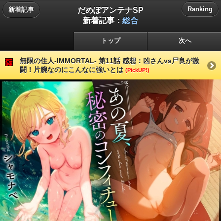
だめぽアンテナSP
Ranking
新着記事
新着記事：
総合
トップ
次へ
無限の住人-IMMORTAL- 第11話 感想：凶さんvs尸良が激
闘！片腕なのにこんなに強いとは
(PickUP!)