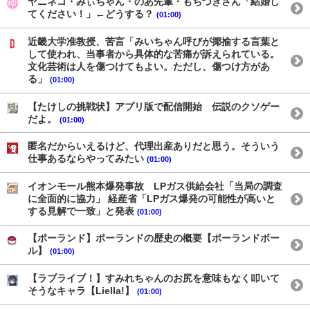
ヤニネコ・みぃちゃん・のあ先輩・もちづきさん「結婚し
てください！」←どうする？
(01:00)
近畿大学准教授、苦言「みいちゃん呼びが揶揄する言葉と
して使われ、当事者から具体的な苦痛が訴えられている。
文化芸術は人を傷つけてもよい。ただし、傷つけ方があ
る」
(01:00)
【たけしの挑戦状】アプリ版で配信開始 伝説のクソゲー
だよ。
(01:00)
匿名だからいえるけど、代理出産ありだと思う。そういう
仕事あるならやってみたい
(01:00)
イオンモール熊本爆発事故 LPガス供給会社「当局の調査
に全面的に協力」 経産省「LPガス爆発の可能性が高いと
する見解で一致」と発表
(01:00)
【ポーランド】ポーランドの歴史の概要【ポーランドボー
ル】
(01:00)
【ラブライブ！】すみれちゃんのお尻を意味もなく叩いて
そうなキャラ【Liella!】
(01:00)