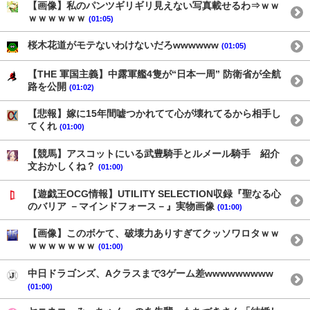
【画像】私のパンツギリギリ見えない写真載せるわ⇒ｗｗ
ｗｗｗｗｗｗ
(01:05)
桜木花道がモテないわけないだろwwwwww
(01:05)
【THE 軍国主義】中露軍艦4隻が“日本一周” 防衛省が全航
路を公開
(01:02)
【悲報】嫁に15年間嘘つかれてて心が壊れてるから相手し
てくれ
(01:00)
【競馬】アスコットにいる武豊騎手とルメール騎手 紹介
文おかしくね？
(01:00)
【遊戯王OCG情報】UTILITY SELECTION収録『聖なる心
のバリア －マインドフォース－』実物画像
(01:00)
【画像】このボケて、破壊力ありすぎてクッソワロタｗｗ
ｗｗｗｗｗｗｗ
(01:00)
中日ドラゴンズ、Aクラスまで3ゲーム差wwwwwwwww
(01:00)