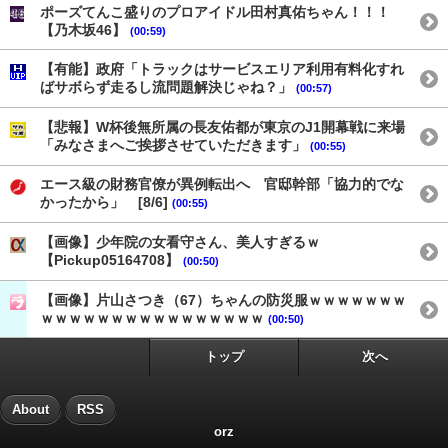
ポーズてんこ盛りのプロアイドル田村真佑ちゃん！！！
【乃木坂46】
(00:59)
【有能】政府「トラックはサービスエリア利用有料化すれ
ばサボらず走るし流問題解決じゃね？」
(00:57)
【悲報】W杯後無所属の長友佑都が東京のJ1開幕戦に来場
「みなさまへご挨拶させていただきます」
(00:55)
エース級の財務官僚が異例転出へ 官邸幹部「協力的でな
かったから」 [8/6]
(00:55)
【画像】少年院の女看守さん、美人すぎるｗ
【Pickup05164708】
(00:50)
【画像】片山さつき（67）ちゃんの防災服ｗｗｗｗｗｗｗ
ｗｗｗｗｗｗｗｗｗｗｗｗｗｗｗｗ
(00:50)
トップ
次へ
About
RSS
orz