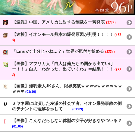
【速報】中国、アメリカに対する制裁を一斉発表
(ｵﾇﾇﾒ)
【速報】イオンモール熊本の爆発原因が判明！！！！
(ｵﾇﾇ
ﾒ)
「Linuxで十分じゃね…？」世界が気付き始める
(ｵﾇﾇﾒ)
【画像】アフリカ人「白人は俺たちの国から出ていけ
ー！！」白人「わかった。出ていくわ」⇒結果！！！
(ｵﾇﾇ
ﾒ)
【画像】爆乳素人JKさん、限界突破ｗｗｗwｗｗｗｗｗｗ
ｗｗ❤
(01:10)
ミヤネ屋に出演した左派の社会学者、イオン爆発事故の例
のテナントに理解を示して……
(01:09)
【画像】こんなだらしない体型の女子が好きなやついる？
(01:05)