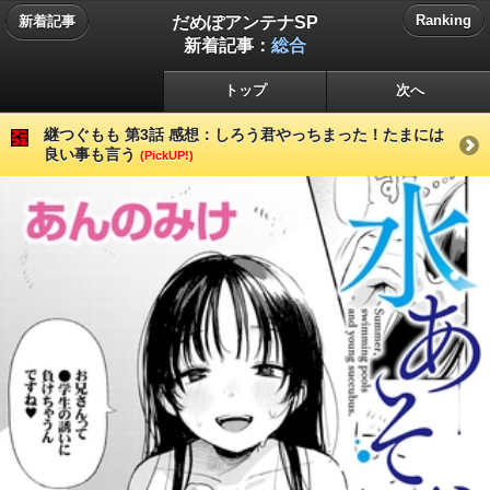
だめぽアンテナSP
Ranking
新着記事
新着記事：
総合
トップ
次へ
継つぐもも 第3話 感想：しろう君やっちまった！たまには
良い事も言う
(PickUP!)