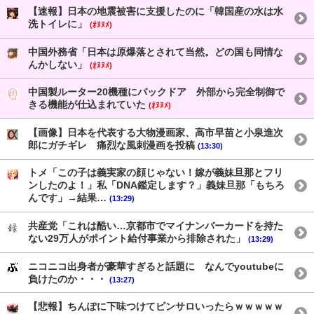
【速報】日本の地震被害に支援したのに「韓国産の水は水
洗トイレに」
(ｵﾇﾇﾒ)
中国外務省「日本は原爆落とされて当然。どの国も同情な
んかしない」
(ｵﾇﾇﾒ)
中国製ルーター20機種にバックドア 外部から完全制御で
きる機能が仕込まれていた
(ｵﾇﾇﾒ)
【画像】日本を代表する大物漫画家、高市早苗と小泉進次
郎にガチギレ 痛烈な風刺漫画を投稿
(13:30)
トメ「この子は義実家の顔じゃない！嫁が義妹旦那とフリ
ンしたのよ！」私「DNA鑑定します？」義妹旦那「もちろ
んです」→結果…
(13:29)
共産党「これは酷い…京都市でマイナンバーカードを持た
ない29万人がポイント給付事業から排除された」
(13:29)
ニコニコ出身者が豪華すぎると話題に なんでyoutubeに
負けたのか・・・
(13:27)
【悲報】ちんぽに下味つけてピンサロいったらｗｗｗｗｗ