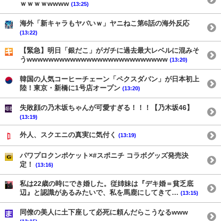
ｗｗｗｗwwww
(13:25)
海外「新キャラもヤバいｗ」ヤニねこ第6話の海外反応
(13:22)
【緊急】明日「銀だこ」がガチに過去最大レベルに混みそ
うwwwwwwwwwwwwwwwwwwwwwwwwww
(13:20)
韓国の人気コーヒーチェーン「ペクスダバン」が日本初上
陸！東京・新橋に1号店オープン
(13:20)
失敗顔の乃木坂ちゃんが可愛すぎる！！！【乃木坂46】
(13:19)
外人、スクエニの真実に気付く
(13:19)
パワプロクンポケット×#スポニチ コラボグッズ発売決
定！
(13:16)
私は22歳の時にでき婚した。従姉妹は『デキ婚＝貧乏底
辺』と認識があるみたいで、私を馬鹿にしてきて…
(13:15)
同僚の美人に土下座して必死に頼んだらこうなるwww