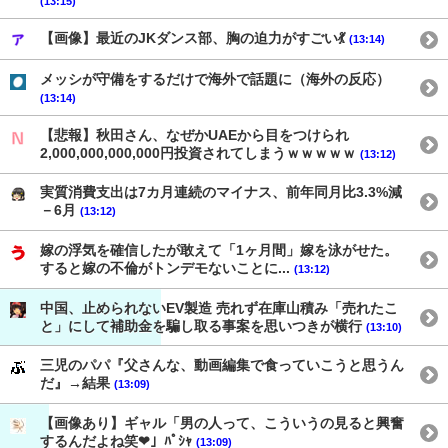
(13:15)
【画像】最近のJKダンス部、胸の迫力がすごい💃
(13:14)
メッシが守備をするだけで海外で話題に（海外の反応）
(13:14)
【悲報】秋田さん、なぜかUAEから目をつけられ
2,000,000,000,000円投資されてしまうｗｗｗｗｗ
(13:12)
実質消費支出は7カ月連続のマイナス、前年同月比3.3%減
－6月
(13:12)
嫁の浮気を確信したが敢えて「1ヶ月間」嫁を泳がせた。
すると嫁の不倫がトンデモないことに...
(13:12)
中国、止められないEV製造 売れず在庫山積み「売れたこ
と」にして補助金を騙し取る事案を思いつきが横行
(13:10)
三児のパパ『父さんな、動画編集で食っていこうと思うん
だ』→結果
(13:09)
【画像あり】ギャル「男の人って、こういうの見ると興奮
するんだよね笑❤」ﾊﾟｼｬ
(13:09)