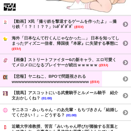
【動画】X民「撮り鉄を撃退するゲームを作ったよ」→撮
り鉄「！？！！？？」ｼｭﾎﾟﾎﾟﾎﾟﾎﾟ
(ｵﾇﾇﾒ)
海外「日本なんて行くんじゃなかった…」 日本を知ってし
まったディズニー信者、帰国後『本家』に失望する事態に
(ｵﾇﾇﾒ)
【画像】ストリートファイター6の新キャラ、エロ可愛く
てメロメロになるプレイヤーが続出ｗｗｗｗｗ
(ｵﾇﾇﾒ)
【悲報】ヤニねこ、BPOで問題視される
wwwwwwwwwwwwwwwwwwwwwwww
(ｵﾇﾇﾒ)
【競馬】アスコットにいる武豊騎手とルメール騎手 紹介
文おかしくね？
(01:00)
ヤニネコ・みぃちゃん・のあ先輩・もちづきさん「結婚し
てください！」←どうする？
(01:00)
近畿大学准教授、苦言「みいちゃん呼びが揶揄する言葉と