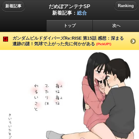
だめぽアンテナSP
Ranking
新着記事
新着記事：
総合
トップ
次へ
ガンダムビルドダイバーズRe:RISE 第15話 感想：深まる
遺跡の謎！気球で上がった先に何かがある
(PickUP!)