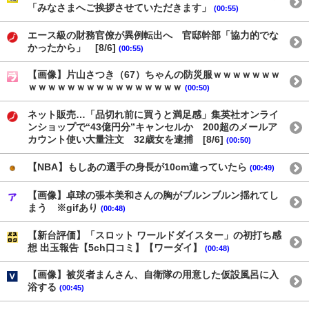
「みなさまへご挨拶させていただきます」
(00:55)
エース級の財務官僚が異例転出へ 官邸幹部「協力的でな
かったから」 [8/6]
(00:55)
【画像】片山さつき（67）ちゃんの防災服ｗｗｗｗｗｗｗ
ｗｗｗｗｗｗｗｗｗｗｗｗｗｗｗｗ
(00:50)
ネット販売…「品切れ前に買うと満足感」集英社オンライ
ンショップで“43億円分”キャンセルか 200超のメールア
カウント使い大量注文 32歳女を逮捕 [8/6]
(00:50)
【NBA】もしあの選手の身長が10cm違っていたら
(00:49)
【画像】卓球の張本美和さんの胸がブルンブルン揺れてし
まう ※gifあり
(00:48)
【新台評価】「スロット ワールドダイスター」の初打ち感
想 出玉報告【5ch口コミ】【ワーダイ】
(00:48)
【画像】被災者まんさん、自衛隊の用意した仮設風呂に入
浴する
(00:45)