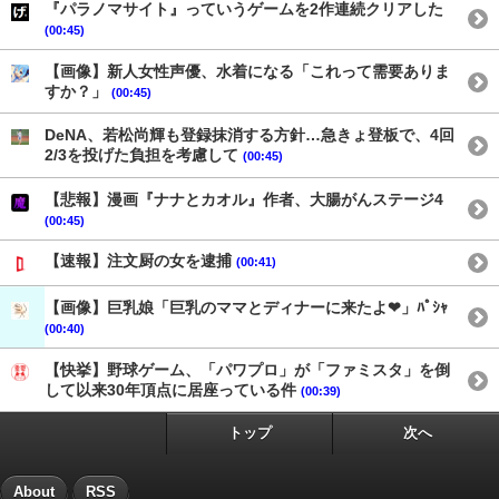
『パラノマサイト』っていうゲームを2作連続クリアした
(00:45)
【画像】新人女性声優、水着になる「これって需要ありま
すか？」
(00:45)
DeNA、若松尚輝も登録抹消する方針…急きょ登板で、4回
2/3を投げた負担を考慮して
(00:45)
【悲報】漫画『ナナとカオル』作者、大腸がんステージ4
(00:45)
【速報】注文厨の女を逮捕
(00:41)
【画像】巨乳娘「巨乳のママとディナーに来たよ❤」ﾊﾟｼｬ
(00:40)
【快挙】野球ゲーム、「パワプロ」が「ファミスタ」を倒
して以来30年頂点に居座っている件
(00:39)
トップ
次へ
About
RSS