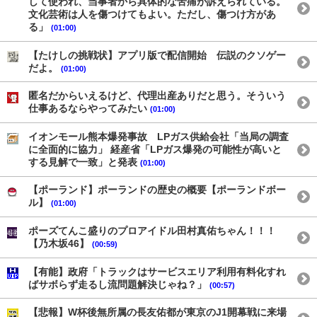
して使われ、当事者から具体的な苦痛が訴えられている。
文化芸術は人を傷つけてもよい。ただし、傷つけ方があ
る」
(01:00)
【たけしの挑戦状】アプリ版で配信開始 伝説のクソゲー
だよ。
(01:00)
匿名だからいえるけど、代理出産ありだと思う。そういう
仕事あるならやってみたい
(01:00)
イオンモール熊本爆発事故 LPガス供給会社「当局の調査
に全面的に協力」 経産省「LPガス爆発の可能性が高いと
する見解で一致」と発表
(01:00)
【ポーランド】ポーランドの歴史の概要【ポーランドボー
ル】
(01:00)
ポーズてんこ盛りのプロアイドル田村真佑ちゃん！！！
【乃木坂46】
(00:59)
【有能】政府「トラックはサービスエリア利用有料化すれ
ばサボらず走るし流問題解決じゃね？」
(00:57)
【悲報】W杯後無所属の長友佑都が東京のJ1開幕戦に来場