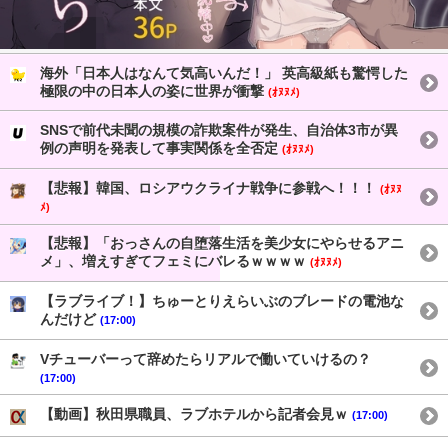
海外「日本人はなんて気高いんだ！」 英高級紙も驚愕した
極限の中の日本人の姿に世界が衝撃
(ｵﾇﾇﾒ)
SNSで前代未聞の規模の詐欺案件が発生、自治体3市が異
例の声明を発表して事実関係を全否定
(ｵﾇﾇﾒ)
【悲報】韓国、ロシアウクライナ戦争に参戦へ！！！
(ｵﾇﾇ
ﾒ)
【悲報】「おっさんの自堕落生活を美少女にやらせるアニ
メ」、増えすぎてフェミにバレるｗｗｗｗ
(ｵﾇﾇﾒ)
【ラブライブ！】ちゅーとりえらいぶのブレードの電池な
んだけど
(17:00)
Vチューバーって辞めたらリアルで働いていけるの？
(17:00)
【動画】秋田県職員、ラブホテルから記者会見ｗ
(17:00)