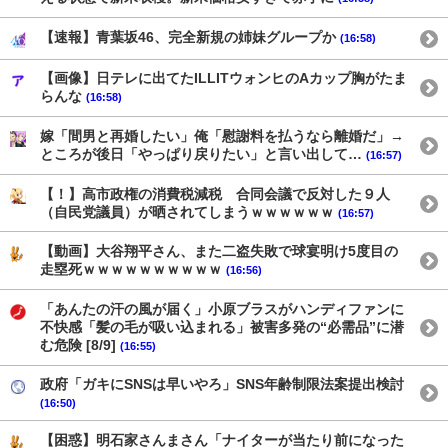
【速報】青葉坂46、完全新規の姉妹グループか
(16:58)
【画像】日テレに出てたILLITウォンヒのAカップ胸がたま
らんな
(16:58)
嫁「間男と再婚したい」俺「慰謝料を払うなら離婚だ」→
ところが後日「やっぱり戻りたい」と言い出して…
(16:57)
【！】高市政権の消費税減税 合同会議で反対した９人
（自民党議員）が晒されてしまうｗｗｗｗｗｗ
(16:57)
【動画】大谷翔平さん、また二盗失敗で球宴明け5度目の
走塁死ｗｗｗｗｗｗｗｗｗｗ
(16:56)
「あんたの汗の風が届く」小原ブラスがハンディファンに
不快感「髪の毛が吸い込まれる」被害多発の“必需品”に潜
む危険 [8/9]
(16:55)
政府「ガキにSNSは早いやろ」SNS年齢制限法案提出検討
(16:50)
【困惑】明石家さんまさん「ナイターが当たり前になった