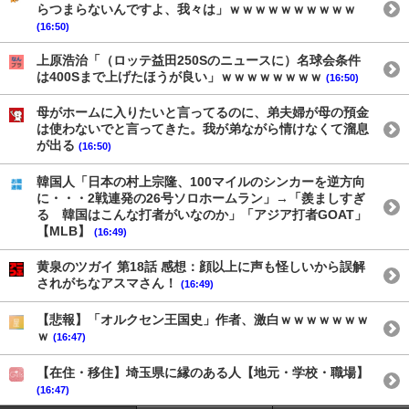
らつまらないんですよ、我々は」ｗｗｗｗｗｗｗｗｗｗ
(16:50)
上原浩治「（ロッテ益田250Sのニュースに）名球会条件
は400Sまで上げたほうが良い」ｗｗｗｗｗｗｗｗ
(16:50)
母がホームに入りたいと言ってるのに、弟夫婦が母の預金
は使わないでと言ってきた。我が弟ながら情けなくて溜息
が出る
(16:50)
韓国人「日本の村上宗隆、100マイルのシンカーを逆方向
に・・・2戦連発の26号ソロホームラン」→「羨ましすぎ
る 韓国はこんな打者がいなのか」「アジア打者GOAT」
【MLB】
(16:49)
黄泉のツガイ 第18話 感想：顔以上に声も怪しいから誤解
されがちなアスマさん！
(16:49)
【悲報】「オルクセン王国史」作者、激白ｗｗｗｗｗｗｗ
ｗ
(16:47)
【在住・移住】埼玉県に縁のある人【地元・学校・職場】
(16:47)