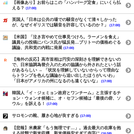
【画像あり】お前らはこの「ハンバーグ定食」にいくら払
える？
(17:00)
英国人「日本は公共の場での騒音がなくて清々しかった
が、なぜイギリスでは騒音を許容しているのか？」
(17:00)
【米国】「泣き言やめて仕事見つけろ。ラーメンを食え」
議員らの投稿にバンス氏が猛反発…ブリトーの価格めぐる
議論、共和党の内戦に発展
(17:00)
【海外の反応】高市首相は円安の深刻さを理解できないの
で、日米協調為替介入のための協議から外されたという話
があるらしい → 「状況を理解していないからって理由な
らトランプを色んな議論から追い出したほうがいいわ」
「日本がアメリカの州になるのも遠くないな」
(17:00)
韓国人「イ・ジェミョン政府とワンチーム」と主張するチ
ョン・ウォンオ候補に、オ・セフン候補は「最後の砦、ソ
ウル」を訴える！
(17:00)
サロモンの靴、履き心地が良すぎる
(17:00)
【悲報】米農家「もう無理です…」。過去最大の在庫を抱
える状態で新米収穫。新米価格安すぎて赤字に
(16:58)