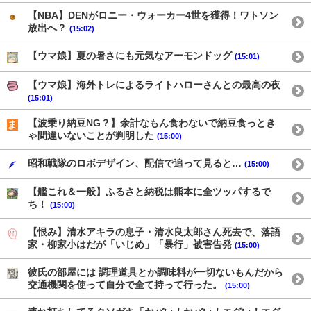
【NBA】DENがロニー・ウォーカー4世を獲得！ワトソン
放出へ？
(15:02)
【ウマ娘】夏の暑さにも元気なアーモンドッグ
(15:01)
【ウマ娘】海外トレによるライトハローさんとの最高の夜
(15:01)
【波乗り納豆NG？】余計なもん食わないで納豆食っとき
ゃ間違いないことが判明した
(15:00)
昭和戦隊のロボデザイン、配信で追って見ると…
(15:00)
【艦これ＆一般】ふるさと納税は熊本に全ツッパするで
ち！
(15:00)
【恨み】清水アキラの息子・清水良太郎さん死去で、落語
家・柳家小はだが「いじめ」「暴行」被害告発
(15:00)
彼氏の部屋には 調理道具とか調味料が一切ないもんだから
交通機関を使って自分で全て持って行った。
(15:00)