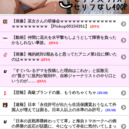
【画像】巫女さんの研修会ｗｗｗｗｗｗｗｗｗｗｗｗｗｗ
ｗｗｗｗｗｗｗｗｗ 【Pickup05154351】
(ｵﾇﾇﾒ)
【動画】仲間に花火を水平撃ちしようとして障害を負った
かもしれない事故。
(ｵﾇﾇﾒ)
【画像】俺的絶対2期あると思ってたアニメ第1位に輝いた
のはｗｗｗｗｗ
(ｵﾇﾇﾒ)
「すぐバレるデマを投稿した理由はこれか」と拡散元
の”賢さ”に批判が殺到中、自称ジャーナリストのやり口と
いうのが……
(ｵﾇﾇﾒ)
【悲報】高級ブランドの服、もうめちゃくちゃ
(15:10)
【速報】日本「永住許可が出たら生活保護貰おうなんて外
国人が増えては困る。日本人以上の水準のみ許可」
(15:10)
「日本の反戦界隈終わってて草」と海自トマホークへの例
の界隈の反応が話題に、今になって存在に気付いてしまっ