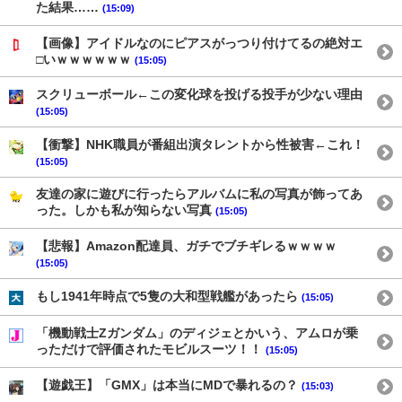
た結果……
(15:09)
【画像】アイドルなのにピアスがっつり付けてるの絶対エ
□いｗｗｗｗｗｗ
(15:05)
スクリューボール←この変化球を投げる投手が少ない理由
(15:05)
【衝撃】NHK職員が番組出演タレントから性被害←これ！
(15:05)
友達の家に遊びに行ったらアルバムに私の写真が飾ってあ
った。しかも私が知らない写真
(15:05)
【悲報】Amazon配達員、ガチでブチギレるｗｗｗｗ
(15:05)
もし1941年時点で5隻の大和型戦艦があったら
(15:05)
「機動戦士Ζガンダム」のディジェとかいう、アムロが乗
っただけで評価されたモビルスーツ！！
(15:05)
【遊戯王】「GMX」は本当にMDで暴れるの？
(15:03)