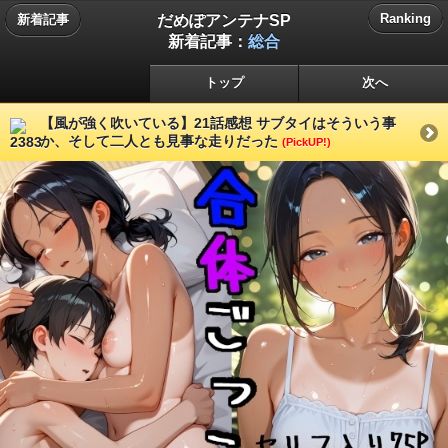
だめぽアンテナSP
Ranking
新着記事
新着記事：
総合
トップ
次へ
【風が強く吹いている】21話感想 サブタイはそういう事
か、そして二人とも見事な走りだった
(PickUP!)