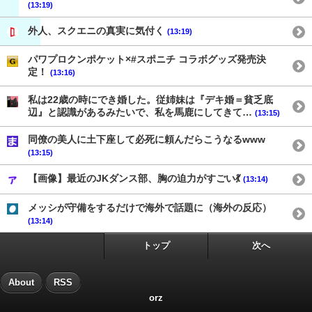
(13:19)
外人、スクエニの真実に気付く
(13:19)
パワプロクンポケット×#スポニチ コラボグッズ発売決
定！
(13:16)
私は22歳の時にでき婚した。従姉妹は『デキ婚＝貧乏底
辺』と認識があるみたいで、私を馬鹿にしてきて…
(13:15)
同僚の美人に土下座して必死に頼んだらこうなるwww
(13:15)
【画像】最近のJKダンス部、胸の迫力がすごい💃
(13:14)
メッシが守備をするだけで海外で話題に（海外の反応）
(13:14)
トップ
次へ
About
RSS
orz