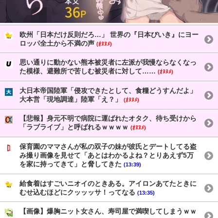
欧州「日本だけ反則だろ…」 世界の『日本びいき』にヨー
ロッパ全土から不満の声
(ｵﾇﾇﾒ)
思い通りに動かない熊本被災者に左派が我慢ならなくなっ
た模様、避難所で苦しむ被災者に対して……
(ｵﾇﾇﾒ)
大日本帝国陸軍「侵攻できたとして、食糧どうすんだよ」
大本営「現地調達」陸軍「え？」
(ｵﾇﾇﾒ)
【悲報】身元不明で病院に運ばれたオタク、待ち受けから
「ラブライブ」と呼ばれるｗｗｗｗ
(ｵﾇﾇﾒ)
保育園のママさんが私の双子の妹が彼氏とデートしてる盗
み撮り画像を見せて「あとはわかるよね？とりあえず5万
を家に持ってきて」と脅してきた
(13:39)
給食着はすごいニオイのときある。アイロンあてたときに
むせ込むほどにクッッッサ！ってなる
(13:35)
【画像】爆胸ニット女さん、寿司屋で満喫してしまうｗｗ