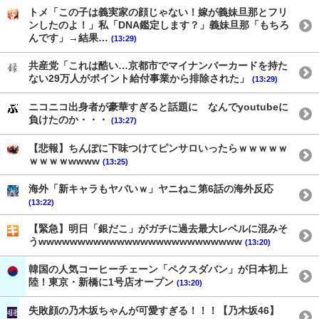
トメ「この子は義実家の顔じゃない！嫁が義妹旦那とフリ
ンしたのよ！」私「DNA鑑定します？」義妹旦那「もちろ
んです」→結果…
(13:29)
共産党「これは酷い…京都市でマイナンバーカードを持た
ない29万人がポイント給付事業から排除された」
(13:29)
ニコニコ出身者が豪華すぎると話題に なんでyoutubeに
負けたのか・・・
(13:27)
【悲報】ちんぽに下味つけてピンサロいったらｗｗｗｗｗ
ｗｗｗｗwwww
(13:25)
海外「新キャラもヤバいｗ」ヤニねこ第6話の海外反応
(13:22)
【緊急】明日「銀だこ」がガチに過去最大レベルに混みそ
うwwwwwwwwwwwwwwwwwwwwwwwwww
(13:20)
韓国の人気コーヒーチェーン「ペクスダバン」が日本初上
陸！東京・新橋に1号店オープン
(13:20)
失敗顔の乃木坂ちゃんが可愛すぎる！！！【乃木坂46】