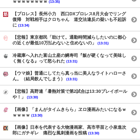
ｗｗｗｗｗｗｗｗ
(13:35)
【プロレス】長州小力 西口DXプロレス8月大会でリング
復帰 対戦相手はクロちゃん 道交法違反の疑いも不起訴
に
(13:34)
【悲報】東京都民「助けて。通勤時間減らしたいのに都心
の近くが最低10万払わないと住めないの」
(13:31)
冷蔵庫へ入れた富山土産の鱒寿司『飯が硬くなって美味し
く無くなる』って怒られた
(13:31)
【ウマ娘】普通にしてたら真っ当に美人なライトハローさ
ん。（結局飲んでしまう）
(13:31)
【悲報】高野連「暑熱対策で第2試合は13:30プレイボール
や！」
(13:30)
【画像】「まんがタイムきらら」ヱロ漫画みたいになるｗ
ｗｗｗｗ
(13:30)
【画像】日本を代表する大物漫画家、高市早苗と小泉進次
郎にガチギレ 痛烈な風刺漫画を投稿
(13:30)