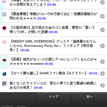
【画像】安井カノンちゃん、バニーガールコスプレでうっ
かり谷間が見えてしまう
(03:30)
【緊急事態】母親がコレで30万振り込む！危機回避能力が
問われるｗｗｗｗ
(03:30)
【大阪民度0】淀川花火大会のゴミ放置、運営の「置いて
帰ってOK」が招いた悲劇
(03:30)
【NEEDY GIRL OVERDOSE】グッスマ「超絶最かわてん
しちゃん Anniversary Party Ver.」フィギュア【明日発
売！】
(03:28)
【悲報】彼氏がセッ○スの度にア○ルいじってくるんだがｗ
ｗｗｗｗｗｗｗwwww
(03:25)
【カード勝ち越し】DeNAファン集合【Aクラスへ】
(03:23)
無くなったチャリンコが、変わり果てた姿で親戚の納屋に
あるのを発見！
(03:18)
トップ
次へ