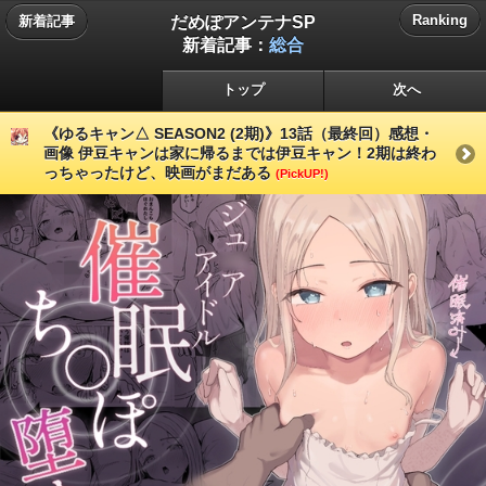
だめぽアンテナSP
Ranking
新着記事
新着記事：
総合
トップ
次へ
《ゆるキャン△ SEASON2 (2期)》13話（最終回）感想・
画像 伊豆キャンは家に帰るまでは伊豆キャン！2期は終わ
っちゃったけど、映画がまだある
(PickUP!)