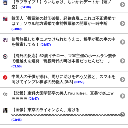
【ラブライブ！】ういちゅけ、ちいかわデートか【蓮ノ
空】
(04:00)
韓国人「投票箱の封印破損、経路逸脱…これは不正選挙で
は？」ソウル地方選挙で事前投票箱の開票が一時中断
(04:00)
信号無視した車にぶつけられたうえに、相手が私の車の中
を捜索してる！
(03:57)
【海外の反応】52歳イチロー、マ軍主催のホームラン競争
で柵越えを連発「現役時代の噂は本当だったんだな…」
(03:55)
中国人の子供が溺れ、周りに助けを乞う父親と、スマホを
向けてインプレ稼ぎの見物人 [8/8]
(03:55)
【悲報】東科大医学部卒の美人YouTuber、直美で炎上ｗ
ｗｗｗｗ
(03:47)
【画像】東京のライオンさん、溶ける
wwwwwwwwwwwwwwwwwwwwwwwwwwwwwwwwwwww
(03:45)