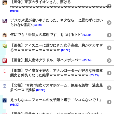
【画像】東京のライオンさん、溶ける
wwwwwwwwwwwwwwwwwwwwwwwwwwwwwwwwwwww
(03:45)
デジカメ泥が凄いキチだった。ネタなら…と思わずにはい
られない話①
(03:39)
何にでも「※個人の感想です」をつけるトピ
(03:39)
【画像】ディズニーに遊びにきた女子高生、胸がデカすぎ
るｗｗｗｗｗｗｗｗｗｗｗｗｗ
(03:35)
【画像】新人恵体グラドル、即ハメボンバー
(03:34)
【衝撃】ワイ腐女子好き、アナル口ーターが好きな根暗変
態女と仲良くなった結果ｗｗｗｗｗｗｗｗｗｗｗ
(03:33)
【悲報】”サ終”相次ぐスマホゲーム、倒産も急増 過去最
多ペースで推移
(03:30)
えっちなユニフォームの女子陸上選手「シコんないで！」
(03:30)