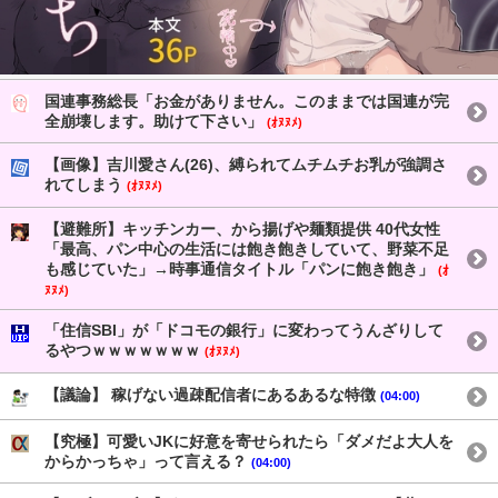
国連事務総長「お金がありません。このままでは国連が完
全崩壊します。助けて下さい」
(ｵﾇﾇﾒ)
【画像】吉川愛さん(26)、縛られてムチムチお乳が強調さ
れてしまう
(ｵﾇﾇﾒ)
【避難所】キッチンカー、から揚げや麺類提供 40代女性
「最高、パン中心の生活には飽き飽きしていて、野菜不足
も感じていた」→時事通信タイトル「パンに飽き飽き」
(ｵ
ﾇﾇﾒ)
「住信SBI」が「ドコモの銀行」に変わってうんざりして
るやつｗｗｗｗｗｗｗ
(ｵﾇﾇﾒ)
【議論】 稼げない過疎配信者にあるあるな特徴
(04:00)
【究極】可愛いJKに好意を寄せられたら「ダメだよ大人を
からかっちゃ」って言える？
(04:00)