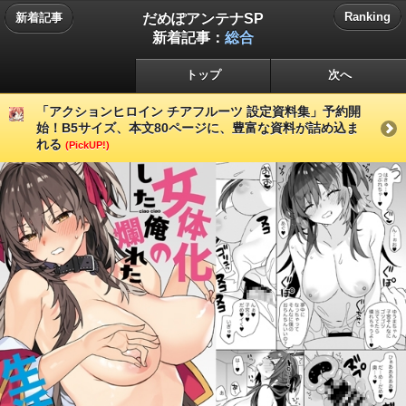
だめぽアンテナSP
Ranking
新着記事
新着記事：
総合
トップ
次へ
「アクションヒロイン チアフルーツ 設定資料集」予約開
始！B5サイズ、本文80ページに、豊富な資料が詰め込ま
れる
(PickUP!)