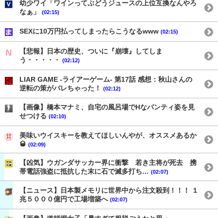
幼少ワイ「ワインってぶどうジュースの上位互換なんやろ
なぁ」
(02:15)
SEXに10万円払ってしまったらこうなるwww
(02:15)
【悲報】日本の歴史、ついに『崩壊』してしま
う・・・・・
(02:12)
LIAR GAME -ライアーゲーム- 第17話 感想：秋山さんの
逆転の策がバレちゃった！
(02:12)
【画像】橋本マナミ、自宅の風呂場でHなパンティ姿を見
せつける
(02:10)
美味いウイスキーを教えてほしいんやが、オススメあるか
🥃
(02:09)
【凶気】ウガンダサッカー界に衝撃 若き主将が死去 携
帯電話強盗に抵抗した末に石で滅多打ち…
(02:07)
【ニュース】日本製メモリに世界中から注文殺到！！！ １
兆５０００億円で工場増築へ
(02:07)