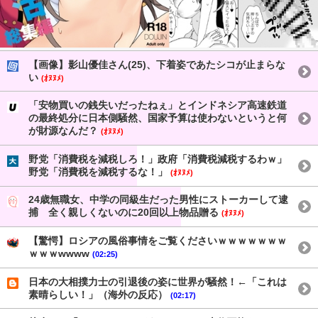
【画像】影山優佳さん(25)、下着姿であたシコが止まらな
い
(ｵﾇﾇﾒ)
「安物買いの銭失いだったねぇ」とインドネシア高速鉄道
の最終処分に日本側騒然、国家予算は使わないというと何
が財源なんだ？
(ｵﾇﾇﾒ)
野党「消費税を減税しろ！」政府「消費税減税するわｗ」
野党「消費税を減税するな！」
(ｵﾇﾇﾒ)
24歳無職女、中学の同級生だった男性にストーカーして逮
捕 全く親しくないのに20回以上物品贈る
(ｵﾇﾇﾒ)
【驚愕】ロシアの風俗事情をご覧くださいｗｗｗｗｗｗｗ
ｗｗｗwwww
(02:25)
日本の大相撲力士の引退後の姿に世界が騒然！←「これは
素晴らしい！」（海外の反応）
(02:17)