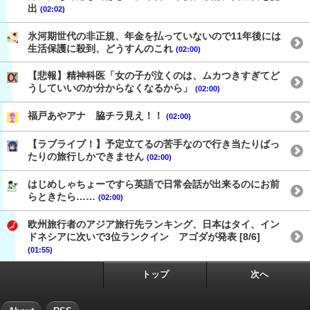
出
(02:02)
氷河期世代の非正規、年金を払っていないので11年後には
生活保護に殺到、どうすんのこれ
(02:00)
【悲報】精神科医「女の子が泣くのは、ムカつきすぎてど
うしていいのか分からなくなるから」
(02:00)
福戸あやアナ 脇チラ見え！！
(02:00)
【ラブライブ！】予定立てるの苦手なので行き当たりばっ
たりの旅行しかできません
(02:00)
はじめしゃちょーですら英語で日常会話が出来るのにお前
らときたら……
(02:00)
欧州旅行者のアジア旅行先ランキング、日本はタイ、イン
ドネシアに次いで3位ランクイン アゴダが発表 [8/6]
(01:55)
トップ
次へ