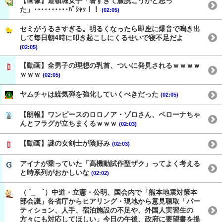
【画像】道頓堀女子「暑すぎて服脱ごうかと思っ
た」･･････････ﾊﾟｼｬｯ！！
(02:05)
セミがうるさすぎる。明るくなったら即座に爆音で鳴き出
して毎日朝4時に叩き起こしにくるせいで寝不足だよ
(02:05)
【動画】全男子の理想の乳首、ついに発見されるｗｗｗｗ
ｗｗｗ
(02:05)
ヤムチャは繰気弾を強化していくべきだった
(02:05)
【朗報】ワンピースのロロノア・ゾロさん、ペローナちゃ
んとフラグが立ちまくるｗｗｗ
(02:03)
【動画】謎の女剣士が陰好み
(02:03)
アイナが乗っていた「高機動試作型ザク」ってよく考える
と時系列がおかしいな
(02:02)
（ ´_ゝ`）中道・立憲・公明、国会内で「熊本地震対策本
部会議」各省庁からヒアリング・現地から意見聴取「パー
ティション、人手、宿泊施設の不足や、外国人実習生の
方々にも対応してほしい」今日の午後、政府に要望書を提