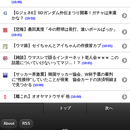
(10:05)
【GジェネE】SDガンダム外伝まつり開幕！ガチャは来週
かな？
(10:02)
【悲報】桑田真澄「今の野球は長打、速いボールばっか」
(10:01)
【ウマ娘】セイちゃんとアイちゃんの作接皆カプ
(10:01)
【雑談】ウマスレで語るインターネット老人会ｗｗｗ この
話題についていけないってマジ…！？
(10:01)
【サッカー界激震】韓国サッカー協会、W杯予選の審判
に“性接待”していたことが発覚 協会カードの決済明細ま
で見つかる
(10:00)
【艦これ】オオヤマトウサギ 他
(10:00)
トップ
次へ
About
RSS
orz