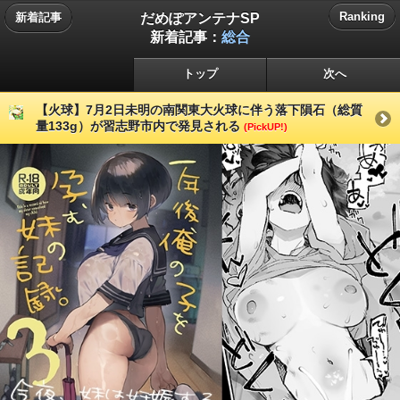
だめぽアンテナSP
Ranking
新着記事
新着記事：
総合
トップ
次へ
【火球】7月2日未明の南関東大火球に伴う落下隕石（総質
量133g）が習志野市内で発見される
(PickUP!)