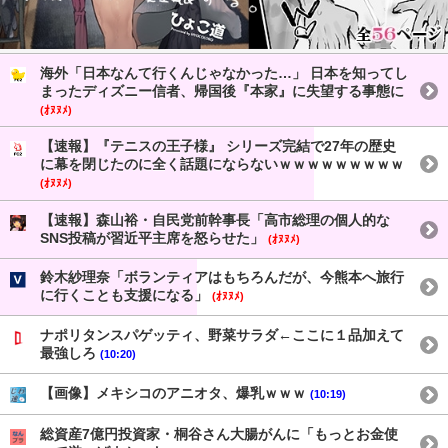
海外「日本なんて行くんじゃなかった…」 日本を知ってし
まったディズニー信者、帰国後『本家』に失望する事態に
(ｵﾇﾇﾒ)
【速報】『テニスの王子様』 シリーズ完結で27年の歴史
に幕を閉じたのに全く話題にならないｗｗｗｗｗｗｗｗｗ
(ｵﾇﾇﾒ)
【速報】森山裕・自民党前幹事長「高市総理の個人的な
SNS投稿が習近平主席を怒らせた」
(ｵﾇﾇﾒ)
鈴木紗理奈「ボランティアはもちろんだが、今熊本へ旅行
に行くことも支援になる」
(ｵﾇﾇﾒ)
ナポリタンスパゲッティ、野菜サラダ←ここに１品加えて
最強しろ
(10:20)
【画像】メキシコのアニオタ、爆乳ｗｗｗ
(10:19)
総資産7億円投資家・桐谷さん大腸がんに「もっとお金使