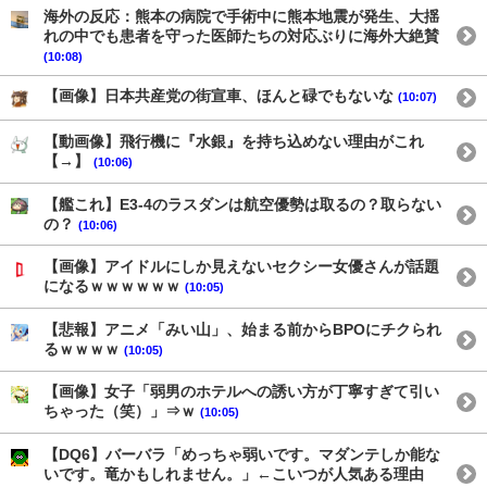
海外の反応：熊本の病院で手術中に熊本地震が発生、大揺
れの中でも患者を守った医師たちの対応ぶりに海外大絶賛
(10:08)
【画像】日本共産党の街宣車、ほんと碌でもないな
(10:07)
【動画像】飛行機に『水銀』を持ち込めない理由がこれ
【→】
(10:06)
【艦これ】E3-4のラスダンは航空優勢は取るの？取らない
の？
(10:06)
【画像】アイドルにしか見えないセクシー女優さんが話題
になるｗｗｗｗｗｗ
(10:05)
【悲報】アニメ「みい山」、始まる前からBPOにチクられ
るｗｗｗｗ
(10:05)
【画像】女子「弱男のホテルへの誘い方が丁寧すぎて引い
ちゃった（笑）」⇒ｗ
(10:05)
【DQ6】バーバラ「めっちゃ弱いです。マダンテしか能な
いです。竜かもしれません。」←こいつが人気ある理由