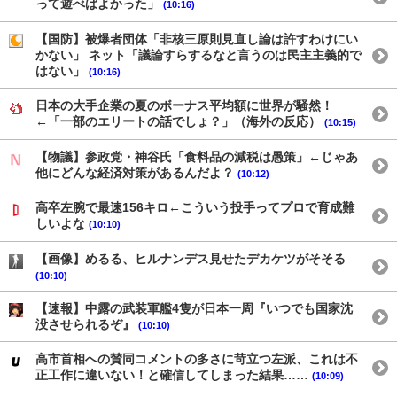
って遊べばよかった」
(10:16)
【国防】被爆者団体「非核三原則見直し論は許すわけにい
かない」 ネット「議論すらするなと言うのは民主主義的で
はない」
(10:16)
日本の大手企業の夏のボーナス平均額に世界が騒然！
←「一部のエリートの話でしょ？」（海外の反応）
(10:15)
【物議】参政党・神谷氏「食料品の減税は愚策」←じゃあ
他にどんな経済対策があるんだよ？
(10:12)
高卒左腕で最速156キロ←こういう投手ってプロで育成難
しいよな
(10:10)
【画像】めるる、ヒルナンデス見せたデカケツがそそる
(10:10)
【速報】中露の武装軍艦4隻が日本一周『いつでも国家沈
没させられるぞ』
(10:10)
高市首相への賛同コメントの多さに苛立つ左派、これは不
正工作に違いない！と確信してしまった結果……
(10:09)