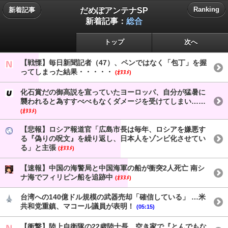
だめぽアンテナSP
Ranking
新着記事
新着記事：
総合
トップ
次へ
【戦慄】毎日新聞記者（47）、ペンではなく「包丁」を握
ってしまった結果・・・・・
(ｵﾇﾇﾒ)
化石賞だの御高説を宣っていたヨーロッパ、自分が猛暑に
襲われると為すすべべもなくダメージを受けてしまい……
(ｵﾇﾇﾒ)
【悲報】ロシア報道官「広島市長は毎年、ロシアを嫌悪す
る『偽りの呪文』を繰り返し、日本人をゾンビ化させてい
る」と主張
(ｵﾇﾇﾒ)
【速報】中国の海警局と中国海軍の船が衝突2人死亡 南シ
ナ海でフィリピン船を追跡中
(ｵﾇﾇﾒ)
台湾への140億ドル規模の武器売却「確信している」 …米
共和党重鎮、マコール議員が表明！
(05:15)
【衝撃】陸上自衛隊の22歳陸士長、空き家で『とんでもな