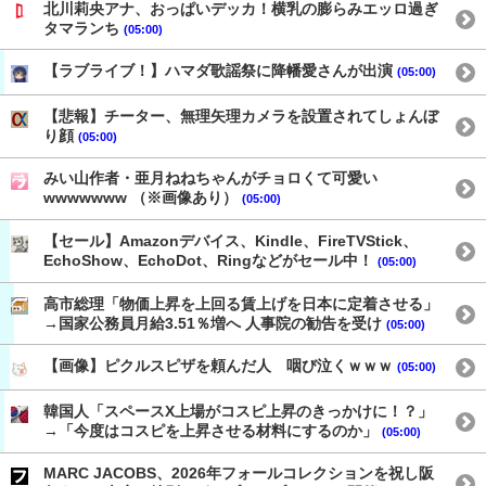
北川莉央アナ、おっぱいデッカ！横乳の膨らみエッロ過ぎ
タマランち
(05:00)
【ラブライブ！】ハマダ歌謡祭に降幡愛さんが出演
(05:00)
【悲報】チーター、無理矢理カメラを設置されてしょんぼ
り顔
(05:00)
みい山作者・亜月ねねちゃんがチョロくて可愛い
wwwwwww （※画像あり）
(05:00)
【セール】Amazonデバイス、Kindle、FireTVStick、
EchoShow、EchoDot、Ringなどがセール中！
(05:00)
高市総理「物価上昇を上回る賃上げを日本に定着させる」
→国家公務員月給3.51％増へ 人事院の勧告を受け
(05:00)
【画像】ピクルスピザを頼んだ人 咽び泣くｗｗｗ
(05:00)
韓国人「スペースX上場がコスピ上昇のきっかけに！？」
→「今度はコスピを上昇させる材料にするのか」
(05:00)
MARC JACOBS、2026年フォールコレクションを祝し阪