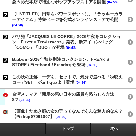
急うめだ本店で特別なポップアップストアを開催
(04:56)
【UNTITLED】日常をパワースポットに。「ラッキーカラ
ーアイテム」特集ページを公式オンラインストアで公開
(04:56)
パリ発「JACQUES LE CORRE」2026年秋冬コレクショ
ン「Electric Tenderness」発表、新アイコンバッグ
「COMO」「DUO」が登場
(04:56)
Barbour 2026年秋冬別注コレクション、FREAK’S
STORE / Firsthand / Freadaから登場
(04:56)
この秋の正解コーデを、セットで。気分で選べる「秋映え
コーデSET」がantiquaより登場
(04:56)
台湾メディア「態度の悪い日本の店員を黙らせる方法」
8/7
(04:55)
【画像】たぬき顔の女の子ってなんであんな魅力的なん？
【Pickup07091607】
(04:50)
トップ
次へ