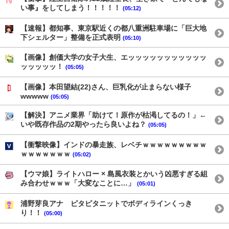
い事』をしてしまう！！！！！
(05:12)
【速報】都知事、東京駅近くの都八重洲駐車場に「巨大地
下シェルター」整備を正式表明
(05:10)
【画像】創価大学の女子大生、エッッッッッッッッッッッ
ッッッッッ！
(05:05)
【画像】本田望結(22)さん、巨乳化が止まらない様子
wwwww
(05:05)
【解決】アニメ業界「助けて！原作が枯渇してるの！」←
いや既存作品の2期やったら良いよね？
(05:05)
【衝撃映像】インドの暴走族、レベチｗｗｗｗｗｗｗｗｗ
ｗｗｗｗｗｗｗ
(05:02)
【ウマ娘】ライトハロー × 島風衣装とかいう凶悪すぎる組
み合わせｗｗｗ「大変なことに…」
(05:01)
浦野芽良アナ ピタピタニットでボディラインくっき
り！！
(05:00)