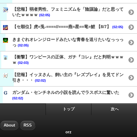
【悲報】弱者男性、フェミニズムを「陰謀論」だと思って
いたｗｗｗｗ
(02:05)
【セ順位】虎=兎-====//====燕=星==竜=鯉 【8/7】
(02:05)
きまぐれオレンジロードみたいな青春を送りたいなっっっ
っ
(02:05)
【衝撃】ワンピースの正体、ガチ『コレ』だと判明ｗｗｗ
ｗ
(02:03)
【悲報】イッヌさん、飼い主の『レズプレイ』を見てドン
引き・・・
(02:02)
ガンダム・センチネルの小説を読んでラスボスに驚いた
(02:02)
トップ
次へ
About
RSS
orz