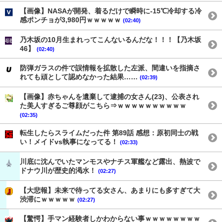
【画像】NASAが開発、着るだけで瞬時に-15℃冷却する冷
感ポンチョが3,980円ｗｗｗｗｗ
(02:40)
乃木坂の10月生まれってこんないるんだな！！！【乃木坂
46】
(02:40)
防弾ガラスの件で誤情報を拡散した左派、間違いを指摘さ
れても頑として認めなかった結果……
(02:39)
【画像】赤ちゃんを遺棄して逮捕の女さん(23)、公表され
た美人すぎるご尊顔がこちら⇒ｗｗｗｗｗｗｗｗｗｗ
(02:35)
転生したらスライムだった件 第89話 感想：原初同士の戦
い！メイドvs執事になってる！
(02:33)
川底に沈んでいたマンモスやナチス軍艦など露出、熱波で
ドナウ川が歴史的渇水！
(02:27)
【大悲報】未来で待ってる女さん、あまりにも多すぎて大
渋滞にｗｗｗｗｗ
(02:27)
【驚愕】手マン経験者しかわからない事ｗｗｗｗｗｗｗｗ