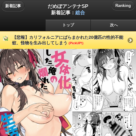
だめぽアンテナSP
Ranking
新着記事
新着記事：
総合
トップ
次へ
【悲報】カリフォルニアにばらまかれた20億匹の性的不能
蚊、怪物を生み出してしまう
(PickUP!)