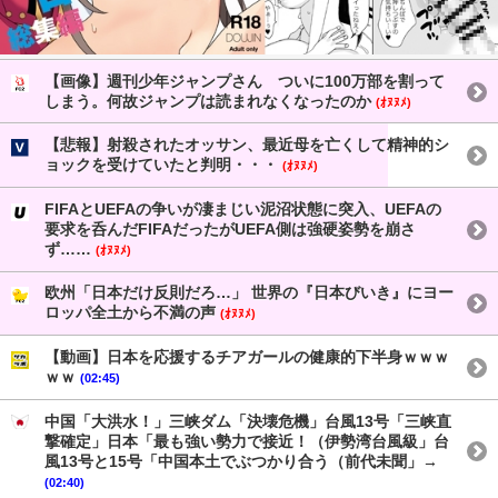
【画像】週刊少年ジャンプさん ついに100万部を割って
しまう。何故ジャンプは読まれなくなったのか
(ｵﾇﾇﾒ)
【悲報】射殺されたオッサン、最近母を亡くして精神的シ
ョックを受けていたと判明・・・
(ｵﾇﾇﾒ)
FIFAとUEFAの争いが凄まじい泥沼状態に突入、UEFAの
要求を呑んだFIFAだったがUEFA側は強硬姿勢を崩さ
ず……
(ｵﾇﾇﾒ)
欧州「日本だけ反則だろ…」 世界の『日本びいき』にヨー
ロッパ全土から不満の声
(ｵﾇﾇﾒ)
【動画】日本を応援するチアガールの健康的下半身ｗｗｗ
ｗｗ
(02:45)
中国「大洪水！」三峡ダム「決壊危機」台風13号「三峡直
撃確定」日本「最も強い勢力で接近！（伊勢湾台風級」台
風13号と15号「中国本土でぶつかり合う（前代未聞」→
(02:40)