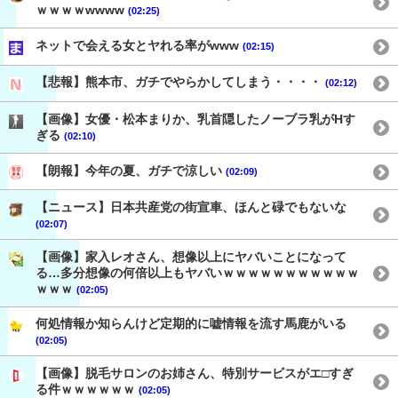
ｗｗｗｗwwww
(02:25)
ネットで会える女とヤれる率がwww
(02:15)
【悲報】熊本市、ガチでやらかしてしまう・・・・
(02:12)
【画像】女優・松本まりか、乳首隠したノーブラ乳がHす
ぎる
(02:10)
【朗報】今年の夏、ガチで涼しい
(02:09)
【ニュース】日本共産党の街宣車、ほんと碌でもないな
(02:07)
【画像】家入レオさん、想像以上にヤバいことになって
る…多分想像の何倍以上もヤバいｗｗｗｗｗｗｗｗｗｗｗ
ｗｗｗ
(02:05)
何処情報か知らんけど定期的に嘘情報を流す馬鹿がいる
(02:05)
【画像】脱毛サロンのお姉さん、特別サービスがエ□すぎ
る件ｗｗｗｗｗｗ
(02:05)