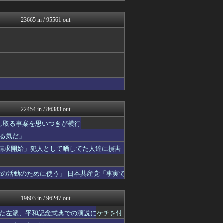
痛いニュース(ﾉ∀`)
なんJ PRIDE
23665 in / 95561 out
資格ちゃんねる
VIPPER速報
Vtuberまとめるよ～ん
かぞくちゃんねる
アルファルファモザイク＠ネ...
パチンコ・パチスロ.com
すまいる(^-^)ぶろぐ
乃木通 乃木坂46櫻坂46...
ゲーム実況者速報＠YouT...
阪神タイガースちゃんねる
22454 in / 86383 out
常識的に考えた
ゆるゲーマー遅報
し取る事案を思いつきが横行
みそパンNEWS
る気だ」
ポーランドボール 翻訳
示請求開始」犯人として晒してた人達に損害
投資ちゃんねる
コンテンツ・声優 | ラブ...
渡る世間はキチばかり - ...
の活動のために使う」 日本共産党「事実で
ニチカン！
ポッカキット
ラビット速報
19603 in / 96247 out
カンダタ速報
乃木坂46まとめ 乃木りん...
た左派、平和記念式典での演説にケチを付
衝撃体験！アンビリバボー｜...