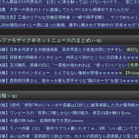
スラム教徒の10代男女の「お互いに体を触ってはいけないセ○クス」、逆にエ
こ」がガチに過去最大レベルに混みそうwwwwwwwwwwww...
ーチェーン「ペクスダバン」が日本初上陸！東京・新橋に1号店オー...
撮魔「大学一の美女のトイレ盗撮してたらマ○コから精液出てきたんだが…」
ゃんが可愛すぎる！！！【乃木坂46】
閲覧注意】工場のリアルな労働災害映像（一瞬で両手切断）、マジでめちゃく
の真実に気付く
ット×#スポニチ コラボグッズ発売決定！
人JDが彼氏のオ○ニー用に送った動画、勝手に晒されて学校中の”共有オカズ”
でき婚した。従姉妹は『デキ婚＝貧乏底辺』と認識があるみたいで、...
座して必死に頼んだらこうなるwww
ルファモザイク＠ネットニュースのまとめ
[一覧]
Kダンス部、胸の迫力がすごい💃
するだけで海外で話題に（海外の反応）
画像】日本を代表する大物漫画家、高市早苗と小泉進次郎にガチギレ 痛烈な
ぜかUAEから目をつけられ2,000,000,000,00...
動画】容疑者の同級生インタビュー、内容より別のところに注目集まるｗｗｗ
カ月連続のマイナス、前年同月比3.3%減－6月
たが敢えて「1ヶ月間」嫁を泳がせた。すると嫁の不倫がトンデモな...
物議】玉川徹氏、原爆の日に「一度核が使われれば、“使っていい”という世
いEV製造 売れず在庫山積み「売れたこと」にして補助金を騙し取...
画像】コミケのインタビュー、とんでもない逸材が登場ｗｗｗｗｗｗ 【Pickup07
さんな、動画編集で食っていこうと思うんだ』→結果
画像】貴島明日香さん、陰キャが最も苦手そうな“陽のオーラ”を放つｗｗｗｗ
ル「男の人って、こういうの見ると興奮するんだよね笑❤」ﾊﾟｼｬ
酒飲ませカラオケ店で性的暴行、動画撮影 54歳無職を再逮捕 動...
甲斐田晴：初ワンマンライブ「足跡」が凄すぎる！千客万来の熱狂
速報
[一覧]
中国人民と連帯して戦おー！」…ネット「正体隠さなくなったなぁ」...
母を怖い形相で見下ろす伯母の姿が見えた。それを兄に話したら「ば...
悲報】Z世代「求刑7年のジャンポケ斎藤は口封じに被害者殺した方が量刑軽か
レビの女子アナさん、在京局よりレベルが高くなってしまうｗｗｗｗ...
速報】ワンピースの「世界に5種しかない飛行能力」発言の謎が解けるww..
画家「体重の減少が止まりません」→ファンから心配の声
ンフルエンサー、ライブ配信中に自殺 ⇒！
像】今週の咲-Saki-、役満炸裂で大荒れwwww.
で第2試合は13:30プレイボールや！」
画像】ラノベ作家（52）「新作ラブコメ書いたぞ！ｗ」X民「いい歳こいて
Kさん、あまりにも発育が良すぎるwwwwwwww
れｗと話題に
画像】みい山作者「居酒屋行く奴はバカ。ホストの初回なら居酒屋より安く飲
曲『好きish』MV 800万再生突破キタ━━(((ﾟ∀ﾟ...