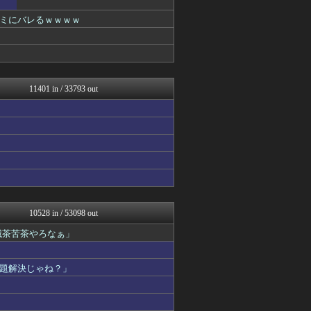
コリアル
ミにバレるｗｗｗｗ
乃木通 乃木坂46櫻坂46...
ルフレch. - ファイア...
Vtuberまとめるよ～ん
ファイターズ王国＠日ハムま...
ウマ娘うまぴょい速報
スターライト速報 -遊戯王...
11401 in / 33793 out
痛いニュース(ﾉ∀`)
アルファルファモザイク＠ネ...
育児板拾い読み
原神速報 | GENSHI...
【2ch】ニュー速クオリテ...
みんな知ってた？【海外の反...
2ch名人
℃-ute派なんday
U-1 NEWS.
修羅場ハザード -復讐・D...
10528 in / 53098 out
漫画まとめ速報
滅茶苦茶やろなぁ」
日本第一！ニュース録
まとめたニュース
モンハンまとめ速報【モンハ...
題解決じゃね？」
衝撃体験！アンビリバボー｜...
鬼女まとめ速報 -修羅場・...
婚外ちゃんねる