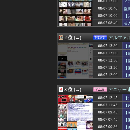
08/07 12:00
イ
08/07 13:20
【緊急】明日「銀だ
08/07 13:20
韓国の人気コーヒ
08/07 10:40
盗
08/07 13:19
失敗顔の乃木坂ち
08/07 10:00
【
08/07 13:19
外人、スクエニ
08/07 08:40
08/07 13:16
パワプロクンポケ
美
08/07 13:15
私は22歳の時に
08/07 13:15
同僚の美人に土下
2 位 (→)
アルファ
08/07 13:14
【画像】最近のJ
08/07 13:14
メッシが守備を
08/07 13:30
【
08/07 13:12
【悲報】秋田さん、な
08/07 13:00
【
08/07 13:12
実質消費支出は7
08/07 13:12
嫁の浮気を確信し
08/07 12:30
【
08/07 13:10
中国、止められな
08/07 12:20
【
08/07 13:09
三児のパパ『父
08/07 12:00
【
08/07 13:09
【画像あり】ギャ
08/07 13:09
15歳少女に薬と
08/07 13:09
【ソロライブ】
3 位 (→)
アニゲー
08/07 13:08
【動画】サヨク「
08/07 13:06
伯母の葬儀中、祖
08/07 12:45
【
08/07 13:05
【画像】ABCテ
08/07 11:45
【
08/07 13:05
【悲報】有名漫
08/07 13:05
08/07 09:45
【悲報】女性イ
【画
08/07 13:05
高野連「暑熱対策
08/07 07:45
【
08/07 13:03
【画像】令和のJ
た
08/07 00:36
【
08/07 13:02
【朗報】AKB48新