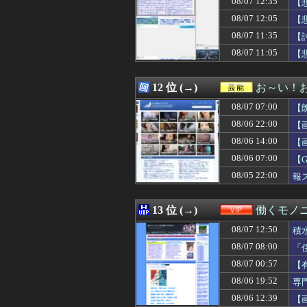
08/07 12:35
【
08/07 12:31
韓国人「日本の
08/07 12:05
【
08/07 12:30
吉田クリ、ガチ
08/07 11:35
08/07 12:30
【FEH】タイト
【
08/07 12:30
【ホロライブ】ホ
08/07 11:05
【
08/07 12:30
【日本ハム2軍vs
08/07 12:30
【競馬】ルメー
08/07 12:30
【遊戯王情報】「Yu-Gi
12 位 (→)
お～い！
08/07 12:30
【動画】大阪府警
08/07 07:00
【
08/07 12:30
【物議】玉川徹氏
08/07 12:30
お茶入れたりコ
08/06 22:00
【
08/07 12:30
【崩壊スターレイ
08/06 14:00
【
08/07 12:30
【速報】れいわ
08/06 07:00
08/07 12:30
「カバの肉を“湖
【
08/07 12:30
渡辺明九段、王座
08/05 22:00
報
08/07 12:29
上國料萌衣ちゃ
08/07 12:29
「あのヤフコメ民
08/07 12:29
義母「もっと気楽
13 位 (→)
働くモノニ
08/07 12:29
【悲報】ヤニねこ
08/07 12:50
積
08/07 12:29
【消費減税】日
08/07 12:28
共産党信者「募金
08/07 08:00
「
08/07 12:27
【モンハンワイ
08/07 00:57
【
08/07 12:27
実父の葬儀とコト
08/06 19:52
専
08/07 12:27
【正論乙】メシマ
08/07 12:27
【イラッ】トメが
08/06 12:39
【