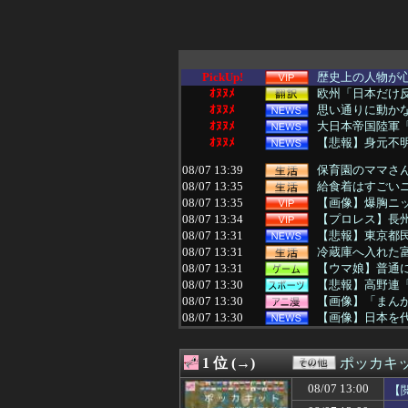
PickUp!
歴史上の人物が
ｵﾇﾇﾒ
欧州「日本だけ
ｵﾇﾇﾒ
思い通りに動かな
ｵﾇﾇﾒ
大日本帝国陸軍「
ｵﾇﾇﾒ
【悲報】身元不明
08/07 13:39
保育園のママさん
08/07 13:35
給食着はすごいニ
08/07 13:35
【画像】爆胸ニ
08/07 13:34
【プロレス】長州
08/07 13:31
【悲報】東京都民
08/07 13:31
冷蔵庫へ入れた
08/07 13:31
【ウマ娘】普通
08/07 13:30
【悲報】高野連「
08/07 13:30
【画像】「まん
08/07 13:30
【画像】日本を代
08/07 13:29
トメ「この子は義
08/07 13:29
共産党「これは酷
1 位 (→)
ポッカキ
08/07 13:27
ニコニコ出身者が
08/07 13:25
【悲報】ちんぽに
08/07 13:00
【
08/07 13:22
海外「新キャラ