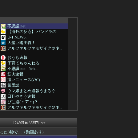
不思議.net
【海外の反応】 パンドラの...
U-1 NEWS.
大艦巨砲主義！
アルファルファモザイク＠ネ...
おうち速報
子育てちゃんねる
不思議.net - 5ch...
筋肉速報
痛いニュース(ﾉ∀`)
気団談
ウマ娘まとめ速報うまろぐ
日刊やきう速報
ぴこ速(〃'∇'〃)？
アルファルファモザイク＠ネ...
修羅場ハザード -復讐・D...
日本第一！ニュース録
124805 in / 83571 out
ぶる速-VIP
バズッター速報
った3秒で…（動画あり）
アニメリアクト