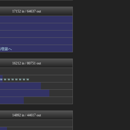
アニゲー速報
モナニュース
17152 in / 64637 out
修羅ママ速報
キニ速
軍事・ミリタリー速報☆彡
おーるじゃんる
鬼女まとめ速報 -修羅場・...
プリキュアのまとめ
衝撃体験！アンビリバボー｜...
場増築へ
婚外ちゃんねる
正義の見方
鬼女はみた -修羅場・恋愛...
16212 in / 80751 out
アナ速‐女子アナ画像速報
わんこーる速報！
FGOまとめ速報
ｗｗｗｗｗｗｗｗｗ
世界の憂鬱 海外・韓国の反...
なんじぇいスタジアム＠なん...
不思議.net - 5ch...
ニュース30over
筋肉速報
いたしん！
えっ!?またここのサイト?
14892 in / 44617 out
ヒーローNEWS
mutyunのゲーム+αブ...
なんJ PRIDE