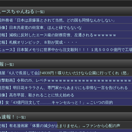
求刑7年のジャンポケ斎藤は口封じに被害者殺した方が量刑軽かった...
どの席の乗客から搭乗させると最もスムーズに出発できるかのシミュ...
ュースちゃんねる
[一覧]
私「室内犬を放し飼いにしてるよ？」友達「大丈夫！」→ しかし・...
うかさん、グラビア電撃復帰で水着撮影ｗｗｗｗｗｗ
国外務省「日本は原爆落とされて当然。どの国も同情なんかしない」
軍艦艇4隻が日本列島を一周…防衛省が全航路を公開！
画像】日本共産党の街宣車、ほんと碌でもないな
スト「野球場の売り子は男がやれ！いつまで女性を奴隷扱いする気だ...
朗報】減税に反対したエース級の財務官僚、左遷されるｗｗｗｗｗｗ
義兄。トメ「息子可哀想に。あのバカ嫁は…」と文句言うトメにウチ...
ュア】清純美少女るるかちゃん輝いてる…
悲報】札幌オリンピック、８割が賛成・・・・
ーで反抗期が酷くなってきた息子に「お前が馬鹿なせいで俺も馬鹿な...
ニュース】日本製メモリに世界中から注文殺到！！！ １兆５０００億円で工
親戚接待をする医者の義兄夫婦。今回ウトメ＆親戚十数人＆私達を旅...
韓国サッカー協会さん、国際審判員らに『性接待』をしていたことが...
愛情表現を求めるタイプ。でも、それが苦手な俺との温度差が少しず...
速報
[一覧]
8の中村舞さん、下着姿で写真撮られてた
酒屋「6人で長居して会計4939円！喋りたいだけなら公園に行ってくれ（怒」
、大行列ができる…一体何が起きてるんだ？ｗｗｗｗ
ファーとしても十分使えるね。レオニダス強化みんなの反応まとめ
衝撃動画】令和のJS、レベチｗｗｗｗｗｗｗｗｗｗｗｗｗｗｗｗｗｗｗｗｗ
で売れまくりトヨタに続き日本のホンダやスズキも今年第2四半期に...
超悲報】明日花キララさん、専門家からあまりにも非情な一言を告げられる
出来る楽な仕事を教えてくれや
いしまくったフードファイターの後遺症、ついに明かされ始める･･...
画像】高市早苗、殺されることに怯え始める
ー「20歳でアルファード一括で買えちゃう私って素敵」
謎】女「43億円注文して………キャンセルっと！」←こいつの目的
女子日本代表・中尾春香、紐ビキニ姿を公開！ 現役アスリートの激...
「パンツ脱ぎ〜」ワイ「(頼む！陰毛生えててくれ！)」
ケベJKさん、何故か自らのパンツを見せつけてしまうｗｗｗｗｗｗ...
る速報！
[一覧]
】SMP「VRVロボ」が本日13時より予約受付開始！！プレミア...
悲報】有名漫画家「体重の減少が止まりません」→ファンから心配の声
売りに届いたPS5の箱にに28年1月に物理ディスク終了しますと...
平さん、村上のエラーをイジりまくるほどの人間性だった…