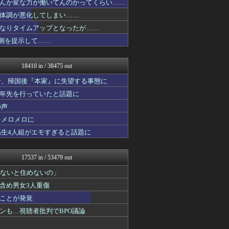
んか変な力が働いてんのかってくらい……
婚外ちゃんねる
体調が悪化してしまい……
素敵な鬼女様
鬼女まとめ速報 -修羅場・...
なりタイムアップとなったが……
ファ板速報
予測を提示して……
ファ板速報
ファ板速報
ファ板速報
18410 in / 38475 out
国難にあってもの申す！！
ガンプラ ログ
者、帰国後『本家』に失望する事態に
アナ速‐女子アナ画像速報
十年先を行っていたと話題に
もえるあじあ(･∀･)
の声
海外さんいらっしゃい 海外...
働くモノニュース : 人生...
をメロメロに
【サッカー まとめ】サカラ...
高生4人組がエモすぎると話題に
ハウメニージャパン！
U-1 NEWS.
衝撃体験！アンビリバボー｜...
17537 in / 53479 out
婚外ちゃんねる
鬼女まとめ速報 -修羅場・...
わないと住めないの」
スマブラ屋さん | スマブ...
含め男女3人重傷
なんJ PRIDE
ことが発覚
ってなんじぇですかー
かせまと！
ンも…視聴者批判でBPO議論
育児板拾い読み
パチンコ・パチスロ.com