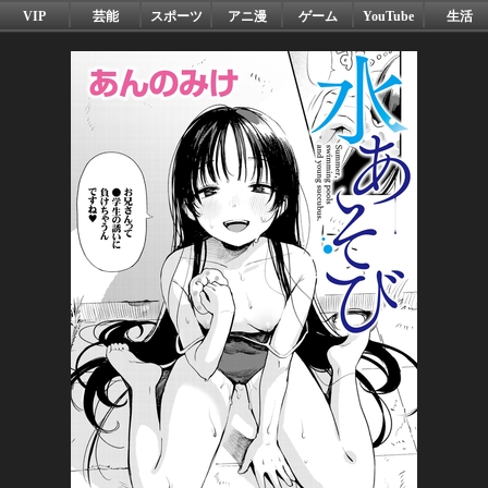
VIP
芸能
スポーツ
アニ漫
ゲーム
YouTube
生活