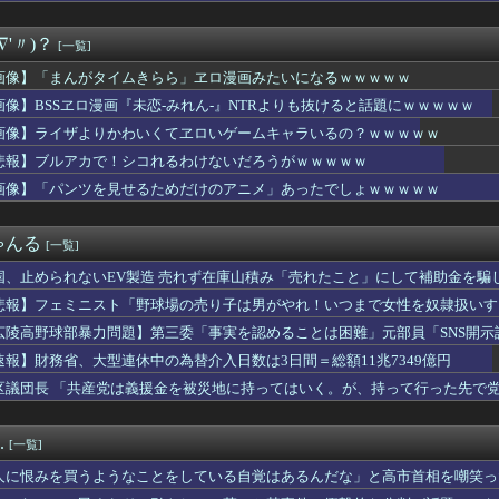
車が電柱に衝突「居眠りをしてしまった」同乗していた県議を含め男...
ムおじさん、禿げるｗｗｗｗ
∇'〃)？
[一覧]
熊本爆発事故】「本当のことを…」遺族語る
居して会計4939円！喋りたいだけなら公園に行ってくれ（怒」
画像】「まんがタイムきらら」ヱロ漫画みたいになるｗｗｗｗｗ
鏑木近日中に入院予定、その前準備に血を大量に取られる
画像】BSSヱロ漫画『未恋-みれん-』NTRよりも抜けると話題にｗｗｗｗｗ
外食チェーンには全く魅力を感じない。どこにでもあるような店選ぶ...
の同級生インタビュー、内容より別のところに注目集まるｗｗｗｗ
画像】ライザよりかわいくてヱロいゲームキャラいるの？ｗｗｗｗｗ
ン「e花の慶次～雲のかなたに」ティザームービー公開&反応まとめ...
悲報】ブルアカで！シコれるわけないだろうがｗｗｗｗｗ
に長時間滞在しなきゃいけないのが苦痛。私「貴方は私の実家を早々...
画像】「パンツを見せるためだけのアニメ」あったでしょｗｗｗｗｗ
このシーン』ガチでエグいって・・・
Vチューバーさん、新作ソシャゲのストーリーがめっちゃ面白い！
試合でOPSが.900を超えてしまうwwwwwwwwww
ゃんる
[一覧]
定】「反対」の財務省敗北 首相の不信根強く 人事介入をちらつか...
ーリアル麻雀 Venus Returns』8月27日に発売...
国、止められないEV製造 売れず在庫山積み「売れたこと」にして補助金を騙
究者支援に補助、１大学に年間５０００万円…出産・子育と両立でき...
悲報】フェミニスト「野球場の売り子は男がやれ！いつまで女性を奴隷扱いす
行きたい大学【ポーランドボール】
チで有名な川上産業、社名を「プチプチ株式会社」に変更ｗｗｗｗｗ
広陵高野球部暴力問題】第三委「事実を認めることは困難」元部員「SNS開
医者「ラブライブさんの容態は？」看護師「ひとまず落ち着いてます...
償請求訴訟を起こす方針
速報】財務省、大型連休中の為替介入日数は3日間＝総額11兆7349億円
一つで3人の子供を育てていた俺。だが娘の担任が娘に『これからは...
区議団長 「共産党は義援金を被災地に持ってはいく。が、持って行った先で党
「日本のサッカー選手、90年代の映画スターかよ」
ありません」
シコの街中で生配信した結果…麻薬カルテルがやって来て、たった3...
さん、アドリブで相手役俳優の手を取りお胸に押し当てる（※画像あ...
.
[一覧]
同士のボンバーマン、凄いｗｗｗｗｗｗｗｗｗｗｗｗ
(23)さん、ありふれた普通の美少女になる
人に恨みを買うようなことをしている自覚はあるんだな」と高市首相を嘲笑っ
嘩。すると…旦那「あーかあちゃん？しばらく実家に帰るから。は？...
るも……