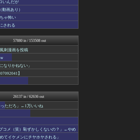
ロいんだが
キニ速
キムチ速報
（動画あり）
坂道情報通～乃木坂46まと...
ちゃ怖い
まとめたニュース
 にされる
ゴールデンタイムズ
鬼女の宅配便 - 修羅場・...
まとめCUP
57880 in / 153508 out
アナ速‐女子アナ画像速報
わーすぽ 海外の反応
風刺漫画を投稿
NEWSまとめもりー｜2c...
ｗ
かせまと！
浮気ちゃんねる
界になりかねない」
おーるじゃんる
092041】
ぶる速-VIP
なんJミュージアム
保守速報
トレンドの通り道
26137 in / 62636 out
モナニュース
修羅場ライフ速報
っただろ」←1万いいね
女子アナお宝画像速報－5c...
わんこーる速報！
不思議.net - 5ch...
ツバメ速報＠ヤクルトスワロ...
ラブコメ（笑）恥ずかしくないの？」←やめ
いたしん！
めてイケメンにチヤホヤされる」
AKB48タイムズ（AKB...