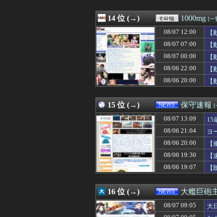
08/07 12:26
職場の人妻と不
08/07 12:26
高野連「暑熱対策
08/07 12:25
14 位 (→)
海外「日本のアニ
1000mg
[一
08/07 12:25
【悲報】オキニの
08/07 12:00
【
08/07 12:25
ＳＢ山川穂高（4
08/07 12:25
08/07 07:00
【画像】咲-sa
【
08/07 12:22
ラブコメ漫画で
08/07 00:00
【
08/07 12:21
財務省､4～6月の
08/06 22:00
【
08/07 12:20
【悲報】ディズニ
08/07 12:20
【画像】コミケの
08/06 20:00
【
08/07 12:19
囁きボイスでai
08/07 12:19
【画像】こうい
15 位 (→)
保守速報
08/07 13:09
1
08/06 21:04
ヨ
08/06 20:00
【
08/06 19:30
【
08/06 19:07
【
16 位 (→)
大艦巨砲
08/07 09:05
大