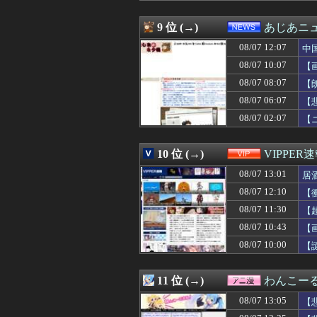
08/07 12:45
【悲報】Z世代「
08/07 12:41
【雑学】飛行機は
9 位 (→)
あじあニ
08/07 12:40
友達「泊めて～」
08/07 12:07
08/07 12:40
【画像】小倉ゆ
中
08/07 12:40
中国とロシア海
08/07 10:07
【
08/07 12:40
【悲報】フェミニ
08/07 08:07
【
08/07 12:39
嫁にフリンされた
08/07 12:39
【名探偵プリキ
08/07 06:07
【
08/07 12:39
受験のプレッシャ
08/07 02:07
【
08/07 12:39
時々大金をかけて
08/07 12:39
【もう滅茶苦茶】
08/07 12:39
妻はわかりやすい
10 位 (→)
VIPPER
08/07 12:38
【画像】STU4
08/07 13:01
居
08/07 12:35
【悲報】イオン
08/07 12:35
【FGO】バッ
08/07 12:10
【
08/07 12:35
韓国人「北米市場
08/07 11:30
【
08/07 12:35
無能なワイでも
08/07 12:35
08/07 10:43
【画像あり】大食
【
08/07 12:35
インフルエンサ
08/07 10:00
【
08/07 12:34
【画像】モーグル
08/07 12:33
FC2ハメ撮り女
08/07 12:33
【ｼｺ画像】ドス
11 位 (→)
わんこー
08/07 12:32
【カーレンジャー
08/07 13:05
【
08/07 12:32
【悲報】新たに小
08/07 12:31
【悲報】大谷翔