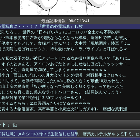
最新記事情報 - 08/07 13:41
心霊写真に・・・！？『世界の心霊写真』12枚
反則だろ…」 世界の『日本びいき』にヨーロッパ全土から不満の声
い熊本被災者に左派が我慢ならなくなった模様、避難所で苦しむ被災...
侵攻できたとして、食糧どうすんだよ」大本営「現地調達」陸軍「え...
で病院に運ばれたオタク、待ち受けから「ラブライブ」と呼ばれるｗ...
が私の双子の妹が彼氏とデートしてる盗み撮り画像を見せて「あとは...
オイのときある。アイロンあてたときにむせ込むほどにクッッッサ！...
ット女さん、寿司屋で満喫してしまうｗｗｗｗｗｗｗｗｗｗ
小力 西口DXプロレス8月大会でリング復帰 対戦相手はクロちゃ...
「助けて。通勤時間減らしたいのに都心の近くが最低10万払わない...
富山土産の鱒寿司『飯が硬くなって美味しく無くなる』って怒られた
にしてたら真っ当に美人なライトハローさん。（結局飲んでしまう）
暑熱対策で第2試合は13:30プレイボールや！」
がタイムきらら」ヱロ漫画みたいになるｗｗｗｗｗ
表する大物漫画家、高市早苗と小泉進次郎にガチギレ 痛烈な風刺漫...
実家の顔じゃない！嫁が義妹旦那とフリンしたのよ！」私「DNA鑑...
い…京都市でマイナンバーカードを持たない29万人がポイント給付...
ット
豪華すぎると話題に なんでyoutubeに負けたのか・・・
[一覧]
下味つけてピンサロいったらｗｗｗｗｗｗｗｗｗwwww
閲覧注意】メキシコの街中で生配信した結果…麻薬カルテルがやって来て、た
もヤバいｗ」ヤニねこ第6話の海外反応