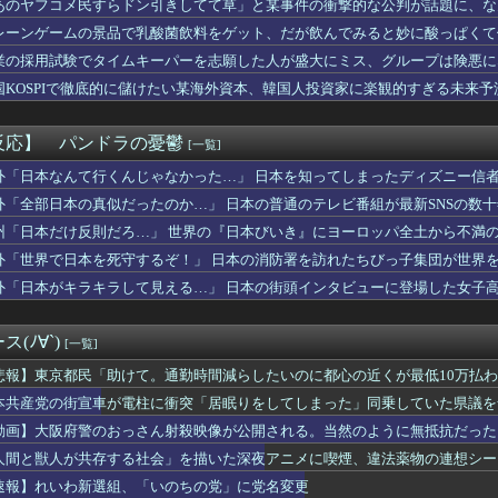
あのヤフコメ民すらドン引きしてて草」と某事件の衝撃的な公判が話題に、な
一報告して「お義姉さん凄いです」と言うまで解放してくれない義兄...
レーンゲームの景品で乳酸菌飲料をゲット、だが飲んでみると妙に酸っぱくて
氏の話になった途端、美人な同級生から信じられない言葉を浴びせら...
知り合った女性に振られ、チャット仲間とも距離を置かれていた俺。...
業の採用試験でタイムキーパーを志願した人が盛大にミス、グループは険悪に
「EVRIS（エヴリス）」の秋の魅力。8月7日（金）MOVI...
国KOSPIで徹底的に儲けたい某海外資本、韓国人投資家に楽観的すぎる未来
bloxオリジナルゲーム『マネキンから服を集めろ！』がWAK...
の新常識を提案、創業100年超の第一メリヤスが近畿大学との共同...
UOが『ハリー・ポッター』25周年記念コレクションの予約を開始
反応】 パンドラの憂鬱
[一覧]
きない…2026年7月 「人手不足」倒産 過去最多の63件・...
湿地帯戦用ザク16時から予約開始！お前らはこれも買うの？
外「日本なんて行くんじゃなかった…」 日本を知ってしまったディズニー信
ス部、なぜか部員の８割が巨乳🫪
外「全部日本の真似だったのか…」 日本の普通のテレビ番組が最新SNSの数
国、広島原爆投下から８１年を迎えたことを受け「日本は原爆被害者...
州「日本だけ反則だろ…」 世界の『日本びいき』にヨーロッパ全土から不満
危機管理を見直し！←「教師たちがいい加減だからね」（海外の反応）
師に55億円騙し取られた…」 ワイ「はえーかわいそう…会社滅茶...
外「世界で日本を死守するぞ！」 日本の消防署を訪れたちびっ子集団が世界
ン代表のククレジャさん…めちゃくちゃ格好良くなるｗｗｗｗｗｗ
外「日本がキラキラして見える…」 日本の街頭インタビューに登場した女子
サッカー協会も性接待やってるんじゃないですか？」
ようなことをしている自覚はあるんだな」と高市首相を嘲笑った左派...
デー！別れ話はなしにして僕らの門出をお祝いしよう！』元彼からメ...
(ﾉ∀`)
[一覧]
で買い物に→車で連れていくのに徒歩で行って、嫁たちを荷物持ちに...
てでうちの庭に入ってくる知らない男の人の事を職場で愚痴ったら「...
悲報】東京都民「助けて。通勤時間減らしたいのに都心の近くが最低10万払
ゆるゆるなネコちゃん、見つかるｗｗｗｗｗｗ
本共産党の街宣車が電柱に衝突「居眠りをしてしまった」同乗していた県議を
クスさん、なんか卑屈になる
動画】大阪府警のおっさん射殺映像が公開される。当然のように無抵抗だった
幸（打力ある足速い肩強い）
払えば逮捕されない」 30代男性 1342万円騙し取られたあと...
人間と獣人が共存する社会」を描いた深夜アニメに喫煙、違法薬物の連想シー
るわよ」ワイ「カニカマ入れないで💢」
速報】れいわ新選組、「いのちの党」に党名変更
動戦士ガンダムSEEDクライマックス」導入記念、このホール打ち...