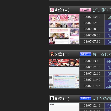
08/07 13:01
日本共産党の街宣
08/07 13:01
【頭皮】ベッカ
4 位 (→)
ぴこ速(〃'
08/07 13:01
【イオンモール
08/07 13:01
居酒屋「6人で長
08/07 13:30
【
08/07 13:00
【にじさんじ】
08/07 12:00
【
08/07 13:00
全国展開の安価な
08/07 10:30
08/07 13:00
【動画】容疑者
【
08/07 13:00
【新台】ニューギ
08/07 09:00
【
08/07 13:00
盆正月に夫の実家
08/07 07:30
【
08/07 13:00
サウナ美月の『
08/07 13:00
アヒルの大人気
08/07 13:00
ガルシア、たった2
5 位 (→)
おーるじ
08/07 13:00
【消費減税閣議決
08/07 13:00
【脱衣麻雀】『スーパ
08/07 13:10
中
08/07 13:00
【文科省】女性研
08/07 12:40
【
08/07 13:00
【韓国】韓国の
08/07 12:10
08/07 13:00
【朗報】プチプ
【
08/07 13:00
【ラブライブ！】
賠
08/07 11:40
【
08/07 13:00
妻を亡くし、男手
08/07 11:16
元
08/07 13:00
【朗報】韓国人
は
08/07 13:00
【閲覧注意】メキ
08/07 13:00
【悲報】吉岡里帆
6 位 (→)
U-1 NEWS
08/07 13:00
【動画】ガチ勢
08/07 12:58
【画像】清宮レイ
08/07 12:49
「
08/07 12:57
【きめぇ】夫売喧
け