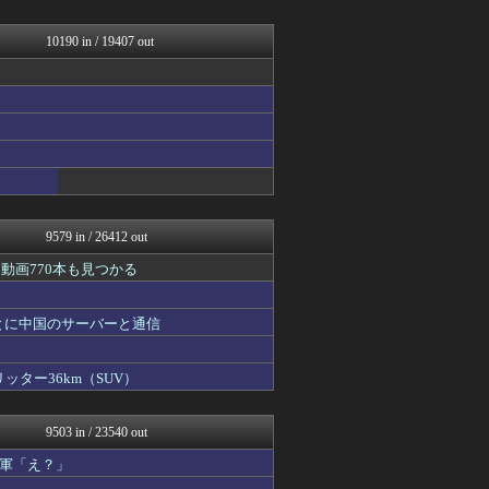
easterEgg
まとめロッテ！
海外の反応リサーチ
10190 in / 19407 out
バズッター速報
なんじぇいスタジアム＠なん...
ゲーム魔人
キニ速
理想ちゃんねる
ラビット速報
アルファルファモザイク＠ネ...
坂道情報通～乃木坂46まと...
じわ速 芸能ニュースまとめ
9579 in / 26412 out
動画770本も見つかる
とに中国のサーバーと通信
ッター36km（SUV）
9503 in / 23540 out
軍「え？」