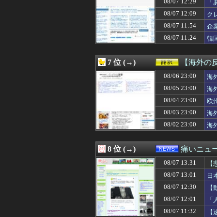
08/07 12:29
「
08/07 12:57
やった事を私に逐
08/07 12:09
ク
08/07 12:57
ゼミの新年会で彼
08/07 12:57
出会い系サイトで
08/07 11:54
企
08/07 12:56
りんかさんが魅せる
08/07 11:24
韓
08/07 12:56
BEAMS初のRo
08/07 12:56
「夏こそウール」
08/07 12:56
MERCURYD
7 位 (→)
【海外の
08/07 12:55
賃上げ原資を確保で
08/07 12:52
08/06 23:00
【ROBOT魂】
海
08/07 12:52
【画像】JKダン
08/05 23:00
海
08/07 12:52
（ ´_ゝ`）中
08/04 23:00
欧
08/07 12:52
日本が学校外の
08/07 12:50
積水ハウス「地面
08/03 23:00
海
08/07 12:50
【動画】スペイ
08/02 23:00
海
08/07 12:50
韓国人「日本の
08/07 12:49
「人に恨みを買う
08/07 12:47
『ハッピーバース
8 位 (→)
痛いニュース
08/07 12:47
トメと義弟嫁と私
08/07 13:31
08/07 12:47
コデマリの花目当
【
08/07 12:47
【悲報】判定が
08/07 13:01
日
08/07 12:46
【悲報】シャン
08/07 12:30
【
08/07 12:45
全盛期の梶谷隆
08/07 12:45
詐欺師「保釈金を
08/07 12:01
「
08/07 12:45
マッマ「炒飯つく
08/07 11:32
【
08/07 12:45
【朗報】「eF機