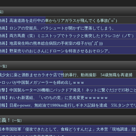
倫をして、ついに、、、
で第2試合は13:30プレイボールや！」
メの中でも、過小評価されている隠れた名作といえばこの作品なんだ...
覧]
嬢に70回以上通ったらｗｗｗｗｗｗｗｗｗwwww
動画】高速道路を走行中の車からリアガラスが飛んでくる事故(ﾟoﾟ)
年18億円）、そんなに酷くない
ki-作者、ようやく『奇乳』に気付くｗｗｗｗ
動画】ロシアの空挺兵、パラシュートが開かずに墜落してしまう。
応援してたヒロインが負けた時の悲しさは異常
動画】両方馬鹿（笑）ミニストップでトラックと衝突したドラレコが（ノ∇`）
為替介入日数は大型連休中3日間 総額11兆7349億円 4月...
動画】地震発生時の熊本総合病院の手術室の様子が(((ﾟДﾟ)))
ーとUSJ、JKのダンス会場になってしまう （※動画あり）
インタビュー、とんでもない逸材が登場ｗｗｗｗｗｗ 【Picku...
動画】野菜売りのおじさんにドローンを特攻させるおそロシア。
koを歌う遠藤さくらちゃんが可愛すぎる！！！【乃木坂46】
うお○ぱいが至高だよなｗｗｗ
[一覧]
5歳少女に薬と酒飲ませカラオケ店で性的暴行、動画撮影 54歳無職を再逮捕 
ーロッパが中国製メガソーラーを締め出しｗｗｗ
衝撃】中国製ルーター20機種にバックドア発見！ ネットに繋ぐだけで35秒ご
速報】れいわ新選組、「いのちの党」に党名変更ｗｗｗｗｗｗ
朗報】日産e-power、無給油で1980km走行しギネス記録を達成 55Lタンクでリ
主義！
[一覧]
日本帝国陸軍「侵攻できたとして、食糧どうすんだよ」大本営「現地調達」陸