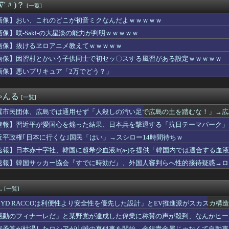
∇'〃)？
[一覧]
ら応じずCAたちを突き飛ばした中国人22人を搭乗拒否 タイ
ンのRPGでおすすめ教えて
画像】おい、これのどこが初音ミクなんだよｗｗｗｗｗ
香、金川紗耶、弓木奈於が卒業
画像】咲-Saki-の大星淡の能力が判明ｗｗｗｗｗ
負って練習へ向かう女子高生に中国SNS「青春」「うらやましい」...
ム2軍vs楽天 1-7｜東地区14回戦｜個人成績｜8/8
画像】抜けるヱロアニメ教えてｗｗｗｗｗ
】菅叶和さん、高校生の時に父親を亡くしていた【声優】
画像】因習村とかいう子供同士で初セッ〇スする風習がある設定ｗｗｗｗｗ
17回戦】巨人、2回裏2アウト一二塁から浦田のタイムリーで同点...
画像】悪いプリキュア「2万でどう？」
戦艦、建造費は総額43兆円か
Oは利便性より安全性を優先した設計」とEV推進派がスカスカ構...
は？ニワカ「4！」馬鹿「8やね」陰キャ「7だろ？」←これｗｗｗ
ゃんる
[一覧]
古転覆事故遺族が「全容解明と再発防止を求める会」設立 継続的に...
も時期をずらしてるのに甲子園だけ変わらないのね
翼市民団体、広島では通用せず「人殺しの汚い足で広島の土を踏むな！」→広
半導体で破産寸前ｗｗｗｗｗｗｗｗｗｗ
らが広島県民じゃ」
速報】習近平が愛国心を煽った結果、日本兵を撃退する「抗日テーマパーク」が
ーネットプロバイダーから開示請求が届いた…
！
、ついにインスタアカウントを開設！！！【乃木坂46】
近平政権｢日本に行くな｣国民「はい」→スシロー14時間待ちｗ
損切り加速ｗｗｗｗｗｗｗｗｗ
速報】日本赤十字社、韓国に超希少血液Jr(a-)を提供「韓国内では適合する血
レビ大好き高齢者の「テレビ離れ」も始まる 60代・70代も視聴...
速報】韓国サッカー協会『すでに時効だ』、外国人審判らへ性的接待疑惑→ロ
大陸に行ったけど、15号の予想進路…なんだこれ？
の国籍は日本、UAE、イラン」
チじゃない海水浴場で女が全裸オ○ニーすると3分以内にこうなるら...
イル部隊、ロシアのヴォロネジ州に展開か…北朝鮮は本質的にウクラ...
.
[一覧]
ン「Xでインプレゾンビが多すぎるから収益分配プログラムやめ...
使おうとしたら店員に番号を聞かれた。激怒した僕は「どうしてくれ...
BYD RACCOは利便性より安全性を優先した設計」とEV推進派がスカスカ構
待疑惑、2002年イタリア・スペイン戦で『韓国に奪われた』と欧...
感動のフィナーレだ」と某野党が達成した偉業に称賛の声が殺到、なんかヒー
んなに変わるもんなんか？ｗｗｗｗｗｗｗｗｗｗｗｗｗｗｗｗｗｗ...
……
家予算が枯渇したロシアが山賊の真似事を開始、金銀貴金属じゃなくて自動車