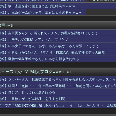
怪我した迎えにと連絡あり。石をどかしてミミズ集め足の上に石を落...
タウン浜田さん、差別発言と受け取られる一言で炎上ｗｗｗｗ
悲報】坂口杏里を家に住ませてあげた結果ｗｗｗｗ
のユーハバッハって、今見返すとあんま『全知全能』感ないよな・・...
画像】お尻系ゲームのキャラ、流石に太すぎるｗｗｗｗ
実(39)、妊娠して顔が別人のように変わる
のエマ・ワトソン可愛すぎワロッタｗｗｗｗｗｗｗｗｗ
事は簡単に済ませようと話してたら義兄嫁が泣き出した。「子供の食...
お宝
[一覧]
長「PTA参加拒否した親へ最終警告。こうなってもいい？」
画像】吉川愛さん(26)、縛られてムチムチお乳が強調されてしまう
ンガｗｗｗｗｗｗｗｗｗｗｗｗｗｗｗｗ
冠」で閃刀姫がさらに強くなってしまったレイねえ
画像】元モデルのTBS新人アナさん、プリケツ
h2版『FF14』、大好評！寝転がって遊べる快適さを経験者も...
画像】NHK女子アナさん、あずにゃんのあずにゃんが張ってしまう
暴走族レベチwwwwwwwww
イ「日本のボクサーとかチビガリばっかりやし入門すれば無双できる...
画像】小倉ゆうか(27)さん、7年ぶり『FRIDAY』表紙で神ボディ大解放
、不正会計の疑いで前知事に聞き取り調査へ
朗報】爆胸の気象予報士さん、NHKから解き放たれる
た『Quake』無料アップデート「Dawn of the ...
娘とウマドッグの大きさのイメージ
ネスのこのモーションいつの間にか修正されてたのか
ュース : 人生VIP職人ブログwww
[一覧]
強のキャラｗｗｗｗｗｗ
悲報】ラッパーさん、札束披露するもネット民から新社会人の初ボーナスくら
ボスはともかく道中だけはしっかりラスダンしてるじゃねーか
これのどこが初音ミクなんだよｗｗｗｗｗ
悲報】韓国人「え待って、何で日本の避難所って10年前と同レベルなの(ドン
て9回投げさせなかったのが敗因な件
悲報】ロシア、じわじわと逝き始める
わ
悲報】「果糖」が「がん転移」を促すと判明
マツダスピードアテンザは羊の皮を被った狼だった！
n: Fighting Souls】ドクタードゥームの...
水ハウス「地面師に55億円騙し取られた…」 ワイ「はえーかわいそう…会社
HOCK教えろ。それ買う。ちな現場仕事
身長57m体重550tのぼく、セガラッキーくじのA賞が着れず咽...