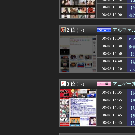
【
08/08 16:05
【画像】デカパイ
08/08 13:00
【
08/08 16:05
【悲報】PTA会
08/08 12:00
08/08 16:05
ワイの上司がカラ
海
08/08 16:01
高市総理「物価上
08/08 16:01
【衝撃】34歳ニ
2 位 (→)
アルファ
08/08 16:01
【PC電源】いっ
08/08 16:01
お前らがメイドイ
08/08 16:00
P
08/08 16:00
「ビールと水を
08/08 15:30
株
08/08 16:00
『トリコ』が天
08/08 16:00
結局歴代最強二
08/08 14:50
【
08/08 16:00
株の資産7億円
W
08/08 14:40
【
08/08 16:00
「外国人受け入れ反
08/08 14:20
ミ
08/08 16:00
PTA会長「PT
08/08 16:00
【犬笛】毎日新聞
08/08 16:00
【ウマ娘】ごぞ
3 位 (→)
アニゲー
08/08 16:00
【朗報】松田好花
08/08 16:00
【にじさんじ】は
08/08 16:05
【
08/08 16:00
【うさぎおいしい
08/08 15:35
【
08/08 16:00
すまん、マジの
08/08 16:00
08/08 14:45
【大阪】フェラー
【
08/08 16:00
【動画】ショート
08/08 13:45
【
08/08 16:00
姫野美南アナ、
08/08 12:45
【
08/08 16:00
【動画】ショート
08/08 16:00
まあ怒られたか
08/08 16:00
【朗報】韓国人