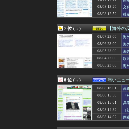
08/08 15:35
【画像】キングダ
る
08/08 15:35
セの投手の打席、
08/08 13:20
文
08/08 15:34
【画像】本田翼
08/08 12:52
後
08/08 15:33
【巨人対ヤクルト
08/08 15:33
下着がエ◯チな変
08/08 15:33
親や教師に勧めら
7 位 (→)
【海外の
08/08 15:32
【画像】木星、
08/08 15:31
08/07 23:00
『片田舎のおっさ
海
08/08 15:31
韓国人「本当に
08/06 23:00
海
08/08 15:30
「外国人受け入
08/05 23:00
海
08/08 15:30
【画像】温泉の
08/08 15:30
【画像】ロピアの
08/04 23:00
欧
08/08 15:30
株資産7億円抱え
08/03 23:00
海
08/08 15:30
スマスロモンキー
08/08 15:30
こいつに金を流す
08/08 15:29
【朗報】前阪神・岡
8 位 (→)
痛いニュース
08/08 15:29
今週の咲-Saki
08/08 16:01
08/08 15:29
国連事務総長「お
高
08/08 15:26
二軍試合実況 8月
08/08 15:30
「
08/08 15:22
エドウィン・ディアス(
08/08 15:01
兵
08/08 15:21
【朗報】鈴木奈々
08/08 15:20
【悲報】 飛行
08/08 14:32
［
08/08 15:20
基地外パヨク集団
08/08 14:02
国
08/08 15:19
【画像】裏垢JD
08/08 15:17
韓国人「韓国サ