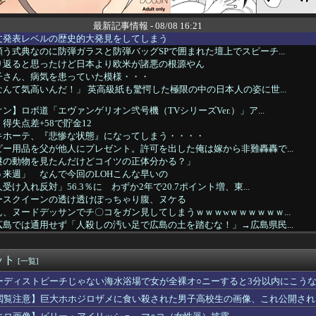
最新記事情報 - 08/08 16:21
論文発表レベルの歴史的大発見をしてしまう
う式典なのに防弾ガラスと防弾バッグSPで囲まれた壇上でスピーチ...
り返ると思ったけど日本より欧米が諸悪の根源やん
子さん、病気を患っていた模様・・・
んて気高いんだ！」 英高級紙も驚愕した極限の中の日本人の姿に世...
ン】ロボ道「エヴァンゲリオン弐号機（TVシリーズVer.）」ア...
得失点差+58で貯金12
キホーテ、『悲惨な状態』になってしまう・・・・
ー用品を父が他人にプレゼント。許可を出した俺は嫁から非難轟轟で...
謎の動物を見たんだけどコイツの正体分かる？」
来週」 なんで今回のLOHこんな早いの
け入れ反対」56.3％に わずか2年で20.7ポイント増、東...
ースクイーンの透け透けぽっちゃり腹、ヌケる
、ヌードデッサンでチ〇コをガン見してしまうｗｗｗwｗｗｗｗｗｗ...
島では通用せず「人殺しの汚い足で広島の土を踏むな！」→広島県民...
者の食生活、改善急務＝調理できず「パン飽き飽き」―断水なお３万...
ぶりに嫁とセックスしたんだが・・・
ット
防御率4.31 WHIP1.39 QS率40%
[一覧]
リ女、あまりにもセックスすぎるグッズにされてしまう
ーディストビーチじゃない海水浴場で女が全裸オ○ニーすると3分以内にこう
トスリーパー「寝たほうがいいよ」の一言にブチギレ・・・
閲覧注意】巨大ホホジロザメに食い殺された男子高校生の画像、これ公開され
ーム会社さん、”サ終”相次ぎ倒産しまくってる模様
本でとんでもない進化を遂げている韓国料理がこちら…」→「これは...