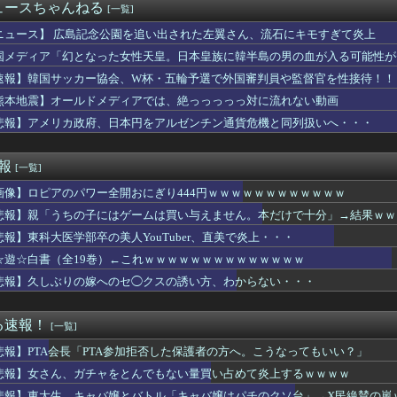
が開発した素材採用､着るだけで瞬時に-15℃冷却する冷感ポンチ...
ュースちゃんねる
[一覧]
斉に暴発、玄関先に駆け込む一家「なんであのドア鍵かけてんだ」【...
に登校日で宿題の進捗チェックと平和学習やってたけど他の地域はや...
ニュース】 広島記念公園を追い出された左翼さん、流石にキモすぎて炎上
んか性犯罪者みたいな思考で気持ち悪いな」言われたわ
国メディア「幻となった女性天皇。日本皇族に韓半島の男の血が入る可能性が
食べてたらこうなるwww
速報】韓国サッカー協会、W杯・五輪予選で外国審判員や監督官を性接待！！
ズされた私。だが彼は自分の両親に私の存在を一度も報告してなかっ...
電王】ウラタロス、嘘つきだけど意外と常識人寄りだよね
熊本地震】オールドメディアでは、絶っっっっっ対に流れない動画
被災地、『異常事態』が発生してしまう！！！！！！！！
悲報】アメリカ政府、日本円をアルゼンチン通貨危機と同列扱いへ・・・
さん主演の「踊る」スピンオフ作品、結局撮影中止が決定wwwww...
目に言ってゴッド）の走者別の打撃成績が異次元すぎるｗｗｗｗｗｗ...
さん主演の「踊る」スピンオフ作品、結局撮影中止が決定ｗｗｗｗ...
速報
[一覧]
タク女さん、うっかりインタビューを受けてしまうｗｗｗwｗｗｗｗ...
画像】ロピアのパワー全開おにぎり444円ｗｗｗｗｗｗｗｗｗｗｗｗ
イレブン、ついに神商品を販売ｗｗｗ
愛国心を煽った結果、日本兵を撃退する「抗日テーマパーク」が各地...
悲報】親「うちの子にはゲームは買い与えません。本だけで十分」→結果ｗｗ
の鶏刺しを食べた医師、全身麻痺になり車椅子生活「死んだ方が良い...
悲報】東科大医学部卒の美人YouTuber、直美で炎上・・・
じめが『あつまれどうぶつの森』でホテル経営！？
はチェーン店でいいぞ」って奴、挙げてけwwwwwwwww
☆遊☆白書（全19巻）←これｗｗｗｗｗｗｗｗｗｗｗｗｗｗ
った。猫を拾ったのが年末でそのまま年を越すことになった
悲報】久しぶりの嫁へのセ◯クスの誘い方、わからない・・・
辺野古転覆事故の防カメ映像をすぐに公開しなかったのか？ → 玉...
チャイチャ虫』発表時の反応が悲惨すぎる
ワールド』はどうすればよかったのか
る速報！
[一覧]
用車のブレーキとアクセルを踏み間違えた。それでフェンスを突き破...
悲報】PTA会長「PTA参加拒否した保護者の方へ。こうなってもいい？」
、ガチャをとんでもない量買い占めて炎上するｗｗｗｗ
アナ、久々のスタジオで立派なYCを披露してしまうwwwww
悲報】女さん、ガチャをとんでもない量買い占めて炎上するｗｗｗｗ
派の人が現金のみの店に文句言ってるのってどう思う？
悲報】東大生、キャバ嬢とバトル「キャバ嬢はパチのクソ台」→X民絶賛の嵐