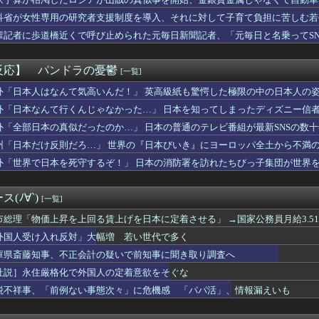
ムの河了貂、「あったけぇ壁」に引き続き更に味方をぶっ殺す作戦を...
……
平均打率0割台ケガのリスクあり走って疲れる←これを今年までやっ...
科省が女性専用の研究者支援制度を導入、それに対して子育て負担に苦しむ若
さんのおっぱい、限界突破ｗｗｗｗｗｗｗｗｗ
輩記者に歩道橋近くで呼び止められた元毎日新聞記者、「元毎日と名乗ってS
18回戦】ヤクルト、2回表1アウト三塁から内山壮真のタイムリー...
態女(50)のアソコを70分舐め回して深くイカせた結果ｗｗｗｗ...
れて私立上位大に進み、企業の総合職に就いた。でも結婚相手に求め...
反応】 パンドラの憂鬱
[一覧]
ヤバすぎるｗｗｗｗｗｗｗｗｗｗｗｗ
ん、剣聖になる』【驚愕】最近おっさん主人公が流行りまくってる理...
外「日本人はなんて気高いんだ！」 英高級紙も驚愕した極限の中の日本人の
これだけは日本がうらやましいと感じるものがこちら・・・」
外「日本なんて行くんじゃなかった…」 日本を知ってしまったディズニー信
れ反対」大幅増 若い世代で多く
外「全部日本の真似だったのか…」 日本の普通のテレビ番組が最新SNSの数
中でこれやる奴ｗｗｗｗｗｗｗｗｗ
パワー全開おにぎり444円ｗｗｗｗｗｗｗｗｗｗｗｗ
州「日本だけ反則だろ…」 世界の『日本びいき』にヨーロッパ全土から不満
込んで優待で節約生活して好きなことに現金使わないまま死んでく人...
外「世界で日本を死守するぞ！」 日本の消防署を訪れたちびっ子集団が世界
ターンⅥが2027年1月以降に登場！？ゼーガペインは抱き合わせ...
政党って 〜 立憲民主ブレーンの菅野完氏、メルチュ折田社長に人...
田彰布(68)、何故かご機嫌wwwwwwwwwwwwww
(ﾉ∀`)
[一覧]
-、役満炸裂で大荒れ
金がありません。このままでは国連が完全崩壊します。助けて下さい...
市総理「物価上昇を上回る賃上げを日本に定着させる」 →国家公務員月給3.5
8日16:00～ ロッテ－巨人
外国人受け入れ反対」大幅増 若い世代で多く
3年103億円) 11登板 防御率11.00 WHIP2...
庫県斎藤知事、不正会計の疑いで前知事に聞き取り調査へ
、今が最も巨乳とのこと(画像あり)
機のパイロットさん、「駅弁」を食べていることがバレる……
社説］永住厳格化で外国人の定着意欲をそぐな
「人殺しの汚い足で広島の土を踏むな！」→広島県民「お前らの方が...
税不祥事、「前例ない事態次々」に危機感 「パパ活」、情報漏えいも
「新しい下着可愛いからみて！」www
ッカー審判性接待した試合の結果を全部調べると……」