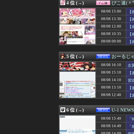
4 位 (→)
ぴこ速(〃'
08/08 16:00
チケット確認にす
08/08 16:00
スーパーファミコ
08/08 15:00
【
08/08 15:58
【速報】賀喜遥
08/08 13:30
【
08/08 15:55
放課後、弓袋を背
08/08 12:00
08/08 15:54
【試合結果】日本ハ
【
08/08 15:53
【ラブライブ！
08/08 10:35
【
08/08 15:51
【巨人対ヤクルト
08/08 09:00
【
08/08 15:50
「トランプ級」
08/08 15:49
「BYD RACC
08/08 15:48
ＦＦ史上最高傑作
5 位 (→)
おーるじ
08/08 15:47
【拡散希望】辺野
08/08 15:45
運動会も夏祭り
08/08 16:10
左
08/08 15:45
【悲報】ワイ、
シ
08/08 15:10
【
08/08 15:44
【悲報】インタ
撃
08/08 14:10
08/08 15:40
賀喜遥香ちゃん
習
08/08 15:40
【画像】コメ 
08/08 13:10
【
08/08 15:40
【テレビ離れ】テ
08/08 12:40
【
08/08 15:40
台風13号は中国
判
08/08 15:40
ヌーディストビー
08/08 15:38
北朝鮮の弾道ミサ
6 位 (→)
U-1 NEWS
08/08 15:38
【朗報】 イーロ
08/08 15:36
マックの招待券を
08/08 15:49
「
08/08 15:35
韓国人「不適切接
08/08 14:49
「
08/08 15:35
【画像】女ってこ
に
08/08 14:09
国