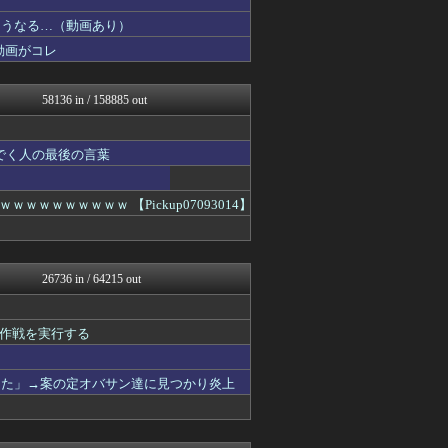
女子アナお宝画像速報－5c...
こうなる…（動画あり）
わんこーる速報！
動画がコレ
V系まとめ速報
痛いニュース(ﾉ∀`)
凹凸ちゃんねる 発達障害・...
58136 in / 158885 out
PCパーツまとめ
ヒロイモノ中毒
明日は何を食べようか
でく人の最後の言葉
ああ言えばForYou
日刊やきう速報
投資ちゃんねる
WWW
ｗｗｗｗｗｗ 【Pickup07093014】
保守速報
アルファルファモザイク＠ネ...
モナニュース
パカ娘速報！！ウマ娘まとめ...
26736 in / 64215 out
乃木通 乃木坂46櫻坂46...
VTuberNews
みそパンNEWS
作戦を実行する
バイク速報
常識的に考えた
ラビット速報
した」→案の定オバサン達に見つかり炎上
アイドル・女子アナ★吟じま...
【2ch】ニュー速クオリテ...
けおけお速報
ニチカン！