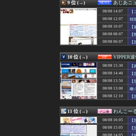
08/08 15:15
【画像】NASA
9 位 (→)
あじあニ
08/08 15:15
家の前の花火が一
08/08 14:07
08/08 15:15
九州だと8月9日
【
08/08 15:15
友達「お前、な
08/08 12:07
韓
08/08 15:15
公園で海老剥いて
08/08 10:07
【
08/08 15:12
彼氏からプロポー
08/08 15:12
【仮面ライダー
08/08 08:07
【
08/08 15:12
【悲報】熊本の
08/08 06:07
【
08/08 15:11
【悲報】佐藤二朗
08/08 15:10
中日・阿部（控え
08/08 15:10
【悲報】佐藤二朗
10 位 (→)
VIPPER
08/08 15:10
【画像】爆乳のオ
08/08 15:30
【
08/08 15:10
【画像】セブン
08/08 15:10
【速報】習近平が
08/08 14:40
【
08/08 15:09
【悲報】九州名物
08/08 13:50
【
08/08 15:09
【始まる】轟は
08/08 15:09
08/08 13:00
じゃあ逆に「これ
幽
08/08 15:09
タイミング悪か
08/08 12:10
【
08/08 15:08
【悲報】Q：なぜ
08/08 15:08
おひさまの『イ
08/08 15:06
『マリオカート
11 位 (→)
わんこー
08/08 15:06
会社の事務員が社
08/08 16:05
【
08/08 15:05
【悲報】女さん
08/08 15:05
【画像】塩崎実央
08/08 15:05
【
08/08 15:05
キャッシュレス
08/08 14:05
【