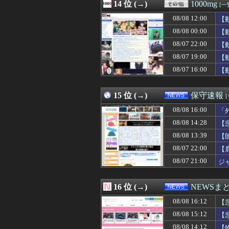
08/08 15:00
14 位 (→)
パチンコ屋の「大
1000mg
[一
08/08 15:00
【画像】新聞さ
08/08 12:00
【
08/08 15:00
家系ラーメンに
08/08 15:00
08/08 00:00
【FGO】アズラ
【
08/08 15:00
Ａちゃんママは遊
08/07 22:00
【
08/08 15:00
【遊戯王情報】「Yu-G
08/07 19:00
【
08/08 15:00
論争になった「デ
08/08 15:00
ウガンダサッカー
08/07 16:00
【
08/08 15:00
名古屋←なに思
08/08 15:00
モバP「引っ越
15 位 (→)
保守速報
08/08 16:00
「
08/08 14:28
【
08/08 13:39
【
08/07 22:00
【
08/07 21:00
ジ
16 位 (→)
NEWSま
08/08 16:12
【
08/08 15:12
【
08/08 14:12
【