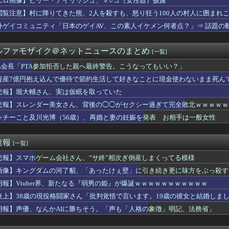
エロ画像】ビリー・アイリッシュ、マ○コ（女性器）披露
気象予報士さん、ビキニ姿でダイナマイトボディを解禁wwwwww
閲覧注意】村に降りてきた熊、2人を殺すも、怒り狂う100人の村人に囲まれ
長「PTA参加拒否した保護者の方へ。こうなってもいい？」
オケでT-BOLANばっかり歌うんやが
外ゲイコミュニティ「日本のゲイAV、この素人イケメン何者点？」⇒ 話題の
昇を上回る賃上げを日本に定着させる」 →国家公務員月給3.51...
ート、『エロ漫画』で人生逆転
ルファモザイク＠ネットニュースのまとめ
[一覧]
たい誰に見せるためにそんな所にLCD付けるのかな
ン韓国で認めてるもの 「キムチ」あと3つは？
TA会長「PTA参加拒否した親へ最終警告。こうなってもいい？」
交互に飲まないと倒れるグラス」発売 適正飲酒を施す
資産7億円抱え込んで優待で節約生活して好きなことに現金使わないまま死ん
下取れなかった理由
塁手は山田哲人でええんか？
悲報】堀大輔さん、実は仮眠を取っていた
あるのに「株主優待」で生活してガンになる人生・・・
WWWWWWWWWWWWWWWWWWWWWWWWWWWWWWWWWWWWWW
悲報】スレンダー美女さん、背後の◯◯がセクシー過ぎて完全敗北ｗｗｗｗｗｗｗｗｗ
対」大幅増56.3(%) 東大調査 前回から20ポイント以上...
ッチーこと及川光博（56歳）、再婚と妻の妊娠を発表 お相手は一般女性
A参加拒否した親へ最終警告。こうなってもいい？」
「ふるさと納税の返礼品に『戦闘機の清掃体験』」→サヨク発狂「徴...
んじの事をごぞんじないのですか！？
速報
[一覧]
、ビッチョビチョになるwwwwwww
かちぇ「2足の靴下を履いては洗濯するのを繰り返していたんだけど...
悲報】スマホゲーム会社さん、”サ終”相次ぎ倒産しまくってる模様
】「ウサギの島」生態系に異変、観光客「過剰な餌やり」で増えた思...
画像】キングダムの河了貂、「あったけぇ壁」に引き続き更に味方をぶっ殺す
ガチでウーバーが無理なんやが
リを手がけたピニンファリーナ、日本の鉄道を初デザイン。南海電鉄...
朗報】Vtuber界、新たなる『弱男の姫』が爆誕ｗｗｗｗｗｗｗｗｗｗｗ
スリーパー堀大輔さん、今度は配信中に突然号泣「ずっと涙が止まら...
炎上】38歳の現役格闘家さん「批判覚悟で言います。19歳の彼女と結婚しま
横乳おっぱい角度によっては谷間みえてそうタマラン
朗報】声優、なんかAIに勝ちそう。「声も「人格の象徴」明記、法務省」
スリーパー堀さん、高須クリニックに医学的に詰められてガチ切れｗ...
もしれんがガマボイラーの件ではないだろう多分
「Jリーグのこの監督、経歴がおかしい」