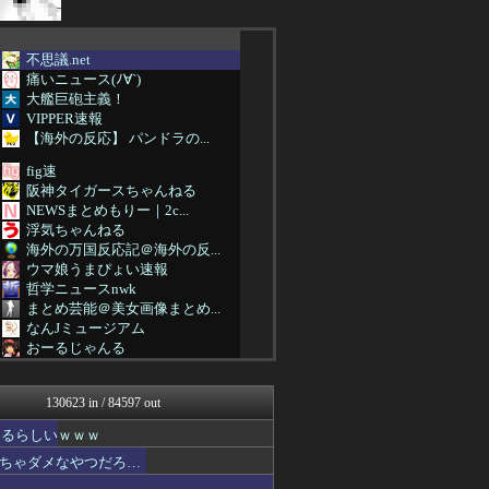
不思議.net
痛いニュース(ﾉ∀`)
大艦巨砲主義！
VIPPER速報
【海外の反応】 パンドラの...
fig速
阪神タイガースちゃんねる
NEWSまとめもりー｜2c...
浮気ちゃんねる
海外の万国反応記＠海外の反...
ウマ娘うまぴょい速報
哲学ニュースnwk
まとめ芸能＠美女画像まとめ...
なんJミュージアム
おーるじゃんる
資格ちゃんねる
まにゅそく 2chまとめニ...
130623 in / 84597 out
広島東洋カープまとめブログ...
アニチャット
なるらしいｗｗｗ
不思議.net - 5ch...
ちゃダメなやつだろ…
アニゲー速報
海外トークログ