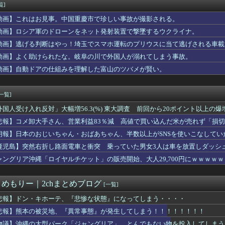
量の人を適切に並ばせたりして裁く能力」←これガチで凄いよなｗｗ...
覧]
ん、壮大な縦読みを仕込んでしまう・・・
動画】これはお見事。中国重慶市で珍しい事故が撮影される。
チャーシューとキャベツをトッピングして食べるのが好き
イールはお迎えした方がいいのか教えてクレメンス。アサシン単体最...
動画】ロシア軍のドローンをネット発射装置で撃墜するウクライナ。
園地や水族館が大嫌い。夏休みのお出かけ先はおばあちゃんちだけ。...
動画】逃げる判断はやっ！埼玉でスマホ運転のプリウスに当て逃げされる車載
i-Oh! WORLD CHAMPIONSHIP 20...
動画】よく助けられたな。岐阜の川で外国人が溺れてしまう事故。
ィスク販売終了」、カプコンの回答と衝撃の詳細がコチラ・・・「え...
界に衝撃 若き主将が死去 携帯電話強盗に抵抗した末に石で滅多打...
動画】自動ドアの仕組みを理解した富山のツバメが賢い。
い浮かべた？
ししたらまゆがいた」
[一覧]
外国人受け入れ反対」大幅増56.3(%) 東大調査 前回から20ポイント以上の爆
悲報】コメ卸大手さん、営業利益83％減 高値で買い込んだ米が売れず「損
朗報】日本のおじいちゃん・おばあちゃん、半数以上がSNSを使いこなしてい
鹿児島】突然右折し路面電車と衝突 乗っていた男女3人は車を放置しダッシ
ャングリア沖縄「ロイヤルチケット」の販売開始、大人29,700円にｗｗｗｗ
とめもりー｜2chまとめブログ
[一覧]
悲報】ドン・キホーテ、『悲惨な状態』になってしまう・・・・
悲報】熊本の被災地、『異常事態』が発生してしまう！！！！！！！！
物議】沖縄の大型パーク「ジャングリア」、とんでもない物を投入してしまう