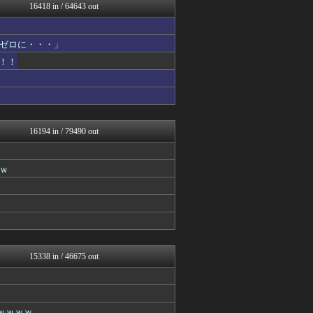
理想ちゃんねる
16418 in / 64643 out
QQQ(海外の反応)
育児板拾い読み
りぷらい速報
ゼロに・・・」
まとめCUP
！！
浮気ちゃんねる
ヒーローNEWS
NEWSまとめもりー｜2c...
mashlife通信
なんじぇいスタジアム＠なん...
なんJ PRIDE
16194 in / 79490 out
なんJミュージアム
スコールちゃんねる｜２ちゃ...
おーるじゃんる
ｗ
コノユビニュース｜みんなの...
トレンドの通り道
ぶる速-VIP
おうち速報
政経ワロスまとめニュース♪
乃木坂46まとめ 乃木りん...
げぇ速
15338 in / 46675 out
修羅場ライフ速報
わんこーる速報！
女子アナお宝画像速報－5c...
大艦巨砲主義！
ｗｗｗｗ