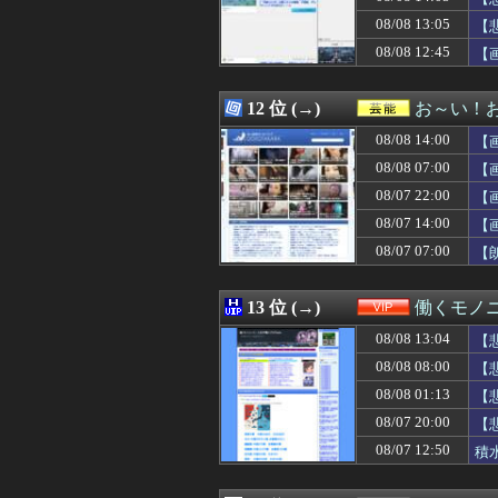
08/08 15:05
こども園から孫が
08/08 13:05
08/08 15:05
【悲報】ダウン
【
08/08 15:05
「BLEACH」
08/08 12:45
【
08/08 15:05
【悲報】田中みな
08/08 15:04
【悲報】全盛期
08/08 15:03
義実家で連休の食
12 位 (→)
お～い！
08/08 15:03
【ひぇ】PTA会
08/08 14:00
【
08/08 15:03
面白いゴルフマ
08/08 15:03
【遊戯王】「聖
08/08 07:00
【
08/08 15:02
【朗報】Switc
08/07 22:00
【
08/08 15:02
【動画】インドの
08/07 14:00
08/08 15:02
184㎝63㎏ワ
【
08/08 15:01
兵庫県斎藤知事
08/07 07:00
【
08/08 15:01
今年で30周年を迎え
08/08 15:01
【ウマ娘】ウマ
08/08 15:01
【ウマ娘】アイ
13 位 (→)
働くモノニ
08/08 15:00
ジブリ無双の最
08/08 13:04
【
08/08 15:00
【艦これ】E5
08/08 15:00
【画像】おい、
08/08 08:00
【
08/08 15:00
才木浩人を信じ
08/08 01:13
【
08/08 15:00
【東方】みずこ
08/07 20:00
【
08/08 15:00
【海外の反応】
08/08 15:00
【MARVEL Tōko
08/07 12:50
積
08/08 15:00
おすすめのG-S
08/08 15:00
【ラブライブ！】