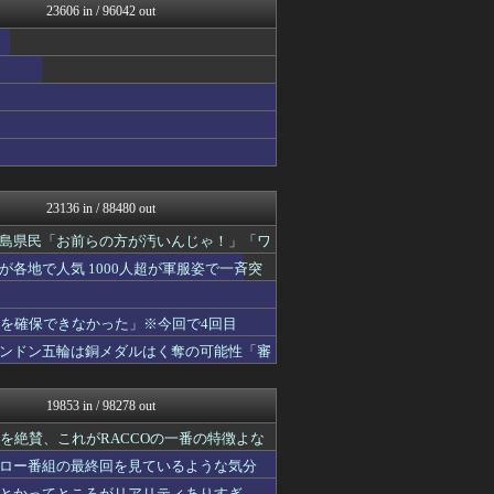
23606 in / 96042 out
エアライン本舗
カンダタ速報
乃木坂46まとめ 乃木りん...
国難にあってもの申す！！
ファイターズ王国＠日ハムま...
コンテンツ・声優 | ラブ...
なんじぇいスタジアム＠なん...
ゴールデンタイムズ
U-1 NEWS.
アニはつ -アニメ発信場-
23136 in / 88480 out
正義の見方
育児板拾い読み
島県民「お前らの方が汚いんじゃ！」「ワ
【サッカー まとめ】サカラ...
各地で人気 1000人超が軍服姿で一斉突
ガジェット2ch
坂道情報通～乃木坂46まと...
スコールちゃんねる｜２ちゃ...
液を確保できなかった」※今回で4回目
結婚・恋愛ニュースぷらす
ンドン五輪は銅メダルはく奪の可能性「審
にゅーすアルー！
ポッカキット
軍事・ミリタリー速報☆彡
19853 in / 98278 out
なんJ PRIDE
修羅場ライフ速報
造を絶賛、これがRACCOの一番の特徴よな
世界の憂鬱 海外・韓国の反...
ロー番組の最終回を見ているような気分
不思議.net - 5ch...
とかってところがリアリティありすぎ