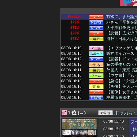
PickUp!
TOKIO、また
ｵﾇﾇﾒ
パさん「平和を願
ｵﾇﾇﾒ
太平洋戦争史振
ｵﾇﾇﾒ
【悲報】広末涼
ｵﾇﾇﾒ
海外「日本人はな
08/08 16:19
【エヴァンゲリオ
08/08 16:15
阪神タイガース、
08/08 16:12
【悲報】ドン・
08/08 16:12
嫁の手作りのベビ
08/08 16:11
外国人「東京で
08/08 16:10
【ウマ娘】「もう
08/08 16:10
【急増】「外国人受
08/08 16:10
【画像】美人レ
08/08 16:10
【画像】女子さん
08/08 16:10
左翼市民団体、広
08/08 16:09
【熊本地震】避難
08/08 16:06
★★昨晩、久し
1 位 (→)
ポッカキ
08/08 16:06
カープ大瀬良(2軍) 
08/08 16:05
【画像】カノカ
08/08 15:40
ヌ
08/08 16:05
【動画】ショー
08/08 15:00
【
08/08 16:05
【悲報】スマホゲ
08/08 16:05
韓国人「現在、日
08/08 13:40