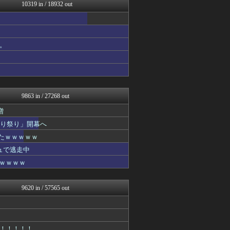
パチンコ・パチスロ.com
10319 in / 18932 out
【2ch】ニュー速クオリテ...
ラーメン速報｜2chまとめ...
FGOまとめ速報
すまいる(^-^)ぶろぐ
。
スターライト速報 -遊戯王...
オレ的ゲーム速報＠刃
footballnet【サ...
竜速（りゅうそく）
えすえすログ
9863 in / 27268 out
増
切り祭り」開幕へ
たｗｗｗｗｗ
ュで逃走中
ｗｗｗｗｗ
9620 in / 57565 out
！！！！！