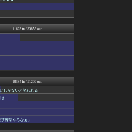
子育てちゃんねる
不思議.net - 5ch...
最強ジャンプ放送局
もみあげチャ～シュ～
まとめたニュース
修羅の華-家庭・生活まとめ
11623 in / 33858 out
Zチャンネル＠VIP
watch＠２ちゃんねる
遊戯王マスターデュエルまと...
mutyunのゲーム+αブ...
フィルダースチョイス
いたしん！
痛いニュース(ﾉ∀`)
PlaySphere | ...
うまぴょいチャンネル -ウ...
ウマ娘まとめ速報うまろぐ
10334 in / 51209 out
Y速報
いしかないと笑われる
艦これ速報 艦隊これくしょ...
ぴこ速(〃'∇'〃)？
引き
阪神タイガースちゃんねる
2ch東方スレ観測所
JDM速報 海外の反応
ヒーローNEWS
滅茶苦茶やろなぁ」
登山ちゃんねる
コンテンツ・声優 | ラブ...