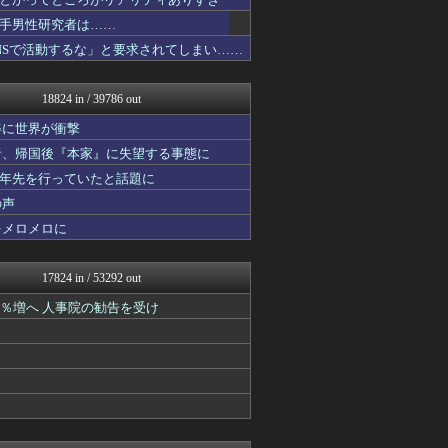
アニゲー速報
ツバメ速報＠ヤクルトスワロ...
手男性研究者は……
筋肉速報
NSで活動するな」と要求されてしまい……
なんじぇいスタジアム＠なん...
えっ!?またここのサイト?
修羅の華-家庭・生活まとめ
18824 in / 39786 out
いたしん！
デジタルニューススレッド
姿に世界が衝撃
コリアル
者、帰国後『本家』に失望する事態に
痛いニュース(ﾉ∀`)
十年先を行っていたと話題に
【2ch】ニュー速クオリテ...
VIPPER速報
の声
アルファルファモザイク＠ネ...
をメロメロに
スロ板-RUSH
反日愚国 恨寓瘻
なんじぇいスタジアム＠なん...
17824 in / 53292 out
漫画まとめ速報
日本第一！ニュース録
1％増へ 人事院の勧告を受け
まとめロッテ！
なんじぇいスタジアム＠なん...
BIPブログ
キニ速
ラビット速報
じわ速 芸能ニュースまとめ
ハウメニージャパン！