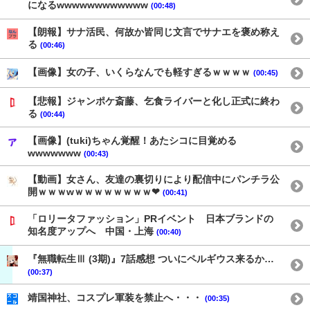
になるwwwwwwwwwwww
(00:48)
【朗報】サナ活民、何故か皆同じ文言でサナエを褒め称え
る
(00:46)
【画像】女の子、いくらなんでも軽すぎるｗｗｗｗ
(00:45)
【悲報】ジャンポケ斎藤、乞食ライバーと化し正式に終わ
る
(00:44)
【画像】(tuki)ちゃん覚醒！あたシコに目覚める
wwwwwww
(00:43)
【動画】女さん、友達の裏切りにより配信中にパンチラ公
開ｗｗｗwｗｗｗｗｗｗｗｗ❤
(00:41)
「ロリータファッション」PRイベント 日本ブランドの
知名度アップへ 中国・上海
(00:40)
『無職転生Ⅲ (3期)』7話感想 ついにペルギウス来るか…
(00:37)
靖国神社、コスプレ軍装を禁止へ・・・
(00:35)