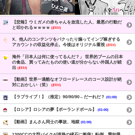
【悲報】ウミガメの赤ちゃんを放流した人、最悪の行動だ
と叩かれるｗｗｗｗ
(ｵﾇﾇﾒ)
X、他人のコンテンツをパクったり煽ってインプ稼ぎする
アカウントの収益化停止。今後はオリジナル重視
(ｵﾇﾇﾒ)
海外「日本人は何に使ってるんだ？」 世界的ブームの日本
の食品、買ってみたものの使い道が分からない外国人が続
出
(ｵﾇﾇﾒ)
【動画】世界一過酷なオフロードレースのコース設計が絶
対におかしい（笑）
(ｵﾇﾇﾒ)
【ラブライブ！】（推定）90/90/90←だーれだ？
(01:00)
【ロシア】ロシアの夢【ポーランドボール】
(01:00)
【動画】まんさん同士の事故、地獄
(01:00)
1300CCの大型バイクが道路の縁石に衝突し転倒 愛知県