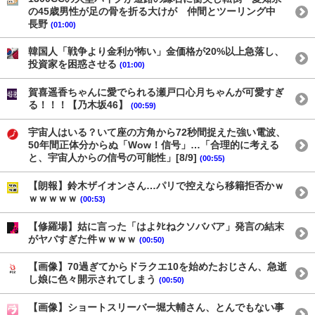
の45歳男性が足の骨を折る大けが 仲間とツーリング中
長野
(01:00)
韓国人「戦争より金利が怖い」金価格が20%以上急落し、
投資家を困惑させる
(01:00)
賀喜遥香ちゃんに愛でられる瀬戸口心月ちゃんが可愛すぎ
る！！！【乃木坂46】
(00:59)
宇宙人はいる？いて座の方角から72秒間捉えた強い電波、
50年間正体分からぬ「Wow！信号」…「合理的に考える
と、宇宙人からの信号の可能性」[8/9]
(00:55)
【朗報】鈴木ザイオンさん…パリで控えなら移籍拒否かｗ
ｗｗｗｗｗ
(00:53)
【修羅場】姑に言った「はよﾀﾋねクソババア」発言の結末
がヤバすぎた件ｗｗｗｗ
(00:50)
【画像】70過ぎてからドラクエ10を始めたおじさん、急逝
し娘に色々開示されてしまう
(00:50)
【画像】ショートスリーバー堀大輔さん、とんでもない事