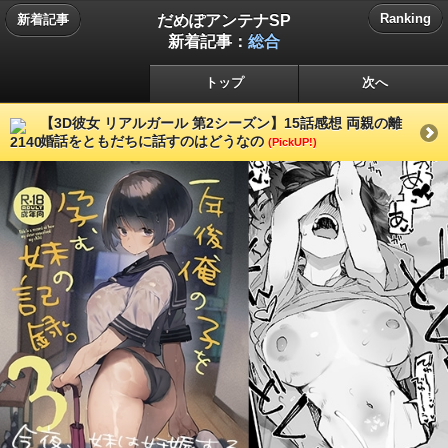
だめぽアンテナSP
Ranking
新着記事
新着記事：
総合
トップ
次へ
【3D彼女 リアルガール 第2シーズン】15話感想 両親の離
婚話をともだちに話すのはどうなの
(PickUP!)