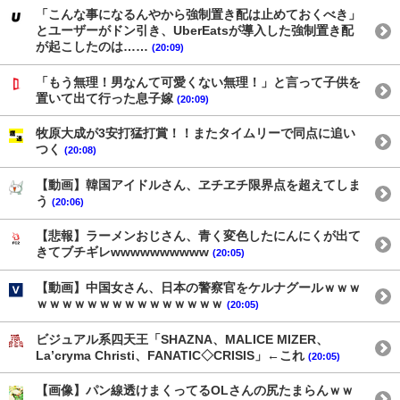
「こんな事になるんやから強制置き配は止めておくべき」
とユーザーがドン引き、UberEatsが導入した強制置き配
が起こしたのは……
(20:09)
「もう無理！男なんて可愛くない無理！」と言って子供を
置いて出て行った息子嫁
(20:09)
牧原大成が3安打猛打賞！！またタイムリーで同点に追い
つく
(20:08)
【動画】韓国アイドルさん、ヱチヱチ限界点を超えてしま
う
(20:06)
【悲報】ラーメンおじさん、青く変色したにんにくが出て
きてブチギレwwwwwwwwww
(20:05)
【動画】中国女さん、日本の警察官をケルナグールｗｗｗ
ｗｗｗｗｗｗｗｗｗｗｗｗｗｗｗ
(20:05)
ビジュアル系四天王「SHAZNA、MALICE MIZER、
La’cryma Christi、FANATIC◇CRISIS」←これ
(20:05)
【画像】パン線透けまくってるOLさんの尻たまらんｗｗ