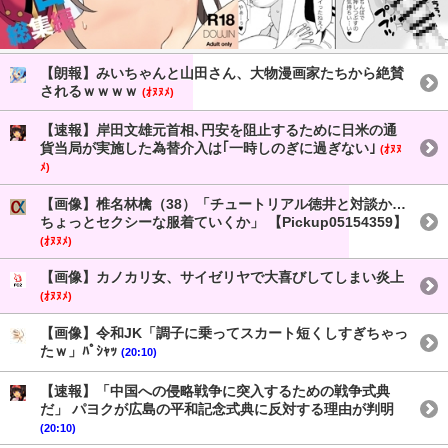
【朗報】みいちゃんと山田さん、大物漫画家たちから絶賛
されるｗｗｗｗ
(ｵﾇﾇﾒ)
【速報】岸田文雄元首相､円安を阻止するために日米の通
貨当局が実施した為替介入は｢一時しのぎに過ぎない｣
(ｵﾇﾇ
ﾒ)
【画像】椎名林檎（38）「チュートリアル徳井と対談か…
ちょっとセクシーな服着ていくか」 【Pickup05154359】
(ｵﾇﾇﾒ)
【画像】カノカリ女、サイゼリヤで大喜びしてしまい炎上
(ｵﾇﾇﾒ)
【画像】令和JK「調子に乗ってスカート短くしすぎちゃっ
たｗ」ﾊﾟｼｬｯ
(20:10)
【速報】「中国への侵略戦争に突入するための戦争式典
だ」 パヨクが広島の平和記念式典に反対する理由が判明
(20:10)