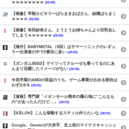
ｗｗｗｗｗｗｗｗ
(20:05)
【画像】早朝カビキラーばらまきおばさん、結構ばらまく
ｗｗｗｗ
(20:05)
【画像】本田紗来さん、とうとうお姉ちゃんより巨乳化し
てしまうｗｗｗｗｗｗ
(20:05)
【海外】BABYMETAL（9回）はサマーソニックのレギュ
ラー出演者の中で2番目に多い
(20:02)
【ガンダムSEED】ゲイツってクルーゼも乗ってるのにあ
んまり活躍したイメージがない
(20:02)
今四半期のAMDの収益のうち、ゲーム事業が占める割合は
わずか6％
(20:01)
【速報】専門家「イオンモール熊本の爆心地に”こんなも
の”があったんだけど…」
(20:01)
【8月LOH】こんな挙動するスティル作りたいな
(20:01)
Google、Geminiが大赤字、史上初のマイナスキャッシュ