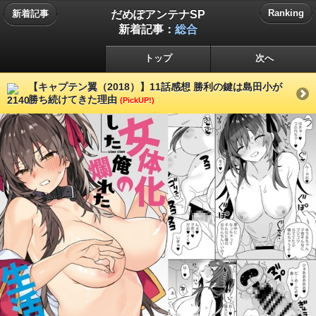
だめぽアンテナSP
Ranking
新着記事
新着記事：
総合
トップ
次へ
【キャプテン翼（2018）】11話感想 勝利の鍵は島田小が
勝ち続けてきた理由
(PickUP!)