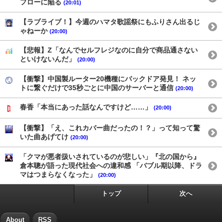
フローに陥る
(20:01)
【ラブライブ！】今週のハマタ歌謡祭にもふりさん出るじ
ゃねーか
(20:00)
【悲報】Z「なんでセルフレジなのに自分で商品通さない
といけないんだ」
(20:00)
【衝撃】中国製ルーター20機種にバックドア発見！ ネッ
トに繋ぐだけで35秒ごとに中国のサーバーと通信
(20:00)
春香「本当にあった話なんですけど……」
(20:00)
【衝撃】「え、これカバー曲だったの！？」って知って驚
いた曲あげてけ
(20:00)
「クマが悪者扱いされているのが悲しい」『北の国から』
倉本聰が語った現代社会への違和感 「バブル期以降、ドラ
マはつまらなくなった」
(20:00)
トップ
次へ
About
RSS