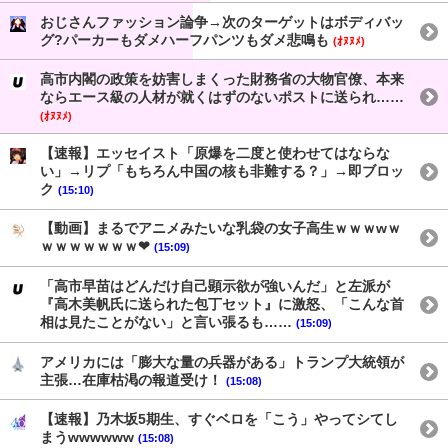
おじさんファッション論争→次のターゲットはボディバッ
グ?パーカーもダメハーフパンツもダメ悲鳴も
(ｵﾇﾇﾒ)
高市内閣の政策を妨害しまくった財務省の大物官僚、本来
ならエース級の人材が就くはずのないポストに送られ……
(ｵﾇﾇﾒ)
【速報】エッセイスト「原爆を二度と使わせてはならな
い」→リプ「もちろん中国の核も非難する？」→即ブロッ
ク
(15:10)
【動画】まるでアニメみたいな乳袋の女子高生ｗｗｗwｗ
ｗｗｗｗｗｗｗ❤
(15:09)
「高市早苗はどんだけ自己顕示欲が強いんだ」と左派が
『高木美帆氏に送られた包丁セット』に激怒、「こんな首
相は見たことがない」と言い張るも……
(15:09)
アメリカには「膨大な量の兵器がある」トランプ大統領が
主張…在庫枯渇の報道受け！
(15:08)
【速報】乃木坂5期生、すぐベロを「こう」やってシてし
まうwwwwww
(15:08)