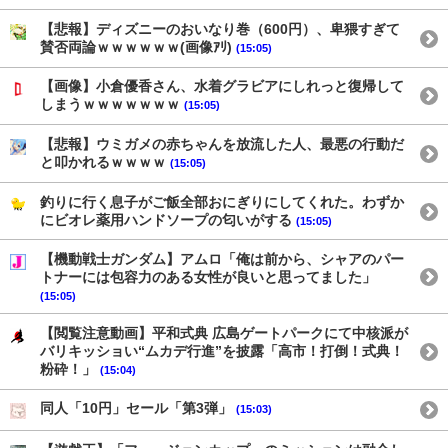
【悲報】ディズニーのおいなり巻（600円）、卑猥すぎて
賛否両論ｗｗｗｗｗｗ(画像ｱﾘ)
(15:05)
【画像】小倉優香さん、水着グラビアにしれっと復帰して
しまうｗｗｗｗｗｗｗ
(15:05)
【悲報】ウミガメの赤ちゃんを放流した人、最悪の行動だ
と叩かれるｗｗｗｗ
(15:05)
釣りに行く息子がご飯全部おにぎりにしてくれた。わずか
にビオレ薬用ハンドソープの匂いがする
(15:05)
【機動戦士ガンダム】アムロ「俺は前から、シャアのパー
トナーには包容力のある女性が良いと思ってました」
(15:05)
【閲覧注意動画】平和式典 広島ゲートパークにて中核派が
バリキッショい“ムカデ行進”を披露「高市！打倒！式典！
粉砕！」
(15:04)
同人「10円」セール「第3弾」
(15:03)