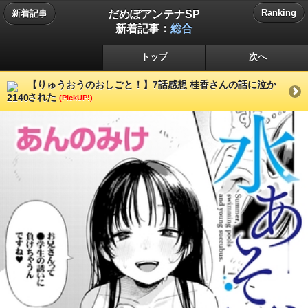
だめぽアンテナSP
Ranking
新着記事
新着記事：
総合
トップ
次へ
【りゅうおうのおしごと！】7話感想 桂香さんの話に泣か
された
(PickUP!)