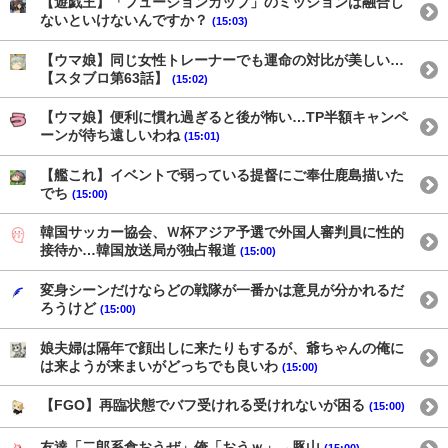
【遊戯王】「フュージョンカップ」のミッションは融合し
ないといけないんですか？
(15:03)
【ウマ娘】同じ女性トレーナーでも運命の対比が美しい…
【スタブロ第63話】
(15:02)
【ウマ娘】便利に慣れ過ぎると後が怖い…TP半額キャンペ
ーンが待ち遠しいわね
(15:01)
【艦これ】イベントで弱っている提督にご奉仕鹿島描いた
でち
(15:00)
韓国サッカー協会、Ｗ杯アジア予選で外国人審判員に性的
接待か…韓国放送局が独占報道
(15:00)
変身シーンだけならどの戦隊が一番かは意見が分かれるだ
ろうけど
(15:00)
娘夫婦は隔年で顔出しに来たりもするが、爺ちゃんの俺に
は来ようが来まいがどっちでも良いわ
(15:00)
【FGO】再臨状態でバフ受けれる受けれないが困る
(15:00)
友達「二郎系食おうぜ」俺「おうｗ」→豚山
(15:00)