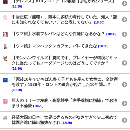
【デレマス】810プロエアコン騒動【ぷちかれシリーズ】
(18:30)
中居正広（無職）、熊本に多額の寄付していた。知人「誰
にも知られなくてもいい、と公表してない」
(18:30)
【ウマ娘】水着フサパンはどんな性能になるかな？
(18:30)
【ウマ娘】マンハッタンカフェ、バレてきたな
(18:30)
【モンハンワイルズ】質問です、プレイヤーが環境ギミッ
クに当たってもノーダメージなのはどうしてですか？
(18:30)
「死後10年でいちばん多く子どもを産んだ女性に、全財産
を渡す」1926年トロントの遺言が起こした10年間…？
(18:30)
巨人のリリーフ左腕・高梨雄平「左手薬指に指輪」でお泊
まり不倫愛
(18:29)
経済大国の日本、世界に売るものがなさすぎて史上初めて
韓国台湾に輸出額抜かされ
(18:29)