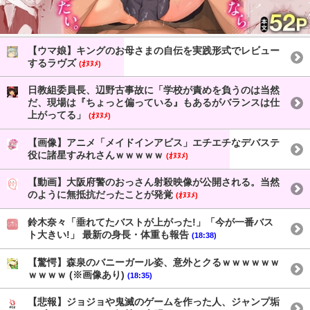
【ウマ娘】キングのお母さまの自伝を実践形式でレビュー
するラヴズ
(ｵﾇﾇﾒ)
日教組委員長、辺野古事故に「学校が責めを負うのは当然
だ、現場は『ちょっと偏っている』もあるがバランスは仕
上がってる」
(ｵﾇﾇﾒ)
【画像】アニメ「メイドインアビス」エチエチなデバステ
役に諸星すみれさんｗｗｗｗｗ
(ｵﾇﾇﾒ)
【動画】大阪府警のおっさん射殺映像が公開される。当然
のように無抵抗だったことが発覚
(ｵﾇﾇﾒ)
鈴木奈々「垂れてたバストが上がった!」「今が一番バス
ト大きい!」 最新の身長・体重も報告
(18:38)
【驚愕】森泉のバニーガール姿、意外とクるｗｗｗｗｗｗ
ｗｗｗｗ (※画像あり)
(18:35)
【悲報】ジョジョや鬼滅のゲームを作った人、ジャンプ垢