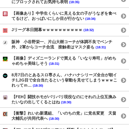
にブロックされてお気持ち表明
(18:35)
【画像あり】中学生くらいに見える女の子がうなぎを食べ
てるけど、おっぱいにしか目が行かない
(18:34)
Jリーグ本日開幕ｗｗｗｗｗｗｗｗｗｗ
(18:32)
阪神 小谷野栄一、片山大樹コーチが体調不良でベンチ
外、2軍からコーチ合流 接触者はマスク姿も
(18:31)
【画像】ディズニーランドで買える「いなり寿司」がめち
ゃめちゃ美味しそう
(18:31)
8月7日のとあるスロ専さん、ハナハナシリーズ全台が朝イ
チ1,2G目で全台当たるという挙動を見せてしまうｗｗｗこ
れってｍ…
(18:30)
【FEH】闘技ホモがバリバリ現役なのにそれの上位互換み
たいなの出してくるとはね
(18:30)
【衝撃】れいわ新選組、「いのちの党」に党名変更 天畠
大輔氏が共同代表へ
(18:30)