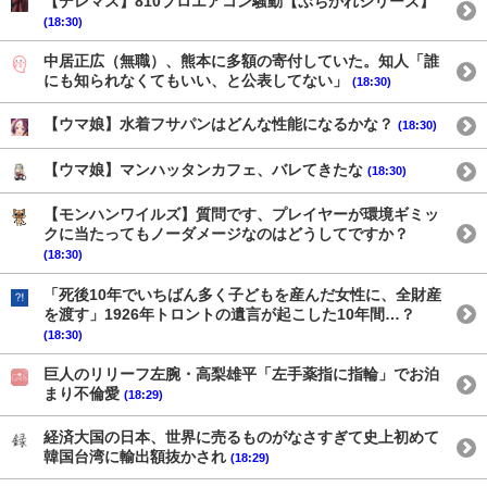
【デレマス】810プロエアコン騒動【ぷちかれシリーズ】
(18:30)
中居正広（無職）、熊本に多額の寄付していた。知人「誰
にも知られなくてもいい、と公表してない」
(18:30)
【ウマ娘】水着フサパンはどんな性能になるかな？
(18:30)
【ウマ娘】マンハッタンカフェ、バレてきたな
(18:30)
【モンハンワイルズ】質問です、プレイヤーが環境ギミッ
クに当たってもノーダメージなのはどうしてですか？
(18:30)
「死後10年でいちばん多く子どもを産んだ女性に、全財産
を渡す」1926年トロントの遺言が起こした10年間…？
(18:30)
巨人のリリーフ左腕・高梨雄平「左手薬指に指輪」でお泊
まり不倫愛
(18:29)
経済大国の日本、世界に売るものがなさすぎて史上初めて
韓国台湾に輸出額抜かされ
(18:29)