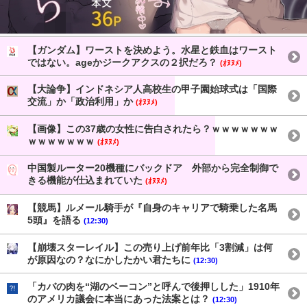
【ガンダム】ワーストを決めよう。水星と鉄血はワースト
ではない。ageかジークアクスの２択だろ？
(ｵﾇﾇﾒ)
【大論争】インドネシア人高校生の甲子園始球式は「国際
交流」か「政治利用」か
(ｵﾇﾇﾒ)
【画像】この37歳の女性に告白されたら？ｗｗｗｗｗｗｗ
ｗｗｗｗｗｗｗ
(ｵﾇﾇﾒ)
中国製ルーター20機種にバックドア 外部から完全制御で
きる機能が仕込まれていた
(ｵﾇﾇﾒ)
【競馬】ルメール騎手が『自身のキャリアで騎乗した名馬
5頭』を語る
(12:30)
【崩壊スターレイル】この売り上げ前年比「3割減」は何
が原因なの？なにかしたかい君たちに
(12:30)
「カバの肉を“湖のベーコン”と呼んで後押しした」1910年
のアメリカ議会に本当にあった法案とは？
(12:30)