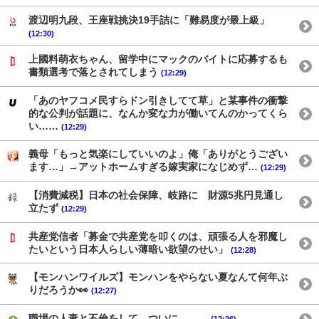
渡辺明九段、王座戦挑決19手詰に「難易度が最上級」
(12:30)
上國料萌衣ちゃん、留学中にマックのバイトに応募するも
書類選考で落とされてしまう
(12:29)
「あのヤフコメ民すらドン引きしてて草」と某事件の衝撃
的な公判が話題に、なんか変な力が働いてんのかってくら
い……
(12:29)
義母「もっと気楽にしていいのよ」俺「ありがとうござい
ます…」→アットホームすぎる嫁実家になじめず…
(12:29)
【消費減税】日本の社会保障、岐路に 財源5兆円見通し
立たず
(12:29)
共産党信者「募金で共産党を叩くのは、頑張る人を邪魔し
たいという日本人らしい薄暗い欲望のせい」
(12:28)
【モンハンワイルズ】モンハンをやらない夏なんて何年ぶ
りだろうか👀
(12:27)
職場の人妻と不倫をして、ついに、、、
(12:26)