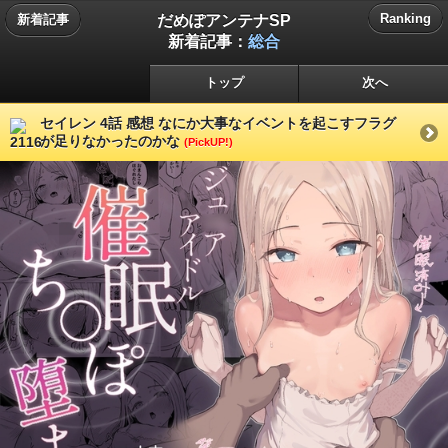
だめぽアンテナSP
Ranking
新着記事
新着記事：
総合
トップ
次へ
セイレン 4話 感想 なにか大事なイベントを起こすフラグ
が足りなかったのかな
(PickUP!)