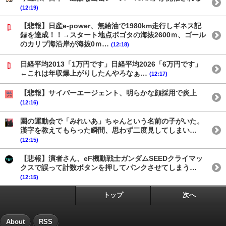
(12:19)
【悲報】日産e-power、無給油で1980km走行しギネス記
録を達成！！→スタート地点ボゴタの海抜2600ｍ、ゴール
のカリブ海沿岸が海抜0ｍ…
(12:18)
日経平均2013「1万円です」日経平均2026「6万円です」
←これは年収爆上がりしたんやろなぁ…
(12:17)
【悲報】サイバーエージェント、明らかな顔採用で炎上
(12:16)
園の運動会で「みれいあ」ちゃんという名前の子がいた。
漢字を教えてもらった瞬間、思わず二度見してしまい…
(12:15)
【悲報】演者さん、eF機動戦士ガンダムSEEDクライマッ
クスで誤って計数ボタンを押してパンクさせてしまう…
(12:15)
トップ
次へ
About
RSS