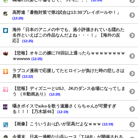
高野連「暑熱対策で第2試合は13:30プレイボールや！」
(12:26)
海外「日本のアニメの中でも、過小評価されている隠れた
名作といえばこの作品なんだよね・・・！」【海外の反
応】
(12:25)
【悲報】オキニの嬢に70回以上通ったらｗｗｗｗｗｗｗｗ
ｗwwww
(12:25)
ラブコメ漫画で応援してたヒロインが負けた時の悲しさは
異常
(12:22)
【悲報】ディズニーとUSJ、JKのダンス会場になってしま
う （※動画あり）
(12:20)
囁きボイスでaikoを歌う遠藤さくらちゃんが可愛すぎ
る！！！【乃木坂46】
(12:19)
【画像】こういうお○ぱいが至高だよなｗｗｗ
(12:19)
今週末、日本一過酷な山岳レース「TJAR」が開催される