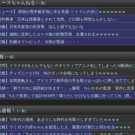
ァ・ロックハートさん、エロすぎるｗｗｗ
ュースちゃんねる
[一覧]
女子高生、お前らに苦言ｗｗｗｗｗｗｗｗｗｗ
殺人事件、主犯格の川口被告(19)に無期懲役の判決
ニュース】 韓国が熊本被災地に水を支援 ⇒ トイレの水にｗｗｗｗｗｗｗ
を脱出した中日、今日から阪神との3連戦（ビジター）
国外務省「日本は原爆落とされて当然。どの国も同情なんかしない」
ぎ
画像】日本共産党の街宣車、ほんと碌でもないな
まま一口、鉄板焼きの店で頭を抱えた男「もう時間の匂いまで嗅ぎ分...
食で大盛り頼むのを辞めてみます？」ワイ「食っちゃいけないものを...
朗報】減税に反対したエース級の財務官僚、左遷されるｗｗｗｗｗｗ
いなら交渉にもならないよ 〜 【日本水産物輸入禁止に釈明が必要...
悲報】札幌オリンピック、８割が賛成・・・・
に毎回チップ10000渡してる→こうなるwww
ったか？(´・ω・｀)
B小栗有以ﾁｬﾝと伊藤百花ﾁｬﾝの 手作りお弁当が食べれるイベ...
速報
[一覧]
下位転落で2軍由宇球場の移転先を考え始める。
驚愕】ドラクエ6をとんでもないクオリティでアニメ化してしまったAI動画が
8日は銀だこの日！先着88名に8個入りを88円で提供
で大家さん、ガチで『深刻な状態』になってしまう・・・・
悲報】ディズニーとUSJ、JKのダンス会場になってしまうｗｗｗｗｗ
も子供ができる可能性は5%ほどの体。その旦那が外で子供を作った...
悲報】吉岡里帆さん、アドリブで相手役の手を取りおっぱいに押し当ててしま
イナ保険証に慣れてきたー？」
室外機、限界突破ｗｗｗｗｗ（画像あり）
田雄一「新ケロロに福田組が出ます！」→爆死 ちいかわの監督「原作に忠実
テると知った日ｗ 嫁のiPhoneが証拠だらけだったんだがｗ...
酒屋「6人で長居して会計4939円！喋りたいだけなら公園に行ってくれ（怒」
別大学生殺人事件、主犯格の川口被告(19)に無期懲役の判決・・...
会】外国人審判約10人に性的接待か 計1496回、約2億ウォン...
なくなった途端に甘える娘wwww大学生の息子には直接仕送りして...
る速報！
[一覧]
スト「原爆を二度と使わせてはならない」→リプ「もちろん中国の核...
画像】70年代の漫画、あまりにも時代を先取りしすぎていたｗｗｗｗ
『ナチス時代の国会』がガチでカッコ良すぎるwwwwwww
の柔らかかった男が九州男児っぽくなっていく姿には衝撃
悲報】ウミガメの赤ちゃんを放流した人、最悪の行動だと叩かれるｗｗｗｗ
の孤独を知る剣持刀也の「絶対服従」という名のエンターテインメント
画像】ロッテ「アイスとコラボするポケモンをください」ポケモン公式「しょ