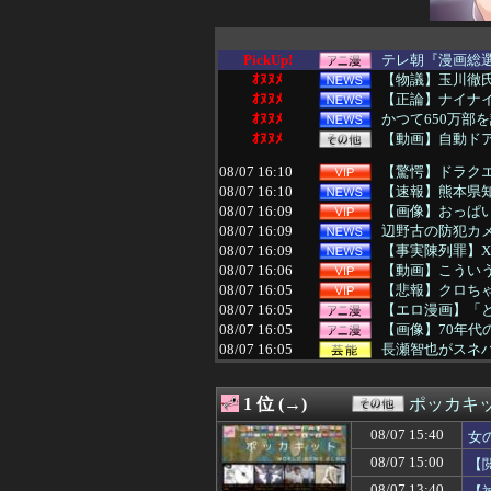
PickUp!
テレ朝『漫画総選挙
ｵﾇﾇﾒ
【物議】玉川徹氏
ｵﾇﾇﾒ
【正論】ナイナ
ｵﾇﾇﾒ
かつて650万部
ｵﾇﾇﾒ
【動画】自動ド
08/07 16:10
【驚愕】ドラクエ
08/07 16:10
【速報】熊本県知
08/07 16:09
【画像】おっぱ
08/07 16:09
辺野古の防犯カメ
08/07 16:09
【事実陳列罪】X
08/07 16:06
【動画】こうい
08/07 16:05
【悲報】クロち
08/07 16:05
【エロ漫画】「
08/07 16:05
【画像】70年
08/07 16:05
長瀬智也がスネ
08/07 16:05
韓国人「その衝撃
08/07 16:05
【画像】福井県
1 位 (→)
ポッカキ
08/07 16:02
※「スパロボは
08/07 16:02
「日本人が減り外
08/07 15:40
女
08/07 16:01
友達とPCで遊ん
08/07 15:00
【
08/07 16:01
【福岡】3年間で
08/07 16:01
火拳のエース「や
08/07 13:40