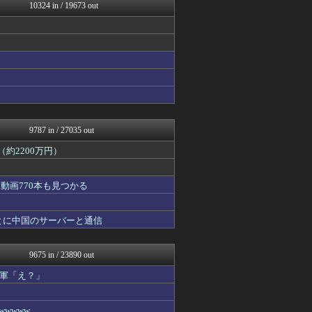
フィルダースチョイス
10324 in / 19673 out
PlaySphere | ...
なんJ PRIDE
ウマ娘まとめ速報うまろぐ
Y速報
艦これ速報 艦隊これくしょ...
ゲーム実況者速報＠YouT...
竜速（りゅうそく）
痛いニュース(ﾉ∀`)
日向坂46まとめもり～
9787 in / 27035 out
約2200万円）
動画770本も見つかる
とに中国のサーバーと通信
9675 in / 23890 out
軍「え？」
wwww