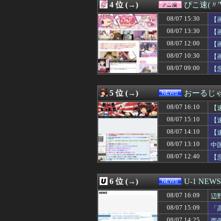
4 位 (→)
ぴこ速(〃'
08/07 16:00
ブタメンに大人
08/07 15:58
【朗報】海邉朱莉
08/07 15:30
【
08/07 15:57
立浪和義さん「
08/07 13:30
【
08/07 15:57
中学時代の同級生
08/07 12:00
08/07 15:55
韓国サッカー協会 
【
08/07 15:48
【朗報】タイム
08/07 10:30
【
08/07 15:46
ニートワイ(32)
08/07 09:00
【
08/07 15:45
【悲報】バンダ
08/07 15:44
鹿児島ユナイテッ
08/07 15:43
介護職だけどス
5 位 (→)
おーるじ
08/07 15:41
韓国人「猛暑で
08/07 15:41
【NBA】カワ
08/07 16:10
【
08/07 15:40
ヒカキンさん、熊
08/07 15:10
【
08/07 15:40
「片親の女だけ
08/07 14:10
08/07 15:40
モノクロでロッ
【
08/07 15:40
韓国と台湾の輸出
忘
08/07 13:10
中
08/07 15:40
女の子「オラぁ、孕
08/07 12:40
【
08/07 15:39
【画像】精神科「
08/07 15:39
みいちゃん、セ
08/07 15:38
西武、中村剛也（
6 位 (→)
U-1 NEWS
08/07 15:37
【スターブロッ
08/07 15:36
義弟夫婦が義実家
08/07 16:09
辺
08/07 15:35
横濱漢祭 2026
ン
08/07 15:09
「
08/07 15:35
SNSで異性とや
こ
08/07 14:25
西