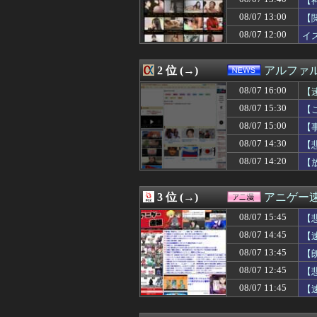
【
08/07 16:01
【動画】手術中
08/07 13:00
【
08/07 16:01
渡邊渚さん「私が
08/07 12:00
08/07 16:00
【ウマ娘】ステ
イ
08/07 16:00
鈴代紗弓さん、
08/07 16:00
『暗黒騎士ガイ
2 位 (→)
アルファ
08/07 16:00
本気でパチンコを
08/07 16:00
【速報】北海道江
08/07 16:00
【
08/07 16:00
【にじさんじ】サ
08/07 15:30
【
08/07 16:00
今年のサンマは
08/07 16:00
【ラブライブ！】
08/07 15:00
【
08/07 16:00
【動画】自動ド
08/07 14:30
【
08/07 16:00
森保監督「続投の
08/07 14:20
【
08/07 16:00
中居正広（無職）
【P
08/07 16:00
【画像あり】ディ
08/07 16:00
【ジャングリア沖
3 位 (→)
アニゲー
08/07 16:00
浦野芽良アナ、
08/07 16:00
北海道日本ハム
08/07 15:45
【
08/07 16:00
群馬・栃木←コ
08/07 14:45
【
08/07 16:00
【画像】国連、
08/07 16:00
08/07 13:45
渡邊渚さん「私が
【
08/07 16:00
『あたしンち』
08/07 12:45
【
08/07 16:00
韓国人「投票用紙
08/07 11:45
【
08/07 16:00
【衝撃】韓国人「
08/07 16:00
西山朋佳女流三
08/07 16:00
茨城県「群馬の