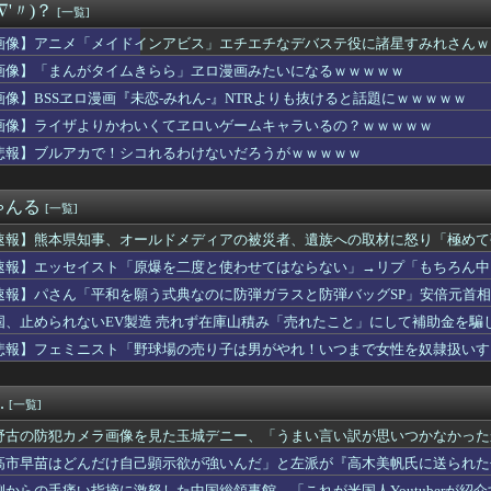
∇'〃)？
[一覧]
用サイズ登場
、「ビキニデカい動画」が出回る→ミーグリが売れるwwwwww
画像】アニメ「メイドインアビス」エチエチなデバステ役に諸星すみれさんｗ
中日Aクラス入り？行けます！（即答）」
画像】「まんがタイムきらら」ヱロ漫画みたいになるｗｗｗｗｗ
が泥ママになっていた。勉強も出来て、優しい子だったのに何が彼女...
2011～12年に国際審判員らを性接待 ［8/7］
画像】BSSヱロ漫画『未恋-みれん-』NTRよりも抜けると話題にｗｗｗｗｗ
リープ系のアニメで1番面白い作品ｗｗｗｗ
画像】ライザよりかわいくてヱロいゲームキャラいるの？ｗｗｗｗｗ
「ゲームやりません、漫画読みません、アニメ見ません、5ch飽...
悲報】ブルアカで！シコれるわけないだろうがｗｗｗｗｗ
イナムコ決算、プリキュアが前年比大幅減少
ドFCがFWフアンマ・デルガドの加入を正式発表 「皆さんに最高...
トレスでマジで辞めたい
ゃんる
[一覧]
〇〇も疲れ果てた…〇〇の個体数が急減」
イ・レナードに新たな疑惑…スコアボード製造企業と秘密契約か
速報】熊本県知事、オールドメディアの被災者、遺族への取材に怒り「極めて
本に偽善行為で2000万円寄付ｗｗｗｗｗｗｗ
速報】エッセイスト「原爆を二度と使わせてはならない」→リプ「もちろん中
はやめとけ」という風潮、広まりつつある・・・
クに決める池田瑛紗ちゃんが強すぎる！！！【乃木坂46】
速報】パさん「平和を願う式典なのに防弾ガラスと防弾バッグSP」安倍元首
額ともに初の日本超え 26年上期、AI特需の恩恵で差
れる
国、止められないEV製造 売れず在庫山積み「売れたこと」にして補助金を騙
め！」男「アン♡ ﾋﾞｭﾙ」⇒ とんでもない逆レ●プ動画がこ...
悲報】フェミニスト「野球場の売り子は男がやれ！いつまで女性を奴隷扱いす
ADHDの人が治療しなかったらこんな人生です」→
コカンになる
42）が一軍合流！
.
[一覧]
サム】64話感想まとめ チトセオー編始まるか？
に孫差別をやめるよう訴えてる。うちが割を食うのでやめてほしいん...
野古の防犯カメラ画像を見た玉城デニー、「うまい言い訳が思いつかなかった
、「AIアントニオ猪木」が登場！角田さんと闘魂注入！8/18...
トを……
高市早苗はどんだけ自己顕示欲が強いんだ」と左派が『高木美帆氏に送られた
りとり《不倫》になる？→既婚男女の約7割「なる」⇒！
とがない」と言い張るも……
側からの手痛い指摘に激怒した中国総領事館、「これが米国人Youtuberが