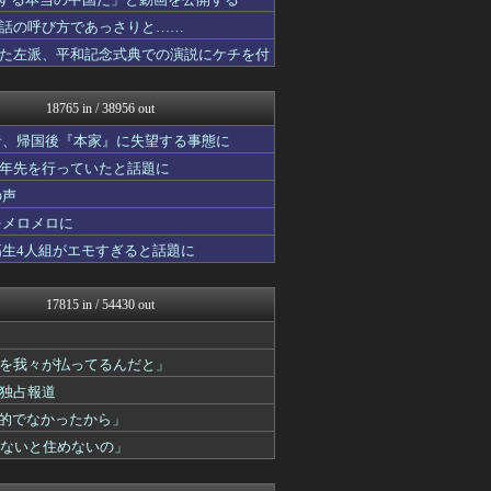
櫻坂46まとめもり～
世界の憂鬱 海外・韓国の反...
話の呼び方であっさりと……
筋肉速報
た左派、平和記念式典での演説にケチを付
修羅の華-家庭・生活まとめ
えっ!?またここのサイト?
痛いニュース(ﾉ∀`)
18765 in / 38956 out
いたしん！
ガジェット2ch
者、帰国後『本家』に失望する事態に
ROMれ！ペンギン(AKB...
十年先を行っていたと話題に
なんJ PRIDE
の声
コリアル
アルファルファモザイク＠ネ...
をメロメロに
ラビット速報
高生4人組がエモすぎると話題に
阪神タイガースちゃんねる
ぴこ速(〃'∇'〃)？
気団まとめ-噫無情-｜嫁・...
17815 in / 54430 out
なんじぇいスタジアム＠なん...
漫画まとめ速報
日本第一！ニュース録
を我々が払ってるんだと」
まとめロッテ！
独占報道
バズッター速報
やみ速@なんJ西武まとめ
力的でなかったから」
VIPPER速報
わないと住めないの」
キムチ速報
【サッカー まとめ】サカラ...