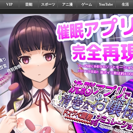
VIP
芸能
スポーツ
アニ漫
ゲーム
YouTube
生活