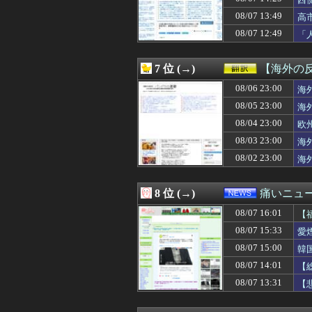
08/07 15:35
【櫻坂46】この意
も
08/07 15:35
韓国人「英メディ
08/07 13:49
高
08/07 15:34
【画像】声優の井
08/07 12:49
「
08/07 15:33
新幹線でも行ける
け
08/07 15:33
ワイ童貞くん、飲
08/07 15:33
愛煙家・岸谷蘭丸
7 位 (→)
【海外の
08/07 15:33
【画像】杉原杏
08/07 15:32
08/06 23:00
洋服の青山も空
海
08/07 15:31
【朗報】AKB48 新
08/05 23:00
海
08/07 15:31
赤ちゃん「オン
08/04 23:00
欧
08/07 15:31
韓国人「実は昔
08/07 15:30
【これは重い】
08/03 23:00
海
08/07 15:30
【動画】高須幹弥
08/02 23:00
海
08/07 15:30
阪神タイガース 1
08/07 15:30
【画像】アニメ「
08/07 15:30
【愕然】嫁が冷た
8 位 (→)
痛いニュース
08/07 15:29
交流戦終わったころ
08/07 16:01
08/07 15:29
【悲報】みい山
【
08/07 15:29
8万が12万円「
08/07 15:33
愛
08/07 15:26
二軍試合実況 8月
08/07 15:00
韓
08/07 15:25
【愕然】パチ屋で
08/07 15:22
150キロ以上の
08/07 14:01
【
08/07 15:20
【悲報】ディズニ
08/07 13:31
【
08/07 15:20
【Money1】 
08/07 15:20
【絶望】イオン