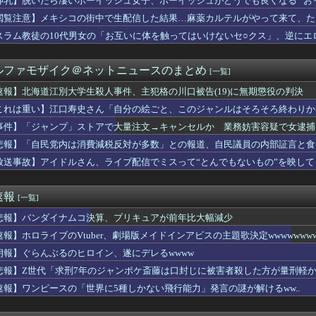
神乳】脱いだら凄いボーイッシュ女子、ボーイッシュがどうでも良くなる ”おっ
に熊本地震が直撃した映像、凄まじい…
閲覧注意】メキシコの街中で生配信した結果…麻薬カルテルがやって来て、た
PTSDと診断された当時、世間はまだPTSDという言葉は浸透さ...
ゴドリジャ「パパぁ♥」
スラム教徒の10代男女の「お互いに体を触ってはいけないセ○クス」、逆にエ
太くて長い棒状のものをナデナデしてしまう・・・
ア』って今思えば微妙なカードだよな
ルファモザイク＠ネットニュースのまとめ
[一覧]
流行らせるには「初心者用超賑やかモードとシンプルモード搭載」「...
別大学生殺人事件、主犯格の川口被告(19)に無期懲役の判決
速報】北海道江別大学生殺人事件、主犯格の川口被告(19)に無期懲役の判決
ロメちゃんおまんが、ランダム配置の暗証番号入力に敗北「3回失敗...
これは重い】江口寿史さん「自分の絵ごと、このジャンルはそろそろ終わりか
少なく小さい 国の研究機関は「これまでになく厳しい年になる」
最近は越境nmmnがアツい🐟
事件】「ジャンプ」ストアで大量注文→キャンセルか 業務妨害容疑で女逮捕
アの仕組みを理解した富山のツバメが賢い。
悲報】「自民党内は消費減税反対が多数」との報道、自民議員の内部証言と食
謎」 JFAのドン・田嶋幸三に直撃 「目標達成できなかったか...
放送事故】アイドルさん、ライブ配信でミスって“とんでもないもの”を映し
、熊本に多額の寄付していた。知人「誰にも知られなくてもいい、と...
ickup07092038】
ズニーの「おいなり巻（600円）」、卑猥すぎて賛否両論ｗｗｗｗ...
縄】「ロイヤルチケット」発売、アトラクション優先案内、ソフトド...
速報
[一覧]
透けブラおっぱい膨らみのカタチがエッロ過ぎ最高！
ファイターズがSBに中々勝ててない理由←これ
悲報】バンダイナムコ決算、プリキュアが前年比大幅減少
ンビ感あるよな
速報】ホロライブのVtuber、劇場版メイドインアビスの主題歌決定wwwwwwww
初の女性総長が誕生か この2人の一騎打ちになりそう
PTSDと診断された当時、世間はまだPTSDという言葉は浸透さ...
朗報】ぐらんぶるのヒロイン、遂にデレるwwww
晩御飯のおかずがチクワだけみたいな回があった気がする
悲報】Z世代「求刑7年のジャンポケ斎藤は口封じに被害者殺した方が量刑軽か
不足問題で前選管委員長らが出国禁止に」→「茶番だ」「不正選挙の...
速報】ワンピースの「世界に5種しかない飛行能力」発言の謎が解けるww..
170cmの日本人、40cmデカい相手を踊らせてる」
冠、女性初の棋士資格懸かる白玲戦「今まで通りに」
パスポート、思い切りパクりました」群馬県「