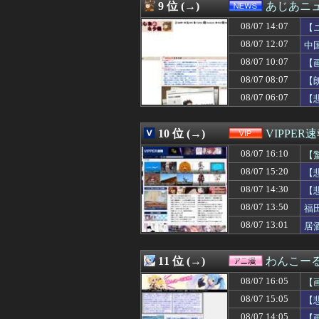
08/07 15:19
【画像】ティフ
9 位 (→)
あじあニ
08/07 15:19
【速報】全国の
08/07 14:07
08/07 15:19
北海道江別大学生
【
08/07 15:17
3連勝で最下位
08/07 12:07
中
08/07 15:16
Z世代の学力低す
08/07 10:07
【
08/07 15:15
わさびの塊をその
08/07 15:15
保健師「まずは社
08/07 08:07
【
08/07 15:15
ルールを守る気な
08/07 06:07
【
08/07 15:15
デリヘルでオキニ
08/07 15:13
増量ファミチキ食
08/07 15:13
【朗報】🍱 AK
10 位 (→)
VIPPER
08/07 15:13
カープファン最
08/07 16:10
【
08/07 15:12
【朗報】明日8月
08/07 15:12
【衝撃】みんな
08/07 15:20
【
08/07 15:12
旦那は性行為して
08/07 14:30
【
08/07 15:12
国「みんな、マ
08/07 15:11
08/07 13:50
【悲報】隣家の
福
08/07 15:10
【悲報】デブでもモ
08/07 13:01
居
08/07 15:10
【速報】北海道江
08/07 15:10
【韓国サッカー協
08/07 15:10
【困惑】同居じゃ
11 位 (→)
わんこー
08/07 15:10
【速報】エッセイ
08/07 16:05
【
08/07 15:09
【画像】ドイツの
08/07 15:09
都会育ちで物腰
08/07 15:05
【
08/07 15:09
【寂しい】本物
08/07 14:05
【