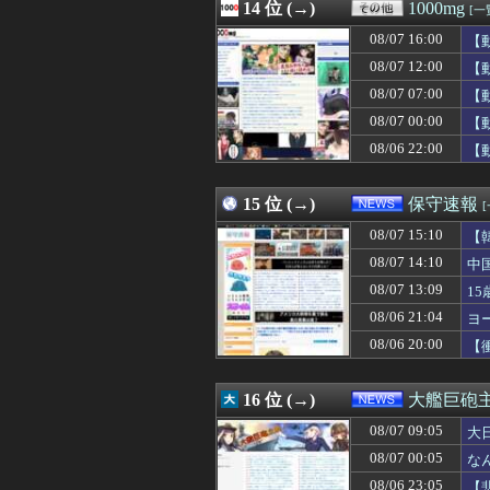
08/07 15:01
14 位 (→)
【朗報】八田與一
1000mg
[一
08/07 15:01
9/29発売予定 
08/07 16:00
【
08/07 15:01
【悲報】サッポ
08/07 15:01
08/07 12:00
【ウマ娘】便利
【
08/07 15:00
おまいらこの暑
08/07 07:00
【
08/07 15:00
【艦これ】イベ
08/07 00:00
【
08/07 15:00
女性なのに一番
08/07 15:00
愛知県 vs 岐阜県
08/06 22:00
【
08/07 15:00
韓国サッカー協会
08/07 15:00
【日向坂46】藤
15 位 (→)
保守速報
08/07 15:10
【
08/07 14:10
中
08/07 13:09
1
08/06 21:04
ヨ
08/06 20:00
【
16 位 (→)
大艦巨砲
08/07 09:05
大
08/07 00:05
な
08/06 23:05
【