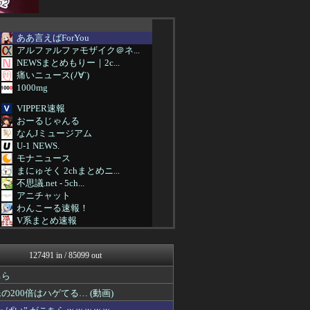
ああ言えばForYou
アルファルファモザイク＠ネ...
NEWSまとめもりー｜2c...
痛いニュース(ﾉ∀`)
1000mg
VIPPER速報
おーるじゃんる
なんJミュージアム
U-1 NEWS.
モナニュース
まにゅそく 2chまとめニ...
不思議.net - 5ch...
アニチャット
わんこーる速報！
V系まとめ速報
海外トークログ
女子アナお宝画像速報－5c...
127491 in / 85099 out
GUNDAM.LOG｜ガン...
もえるあじあ(･∀･)
ちら
PCパーツまとめ
00倍はハゲてる… (動画)
痛いニュース(ﾉ∀`)
なんJ PRIDE