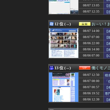
08/07 15:09
【動画】まるで
08/07 13:05
08/07 15:09
エンカーナシオン(De) 
【
08/07 15:09
【画像】本田望
08/07 12:35
【
08/07 15:09
【悲報】村上宗隆さ
08/07 15:09
「高市早苗はどん
08/07 15:09
【佐賀】「神社
12 位 (→)
お～い！
08/07 15:08
アメリカには「
08/07 14:00
【
08/07 15:08
【速報】乃木坂5
08/07 15:06
旅行先で拾った見
08/07 07:00
【
08/07 15:05
【悲報】ディズニ
08/06 22:00
【
08/07 15:05
【画像】小倉優
08/06 14:00
08/07 15:05
STG『カラドリウス2
【
08/07 15:05
【悲報】ウミガ
08/06 07:00
【
08/07 15:05
釣りに行く息子が
08/07 15:05
【機動戦士ガンダ
08/07 15:04
【閲覧注意動画】
13 位 (→)
働くモノニ
08/07 15:04
両津の2代目声優
08/07 12:50
積
08/07 15:04
親の遺産でニート最
08/07 15:03
義姉の子に義両親
08/07 08:00
「
08/07 15:03
【速報】デジモン
08/07 00:57
【
08/07 15:03
同人「10円」セ
08/06 19:52
専
08/07 15:03
【画像】稲村亜
08/07 15:03
【遊戯王】「フ
08/06 12:39
【
08/07 15:03
「オーバーロード
08/07 15:02
【ウマ娘】同じ