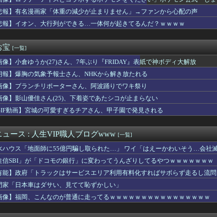
アニメみたいな乳袋の女子高生ｗｗｗwｗｗｗｗｗｗｗｗ❤
25試合 .304(102-31) 6本 26打点 ...
悲報】有名漫画家「体重の減少が止まりません」→ファンから心配の声
結ちゃん、お胸スゴすぎｗｗｗｗｗｗｗｗｗ
悲報】イオン、大行列ができる…一体何が起きてるんだ？ｗｗｗｗ
ん、本日6タコ3三振で8月OPS.372
だけ自己顕示欲が強いんだ」と左派が『高木美帆氏に送られた包丁セ...
に外国人が住み着いている」と通報 不法残留でネパール国籍の男逮捕
お宝
[一覧]
膨大な量の兵器がある」トランプ大統領が主張…在庫枯渇の報道受け！
画像】小倉ゆうか(27)さん、7年ぶり『FRIDAY』表紙で神ボディ大解放
期生、すぐベロを「こう」やってシてしまうwwwwww
知らぬ財布を交番に届けた。その中の免許証を見た警察官から「これ...
朗報】爆胸の気象予報士さん、NHKから解き放たれる
ーのおいなり巻（600円）、卑猥すぎて賛否両論ｗｗｗｗｗｗ(画...
画像】ブランチリポーターさん、阿波踊りでワキ祭り
香さん、水着グラビアにしれっと復帰してしまうｗｗｗｗｗｗｗ
』PS5/Switch/Steamで2026年冬発売決定...
画像】影山優佳さん(25)、下着姿であたシコが止まらない
メの赤ちゃんを放流した人、最悪の行動だと叩かれるｗｗｗｗ
GIF動画】宮城の可愛すぎるチアさん、甲子園で発見される
ご飯全部おにぎりにしてくれた。わずかにビオレ薬用ハンドソープの...
ム】アムロ「俺は前から、シャアのパートナーには包容力のある女性...
平和式典 広島ゲートパークにて中核派がバリキッショい“ムカデ行...
ュース : 人生VIP職人ブログwww
[一覧]
が木村昴(葛飾区に住んでたこともある)になると思う人
水ハウス「地面師に55億円騙し取られた…」 ワイ「はえーかわいそう…会社
高れす(^q^)
を通じて小学校の入学祝いを渡した。届いたのは年賀状の「気にかけ...
住信SBI」が「ドコモの銀行」に変わってうんざりしてるやつｗｗｗｗｗｗｗ
が過去最高益。2000年のアニメ放送当時を上回る
有能】政府「トラックはサービスエリア利用有料化すればサボらず走るし流問
ール「第3弾」
門家「日本車はダサい、見てて恥ずかしい」
美さん
ュージョンカップ」のミッションは融合しないといけないんですか？
画像】福岡、こんなのが普通に走ってるｗｗｗｗｗｗｗｗｗｗｗｗｗｗｗｗ
」という絵師の力で硬派ファンタジーと誤解させ人気出たなろう作品...
女性トレーナーでも運命の対比が美しい…【スタブロ第63話】