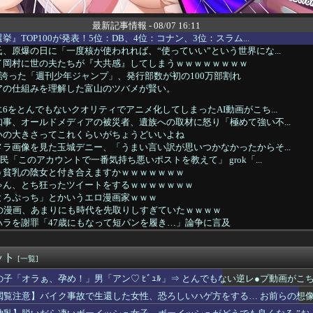
最新記事情報 - 08/07 16:11
』TOP100が発表！5位：DB、4位：コナン、3位：スラム...
、原爆の日に「一度核が使われれば、“使っていい”という世界にな...
イ岡村に世の夫たちが『大共感』してしまうｗｗｗｗｗｗｗｗ
を誇った「週刊少年ジャンプ」、発行部数が初の100万部割れ
アの仕組みを理解した富山のツバメが賢い。
6をとんでもないクオリティでアニメ化してしまったAI動画がこち...
事、オールドメディアの被災者、遺族への取材に怒り「極めて強い不...
いの大きさってこれくらいがちょうどいいよね
ラ画像を見た玉城デニー、「うまい言い訳が思いつかなかったからそ...
民「このアカウントで一番気持ち悪いポストを教えて」 grok「...
う貧乳の陰女と付き合えますかｗｗｗｗｗｗｗ
ゃん、とち狂ったツイートをするｗｗｗｗｗｗｗ
とろぷっち」とかいうエロ漫画家ｗｗｗ
代の漫画、あまりにも時代を先取りしすぎていたｗｗｗｗ
ハラを謝罪「47歳にもなって短パンを履き…」論争に言及
的な見た目から日本で話題になった弁当がこちら…」→「どんな刺激...
警初の女性本部長さん、宝塚にいそうな美熟女だったｗｗｗｗｗｗ
ット
ウィンキー時代のほうが良かった」←具体的には？
[一覧]
国人が増えた｣市区町村ランキング 1位 大阪市、2位 横浜市、...
の子「オラぁ、孕め！」男「アン♡ ﾋﾞｭﾙ」⇒ とんでもない逆レ●プ動画がこ
でるんだがキーボードとマウス使った方がいいゲームでも頑なにパッ...
閲覧注意】バイク事故で生還した女性、恐ろしいハゲ方をする… お前らの想像の2
2億6500万円 福岡県議会「海外視察費」公表
めとけよ。お前は煙だろうが俺は火だ。俺とお前の能力じゃ勝負はつ...