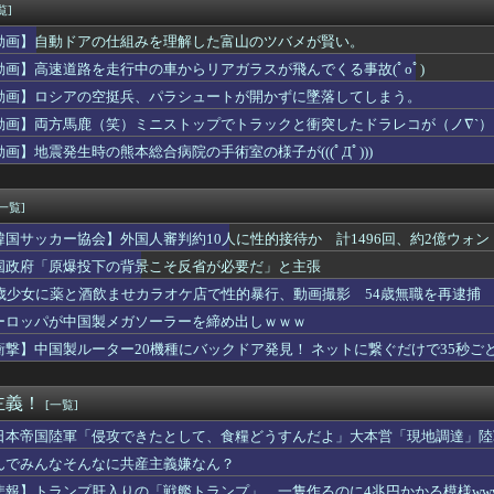
容疑者、詰む 情報提供が累計1万3600件超え 目撃情報は「関...
覧]
かつてない脅威に立ち向かうアクションRPGアドベンチャー『M...
動画】自動ドアの仕組みを理解した富山のツバメが賢い。
ロ一番しょうゆ味、圧倒的に人気なしｗｗｗｗｗｗｗｗｗｗ
に慣れ過ぎると後が怖い…TP半額キャンペーンが待ち遠しいわね
動画】高速道路を走行中の車からリアガラスが飛んでくる事故(ﾟoﾟ)
さでゲーム機調子どうよ？
動画】ロシアの空挺兵、パラシュートが開かずに墜落してしまう。
ントで弱っている提督にご奉仕鹿島描いたでち
動画】両方馬鹿（笑）ミニストップでトラックと衝突したドラレコが（ノ∇`）
手Vじゃなくてお隣に入る人って謎じゃない？
動画】地震発生時の熊本総合病院の手術室の様子が(((ﾟДﾟ)))
、Ｗ杯アジア予選で外国人審判員に性的接待か…韓国放送局が独占報...
嶌果歩1st写真集、集英社が動く
[一覧]
韓国サッカー協会】外国人審判約10人に性的接待か 計1496回、約2億ウォン（
国政府「原爆投下の背景こそ反省が必要だ」と主張
5歳少女に薬と酒飲ませカラオケ店で性的暴行、動画撮影 54歳無職を再逮捕 
ーロッパが中国製メガソーラーを締め出しｗｗｗ
衝撃】中国製ルーター20機種にバックドア発見！ ネットに繋ぐだけで35秒ご
主義！
[一覧]
日本帝国陸軍「侵攻できたとして、食糧どうすんだよ」大本営「現地調達」陸
んでみんなそんなに共産主義嫌なん？
悲報】トランプ肝入りの「戦艦トランプ」、一隻作るのに4兆円かかる模様www