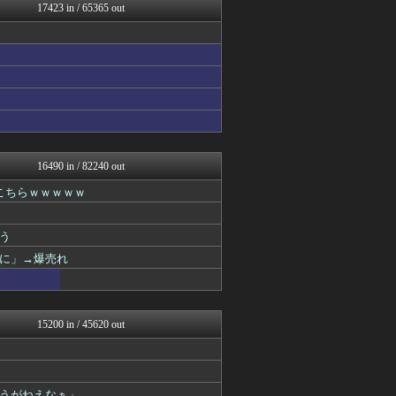
じわ速 芸能ニュースまとめ
17423 in / 65365 out
まとめたニュース
ガハろぐNewsヽ(･ω･...
なんじぇいスタジアム＠なん...
なんJ PRIDE
QQQ(海外の反応)
りぷらい速報
反日愚国 恨寓瘻
まとめCUP
理想ちゃんねる
AKB48タイムズ（AKB...
16490 in / 82240 out
広島東洋カープまとめブログ...
こちらｗｗｗｗｗ
ゴールデンタイムズ
NEWSまとめもりー｜2c...
浮気ちゃんねる
う
キニ速
mashlife通信
に」→爆売れ
気団まとめ-噫無情-｜嫁・...
スコールちゃんねる｜２ちゃ...
保守速報
気団まとめ-噫無情-｜嫁・...
15200 in / 45620 out
おーるじゃんる
ぶる速-VIP
おうち速報
トレンドの通り道
うがねえなぁ」