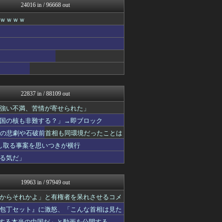
24016 in / 96668 out
カンダタ速報
乃木坂46まとめ 乃木りん...
ｗｗｗｗ
なんじぇいスタジアム＠なん...
奥様は鬼女-DQN返しまと...
国難にあってもの申す！！
アニはつ -アニメ発信場-
なんJ PRIDE
アニゲー速報
ドメサカブログ
ふぇー速
22837 in / 88109 out
ハウメニージャパン！
バスケまとめ・COM
強い不満、苦情が寄せられた」
キニ速
国の核も非難する？」→即ブロック
スコールちゃんねる｜２ちゃ...
相の悲劇や石破前首相も同環境だったことは
坂道情報通～乃木坂46まと...
にゅーすアルー！
し取る事案を思いつきが横行
ポッカキット
る気だ」
うしみつ-5chまとめ-
ゴールデンタイムズ
なんじぇいスタジアム＠なん...
19963 in / 97949 out
ウマ娘うまぴょい速報
修羅場ライフ速報
からそれかよ」と有権者を呆れさせるコメ
ベイスターズNEWS
包丁セット』に激怒、「こんな首相は見た
不思議.net - 5ch...
紹介する本当の中国だ」と動画を公開する