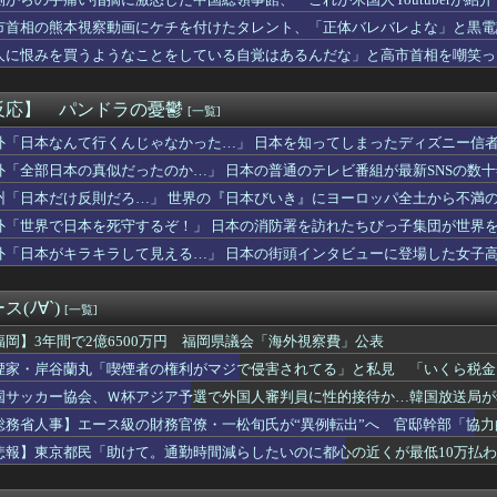
図は... ついにあの映像が解禁
……
アや海外各社も一斉に韓国サッカー協会を巡る過去の不祥事を報道！...
市首相の熊本視察動画にケチを付けたタレント、「正体バレバレよな」と黒電
口裕香さん(38)、新作写真集でご自慢の尻とおっぱいを披露ｗｗ...
人に恨みを買うようなことをしている自覚はあるんだな」と高市首相を嘲笑っ
区間の飛行機で赤ちゃん2人が離陸前から泣き続け、両親は「あはは...
るも……
み屋で知り合ったばかりの28歳女にチ○コを貪られた結果ｗｗｗｗ...
「喫煙者の権利がマジで侵害されてる」と私見 「いくら税金を我々...
反応】 パンドラの憂鬱
[一覧]
璃とかいうエチエチ投資家
調ウェアを発売ｗｗｗｗｗｗ
外「日本なんて行くんじゃなかった…」 日本を知ってしまったディズニー信
曲『好きish』 MV 800万 再生キタ━━(((ﾟ∀...
外「全部日本の真似だったのか…」 日本の普通のテレビ番組が最新SNSの数
ギャァ！オンギャァ！」 日本「はいお前は借金3千万スタートね」
州「日本だけ反則だろ…」 世界の『日本びいき』にヨーロッパ全土から不満
の日本では当たり前だった常識がこちら・・・」
江口寿史さん「自分の絵ごと、このジャンルはそろそろ終わりかな」
外「世界で日本を死守するぞ！」 日本の消防署を訪れたちびっ子集団が世界
先生にキレるショートスリーパー・堀大輔氏が怖いと話題にｗｗｗｗ...
外「日本がキラキラして見える…」 日本の街頭インタビューに登場した女子
位 54勝42敗1分 （巨人と1G差）←これ
メイドインアビス」エチエチなデバステ役に諸星すみれさんｗｗｗｗ...
くなった理由がコレｗｗケーキ一人で食べてみじめって言われてた・...
(ﾉ∀`)
[一覧]
の順位と現在の順位wwwwwwwwwwwwwwwwwwww
の作者さん、なぜか消しまくる
福岡】3年間で2億6500万円 福岡県議会「海外視察費」公表
とても払えず」 相次ぐ家賃値上げ、どうすれば
煙家・岸谷蘭丸「喫煙者の権利がマジで侵害されてる」と私見 「いくら税金
7日16:00～ ロッテ－巨人
国サッカー協会、Ｗ杯アジア予選で外国人審判員に性的接待か…韓国放送局が
負けてる女に「1万でどやw」と言い続けたらwwww
直球に強い打者ランキング
総務省人事】エース級の財務官僚・一松旬氏が“異例転出”へ 官邸幹部「協
ーとUSJ、JKのダンス会場になってしまうｗｗｗｗｗ
悲報】東京都民「助けて。通勤時間減らしたいのに都心の近くが最低10万払
韓国「信用赦免を何回やっても、何回やっても」⇒ 257万人赦...
モール熊本爆発事故「本当のことを…」遺族語る