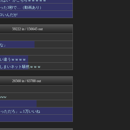
ぱい” がこちらｗｗｗｗｗ
凹凸ちゃんねる 発達障害・...
った3秒で…（動画あり）
ヒロイモノ中毒
ロいんだが
パカ娘速報！！ウマ娘まとめ...
ぐら速 -声優まとめ速報-
ああ言えばForYou
59222 in / 156645 out
パチンコ・パチスロ.com
アルファルファモザイク＠ネ...
VTuberNews
な」
明日は何を食べようか
コンテンツ・声優 | ラブ...
1000mg
い違うｗｗｗｗ
footballnet【サ...
てしまいネット騒然ｗｗｗ
ネラーボイス
投資ちゃんねる
みそパンNEWS
26560 in / 63788 out
アイドル・女子アナ★吟じま...
日刊やきう速報
バイク速報
ww
オレ的ゲーム速報＠刃
キニ速
けおけお速報
っただろ」←1万いいね
韓国ニュース反応まとめ
ニチカン！
2ch名人
エアライン本舗