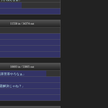
なんJミュージアム
なんじぇいスタジアム＠なん...
うしみつ-5chまとめ-
MLB NEWS@まとめ
U-1 NEWS.
コノユビニュース｜みんなの...
11558 in / 34374 out
軍事・ミリタリー速報☆彡
乃木坂46まとめ 乃木りん...
修羅場ライフ速報
不思議.net - 5ch...
女子アナお宝画像速報－5c...
げぇ速
わんこーる速報！
子育てちゃんねる
最強ジャンプ放送局
正義の見方
10693 in / 53805 out
おたくみくす 声優まとめ
滅茶苦茶やろなぁ」
ふぇー速
修羅の華-家庭・生活まとめ
Zチャンネル＠VIP
題解決じゃね？」
ニュー速VIPブログ(`･...
いたしん！
遊戯王マスターデュエルまと...
watch＠２ちゃんねる
うまぴょいチャンネル -ウ...