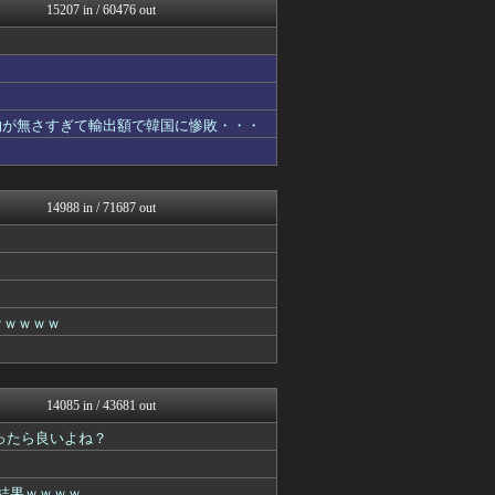
GOSSIP速報
15207 in / 60476 out
おーるじゃんる
がーるずレポート - ガー...
トレンドの通り道
女子アナお宝画像速報－5c...
不思議.net - 5ch...
わんこーる速報！
物が無さすぎて輸出額で韓国に惨敗・・・
アナ速‐女子アナ画像速報
アニはつ -アニメ発信場-
かせまと！
Zチャンネル＠VIP
14988 in / 71687 out
いたしん！
ウマ娘まとめ速報うまろぐ
コンテンツ・声優 | ラブ...
ゲーム実況者速報＠YouT...
【2ch】ニュー速クオリテ...
常識的に考えた
ｗｗｗｗｗ
WorldFootball...
まとめたニュース
アルファルファモザイク＠ネ...
ラビット速報
14085 in / 43681 out
ヒーローNEWS
ったら良いよね？
ガラパゴスジャパン - 海...
韓国ニュース反応まとめ
喪女リカ喪女ルカ┃鬼女・生...
結果ｗｗｗｗ