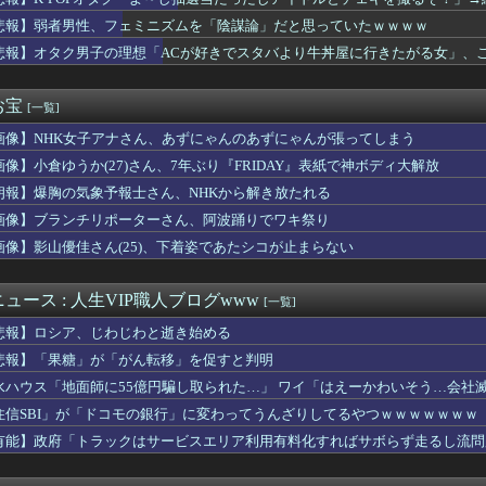
なし…気がついたら私は「身寄りなし」 、相談できるのはどこの誰...
：ジャイアンツ李政厚（イ・ジョンフ）、1試合で2本塁打… 今季...
悲報】弱者男性、フェミニズムを「陰謀論」だと思っていたｗｗｗｗ
女がイケメンと浮気！復讐のため先生に全チクした結果ｗｗｗｗ
悲報】オタク男子の理想「ACが好きでスタバより牛丼屋に行きたがる女」、
の生活費、4万円で余裕とか考えてた結果www
ん(48)、ミニスカワンピwwwwwwwwwwwwwww ...
りまくりです」高市「円安ホクホク！ホクホクゥ！」←
お宝
[一覧]
ギャングに所属していた元メンバーが語る、あの時のリアルすぎる体...
画像】NHK女子アナさん、あずにゃんのあずにゃんが張ってしまう
応援するチアガールの健康的下半身ｗｗｗｗｗ
りまくりです」高市「円安ホクホク！ホクホクゥ！」←
画像】小倉ゆうか(27)さん、7年ぶり『FRIDAY』表紙で神ボディ大解放
三峡ダム「決壊危機」台風13号「三峡直撃確定」日本「最も強い勢...
朗報】爆胸の気象予報士さん、NHKから解き放たれる
開発、着るだけで瞬時に-15℃冷却する冷感ポンチョが3,98...
まれってこんないるんだな！！！【乃木坂46】
画像】ブランチリポーターさん、阿波踊りでワキ祭り
たいかガチで見解が分かれる女さん4人衆、発見されるｗｗｗｗｗ...
画像】影山優佳さん(25)、下着姿であたシコが止まらない
扱いが違うと嘆いている不美人のレス見ると思うんだが雰囲気美人や...
誤情報を拡散した左派、間違いを指摘されても頑として認めなかった...
で一番理解できない表現
ュース : 人生VIP職人ブログwww
[一覧]
を遺棄して逮捕の女さん(23)、公表された美人すぎるご尊顔がこ...
悲報】ロシア、じわじわと逝き始める
葉でおっさんが迷惑行為、その理由がヤバすぎて草ｗｗｗ
ムだった件 第89話 感想：原初同士の戦い！メイドvs執事にな...
悲報】「果糖」が「がん転移」を促すと判明
と体の関係…関係を切った結果、とんでもない事態にｗｗｗ【怖すぎ...
水ハウス「地面師に55億円騙し取られた…」 ワイ「はえーかわいそう…会社
、スーファミミニ、PCエンジンミニ、メガドラミニ、ネオジオミニ
住信SBI」が「ドコモの銀行」に変わってうんざりしてるやつｗｗｗｗｗｗｗ
ジャンプ、史上初の100万部割れ
サレ男、嫁の不倫に再構築も…驚愕の態度とはｗｗｗｗ
有能】政府「トラックはサービスエリア利用有料化すればサボらず走るし流問
たマンモスやナチス軍艦など露出、熱波でドナウ川が歴史的渇水！
常な組織」を誤って摘出…自発呼吸不能の重篤状態に 「腫瘍でない...