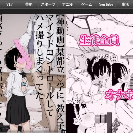
VIP
芸能
スポーツ
アニ漫
ゲーム
YouTube
生活