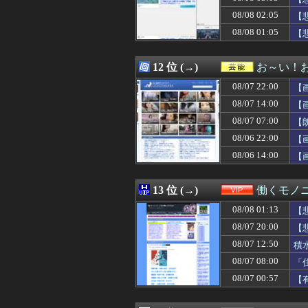
08/08 02:57
子どもなし、友人
08/08 02:05
08/08 02:55
朝鮮日報 MLB
【
08/08 02:50
【修学旅行】彼
08/08 01:05
【
08/08 02:50
【悲報】3人家族
08/08 02:50
【画像】鈴木紗理奈さ
08/08 02:50
日本「輸入に頼
12 位 (→)
お～い！
08/08 02:50
【恐怖】アジア系
08/07 22:00
【
08/08 02:45
【動画】日本を
08/08 02:45
日本「輸入に頼
08/07 14:00
【
08/08 02:40
中国「大洪水！」
08/07 07:00
【
08/08 02:40
【画像】NASAが
08/06 22:00
08/08 02:40
乃木坂の10月生
【
08/08 02:39
【画像】誰とヤリ
08/06 14:00
【
08/08 02:39
美人が相手の時と
08/08 02:39
防弾ガラスの件で
08/08 02:38
男が描く女の絵
13 位 (→)
働くモノニ
08/08 02:35
【画像】赤ちゃん
08/08 01:13
【
08/08 02:35
【悲報】しゃぶ
08/08 02:33
転生したらスライ
08/07 20:00
【
08/08 02:30
【結末が】十数人
08/07 12:50
積
08/08 02:30
ファミコンミニ
08/07 08:00
「
08/08 02:30
【悲報】週刊少年
08/08 02:30
【破綻】40代
08/07 00:57
【
08/08 02:27
川底に沈んでい
08/08 02:27
脳腫瘍手術で「正