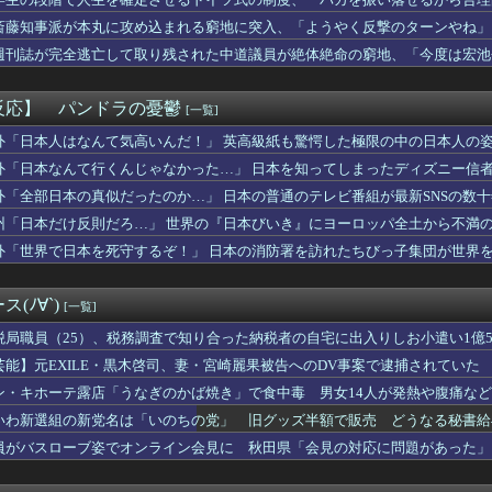
色が見えるのか 200年の謎をAIが解明！
が離婚したいと言う理由がエグすぎる。。。
斎藤知事派が本丸に攻め込まれる窮地に突入、「ようやく反撃のターンやね」
さん、昔からビジュアルが完成されすぎていたと話題にｗｗｗｗｗ ...
週刊誌が完全逃亡して取り残された中道議員が絶体絶命の窮地、「今度は宏池
の運ちゃん御用達ターミナル食堂のざっかけないオムライスｗｗｗｗ...
れる人が続出
漫画は絵が下手！？逆のが多い理由ｗｗｗｗ
の運ちゃん御用達ターミナル食堂のざっかけないオムライスｗｗｗｗ...
反応】 パンドラの憂鬱
[一覧]
菓子をくれるをくれるのはAなのに「お礼言うんだよ」というB。お...
人から泥して、恩人が切れて泥った人にまた泥させてやった話
外「日本人はなんて気高いんだ！」 英高級紙も驚愕した極限の中の日本人の
考えてないと思うこと。
外「日本なんて行くんじゃなかった…」 日本を知ってしまったディズニー信
上手い下手関係ありますか？
外「全部日本の真似だったのか…」 日本の普通のテレビ番組が最新SNSの数
中でこれやる奴ｗｗｗｗｗｗｗｗｗｗｗｗｗｗｗｗ
社の女性社員、胸を強調しすぎで困るんだがｗｗｗｗｗｗｗｗｗｗ
州「日本だけ反則だろ…」 世界の『日本びいき』にヨーロッパ全土から不満
ゆみのおっぱいｗｗｗｗｗｗｗｗｗ
外「世界で日本を死守するぞ！」 日本の消防署を訪れたちびっ子集団が世界
生「会ってもセ○クスは無しね」ワイ「……」→下着がヌルヌルにな...
下社員と浮気した嫁、またもや大喧嘩の年末…その理由がこれｗｗｗｗ
司でまたしてもテロ発生、スシローが被害ｗｗｗ
(ﾉ∀`)
[一覧]
2025年」中国軍と中国海警局「ﾌｨﾘﾋﾟﾝ船の追跡中に衝突...
双子育児も家事も嫁いびりもすべて母任せ、稼ぐ事だけが自分の務め...
税局職員（25）、税務調査で知り合った納税者の自宅に出入りしお小遣い1億50
中に風俗でパツキン美人とヤりまくったwwww
芸能】元EXILE・黒木啓司、妻・宮崎麗果被告へのDV事案で逮捕されてい
買わないファッションアイテム
傷の怪我
ン・キホーテ露店「うなぎのかば焼き」で食中毒 男女14人が発熱や腹痛な
でバイトしていた頃の事。盗難した保険証で新規入会を繰り返しＤＶ...
500円」ワイ「あかん高いわ」→
いわ新選組の新党名は「いのちの党」 旧グッズ半額で販売 どうなる秘書給
みの暴露で浮き彫りになる『恋愛リアリティー番組』の裏側がヤバイ...
員がバスローブ姿でオンライン会見に 秋田県「会見の対応に問題があった」
ースが美女とシーシャバー(合法)で不倫wwwwww
れ子が突然ベタベタしてきた理由がまさかのコレｗｗｗｗ