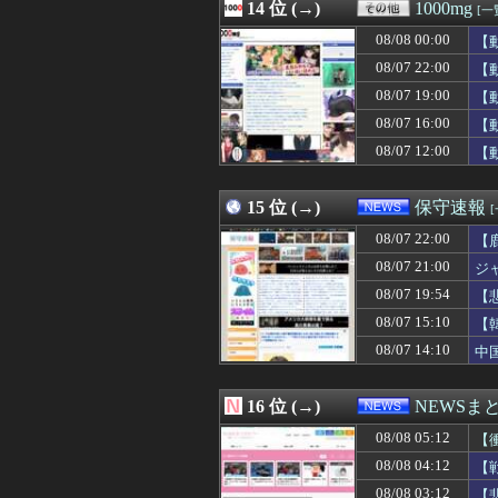
08/08 02:27
14 位 (→)
【大悲報】未来
1000mg
[一
08/08 02:25
【驚愕】手マン経
08/08 00:00
【
08/08 02:24
【悲報】日本の
08/08 02:20
08/07 22:00
庄司大輔騎手重
【
08/08 02:19
【VIP席3万超】
08/07 19:00
【
08/08 02:18
将来就く職業で悩
08/07 16:00
【
08/08 02:18
【いつもの場所で
08/08 02:15
【朗報】冥王計
08/07 12:00
【
08/08 02:15
ネットで会える女
08/08 02:13
【悲報】開示請
15 位 (→)
保守速報
08/07 22:00
【
08/07 21:00
ジ
08/07 19:54
【
主
08/07 15:10
【
08/07 14:10
中
16 位 (→)
NEWSま
08/08 05:12
【
08/08 04:12
【
08/08 03:12
【