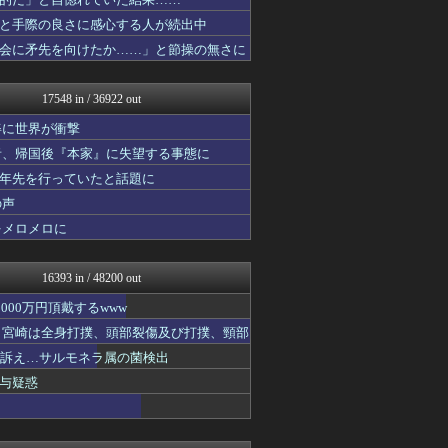
軍事・ミリタリー速報☆彡
気団まとめ-噫無情-｜嫁・...
と手際の良さに感心する人が続出中
アルファルファモザイク＠ネ...
会に矛先を向けたか……」と節操の無さに
思考ちゃんねる
GOSSIP速報
V速ニュップ
17548 in / 36922 out
奥様は鬼女-DQN返しまと...
奥様は鬼女-DQN返しまと...
姿に世界が衝撃
奥様は鬼女-DQN返しまと...
者、帰国後『本家』に失望する事態に
がーるずレポート - ガー...
十年先を行っていたと話題に
VIPPER速報
不思議.net - 5ch...
の声
筋肉速報
をメロメロに
えっ!?またここのサイト?
気団まとめ-噫無情-｜嫁・...
GOSSIP速報
16393 in / 48200 out
/)；｀ω´)＜国家総動...
奥様は鬼女-DQN返しまと...
00万円頂戴するwww
バズッター速報
た 宮崎は全身打撲、頭部裂傷及び打撲、頸部
がーるずレポート - ガー...
ど訴え…サルモネラ属の菌検出
奥様は鬼女-DQN返しまと...
まとめCUP
与疑惑
NEWSまとめもりー｜2c...
mashlife通信
気団まとめ-噫無情-｜嫁・...