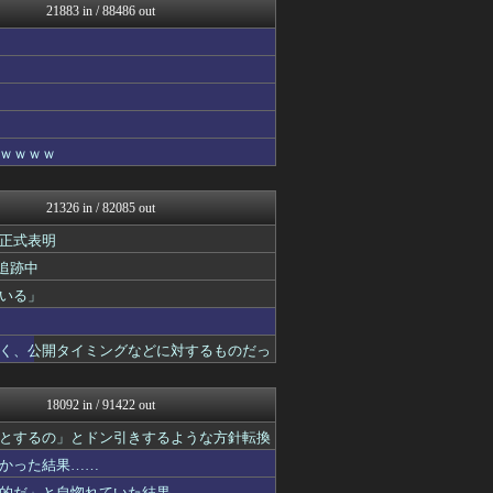
21883 in / 88486 out
不思議.net - 5ch...
女子アナお宝画像速報－5c...
わんこーる速報！
子育てちゃんねる
V系まとめ速報
げぇ速
Zチャンネル＠VIP
ｗｗｗｗ
mutyunのゲーム+αブ...
いたしん！
BIPブログ
21326 in / 82085 out
ウマ娘まとめ速報うまろぐ
ゲーム実況者速報＠YouT...
正式表明
パカ娘速報！！ウマ娘まとめ...
追跡中
コンテンツ・声優 | ラブ...
いる」
ネラーボイス
アルファルファモザイク＠ネ...
ラビット速報
く、公開タイミングなどに対するものだっ
常識的に考えた
【2ch】ニュー速クオリテ...
韓国ニュース反応まとめ
18092 in / 91422 out
奥様は鬼女-DQN返しまと...
奥様は鬼女-DQN返しまと...
とするの」とドン引きするような方針転換
奥様は鬼女-DQN返しまと...
かった結果……
国難にあってもの申す！！
的だ」と自惚れていた結果……