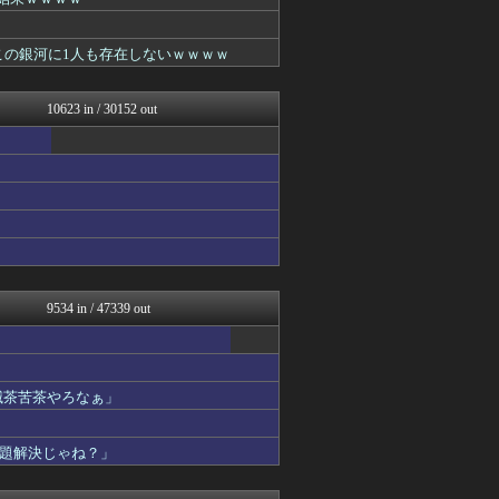
がーるずレポート - ガー...
国難にあってもの申す！！
気団まとめ-噫無情-｜嫁・...
この銀河に1人も存在しないｗｗｗｗ
キスログ
アルファルファモザイク＠ネ...
思考ちゃんねる
10623 in / 30152 out
GOSSIP速報
【サッカー まとめ】サカラ...
V速ニュップ
/)；｀ω´)＜国家総動...
VIPPER速報
坂道情報通～乃木坂46まと...
うしみつ-5chまとめ-
喪女リカ喪女ルカ┃鬼女・生...
U-1 NEWS.
がーるずレポート - ガー...
9534 in / 47339 out
不思議.net - 5ch...
GOSSIP速報
アニメつぶやき速報‼︎
キスログ
滅茶苦茶やろなぁ」
あらまめ2ch
キニ速
気団まとめ-噫無情-｜嫁・...
題解決じゃね？」
軍事・ミリタリー速報☆彡
がーるずレポート - ガー...