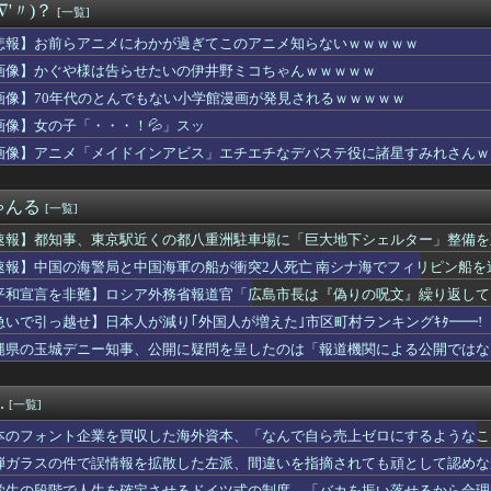
∇'〃)？
[一覧]
がりの柿、えっちすぎる♡♡♡♡♡♡♡♡♡
ー∧∨女優さん、顔もお○ぱいもドスケベすぎるwwwwww
悲報】お前らアニメにわかが過ぎてこのアニメ知らないｗｗｗｗｗ
でかっ飛ばしてたセレブ集団、ふっ飛ぶｗｗｗｗ
画像】かぐや様は告らせたいの伊井野ミコちゃんｗｗｗｗｗ
食事した時に彼母が「私ちゃんは結婚したら仕事辞める予定なんです...
8）が20000曲の作詞ができた理由
画像】70年代のとんでもない小学館漫画が発見されるｗｗｗｗｗ
シカ』とかいう人気キャラｗｗ
画像】女の子「・・・！💦」スッ
来の元カノ、ヱロすぎるｗ
画像】アニメ「メイドインアビス」エチエチなデバステ役に諸星すみれさんｗ
格ゲー「マーベル闘魂 」が全く話題になってない
毛”に中高年男性殺到のワケ…9年で患者数が200倍以上
『女子のダラしない背中』に勃起する奴wwww
ゃんる
[一覧]
ヘソだしマーメイドな水着ダンツ「あぁ～、好き」
がってたこのもこうのイラスト、ノスタルジックで良いね
速報】都知事、東京駅近くの都八重洲駐車場に「巨大地下シェルター」整備を
ヴァちはもう手遅れ
速報】中国の海警局と中国海軍の船が衝突2人死亡 南シナ海でフィリピン船を
これが、105期蓮ノ空女学院スクールアイドルクラブ最後の曲
「本物のクズ」に出会えるよな
平和宣言を非難】ロシア外務省報道官「広島市長は『偽りの呪文』繰り返して
ヒカルさん、任天堂CMでとんでもない服を着てしまうｗｗｗｗ
急いで引っ越せ】日本人が減り｢外国人が増えた｣市区町村ランキングｷﾀ━━!
5)、自身の性欲について語る「エロ動画をみてエロい気持ちになる...
縄県の玉城デニー知事、公開に疑問を呈したのは「報道機関による公開ではな
ライトという発光現象が観測され、多くの人が地上から天変地異のよ...
」とよくわからない説明
生「ウチの通信高校の数学のレベルヤバすぎｗｗｗ」
万ウォン→3万ウォンに衝撃的な暴落…底だと思ったら」エンタメ名...
.
[一覧]
がTwitterにあげた誤情報に別の人が訂正のレスを付けた、...
BOXを盗られた。とは言っても中身は韓国ドラマとレオタード体操...
本のフォント企業を買収した海外資本、「なんで自ら売上ゼロにするようなこ
に人が来る どう掃除したらいいか
……
弾ガラスの件で誤情報を拡散した左派、間違いを指摘されても頑として認めな
ニーカー1足を盗み現行犯逮捕 中国籍の50歳女、所持金は4万円...
学生の段階で人生を確定させるドイツ式の制度、「バカを振い落せるから合理