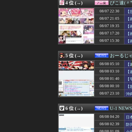
4 位 (→)
ぴこ速(〃'
08/08 04:05
【画像】風呂上
08/08 04:05
【画像】アラフォ
08/07 22:30
【
08/08 04:05
【悲報】ボート
08/07 21:05
【
08/08 04:05
彼の母親と初めて
08/07 19:35
08/08 04:05
【謎】秋元康（6
【
08/08 04:05
ドラクエの『ゼ
08/07 17:20
【
08/08 04:03
【画像】朝倉未
08/07 15:30
【
08/08 04:02
【悲報】PS独占
08/08 04:02
“アンダーヘア脱
08/08 04:01
【画像】こういう
5 位 (→)
おーるじ
08/08 04:01
【ウマ娘】生足
08/08 04:00
【画像】Xに上
08/08 05:10
【
08/08 04:00
【ウマ娘】シュ
08/08 03:10
【
08/08 04:00
【ラブライブ！】
08/08 01:40
08/08 04:00
接客業してると
【
08/08 04:00
【画像】宇多田
08/08 00:10
【
08/08 04:00
大久保佳代子(5
08/07 23:10
沖
08/08 04:00
関東の上空でスプ
た
08/08 04:00
【画像】女子高
08/08 04:00
韓国人「株価43
6 位 (→)
U-1 NEWS
08/08 03:59
【ショック】ある人
08/08 03:57
ガンダムのDVD
08/08 04:20
日
08/08 03:57
【緊急】明日家
を
08/08 02:39
防
08/08 03:55
北海道釧路市 ス
08/08 01:09
小