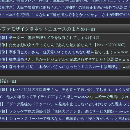
閲覧注意】有名タレント(48歳)、生配信中に自傷行為。想像の10倍エグくて
BS、2026年フォールコレクションを祝し阪急うめだ本店で特...
閲覧注意】大阪で警察官に射殺された ”刃物男” の無修正動画が海外で話題に
D】日常をパワースポットに。「ラッキーカラーアイテム」特集ペー...
 LE CORRE」2026年秋冬コレクション「Elec...
外「日本の住宅街にこんなレ●プ魔が潜んでるとかマジかよ…さすがHENTAI
6年秋冬別注コレクション、FREAK’S S...
を、セットで。気分で選べる「秋映えコーデSET」がantiq...
ルファモザイク＠ネットニュースのまとめ
[一覧]
度の悪い日本の店員を黙らせる方法」8/7
女の子ってなんであんな魅力的なん？ 【Pickup07091...
悲報】チーター、無理矢理カメラを設置されてしょんぼり顔
作りベビーグッズを問答無用で譲渡→家族総出で騒動に発展ｗｗｗｗ
画像】たぬき顔の女の子ってなんであんな魅力的なん？ 【Pickup07091607】
生でも解ける問題に俺らおっさんが四苦八苦ｗｗｗｗその答えは？ｗ
､主犯格の特定少年･川口侑斗被告に無期懲役判決 当時17歳の少...
画像】宇多田ヒカルさん、任天堂CMでとんでもない服を着てしまうｗｗｗｗ
三峡ダム「9門開放！（全力放流」中国都市「三峡沿線の道路水没」...
画像】橋本環奈さん、昔からビジュアルが完成されすぎていたと話題にｗｗｗｗｗ 【P
キリたい年頃の中学生、和彫を入れて人生終了⇒！！！
画像】森高千里（18）「私がオバさんになったらミニスカートは無理よ」→
代表で感情爆発「使わないんだったら呼ぶな！」 涙ながらに訴え...
義妹の不倫を暴露した私。でも旦那が援助したいと言い出して…ｗｗ...
！電車内で下痢との激戦開始wwwwww
速報
[一覧]
「おっぱい微妙すねｗ」って言ったらｗｗｗｗｗｗｗｗｗwwww
れはチェーン店でいいぞ」ってものｗｗｗｗｗｗｗｗ
悲報】トレパク絵師の江口寿史さん、開き直って言い訳してしまう。全く反省
業を買収した海外資本、「なんで自ら売上ゼロにするようなことする...
RPG「他人の家漁ってアイテムGETすんの楽しーwwwww」→欧米で馬鹿にさ
前と住所聞かれたから教えたらこうなるwwww
記者（47）、ペンではなく「包丁」を握ってしまった結果・・・・...
謎】『ダーク路線のドラクエ12』を発売中止にしないといけなかった理由っ
、5歳の子供持ちの夫婦生活を拒否！32歳嫁からの行動がヤバイと...
朗報】ソシャゲ本気の最終兵器『無限大アナンタ』遂にサービス開始へwwww
ナ・有働由美子、健康番組でロケット乳を見せつける
動画】ショートスリーパーで有名な人、視聴者から「寝た方がいい」と言われ
ファッションの小学生がセクシーすぎて世の中歪んどるｗｗｗｗｗ
、3ヶ月の成果がこちらwwwwwwwww
フルーチェなら大食いで樋口楓に勝てる説！七次元生徒会の挑戦「樋...