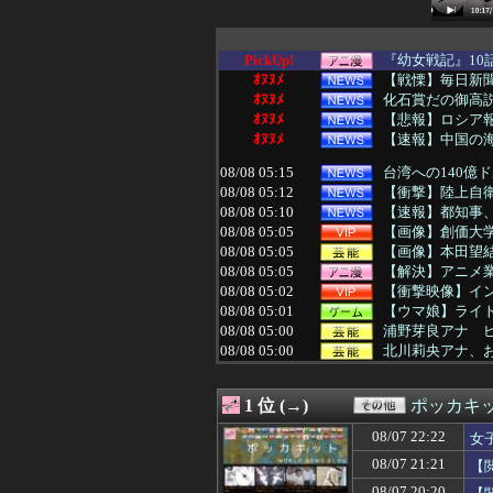
PickUp!
『幼女戦記』10
ｵﾇﾇﾒ
【戦慄】毎日新聞
ｵﾇﾇﾒ
化石賞だの御高説
ｵﾇﾇﾒ
【悲報】ロシア報
ｵﾇﾇﾒ
【速報】中国の海
08/08 05:15
台湾への140億
08/08 05:12
【衝撃】陸上自衛
08/08 05:10
【速報】都知事、
08/08 05:05
【画像】創価大
08/08 05:05
【画像】本田望結
08/08 05:05
【解決】アニメ業
08/08 05:02
【衝撃映像】イ
08/08 05:01
【ウマ娘】ライト
08/08 05:00
浦野芽良アナ 
08/08 05:00
北川莉央アナ、
08/08 05:00
【ラブライブ！
08/08 05:00
【悲報】チータ
1 位 (→)
ポッカキ
08/08 05:00
みい山作者・亜月
08/08 05:00
【セール】Amazonデ
08/07 22:22
女
08/08 05:00
高市総理「物価上
08/07 21:21
【
08/08 05:00
【画像】ピクル
08/08 05:00
韓国人「スペース
08/07 20:20