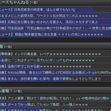
さみの足の裏が美しすぎて舐めてみたい件ｗｗｗｗ
ュースちゃんねる
[一覧]
警局と中国海軍の船が衝突2人死亡 南シナ海でフィリピン船を追跡...
g激変」に続き「ろれつ回らず」でも続く生配信…「配信者におもち...
ニュース】日本共産党の街宣車、ほんと碌でもないな
逆転は逆転！赤城ウェンの「PowerWash Simula...
本をダメにした総理大臣、ワースト１位が同点でこの人ｗｗｗｗｗｗ
いるベトナム女子の宅飲み、ハメの外し方がレベチすぎるｗｗｗｗｗｗ
動画】広島記念公園を追い出された左翼さん、流石にキモすぎて炎上
ら知らないシャンプーの匂いがする！変な店に行ってるに違いない！...
Pオタク「よ～し抽選当たったしアイドルとチェキを撮るぞ！」→結...
悲報】円安容認派「円安は輸出が伸びで日本経済ホクホク！」⇒ 世界に売る
46の田村真佑さんが胸チラしてしまう ※動画あり
ニュース】 韓国が熊本被災地に水を支援 ⇒ トイレの水にｗｗｗｗｗｗｗ
冒険のポップさん、メルルを捨ててマァムなんかを選んでしまうｗｗ...
ー運転手、儲かりまくることが判明ｗｗｗｗｗｗｗｗ
58円ｗｗｗｗｗｗｗ
速報
[一覧]
の職場にしか行ったことない奴にしか分からないこと
衝撃映像】インドの暴走族、レベチｗｗｗｗｗｗｗｗｗｗｗｗｗｗｗｗ
ャラが声優（まりんか）同じってマジ！？←「スズカさんみたいな演...
「Link！Like！ラブライブ！」運営チームです。【蓮ノ空】
ゃあ逆に「これはチェーン店でいいぞ」ってものｗｗｗｗｗｗｗｗ
グループ支配が「現地勢の自滅」によって一層深刻化している件
画像】温泉の中でこれやる奴ｗｗｗｗｗｗｗｗｗｗｗｗｗｗｗｗ
が出世したくない理由ｗｗｗｗｗｗｗ
能AI「Kimi-K3」が予定通りオープンモデル化される
画像】NASAが開発、着るだけで瞬時に-15℃冷却する冷感ポンチョが3,980円
島、公式SNS総フォロワー数が296万人超えでJクラブ最多に...
悲報】女さん、歩行者を轢いた挙句、道路で昼寝をしようとしてしまう
にやられたJKがたくさんいるという事実
（18）「私がオバさんになったらミニスカートは無理よ」→現在ｗ...
の食い方、レベチｗｗｗｗｗｗｗｗｗｗｗｗｗｗｗｗｗｗｗｗｗｗｗ...
る速報！
[一覧]
マイス】「DXマイスドライバー」のレビュー動画公開！！
解決】アニメ業界「助けて！原作が枯渇してるの！」←いや既存作品の2期や
を好意的に見ている？それとも否定的に見ている？投票結果がこちら...
カップ初勝利効果！ムシンサ、ユニフォーム取引額が353%急増」
悲報】ボートでかっ飛ばしてたセレブ集団、ふっ飛ぶｗｗｗｗ
くなり自宅療養中。一週間前、階下に明るい家族が引越してきてから...
悲報】K-POPオタク「よ～し抽選当たったしアイドルとチェキを撮るぞ！」→