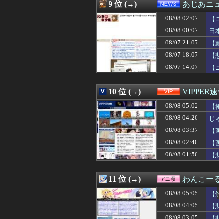
08/08 03:10
【画像】長澤ま
9 位 (→)
あじあニ
08/08 03:10
【速報】中国の海
08/08 02:07
08/08 03:09
坂口杏里「98k
【
08/08 03:09
【悲劇】逆転の逆転の
08/08 00:07
日
08/08 03:05
【動画】日本に
08/07 21:07
【
08/08 03:05
【愕然】妻「夫か
08/08 03:05
【悲報】K-PO
08/07 18:07
【
08/08 03:03
【画像】乃木坂
08/07 14:07
【
08/08 03:03
【朗報】ダイの大
08/08 03:03
【悲報】タクシ
08/08 03:03
【悲報】1ドル1
10 位 (→)
VIPPER
08/08 03:02
ヤンキーだらけ
08/08 05:02
【
08/08 03:01
【ウマ娘】このキ
08/08 03:00
【ラブライブ！】
08/08 04:20
じ
08/08 03:00
海外の一番手V
08/08 03:37
【
08/08 03:00
【画像】Z世代
08/08 03:00
08/08 02:40
【AI】中国製高性
【
08/08 03:00
◆Jリーグ◆J1鹿
08/08 01:50
【
08/08 03:00
【画像】このハゲ
08/08 03:00
【画像】森高千里
08/08 03:00
【動画】春奈の飯
11 位 (→)
わんこー
08/08 03:00
【仮面ライダー
08/08 05:05
【
08/08 03:00
海外10代「日本
08/08 03:00
韓国人「ワールド
08/08 04:05
【
08/08 02:57
体を壊して働けな
08/08 03:05
【