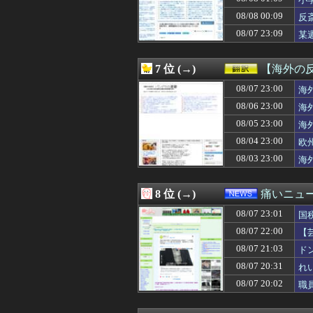
08/08 03:51
白黒のコマになぜ
08/08 03:50
【無理ゲー】嫁
08/08 00:09
反
08/08 03:50
【画像】橋本環奈
08/07 23:09
某
08/08 03:50
【画像】トラック
呆
08/08 03:50
【議論】面白い
08/08 03:45
【画像】トラック
7 位 (→)
【海外の
08/08 03:44
【イラッ】よくお
08/08 03:39
08/07 23:00
泥られた人が恩
海
08/08 03:39
全く相手のこと
08/06 23:00
海
08/08 03:38
アイドルに歌の
08/05 23:00
海
08/08 03:37
【画像】温泉の
08/08 03:35
【画像あり】弊
08/04 23:00
欧
08/08 03:34
【画像】道重さ
08/03 23:00
海
08/08 03:33
出会い系の女子大
08/08 03:30
【何度目？】年
08/08 03:30
【悲報】回転寿
8 位 (→)
痛いニュース
08/08 03:29
中国「衝突事故！（
08/07 23:01
08/08 03:26
【離婚問題】父は
国
08/08 03:25
ドイツに単身赴任
08/07 22:00
【
08/08 03:19
自分では絶対に
損
08/07 21:03
ド
08/08 03:18
レンタルビデオ店
08/08 03:15
風呂屋「入浴料1
08/07 20:31
れ
08/08 03:12
【悲報】ゆうちゃ
08/07 20:02
職
08/08 03:11
【画像】巨人のエ
08/08 03:10
【困惑】妻の連