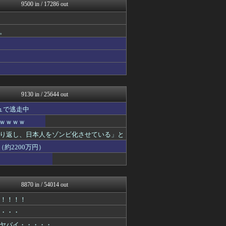
ジャンプ速報
9500 in / 17286 out
バズッター速報
コノユビニュース｜みんなの...
ハロン棒ch
。
がーるずレポート - ガー...
喪女リカ喪女ルカ┃鬼女・生...
喪女リカ喪女ルカ┃鬼女・生...
げぇ速
まとめCUP
理想ちゃんねる
9130 in / 25644 out
ュで逃走中
ｗｗｗｗｗ
り返し、日本人をゾンビ化させている」と
約2200万円）
8870 in / 54014 out
！！！！！
・・・・
ヤバイ・・・・・