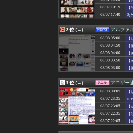
【
08/08 04:56
MARC JACO
08/07 19:19
【
08/08 04:56
【UNTITLE
08/07 17:40
08/08 04:56
パリ発「JACQUES
海
08/08 04:56
Barbour 202
08/08 04:56
この秋の正解コーデ
2 位 (→)
アルファ
08/08 04:55
台湾メディア「態
08/08 04:50
【画像】たぬき顔の
08/08 05:00
【
08/08 04:50
【炎上】嫁の手
08/08 04:50
【
08/08 04:50
【思考力】小学
08/08 04:41
江別大学生暴行死
08/08 04:00
【
08/08 04:36
中国「大洪水！」
08/08 03:50
【
08/08 04:35
【衝撃画像】イ
08/08 03:00
【
08/08 04:30
◆悲報◆初の日本
08/08 04:30
【結婚式当日に】
08/08 04:30
【悲報】腹痛きた
3 位 (→)
アニゲー
08/08 04:25
【悲報】風俗で
08/08 04:20
じゃあ逆に「こ
08/08 00:05
【
08/08 04:20
日本のフォント企
08/07 23:35
J
08/08 04:15
台湾の女の子に名
08/08 04:12
08/07 23:05
【戦慄】毎日新聞
【
08/08 04:10
【衝撃】40歳男
08/07 22:35
【
08/08 04:10
【GIF】熟女ア
08/07 22:05
【
08/08 04:10
【画像】肩出し
08/08 04:09
マチアプ開始ワイ
08/08 04:09
【朗報】大好きな