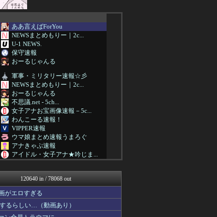
ああ言えばForYou
NEWSまとめもりー｜2c...
U-1 NEWS.
保守速報
おーるじゃんる
軍事・ミリタリー速報☆彡
NEWSまとめもりー｜2c...
おーるじゃんる
不思議.net - 5ch...
女子アナお宝画像速報－5c...
わんこーる速報！
VIPPER速報
ウマ娘まとめ速報うまろぐ
アナきゃぷ速報
アイドル・女子アナ★吟じま...
コンテンツ・声優 | ラブ...
アルファルファモザイク＠ネ...
120640 in / 78068 out
ラビット速報
ほんわかMkⅡ
画がエロすぎる
みそパンNEWS
するらしい…（動画あり）
【2ch】ニュー速クオリテ...
韓国ニュース反応まとめ