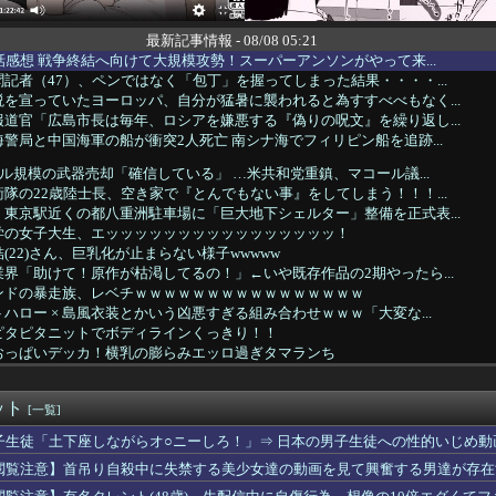
最新記事情報 - 08/08 05:21
話感想 戦争終結へ向けて大規模攻勢！スーパーアンソンがやって来...
記者（47）、ペンではなく「包丁」を握ってしまった結果・・・・...
を宣っていたヨーロッパ、自分が猛暑に襲われると為すすべべもなく...
道官「広島市長は毎年、ロシアを嫌悪する『偽りの呪文』を繰り返し...
警局と中国海軍の船が衝突2人死亡 南シナ海でフィリピン船を追跡...
ドル規模の武器売却「確信している」 …米共和党重鎮、マコール議...
隊の22歳陸士長、空き家で『とんでもない事』をしてしまう！！！...
東京駅近くの都八重洲駐車場に「巨大地下シェルター」整備を正式表...
学の女子大生、エッッッッッッッッッッッッッッッッ！
(22)さん、巨乳化が止まらない様子wwwww
界「助けて！原作が枯渇してるの！」←いや既存作品の2期やったら...
ンドの暴走族、レベチｗｗｗｗｗｗｗｗｗｗｗｗｗｗｗｗ
ハロー × 島風衣装とかいう凶悪すぎる組み合わせｗｗｗ「大変な...
ピタピタニットでボディラインくっきり！！
おっぱいデッカ！横乳の膨らみエッロ過ぎタマランち
】ハマダ歌謡祭に降幡愛さんが出演
ー、無理矢理カメラを設置されてしょんぼり顔
ット
ねねちゃんがチョロくて可愛いwwwwwww （※画像あり）
[一覧]
バイス、Kindle、FireTVStick、Echo...
子生徒「土下座しながらオ○ニーしろ！」⇒ 日本の男子生徒への性的いじめ動
昇を上回る賃上げを日本に定着させる」 →国家公務員月給3.51...
閲覧注意】首吊り自殺中に失禁する美少女達の動画を見て興奮する男達が存在
スピザを頼んだ人 咽び泣くｗｗｗ
X上場がコスピ上昇のきっかけに！？」→「今度はコスピを上昇させ...