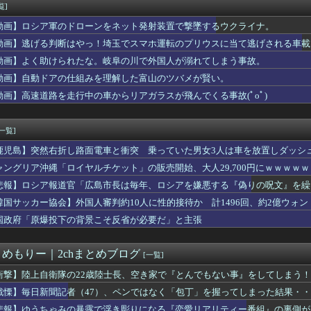
で待ってる女さん、あまりにも多すぎて大渋滞にｗｗｗｗｗ
覧]
験者しかわからない事ｗｗｗｗｗｗｗｗｗｗｗｗwwww
動画】ロシア軍のドローンをネット発射装置で撃墜するウクライナ。
ライオンさん、溶ける
賞勝てたな 他
動画】逃げる判断はやっ！埼玉でスマホ運転のプリウスに当て逃げされる車載
Number_iが全席一律料金を廃止！米大手エージェント会社...
動画】よく助けられたな。岐阜の川で外国人が溺れてしまう事故。
んでた元彼が「お前んちの家業を継いでやってもいいかもな」だとさ...
動画】自動ドアの仕組みを理解した富山のツバメが賢い。
…】市営のジムに通っていた。ジム通いをはじめて数ヶ月、常連とい...
画ゼオライマーさんたった2回のスパロボ参戦で大人気ロボ作品にｗｗ
動画】高速道路を走行中の車からリアガラスが飛んでくる事故(ﾟoﾟ)
とヤれる率がwww
求が届いた…
[一覧]
鹿児島】突然右折し路面電車と衝突 乗っていた男女3人は車を放置しダッシ
ャングリア沖縄「ロイヤルチケット」の販売開始、大人29,700円にｗｗｗｗ
悲報】ロシア報道官「広島市長は毎年、ロシアを嫌悪する『偽りの呪文』を繰
張
韓国サッカー協会】外国人審判約10人に性的接待か 計1496回、約2億ウォン（
国政府「原爆投下の背景こそ反省が必要だ」と主張
とめもりー｜2chまとめブログ
[一覧]
衝撃】陸上自衛隊の22歳陸士長、空き家で『とんでもない事』をしてしまう
戦慄】毎日新聞記者（47）、ペンではなく「包丁」を握ってしまった結果・
悲報】ゆうちゃみの暴露で浮き彫りになる『恋愛リアリティー番組』の裏側が