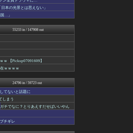
ファン全員トラウマに…
ファ板速報
「日本の光景とは思えない」
ファ板速報
の国…」
ファ板速報
ファ板速報
ファ板速報
55233 in / 147908 out
国難にあってもの申す！！
アルファルファモザイク＠ネ...
気団まとめ-噫無情-｜嫁・...
GOSSIP速報
理想ちゃんねる
/)；｀ω´)＜国家総動...
ickup07091609】
不思議.net - 5ch...
現在ｗｗｗｗ
WorldFootball...
気団まとめ-噫無情-｜嫁・...
GOSSIP速報
24796 in / 59723 out
バズッター速報
VIPPER速報
してないと話題に
U-1 NEWS.
れてしまう
まとめCUP
NEWSまとめもりー｜2c...
てガチでなに？とりあえすだせばいいやん
気団まとめ-噫無情-｜嫁・...
まとめ芸能＠美女画像まとめ...
ブチギレ
GOSSIP速報
ぶる速-VIP
トレンドの通り道