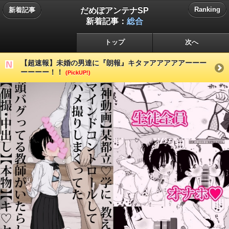
だめぽアンテナSP
Ranking
新着記事
新着記事：
総合
トップ
次へ
【超速報】未婚の男達に『朗報』キタァアアアアアーーー
ーーーー！！
(PickUP!)