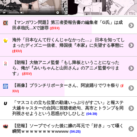
【マンガワン問題】第三者委報告書の編集者「G氏」は成
田卓哉氏...Xで謝罪
(ｵﾇﾇﾒ)
海外「日本なんて行くんじゃなかった…」 日本を知ってし
まったディズニー信者、帰国後『本家』に失望する事態に
(ｵﾇﾇﾒ)
【朗報】大物アニメ監督「もし降板ということになった
ら、俺が『みいちゃんと山田さん』のアニメ監督やりま
す」
(ｵﾇﾇﾒ)
【画像】ブランチリポーターさん、阿波踊りでワキ祭り
(ｵ
ﾇﾇﾒ)
「マスコミの立ち位置の勘違いっぷりがすごい」と報ステ
大越キャスターの台詞に視聴者絶句、高市とトランプを同
列視させようという思惑がひしひしと
(04:39)
【悲報】ソープでイッた後に嬢の耳元で「好き」って囁く
瞬間ｗｗｗｗｗｗｗｗwwww
(04:25)