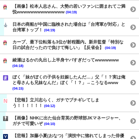
【画像】松本人志さん、大勢の若いファンに囲まれてご満
悦wwwwwwwwwwwwww
(04:19)
日本の商船が中国に臨検された場合は「台湾軍が対応」と
台湾軍トップ！
(04:19)
カープ、最下位転落も3位が射程圏内。新井監督「特別な
日の試合だったので負けて悔しい」【反省会】
(04:19)
綾瀬はるかの丸出し上半身ヤバすぎだってwwwwwww
(04:18)
ぼく「妹がぼくの子供を妊娠したんだ…」父「！？実は俺
と母さんも兄妹なんだ」ぼく「！？」→こうなるwww
(04:15)
【悲報】立川志らく、ガチでブチギレてしま
う！！！！！！
(04:12)
【画像】NHKに出た仙台育英の野球部JKマネージャー、
ガチで可愛いぞ
(04:10)
【悲報】加藤小夏(おなつ)「演技中に惚れてしまった俳優