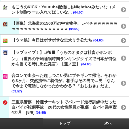
もこうのKICK・Youtube配信にもNightbotみたいなコメ
ント制御ツール入れてほしいな…
(04:00)
【画像】北海道の1500万の中古物件、レベチｗｗｗｗｗｗ
ｗｗｗｗｗｗｗｗｗｗｗｗｗｗ
(04:00)
【ウマ娘】今日はボサボサな忠犬ミラ公たち
(04:00)
【ラブライブ！】🌙🐈‍⬛「うちのオタクは社畜かボンボ
ン」（世界の平均睡眠時間ランキングクイズで日本が何位
かを当てる時に出た発言）【蓮ノ空】
(04:00)
合コンで出会った超しつこい男にブチギレて帰宅。それか
ら3ヶ月、突然携帯に着信が。相手はその男で→男「なん
で今まで電話しなかったかわかる？『おしおき』だよ」
(03:57)
三重県警察 鈴鹿サーキットでパレード走行訓練中だった
白バイが転倒事故 20代の女性隊員が重傷 白バイ乗車歴
4カ月 [8/6]
(03:55)
トップ
次へ