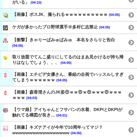
がいる」
(04:10)
【画像】ボスJK、撮られるｗｗｗｗｗｗｗｗｗｗ
(04:05)
ケガが多かったプロ野球選手※多村仁志禁止
(04:05)
【衝撃】きゃりーぱみゅぱみゅ 本名をさらりと告白
(04:05)
取り放題でてんこ盛りにしてるのはまあ見かけるが持ち帰
りはなしでしょう、、、
(04:05)
【画像】エチビデ女優さん、番組の企画でハッスルしすぎ
てしまうｗｗｗｗｗｗ
(04:05)
【画像】森香澄さんのJK姿😍ｗｗ😍ｗ😍ｗｗｗ😍ｗｗｗ
ｗｗｗ
(04:03)
【ウマ娘】アイちゃんとフサパンの水着、DKPIとDKPIが
触れてる構図が良き…
(04:01)
【画像】キズナアイが今年で10周年ってマジ？
wwwwwwwwwwwwwwwww
(04:00)