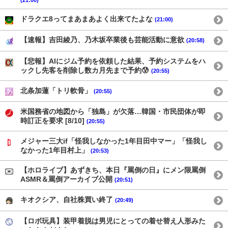
(21:00)
ドラクエ8ってまあまあよく出来てたよな
(21:00)
【速報】吉田綾乃、乃木坂卒業後も芸能活動に意欲
(20:58)
【悲報】AIにジム予約を依頼した結果、予約システムをハ
ックし先客を削除し数カ月先まで予約😰
(20:55)
北条加蓮「トリ軟骨」
(20:55)
米国務省の地図から「独島」が欠落…韓国・市民団体が即
時訂正を要求 [8/10]
(20:55)
メジャー三大if「怪我しなかった1年目田中マー」「怪我し
なかった1年目村上」
(20:53)
【ホロライブ】あずきち、本日『罵倒の日』にメン限罵倒
ASMR＆罵倒アーカイブ公開
(20:51)
キオクシア、自社株買い終了
(20:49)
【ロボ玩具】装甲着脱は男児にとっての着せ替え人形みた