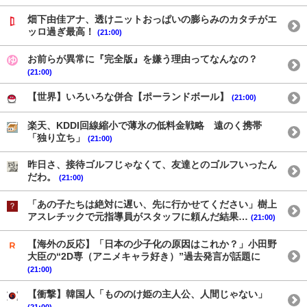
畑下由佳アナ、透けニットおっぱいの膨らみのカタチがエ
ッロ過ぎ最高！
(21:00)
お前らが異常に『完全版』を嫌う理由ってなんなの？
(21:00)
【世界】いろいろな併合【ポーランドボール】
(21:00)
楽天、KDDI回線縮小で薄氷の低料金戦略 遠のく携帯
「独り立ち」
(21:00)
昨日さ、接待ゴルフじゃなくて、友達とのゴルフいったん
だわ。
(21:00)
「あの子たちは絶対に遅い、先に行かせてください」樹上
アスレチックで元指導員がスタッフに頼んだ結果…
(21:00)
【海外の反応】「日本の少子化の原因はこれか？」小田野
大臣の“2D専（アニメキャラ好き）”過去発言が話題に
(21:00)
【衝撃】韓国人「もののけ姫の主人公、人間じゃない」