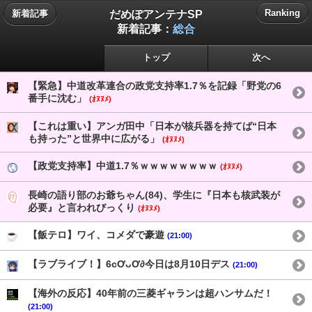
だめぽアンテナSP
Ranking
新着記事
新着記事：
総合
トップ
次へ
【緊急】中道改革連合の政党支持率1.7％を記録「野党の6
番手に沈む」
(ｵﾇﾇﾒ)
【これは重い】アンガ田中「日本が核兵器を持てば“日本
も持った”と世界中に広がる」
(ｵﾇﾇﾒ)
【政党支持率】中道1.7％ｗｗｗｗｗｗｗｗ
(ｵﾇﾇﾒ)
長崎の語り部のお爺ちゃん(84)、学生に『日本も核武装が
必要』と言われびっくり
(ｵﾇﾇﾒ)
【飯テロ】ワイ、コメダで豪遊
(21:00)
【ラブライブ！】6cƠᴗƠ∂今日は8月10日デス
(21:00)
【海外の反応】40年前の三菱ギャランは超ハンサムだ！
(21:00)