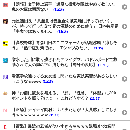
【朗報】女子陸上選手「過度な撮影制限はやめて欲しい、
私のお尻は問題ない」
(11:16)
元区議団長 「共産党は義援金を被災地に持ってはいく。
が、持って行った先で党の活動のために使う」 日本共産党
「事実ではありません」
(11:16)
【高校野球】青森山田のユニフォームが話題沸騰「涼しそ
う」「熱中症対策では」「Tシャツみたい」
(11:15)
増水した川に取り残されたアライグマ、パドルボードで救
助されて人の脚の下に潜り込む【海外の反応】
(11:15)
看護学校通ってる女友達に聞いたら実技実習があるらしい
→こうなるwww
(11:15)
神「お前に彼女を与える。『顔』『性格』『体型』に200
ポイントを振り分けよ」←これどうする？
(11:13)
【正論】ナイナイ岡村に世の夫たちが『大共感』してしま
うｗｗｗｗｗｗｗｗ
(11:12)
【衝撃】最近の若者がヤバすぎるｗｗｗｗ退職まで2週間