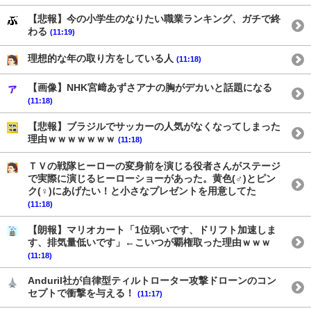
【悲報】今の小学生のなりたい職業ランキング、ガチで終
わる
(11:19)
理想的な年の取り方をしている人
(11:18)
【画像】NHK宮﨑あずさアナの胸がデカいと話題になる
(11:18)
【悲報】ブラジルでサッカーの人気がなくなってしまった
理由ｗｗｗｗｗｗｗ
(11:18)
ＴＶの戦隊ヒーローの変身前を演じる役者さんがステージ
で実際に演じるヒーローショーがあった。黄色(♂)とピン
ク(♀)にあげたい！と小さなプレゼントを用意してた
(11:18)
【朗報】マリオカート「1位弱いです、ドリフト加速しま
す、排気量低いです」←こいつが覇権取った理由ｗｗｗ
(11:18)
Anduril社が自律型ティルトローター攻撃ドローンのコン
セプトで衝撃を与える！
(11:17)