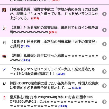
日教組委員長、辺野古事故に「学校が責めを負うのは当然
だ、現場は『ちょっと偏っている』もあるがバランスは仕
上がってる」
(ｵﾇﾇﾒ)
【速報】とある魔術の禁書目録、最新刊でヒロイン戦争決
着wwwwwwwwwwwww
(ｵﾇﾇﾒ)
【参政党】神谷代表、食料品の消費減税「天下の愚策だ」
と批判
(11:29)
【悲報】風俗嬢と旅行に行った結果ｗｗｗｗｗｗｗｗｗｗ
wwww
(11:25)
「ウルトラマンゼロコスモライズ～集え！光の勇者たち
～」8月14日(金)配信決定！！
(11:24)
韓国KOSPIで徹底的に儲けたい某海外資本、韓国人投資家
に楽観的すぎる未来予測を提示して……
(11:24)
桑原将志(西) 打率.236(203-48) 3本 15打点 出塁率.305
OPS.650WAR0.1←これｗｗｗｗｗｗｗｗｗｗｗｗｗｗｗ
ｗｗｗｗｗｗｗｗｗｗｗｗｗｗ
(11:20)