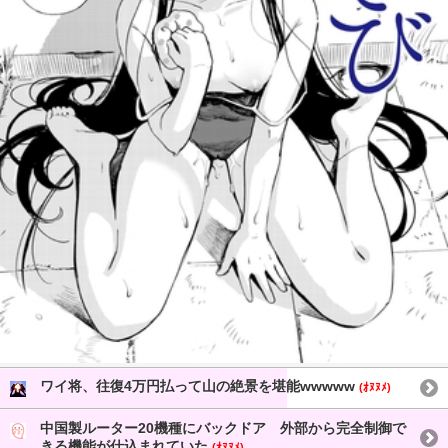
ワイ将、往復4万円払って山の絶景を堪能wwwww
(ｵﾇﾇﾒ)
中国製ルーター20機種にバックドア 外部から完全制御で
きる機能が仕込まれていた
(ｵﾇﾇﾒ)